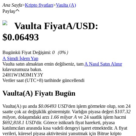
Ana Sayfa
>
Kripto fiyatları
>
Vaulta
(A)
Paylaş
Vaulta
Fiyat
A
/USD:
Vadeli İşlemler
$
0.06493
Bugünkü Fiyat Değişimi
:
0
（
0
%）
A Şimdi İşlem Yap
Vaulta satın almaktan emin değilseniz, tam
A Nasıl Satın Alınır
kılavuzumuza bakın.
24H
1W
1M
3M
1Y
3Y
Veriler saat (UTC+8) tarihinde güncellendi
USDT Vadeli İşlemleri
Vaulta(A) Fiyatı Bugün
Teminat olarak USDT kullanan vadeli işlemler
Vaulta(A) şu anda
$0.06493 USD
'den işlem görmekte olup, son 24
saatte çok az değişiklik göstermiştir. Varlığın piyasa değeri
$107.32
milyon
, dolaşımdaki arzı
1.66 milyar A
ve 24 saatlik işlem hacmi
$692,818.1 USD
'dir. Görece istikrarlı fiyat hareketi, piyasa
katılımcıları arasında kısa vadeli dengeyi işaret etmektedir. A fiyat
verileri, küresel piyasa aktivitesini yansıtmak için Bitrue kripto