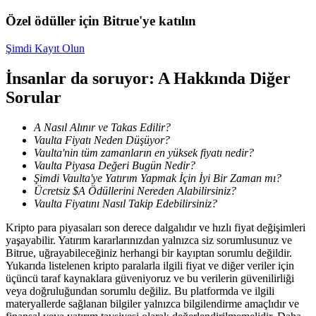
Özel ödüller için Bitrue'ye katılın
Staking
Şimdi Kayıt Olun
Yüksek getiri ve anında erişim
İnsanlar da soruyor: A Hakkında Diğer
Sorular
A Nasıl Alınır ve Takas Edilir?
Vaulta Fiyatı Neden Düşüyor?
Vaulta'nin tüm zamanların en yüksek fiyatı nedir?
Vaulta Piyasa Değeri Bugün Nedir?
Şimdi Vaulta'ye Yatırım Yapmak İçin İyi Bir Zaman mı?
Ücretsiz $A Ödüllerini Nereden Alabilirsiniz?
Launchpool
Vaulta Fiyatını Nasıl Takip Edebilirsiniz?
Popüler token'lar kazanmak için esnek staking
Kripto para piyasaları son derece dalgalıdır ve hızlı fiyat değişimleri
yaşayabilir. Yatırım kararlarınızdan yalnızca siz sorumlusunuz ve
Bitrue, uğrayabileceğiniz herhangi bir kayıptan sorumlu değildir.
Yukarıda listelenen kripto paralarla ilgili fiyat ve diğer veriler için
üçüncü taraf kaynaklara güveniyoruz ve bu verilerin güvenilirliği
veya doğruluğundan sorumlu değiliz. Bu platformda ve ilgili
materyallerde sağlanan bilgiler yalnızca bilgilendirme amaçlıdır ve