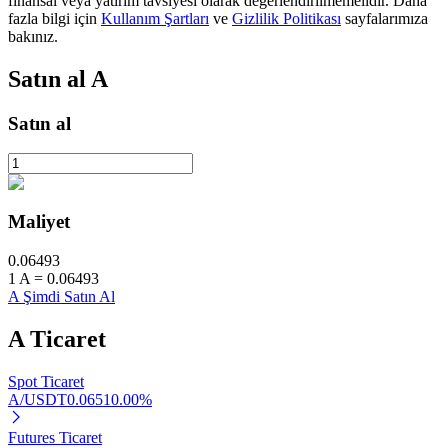
finansal veya yatırım tavsiyesi olarak değerlendirilmemelidir. Daha
fazla bilgi için
Kullanım Şartları
ve
Gizlilik Politikası
sayfalarımıza
bakınız.
BTR Kilitleme
Satın al
A
BTR sahiplerine özel yatırımlar
Satın al
Maliyet
0.06493
1
A
=
0.06493
A Şimdi Satın Al
Krediler
A
Ticaret
Kripto destekli borçlanma hizmeti
Spot Ticaret
A/USDT
0.0651
0.00
%
Futures Ticaret