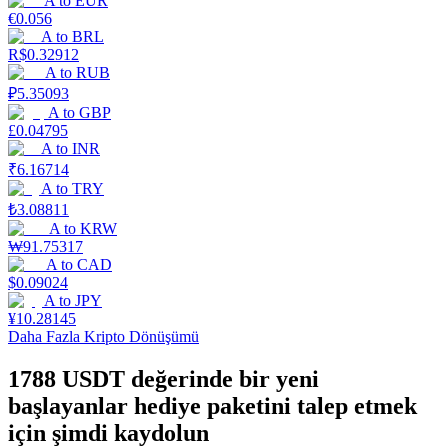
A
to
EUR
€
0.056
A
to
BRL
Kazan
R$
0.32912
A
to
RUB
₽
5.35093
A
to
GBP
£
0.04795
A
to
INR
₹
6.16714
A
to
TRY
₺
3.08811
A
to
KRW
Power Piggy
₩
91.75317
A
to
CAD
Günlük rekabetçi ödüller kazanın
$
0.09024
A
to
JPY
¥
10.28145
Daha Fazla Kripto Dönüşümü
1788 USDT değerinde bir yeni
başlayanlar hediye paketini talep etmek
için şimdi kaydolun