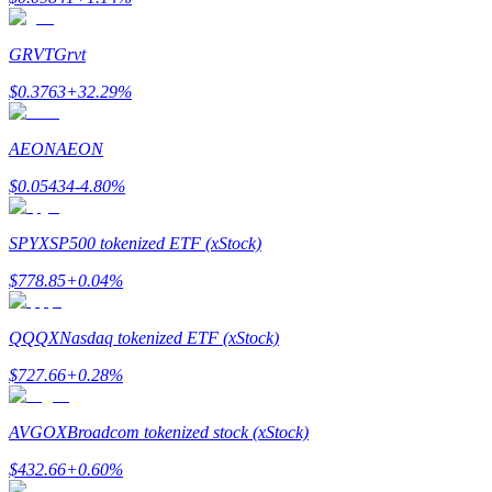
GRVT
Grvt
$
0.3763
+
32.29
%
Bitrue Ortakları
AEON
AEON
$
0.05434
-4.80
%
SPYX
SP500 tokenized ETF (xStock)
$
778.85
+
0.04
%
QQQX
Nasdaq tokenized ETF (xStock)
Bitrue İş Ortağı
$
727.66
+
0.28
%
Kullanıcı başına %65'e kadar komisyon!
AVGOX
Broadcom tokenized stock (xStock)
$
432.66
+
0.60
%