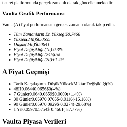
ticaret platformunda gerçek zamanlı olarak güncellenmektedir.
Vaulta Grafik Performansı
Vaulta(A) fiyat performansını gerçek zamanlı olarak takip edin.
COIN-M Vadeli İşlemleri
Tüm Zamanların En Yükseği
$
0.7468
Kripto Para Vadeli İşlemleri
Yüksek
(24h)
$
0.0655
Düşük
(24h)
$
0.0641
Fiyat Değişikliği
(1h)
-0.3
%
Fiyat Değişikliği
(24h)
0
%
TradFi
Fiyat Değişikliği
(7d)
+
1.4
%
Hisse senetleri, döviz, değerli metaller ve emtia türevleri
A Fiyat Geçmişi
Tarih Karşılaştırma
Düşük
Yüksek
Miktar Değişikliği
(%)
48H
0.0644
0.0656
$
0
(
--
%)
7 Günler
0.064
0.0659
$
0.0009
(
+
1.4
%)
30 Günler
0.0597
0.0765
$
-0.0116
(
-15.16
%)
90 Günler
0.0597
0.0929
$
-0.0274
(
-29.68
%)
1 Yıl
0.0597
0.5754
$
-0.4661
(
-87.77
%)
Vaulta Piyasa Verileri
USDC Vadeli İşlemleri