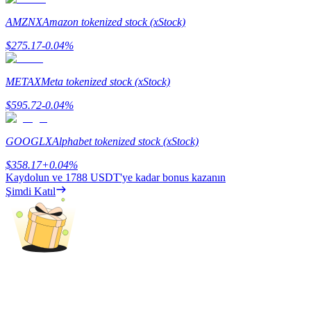
AMZNX
Amazon tokenized stock (xStock)
$
275.17
-0.04
%
Yönlendirme
METAX
Meta tokenized stock (xStock)
Arkadaşını davet et, nakit ödüller kazan
$
595.72
-0.04
%
BTC Welcome Rewards
GOOGLX
Alphabet tokenized stock (xStock)
$
358.17
+
0.04
%
Kaydolun ve
1788 USDT
'ye kadar bonus kazanın
Şimdi Katıl
BTC Welcome Rewards