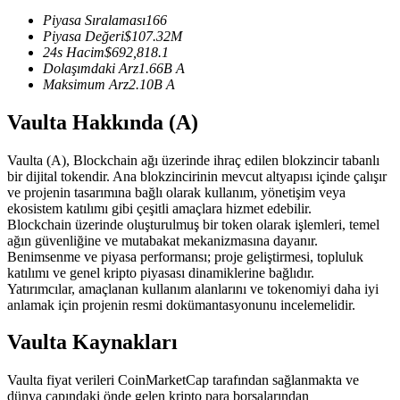
USDC'yi teminat olarak kullanan vadeli işlemler
Piyasa Sıralaması
166
Piyasa Değeri
$
107.32M
24s Hacim
$
692,818.1
Dolaşımdaki Arz
1.66B
A
Maksimum Arz
2.10B
A
Vaulta Hakkında (A)
Vaulta (A), Blockchain ağı üzerinde ihraç edilen blokzincir tabanlı
bir dijital tokendir. Ana blokzincirinin mevcut altyapısı içinde çalışır
ve projenin tasarımına bağlı olarak kullanım, yönetişim veya
Kopya Ticaret
ekosistem katılımı gibi çeşitli amaçlara hizmet edebilir.
Blockchain üzerinde oluşturulmuş bir token olarak işlemleri, temel
En iyi traderlarla güçlerinizi birleştirin
ağın güvenliğine ve mutabakat mekanizmasına dayanır.
Benimsenme ve piyasa performansı; proje geliştirmesi, topluluk
katılımı ve genel kripto piyasası dinamiklerine bağlıdır.
Yatırımcılar, amaçlanan kullanım alanlarını ve tokenomiyi daha iyi
anlamak için projenin resmi dokümantasyonunu incelemelidir.
Vaulta Kaynakları
Vaulta fiyat verileri CoinMarketCap tarafından sağlanmakta ve
dünya çapındaki önde gelen kripto para borsalarından