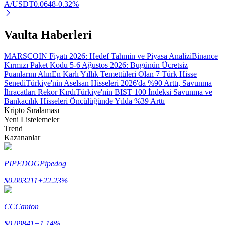
A/USDT
0.0648
-0.32
%
Vaulta Haberleri
Otomatik Yatırım
MARSCOIN Fiyatı 2026: Hedef Tahmin ve Piyasa Analizi
Binance
Uzun vadeli kâr ve esnek çıkarlar elde edin
Kırmızı Paket Kodu 5-6 Ağustos 2026: Bugünün Ücretsiz
Puanlarını Alın
En Karlı Yıllık Temettüleri Olan 7 Türk Hisse
Senedi
Türkiye'nin Aselsan Hisseleri 2026'da %90 Arttı, Savunma
İhracatları Rekor Kırdı
Türkiye'nin BIST 100 İndeksi Savunma ve
Bankacılık Hisseleri Öncülüğünde Yılda %39 Arttı
Kripto Sıralaması
Yeni Listelemeler
Trend
Kazananlar
PIPEDOG
Pipedog
Stake Etmeyi Öğrenin
$
0.003211
+
22.23
%
Pasif gelir kazanma hakkında bilgi edinin
Bitrue
AI
CC
Canton
$
0.09841
+
1.14
%