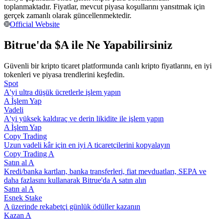
toplanmaktadır. Fiyatlar, mevcut piyasa koşullarını yansıtmak için
Kopya Tüccarı Olun
gerçek zamanlı olarak güncellenmektedir.
Kâr paylaşımı ve kopya ticaret komisyonlarının tadını çıkarın
Official Website
Bitrue'da $A ile Ne Yapabilirsiniz
Güvenli bir kripto ticaret platformunda canlı kripto fiyatlarını, en iyi
tokenleri ve piyasa trendlerini keşfedin.
Spot
A'yi ultra düşük ücretlerle işlem yapın
A İşlem Yap
Vadeli
A'yi yüksek kaldıraç ve derin likidite ile işlem yapın
Bilgi
A İşlem Yap
Copy Trading
Ticaret bilgileri vb. dahil olmak üzere büyük veri analizi.
Uzun vadeli kâr için en iyi A ticaretçilerini kopyalayın
Copy Trading A
Satın al A
Kredi/banka kartları, banka transferleri, fiat mevduatları, SEPA ve
daha fazlasını kullanarak Bitrue'da A satın alın
Satın al A
Esnek Stake
A üzerinde rekabetçi günlük ödüller kazanın
Kazan A