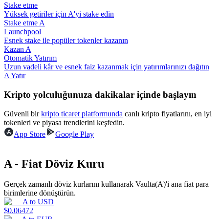
Stake etme
Yüksek getiriler için A'yi stake edin
Rehber
Stake etme A
Launchpool
Vadeli İşlemler Başlangıç Kılavuzu
Esnek stake ile popüler tokenler kazanın
Kazan A
Otomatik Yatırım
Uzun vadeli kâr ve esnek faiz kazanmak için yatırımlarınızı dağıtın
A Yatır
Kripto yolculuğunuza dakikalar içinde başlayın
Güvenli bir
kripto ticaret platformunda
canlı kripto fiyatlarını, en iyi
tokenleri ve piyasa trendlerini keşfedin.
App Store
Google Play
Ticaret stratejileri
Nasıl kârlı kalabileceğinizi öğrenin
A - Fiat Döviz Kuru
Gerçek zamanlı döviz kurlarını kullanarak Vaulta(A)'i ana fiat para
birimlerine dönüştürün.
A
to
USD
$
0.06472