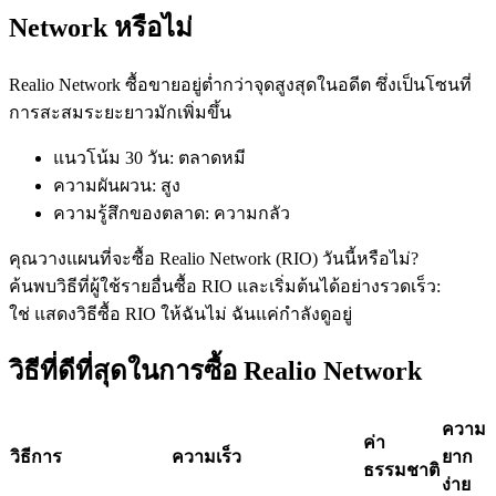
Network หรือไม่
Realio Network ซื้อขายอยู่ต่ำกว่าจุดสูงสุดในอดีต ซึ่งเป็นโซนที่
ฟิวเจอร์ส USDC
การสะสมระยะยาวมักเพิ่มขึ้น
ฟิวเจอร์สที่ใช้ USDC เป็นหลักประกัน
แนวโน้ม 30 วัน
:
ตลาดหมี
ความผันผวน
:
สูง
ความรู้สึกของตลาด
:
ความกลัว
คุณวางแผนที่จะซื้อ Realio Network (RIO) วันนี้หรือไม่?
ค้นพบวิธีที่ผู้ใช้รายอื่นซื้อ RIO และเริ่มต้นได้อย่างรวดเร็ว:
ใช่ แสดงวิธีซื้อ RIO ให้ฉัน
ไม่ ฉันแค่กำลังดูอยู่
วิธีที่ดีที่สุดในการซื้อ Realio Network
คัดลอกการซื้อขาย
เข้าร่วมกับเทรดเดอร์ชั้นนำ
ความ
ค่า
วิธีการ
ความเร็ว
ยาก
ธรรมชาติ
ง่าย