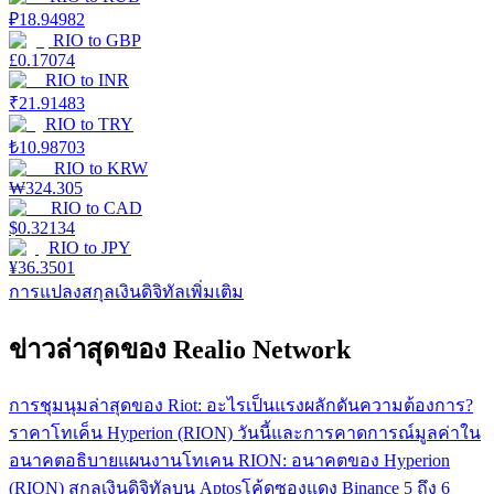
₽
18.94982
RIO
to
GBP
£
0.17074
RIO
to
INR
₹
21.91483
RIO
to
TRY
₺
10.98703
RIO
to
KRW
₩
324.305
RIO
to
CAD
$
0.32134
RIO
to
JPY
¥
36.3501
การแปลงสกุลเงินดิจิทัลเพิ่มเติม
ข่าวล่าสุดของ Realio Network
การชุมนุมล่าสุดของ Riot: อะไรเป็นแรงผลักดันความต้องการ?
ราคาโทเค็น Hyperion (RION) วันนี้และการคาดการณ์มูลค่าใน
อนาคต
อธิบายแผนงานโทเคน RION: อนาคตของ Hyperion
(RION) สกุลเงินดิจิทัลบน Aptos
โค้ดซองแดง Binance 5 ถึง 6