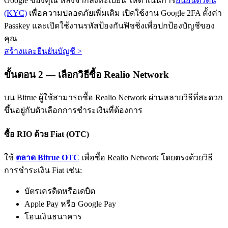
Google ของคุณ หลังจากลงทะเบียน ให้ดำเนินการ
ยืนยันตัวตน
(KYC)
เพื่อความปลอดภัยเพิ่มเติม เปิดใช้งาน Google 2FA ตั้งค่า
Passkey และเปิดใช้งานรหัสป้องกันฟิชชิ่งเพื่อปกป้องบัญชีของ
คุณ
สร้างและยืนยันบัญชี
>
ขั้นตอน
2 —
เลือกวิธีซื้อ Realio Network
พันธมิตร Bitrue
บน Bitrue ผู้ใช้สามารถซื้อ Realio Network ผ่านหลายวิธีที่สะดวก
มากถึง 65% คอมมิชชั่น!
ขึ้นอยู่กับตัวเลือกการชำระเงินที่ต้องการ
ซื้อ RIO ด้วย Fiat (OTC)
ใช้
ตลาด Bitrue OTC
เพื่อซื้อ Realio Network โดยตรงด้วยวิธี
การชำระเงิน Fiat เช่น:
บัตรเครดิตหรือเดบิต
Apple Pay หรือ Google Pay
การแนะนำ
โอนเงินธนาคาร