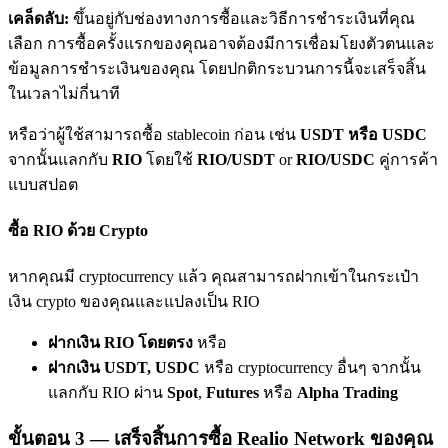
เชิญเพื่อนเพื่อรับรางวัลเงินสด
เคล็ดลับ:
ขึ้นอยู่กับช่องทางการซื้อและวิธีการชำระเงินที่คุณ
เลือก การซื้อครั้งแรกของคุณอาจต้องมีการเชื่อมโยงตัวตนและ
BTC Welcome Rewards
ข้อมูลการชำระเงินของคุณ โดยปกติกระบวนการนี้จะเสร็จสิ้น
ในเวลาไม่กี่นาที
หรือว่าผู้ใช้สามารถซื้อ stablecoin ก่อน เช่น
USDT หรือ USDC
จากนั้นแลกกับ
RIO
โดยใช้
RIO/USDT
or
RIO/USDC
คู่การค้า
แบบสปอต
ซื้อ RIO ด้วย Crypto
หากคุณมี cryptocurrency แล้ว คุณสามารถฝากเข้าในกระเป๋า
BTC Welcome Rewards
เงิน crypto ของคุณและแปลงเป็น RIO
Deposit & Trade BTC to Share 25000 USDT prize pool!
ฝากเงิน RIO โดยตรง
หรือ
ฝากเงิน USDT, USDC
หรือ cryptocurrency อื่นๆ จากนั้น
แลกกับ RIO ผ่าน
Spot
,
Futures
หรือ
Alpha Trading
Deposit CASHCAT & Win
ขั้นตอน
3 —
เสร็จสิ้นการซื้อ Realio Network ของคุณ
Share 500000 CASHCAT prize pool