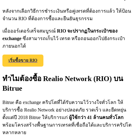
หลังจากเลือกวิธีการชำระเงินหรือคู่เทรดที่ต้องการแล้ว ให้ป้อน
จำนวน RIO ที่ต้องการซื้อและยืนยันธุรกรรม
Exclusive for BitMart Users
เมื่อออร์เดอร์เสร็จสมบูรณ์
RIO จะปรากฏในกระเป๋าของ
Register & Trade to Win 500,000 USDT
exchange
ซึ่งสามารถเก็บไว้ เทรด หรือถอนออกไปยังกระเป๋า
ภายนอกได้
เริ่มซื้อขาย RIO
Precious Metals Trading Carnival
Trade Gold & Silver · 33,333 USDT Bonus
ทำไมต้องซื้อ Realio Network (RIO) บน
Bitrue
USDT New User Exclusive 10% APR
Bitrue คือ exchange คริปโตที่ได้รับความไว้วางใจทั่วโลก ให้
USDT Flexible Staking | Daily Rewards
บริการซื้อ Realio Network อย่างปลอดภัย รวดเร็ว และยืดหยุ่น
ตั้งแต่ปี 2018 Bitrue ให้บริการแก่
ผู้ใช้กว่า 41 ล้านคนทั่วโลก
พร้อมโครงสร้างพื้นฐานการเทรดที่เชื่อถือได้และบริการคริปโต
หลากหลาย
BTC New User Exclusive: 6.5% APR