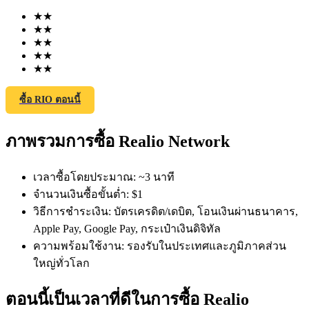
★
★
★
★
★
★
★
★
★
★
ซื้อ RIO ตอนนี้
ฟิวเจอร์ส COIN-M
ภาพรวมการซื้อ Realio Network
ฟิวเจอร์สสกุลเงินดิจิทัล
เวลาซื้อโดยประมาณ
:
~3 นาที
TradFi
จำนวนเงินซื้อขั้นต่ำ
:
$1
วิธีการชำระเงิน
:
บัตรเครดิต/เดบิต, โอนเงินผ่านธนาคาร,
อนุพันธ์ของหุ้น ฟอเร็กซ์ โลหะมีค่า และสินค้าโภคภัณฑ์
Apple Pay, Google Pay, กระเป๋าเงินดิจิทัล
ความพร้อมใช้งาน
:
รองรับในประเทศและภูมิภาคส่วน
ใหญ่ทั่วโลก
ตอนนี้เป็นเวลาที่ดีในการซื้อ Realio