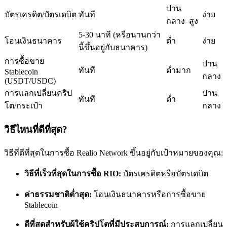
ปาน
บัตรเครดิต/บัตรเดบิต
ทันที
ง่าย
กลาง–สูง
5-30 นาที (หรือนานกว่า
โอนเงินธนาคาร
ต่ำ
ง่าย
นี้ขึ้นอยู่กับธนาคาร)
การซื้อขาย
ปาน
เป็นเทรดเดอร์คัดลอก
ทันที
ต่ำมาก
Stablecoin
กลาง
(USDT/USDC)
เพลิดเพลินกับการแบ่งปันผลกำไรและค่าคอมมิชชั่นการคัด
การแลกเปลี่ยนคริป
ปาน
ทันที
ต่ำ
ลอกการซื้อขาย
โต/กระเป๋า
กลาง
วิธีไหนที่ดีที่สุด?
วิธีที่ดีที่สุดในการซื้อ Realio Network ขึ้นอยู่กับเป้าหมายของคุณ:
วิธีที่เร็วที่สุดในการซื้อ RIO:
บัตรเครดิตหรือบัตรเดบิต
ค่าธรรมชาติต่ำสุด:
โอนเงินธนาคารหรือการซื้อขาย
Stablecoin
ข้อมูล
ดีที่สุดสำหรับผู้ใช้คริปโตที่มีประสบการณ์:
การแลกเปลี่ยน