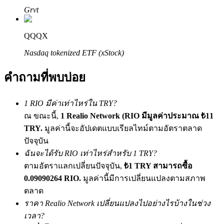
เชิญเพื่อนเพื่อรับรางวัลเงินสด
Grvt
BTC Welcome Rewards
QQQX
Nasdaq tokenized ETF (xStock)
คำถามที่พบบ่อย
1 RIO มีค่าเท่าไหร่ใน TRY?
ณ ขณะนี้,
1 Realio Network (RIO มีมูลค่าประมาณ ₺11
TRY.
มูลค่านี้จะอัปเดตแบบเรียลไทม์ตามอัตราตลาด
ปัจจุบัน
BTC Welcome Rewards
ฉันจะได้รับ RIO เท่าไหร่สำหรับ 1 TRY?
Deposit & Trade BTC to Share 25000 USDT prize pool!
ตามอัตราแลกเปลี่ยนปัจจุบัน,
₺1 TRY สามารถซื้อ
0.09090264 RIO.
มูลค่านี้มีการเปลี่ยนแปลงตามสภาพ
ตลาด
ราคา Realio Network เปลี่ยนแปลงไปอย่างไรบ้างในช่วง
Deposit CASHCAT & Win
เวลา?
Share 500000 CASHCAT prize pool