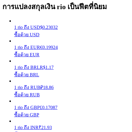
การแปลงสกุลเงิน rio เป็นฟีตที่นิยม
รับรางวัลการแข่งขันทุกวัน
1
rio
ถึง
USD
$
0.23032
ซื้อด้วย USD
1
rio
ถึง
EUR
€
0.19924
ซื้อด้วย EUR
1
rio
ถึง
BRL
R$
1.17
การปักหลัก
ซื้อด้วย BRL
ผลตอบแทนสูงและเข้าถึงได้ทันที
1
rio
ถึง
RUB
₽
18.86
ซื้อด้วย RUB
1
rio
ถึง
GBP
£
0.17087
ซื้อด้วย GBP
1
rio
ถึง
INR
₹
21.93