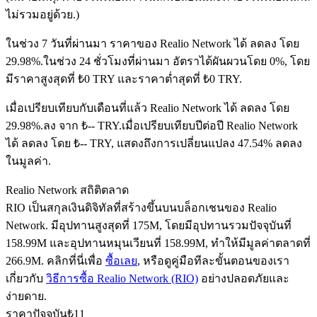
ไม่รวมอยู่ด้วย.)
ในช่วง 7 วันที่ผ่านมา ราคาของ Realio Network ได้ ลดลง โดย
ฟิวเจอร์ส USDC
29.98%.
ในช่วง 24 ชั่วโมงที่ผ่านมา อัตราได้ผันผวนโดย 0%, โดย
มีราคาสูงสุดที่ ₺0 TRY และราคาต่ำสุดที่ ₺0 TRY.
ฟิวเจอร์สที่ใช้ USDC เป็นหลักประกัน
เมื่อเปรียบเทียบกับเดือนที่แล้ว Realio Network ได้ ลดลง โดย
29.98%.ลง จาก ₺-- TRY.
เมื่อเปรียบเทียบปีต่อปี Realio Network
ได้ ลดลง โดย ₺-- TRY, แสดงถึงการเปลี่ยนแปลง 47.54% ลดลง
ในมูลค่า.
Realio Network สถิติตลาด
RIO เป็นสกุลเงินดิจิทัลที่สร้างขึ้นบนบล็อกเชนของ Realio
Network. มีอุปทานสูงสุดที่ 175M, โดยมีอุปทานรวมปัจจุบันที่
คัดลอกการซื้อขาย
158.99M และอุปทานหมุนเวียนที่ 158.99M, ทำให้มีมูลค่าตลาดที่
266.9M. คลิกที่นี่เพื่อ
ซื้อเลย
, หรือดูคู่มือทีละขั้นตอนของเรา
เข้าร่วมกับเทรดเดอร์ชั้นนำ
เกี่ยวกับ
วิธีการซื้อ Realio Network (RIO)
อย่างปลอดภัยและ
ง่ายดาย.
ราคาปัจจุบัน
₺
11