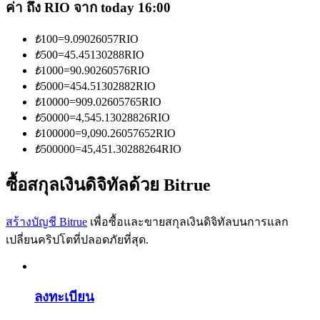
การวิเคราะห์ข้อมูลขนาดใหญ่ รวมถึงข้อมูลการค้า ฯลฯ
ค่า ถึง RIO จาก today 16:00
₺
100
=
9.09026057
RIO
₺
500
=
45.45130288
RIO
₺
1000
=
90.90260576
RIO
₺
5000
=
454.51302882
RIO
₺
10000
=
909.02605765
RIO
₺
50000
=
4,545.13028826
RIO
₺
100000
=
9,090.26057652
RIO
₺
500000
=
45,451.30288264
RIO
แนะนำ
ซื้อสกุลเงินดิจิทัลด้วย Bitrue
คู่มือเริ่มต้นฟิวเจอร์ส
สร้างบัญชี Bitrue
เพื่อซื้อและขายสกุลเงินดิจิทัลบนการแลก
เปลี่ยนคริปโตที่ปลอดภัยที่สุด.
ลงทะเบียน