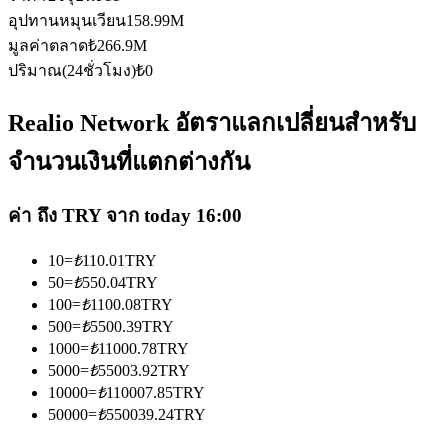
อุปทานหมุนเวียน
158.99M
มูลค่าตลาด
₺
266.9M
ปริมาณ(24ชั่วโมง)
₺
0
Realio Network อัตราแลกเปลี่ยนสำหรับ
เป็นเทรดเดอร์คัดลอก
จำนวนเงินที่แตกต่างกัน
เพลิดเพลินกับการแบ่งปันผลกำไรและค่าคอมมิชชั่นการคัด
ลอกการซื้อขาย
ค่า ถึง TRY จาก today 16:00
10
=
₺
110.01
TRY
50
=
₺
550.04
TRY
100
=
₺
1100.08
TRY
500
=
₺
5500.39
TRY
1000
=
₺
11000.78
TRY
5000
=
₺
55003.92
TRY
10000
=
₺
110007.85
TRY
50000
=
₺
550039.24
TRY
ข้อมูล