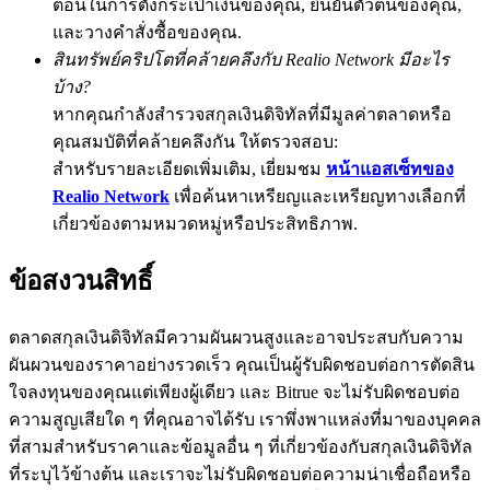
ตอนในการตั้งกระเป๋าเงินของคุณ, ยืนยันตัวตนของคุณ,
และวางคำสั่งซื้อของคุณ.
BTC Flexible Staking | Daily Rewards
สินทรัพย์คริปโตที่คล้ายคลึงกับ Realio Network มีอะไร
บ้าง?
หากคุณกำลังสำรวจสกุลเงินดิจิทัลที่มีมูลค่าตลาดหรือ
คุณสมบัติที่คล้ายคลึงกัน ให้ตรวจสอบ:
สำหรับรายละเอียดเพิ่มเติม, เยี่ยมชม
หน้าแอสเซ็ทของ
Realio Network
เพื่อค้นหาเหรียญและเหรียญทางเลือกที่
เกี่ยวข้องตามหมวดหมู่หรือประสิทธิภาพ.
กิจกรรมเพิ่มเติม
ข้อสงวนสิทธิ์
รับรางวัลและสิทธิพิเศษสุดพิเศษ
ตลาดสกุลเงินดิจิทัลมีความผันผวนสูงและอาจประสบกับความ
ศูนย์รางวัล
ผันผวนของราคาอย่างรวดเร็ว คุณเป็นผู้รับผิดชอบต่อการตัดสิน
ใจลงทุนของคุณแต่เพียงผู้เดียว และ Bitrue จะไม่รับผิดชอบต่อ
เข้าสู่ระบบ
ลงชื่อ
ความสูญเสียใด ๆ ที่คุณอาจได้รับ เราพึ่งพาแหล่งที่มาของบุคคล
ที่สามสำหรับราคาและข้อมูลอื่น ๆ ที่เกี่ยวข้องกับสกุลเงินดิจิทัล
ที่ระบุไว้ข้างต้น และเราจะไม่รับผิดชอบต่อความน่าเชื่อถือหรือ