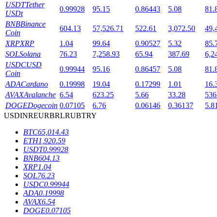
USDT
Tether
0.99928
95.15
0.86443
5.08
81.
USDt
BNB
Binance
604.13
57,526.71
522.61
3,072.50
49,
Coin
XRP
XRP
1.04
99.64
0.90527
5.32
85.
เงินกู้
SOL
Solana
76.23
7,258.93
65.94
387.69
6,2
USDC
USD
0.99944
95.16
0.86457
5.08
81.
บริการยืมเงินที่ได้รับการสนับสนุนจาก Crypto
Coin
ADA
Cardano
0.19998
19.04
0.17299
1.01
16.
AVAX
Avalanche
6.54
623.25
5.66
33.28
536
DOGE
Dogecoin
0.07105
6.76
0.06146
0.36137
5.8
USD
INR
EUR
BRL
RUB
TRY
BTC
65,014.43
ETH
1,920.59
USDT
0.99928
BNB
604.13
XRP
1.04
ลงทุนอัตโนมัติ
SOL
76.23
USDC
0.99944
คว้าผลกำไรระยะยาวและผลประโยชน์ที่ยืดหยุ่น
ADA
0.19998
AVAX
6.54
DOGE
0.07105