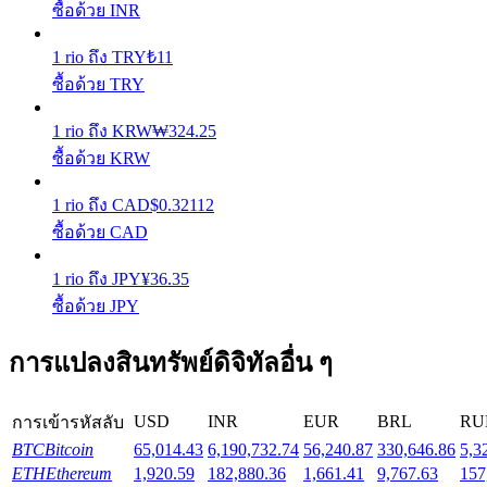
ซื้อด้วย INR
Launchpool
1
rio
ถึง
TRY
₺
11
ซื้อด้วย TRY
การเซ้งแบบยืดหยุ่นเพื่อรับโทเคนยอดนิยม
1
rio
ถึง
KRW
₩
324.25
ซื้อด้วย KRW
1
rio
ถึง
CAD
$
0.32112
ซื้อด้วย CAD
1
rio
ถึง
JPY
¥
36.35
ซื้อด้วย JPY
การล็อค BTR
การแปลงสินทรัพย์ดิจิทัลอื่น ๆ
การลงทุนพิเศษสำหรับผู้ถือ BTR
USD
INR
EUR
BRL
RU
การเข้ารหัสลับ
BTC
Bitcoin
65,014.43
6,190,732.74
56,240.87
330,646.86
5,3
ETH
Ethereum
1,920.59
182,880.36
1,661.41
9,767.63
157