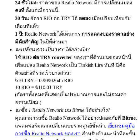
24 ชั่วโมง:
ราคาของ Realio Network มีการเปลี่ยนแปลง
คงที่
ตั้งแต่เมื่อวานนี้.
30 วัน:
อัตรา RIO ต่อ TRY ได้
ลดลง
เมื่อเปรียบเทียบกับ
เดือนที่แล้ว
Exclusive for BitMart Users
1 ปี:
Realio Network ได้เห็นการ
การลดลงของราคาอย่าง
Register & Trade to Win 500,000 USDT
มีนัยสำคัญ
ในปีที่ผ่านมา
จะเปลี่ยน RIO เป็น TRY ได้อย่างไร?
ใช้
RIO ต่อ TRY converter
ของเราที่ด้านบนของหน้านี้
Precious Metals Trading Carnival
เพื่อแปลง Realio Network เป็น Turkish Lira ทันที นี่คือ
ตัวอย่างที่รวดเร็วบางส่วน:
Trade Gold & Silver · 33,333 USDT Bonus
₺10 TRY = 0.90902645 RIO
10 RIO = ₺110.01 TRY
(อัตราทั้งหมดที่แสดงเป็นประมาณการและไม่รวมค่า
USDT New User Exclusive 10% APR
ธรรมเนียม.)
จะซื้อ 1 Realio Network บน Bitrue ได้อย่างไร?
USDT Flexible Staking | Daily Rewards
คุณสามารถซื้อ Realio Network ได้อย่างปลอดภัยที่
Bitrue
,
แพลตฟอร์มแลกเปลี่ยนแบบรวมศูนย์ชั้นนำ.
เยี่ยมชมคู่มือ
การซื้อ Realio Network ของเรา
สำหรับคำแนะนำทีละขั้น
BTC New User Exclusive: 6.5% APR