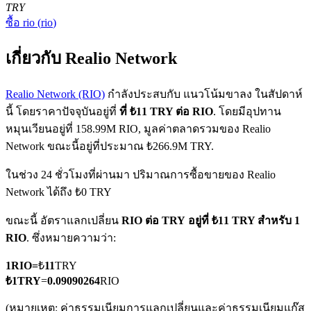
TRY
ซื้อ
rio
(
rio
)
เกี่ยวกับ Realio Network
Realio Network (RIO)
กำลังประสบกับ แนวโน้มขาลง ในสัปดาห์
นี้ โดยราคาปัจจุบันอยู่ที่
ที่ ₺11 TRY ต่อ RIO
. โดยมีอุปทาน
ฟิวเจอร์ส COIN-M
หมุนเวียนอยู่ที่ 158.99M RIO, มูลค่าตลาดรวมของ Realio
ฟิวเจอร์สสกุลเงินดิจิทัล
Network ขณะนี้อยู่ที่ประมาณ ₺266.9M TRY.
ในช่วง 24 ชั่วโมงที่ผ่านมา ปริมาณการซื้อขายของ Realio
Network ได้ถึง ₺0 TRY
TradFi
ขณะนี้ อัตราแลกเปลี่ยน
RIO ต่อ TRY
อยู่ที่ ₺11 TRY สำหรับ 1
อนุพันธ์ของหุ้น ฟอเร็กซ์ โลหะมีค่า และสินค้าโภคภัณฑ์
RIO
. ซึ่งหมายความว่า:
1
RIO
=
₺
11
TRY
₺
1
TRY
=
0.09090264
RIO
(หมายเหตุ: ค่าธรรมเนียมการแลกเปลี่ยนและค่าธรรมเนียมแก๊ส