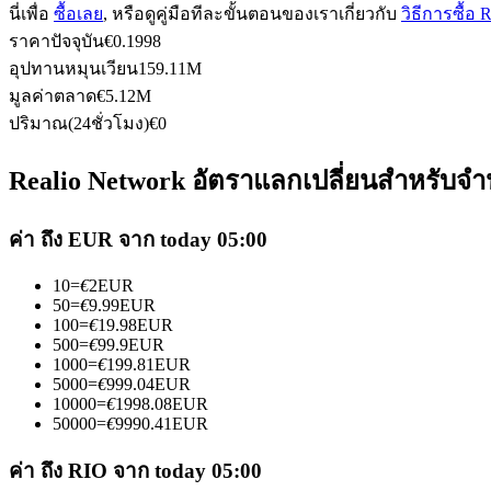
นี่เพื่อ
ซื้อเลย
, หรือดูคู่มือทีละขั้นตอนของเราเกี่ยวกับ
วิธีการซื้อ 
ราคาปัจจุบัน
€
0.1998
อุปทานหมุนเวียน
159.11M
ฟิวเจอร์ส USDC
มูลค่าตลาด
€
5.12M
ปริมาณ(24ชั่วโมง)
€
0
ฟิวเจอร์สที่ใช้ USDC เป็นหลักประกัน
Realio Network อัตราแลกเปลี่ยนสำหรับจำน
ค่า ถึง EUR จาก today 05:00
10
=
€
2
EUR
50
=
€
9.99
EUR
100
=
€
19.98
EUR
500
=
€
99.9
EUR
1000
=
€
199.81
EUR
คัดลอกการซื้อขาย
5000
=
€
999.04
EUR
10000
=
€
1998.08
EUR
เข้าร่วมกับเทรดเดอร์ชั้นนำ
50000
=
€
9990.41
EUR
ค่า ถึง RIO จาก today 05:00