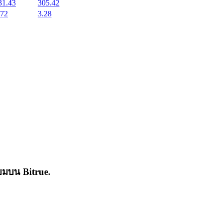
31.43
305.42
.72
3.28
่นิยมบน
Bitrue
.