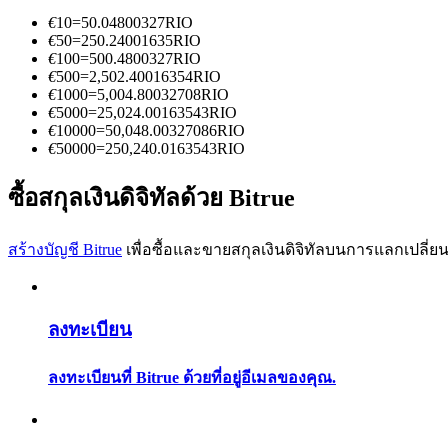
€
10
=
50.04800327
RIO
€
50
=
250.24001635
RIO
€
100
=
500.4800327
RIO
€
500
=
2,502.40016354
RIO
€
1000
=
5,004.80032708
RIO
€
5000
=
25,024.00163543
RIO
€
10000
=
50,048.00327086
RIO
เป็นเทรดเดอร์คัดลอก
€
50000
=
250,240.0163543
RIO
เพลิดเพลินกับการแบ่งปันผลกำไรและค่าคอมมิชชั่นการคั
ซื้อสกุลเงินดิจิทัลด้วย Bitrue
สร้างบัญชี Bitrue
เพื่อซื้อและขายสกุลเงินดิจิทัลบนการแลกเปลี่ยน
ลงทะเบียน
ลงทะเบียนที่ Bitrue ด้วยที่อยู่อีเมลของคุณ.
ข้อมูล
การวิเคราะห์ข้อมูลขนาดใหญ่ รวมถึงข้อมูลการค้า ฯลฯ