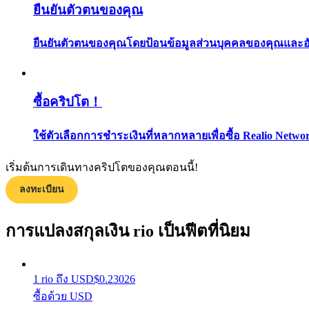
ยืนยันตัวตนของคุณ
ยืนยันตัวตนของคุณโดยป้อนข้อมูลส่วนบุคคลของคุณและอัปโ
ซื้อคริปโต！
แนะนำ
ใช้ตัวเลือกการชำระเงินที่หลากหลายเพื่อซื้อ Realio Netwo
คู่มือเริ่มต้นฟิวเจอร์ส
เริ่มต้นการเดินทางคริปโตของคุณตอนนี้!
ลงทะเบียน
การแปลงสกุลเงิน rio เป็นฟีตที่นิยม
1
rio
ถึง
USD
$
0.23026
ซื้อด้วย USD
กลยุทธ์การซื้อขาย