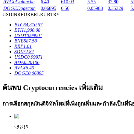
AVAX
Avalanche
6.40
610.03
5.55
32.80
5
Launchpool
DOGE
Dogecoin
0.06895
6.56
0.05983
0.35329
5
USD
INR
EUR
BRL
RUB
TRY
การเซ้งแบบยืดหยุ่นเพื่อรับโทเคนยอดนิยม
BTC
64,310.57
ETH
1,900.08
USDT
0.99901
BNB
587.58
XRP
1.01
SOL
72.84
USDC
0.99971
ADA
0.20106
AVAX
6.40
DOGE
0.06895
การล็อค BTR
ค้นพบ Cryptocurrencies เพิ่มเติม
การลงทุนพิเศษสำหรับผู้ถือ BTR
การเลือกสกุลเงินดิจิทัลใหม่ที่เพิ่งถูกเพิ่มและกำลังเป็นที
QQQX