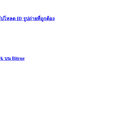
หลด ID รูปถ่ายที่ถูกต้อง
rk บน Bitrue