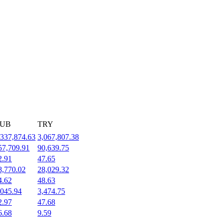
UB
TRY
,337,874.63
3,067,807.38
57,709.91
90,639.75
2.91
47.65
8,770.02
28,029.32
4.62
48.63
,045.94
3,474.75
2.97
47.68
6.68
9.59