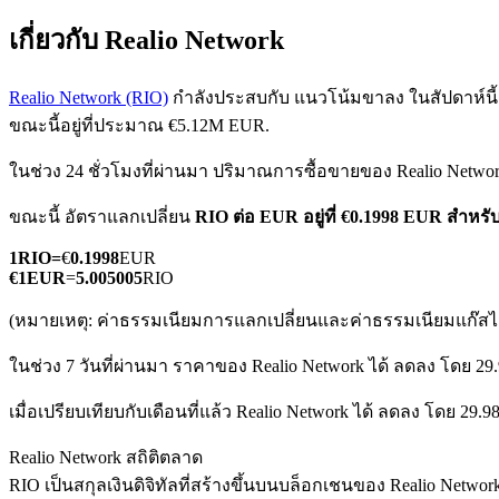
เกี่ยวกับ Realio Network
Realio Network (RIO)
กำลังประสบกับ แนวโน้มขาลง ในสัปดาห์นี้ โ
ขณะนี้อยู่ที่ประมาณ €5.12M EUR.
ในช่วง 24 ชั่วโมงที่ผ่านมา ปริมาณการซื้อขายของ Realio Networ
ฟิวเจอร์ส COIN-M
ขณะนี้ อัตราแลกเปลี่ยน
RIO ต่อ EUR
อยู่ที่ €0.1998 EUR สำหรั
ฟิวเจอร์สสกุลเงินดิจิทัล
1
RIO
=
€
0.1998
EUR
€
1
EUR
=
5.005005
RIO
TradFi
(หมายเหตุ: ค่าธรรมเนียมการแลกเปลี่ยนและค่าธรรมเนียมแก๊สไม่
อนุพันธ์ของหุ้น ฟอเร็กซ์ โลหะมีค่า และสินค้าโภคภัณฑ์
ในช่วง 7 วันที่ผ่านมา ราคาของ Realio Network ได้ ลดลง โดย 29
เมื่อเปรียบเทียบกับเดือนที่แล้ว Realio Network ได้ ลดลง โดย 29.
Realio Network สถิติตลาด
RIO เป็นสกุลเงินดิจิทัลที่สร้างขึ้นบนบล็อกเชนของ Realio Networ