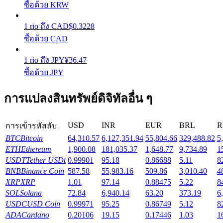
ซื้อด้วย KRW
รับรางวัลการแข่งขันทุกวัน
1
rio
ถึง
CAD
$
0.3228
ซื้อด้วย CAD
1
rio
ถึง
JPY
¥
36.47
ซื้อด้วย JPY
การแปลงสินทรัพย์ดิจิทัลอื่น ๆ
การปักหลัก
USD
INR
EUR
BRL
R
การเข้ารหัสลับ
ผลตอบแทนสูงและเข้าถึงได้ทันที
BTC
Bitcoin
64,310.57
6,127,351.94
55,804.66
329,488.82
5
ETH
Ethereum
1,900.08
181,035.37
1,648.77
9,734.89
1
USDT
Tether USDt
0.99901
95.18
0.86688
5.11
8
BNB
Binance Coin
587.58
55,983.16
509.86
3,010.40
4
XRP
XRP
1.01
97.14
0.88475
5.22
8
SOL
Solana
72.84
6,940.14
63.20
373.19
6
USDC
USD Coin
0.99971
95.25
0.86749
5.12
8
ADA
Cardano
0.20106
19.15
0.17446
1.03
1