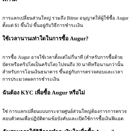
การแลกเปลี่ยนส่วนใหญ่ รวมถึง Bitrue อนุญาตให้ผู้ใช้ซื้อ Augur
Exclusive for BitMart Users
ตั้งแต่ $1 ขึ้นไป ขึ้นอยู่กับวิธีการชำระเงิน
Register & Trade to Win 500,000 USDT
ใช้เวลานานเท่าใดในการซื้อ Augur?
การซื้อ Augur อาจใช้เวลาตั้งแต่ไม่กี่นาที (สำหรับการซื้อด้วย
Precious Metals Trading Carnival
บัตรหรือคริปโตเป็นคริปโต) ไปจนถึง 30 นาทีหรือนานกว่านั้น
Trade Gold & Silver · 33,333 USDT Bonus
สำหรับการโอนเงินธนาคาร ขึ้นอยู่กับการตรวจสอบและเวลา
การประมวลผลการชำระเงิน
ฉันต้อง KYC เพื่อซื้อ Augur หรือไม่
USDT New User Exclusive 10% APR
USDT Flexible Staking | Daily Rewards
ใช่ การแลกเปลี่ยนแบบกระจายศูนย์ส่วนใหญ่ต้องการการตรวจ
สอบตัวตนเพื่อปฏิบัติตามข้อบังคับและเปิดใช้การซื้อเงินฟิแอต
BTC New User Exclusive: 6.5% APR