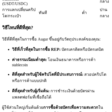
กลาง
(USDT/USDC)
การแลกเปลี่ยนคริป
ปาน
ทันที
ต่ำ
โต/กระเป๋า
กลาง
วิธีไหนที่ดีที่สุด?
เป็นเทรดเดอร์คัดลอก
วิธีที่ดีที่สุดในการซื้อ Augur ขึ้นอยู่กับวัตถุประสงค์ของคุณ:
เพลิดเพลินกับการแบ่งปันผลกำไรและค่าคอมมิชชั่นการคัด
วิธีที่เร็วที่สุดในการซื้อ REP:
บัตรเครดิตหรือบัตรเดบิต
ลอกการซื้อขาย
ค่าธรรมเนียมต่ำสุด:
โอนเงินธนาคารหรือการค้า
stablecoin
ดีที่สุดสำหรับผู้ใช้คริปโตที่มีประสบการณ์:
สวอปคริปโต
หรือการค้าแบบปกติ
ดีที่สุดสำหรับผู้เริ่มต้น:
การชำระเงินด้วยบัตรผ่าน
แพลตฟอร์มที่เชื่อถือได้
ข้อมูล
ผู้ใช้ส่วนใหญ่เริ่มต้นด้วย
การซื้อด้วยบัตรเพื่อความสะดวก
ใน