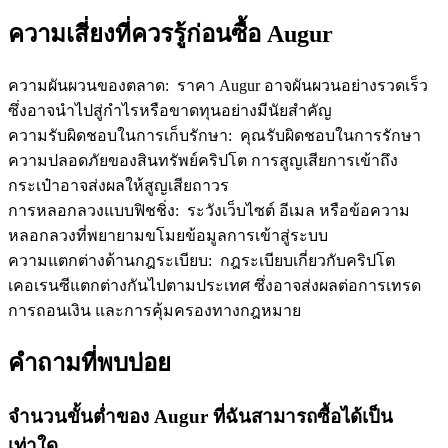
เชิญเพื่อนเพื่อรับรางวัลเงินสด
ความเสี่ยงที่ควรรู้ก่อนซื้อ Augur
BTC Welcome Rewards
ความผันผวนของตลาด
:
ราคา Augur อาจผันผวนอย่างรวดเร็ว
ซึ่งอาจนำไปสู่กำไรหรือขาดทุนอย่างมีนัยสำคัญ
ความรับผิดชอบในการเก็บรักษา
:
คุณรับผิดชอบในการรักษา
ความปลอดภัยของสินทรัพย์คริปโต การสูญเสียการเข้าถึง
กระเป๋าอาจส่งผลให้สูญเสียถาวร
การหลอกลวงแบบฟิชชิ่ง
:
ระวังเว็บไซต์ อีเมล หรือข้อความ
หลอกลวงที่พยายามขโมยข้อมูลการเข้าสู่ระบบ
ความแตกต่างด้านกฎระเบียบ
:
กฎระเบียบเกี่ยวกับคริปโต
เคอเรนซีแตกต่างกันไปตามประเทศ ซึ่งอาจส่งผลต่อการเทรด
BTC Welcome Rewards
การถอนเงิน และการคุ้มครองทางกฎหมาย
Deposit & Trade BTC to Share 25000 USDT prize pool!
คำถามที่พบบ่อย
Deposit CASHCAT & Win
จำนวนขั้นต่ำของ Augur ที่ฉันสามารถซื้อได้เป็น
เท่าใด
Share 500000 CASHCAT prize pool