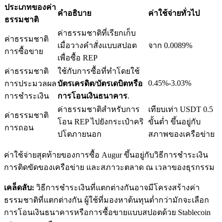
ประเภทของค่า
คำอธิบาย
ค่าใช้จ่ายทั่วไป
ธรรมชาติ
ค่าธรรมชาติที่เรียกเก็บ
ค่าธรรมชาติ
เมื่อวางคำสั่งแบบสปอต
จาก 0.0089%
การซื้อขาย
เงินกู้
เพื่อซื้อ REP
ค่าธรรมชาติ
ใช้กับการซื้อที่ทำโดยใช้
บริการยืมเงินที่ได้รับการสนับสนุนจาก Crypto
0.45%-3.03%
การประมวลผล
บัตรเครดิต/บัตรเดบิตหรือ
การชำระเงิน
การโอนเงินธนาคาร
.
ค่าธรรมชาติสำหรับการ
เทียบเท่า USDT 0.5
ค่าธรรมชาติ
โอน REP ไปยังกระเป๋าคริ
ขั้นต่ำ ขึ้นอยู่กับ
การถอน
ปโตภายนอก
สภาพของเครือข่าย
ค่าใช้จ่ายสุดท้ายของการซื้อ Augur ขึ้นอยู่กับวิธีการชำระเงิน
การติดขัดของเครือข่าย และสภาวะตลาด ณ เวลาของธุรกรรม
ลงทุนอัตโนมัติ
เคล็ดลับ:
วิธีการชำระเงินที่แตกต่างกันอาจมีโครงสร้างค่า
คว้าผลกำไรระยะยาวและผลประโยชน์ที่ยืดหยุ่น
ธรรมชาติที่แตกต่างกัน ผู้ใช้ที่มองหาต้นทุนต่ำกว่ามักจะเลือก
การโอนเงินธนาคารหรือการซื้อขายแบบสปอตด้วย Stablecoin