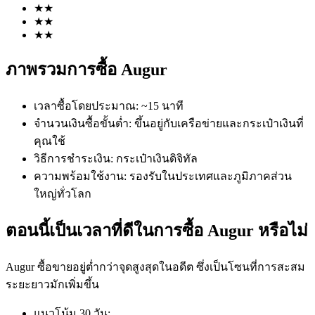
★
★
★
★
★
★
ภาพรวมการซื้อ Augur
เวลาซื้อโดยประมาณ
:
~15 นาที
ฟิวเจอร์ส COIN-M
จำนวนเงินซื้อขั้นต่ำ
:
ขึ้นอยู่กับเครือข่ายและกระเป๋าเงินที่
คุณใช้
ฟิวเจอร์สสกุลเงินดิจิทัล
วิธีการชำระเงิน
:
กระเป๋าเงินดิจิทัล
ความพร้อมใช้งาน
:
รองรับในประเทศและภูมิภาคส่วน
ใหญ่ทั่วโลก
TradFi
อนุพันธ์ของหุ้น ฟอเร็กซ์ โลหะมีค่า และสินค้าโภคภัณฑ์
ตอนนี้เป็นเวลาที่ดีในการซื้อ Augur หรือไม่
Augur ซื้อขายอยู่ต่ำกว่าจุดสูงสุดในอดีต ซึ่งเป็นโซนที่การสะสม
ระยะยาวมักเพิ่มขึ้น
แนวโน้ม 30 วัน
: