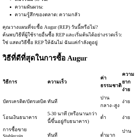
ความผันผวน
:
ความรู้สึกของตลาด
:
ความกลัว
ฟิวเจอร์ส USDC
คุณวางแผนที่จะซื้อ Augur (REP) วันนี้หรือไม่?
ค้นพบวิธีที่ผู้ใช้รายอื่นซื้อ REP และเริ่มต้นได้อย่างรวดเร็ว:
ฟิวเจอร์สที่ใช้ USDC เป็นหลักประกัน
ใช่ แสดงวิธีซื้อ REP ให้ฉัน
ไม่ ฉันแค่กำลังดูอยู่
วิธีที่ดีที่สุดในการซื้อ Augur
ความ
ค่า
วิธีการ
ความเร็ว
ยาก
ธรรมชาติ
ง่าย
ปาน
บัตรเครดิต/บัตรเดบิต
ทันที
ง่าย
คัดลอกการซื้อขาย
กลาง–สูง
5-30 นาที (หรือนานกว่า
เข้าร่วมกับเทรดเดอร์ชั้นนำ
โอนเงินธนาคาร
ต่ำ
ง่าย
นี้ขึ้นอยู่กับธนาคาร)
การซื้อขาย
ปาน
ทันที
ต่ำมาก
Stablecoin