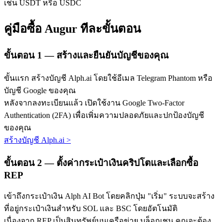
เช่น USDT หรือ USDC
คู่มือซื้อ Augur ทีละขั้นตอน
ขั้นตอน
1 —
สร้างและยืนยันบัญชีของคุณ
ขั้นแรก สร้างบัญชี Alph.ai โดยใช้อีเมล Telegram Phantom หรือ
เรียนรู้ Staking
บัญชี Google ของคุณ
เรียนรู้เกี่ยวกับการสร้างรายได้แบบพาสซีฟ
หลังจากลงทะเบียนแล้ว เปิดใช้งาน Google Two-Factor
Authentication (2FA) เพื่อเพิ่มความปลอดภัยและปกป้องบัญชี
Bitrue
AI
ของคุณ
สร้างบัญชี Alph.ai
>
ขั้นตอน
2 —
ตั้งค่ากระเป๋าเงินคริปโตและเลือกซื้อ
REP
เข้าถึงกระเป๋าเงิน Alph AI Bot โดยคลิกปุ่ม "เริ่ม" ระบบจะสร้าง
พันธมิตร Bitrue
ที่อยู่กระเป๋าเงินสำหรับ SOL และ BSC โดยอัตโนมัติ
เนื่องจาก REP เป็นสินทรัพย์บนเครือข่าย บล็อกเชน คุณจะต้อง