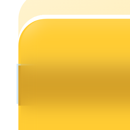
Launchpool
การเซ้งแบบยืดหยุ่นเพื่อรับโทเคนยอดนิยม
การล็อค BTR
การลงทุนพิเศษสำหรับผู้ถือ BTR