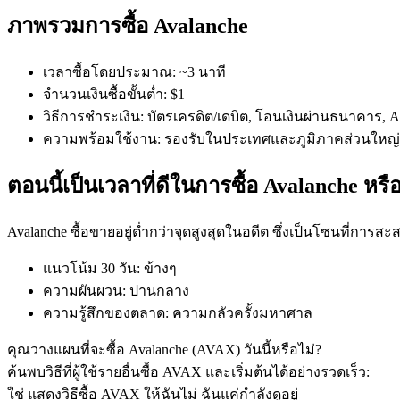
ภาพรวมการซื้อ Avalanche
เวลาซื้อโดยประมาณ
:
~3 นาที
จำนวนเงินซื้อขั้นต่ำ
:
$1
วิธีการชำระเงิน
:
บัตรเครดิต/เดบิต, โอนเงินผ่านธนาคาร, App
ความพร้อมใช้งาน
:
รองรับในประเทศและภูมิภาคส่วนใหญ่
ฟิวเจอร์ส COIN-M
ตอนนี้เป็นเวลาที่ดีในการซื้อ Avalanche หรือ
ฟิวเจอร์สสกุลเงินดิจิทัล
Avalanche ซื้อขายอยู่ต่ำกว่าจุดสูงสุดในอดีต ซึ่งเป็นโซนที่การสะ
TradFi
แนวโน้ม 30 วัน
:
ข้างๆ
อนุพันธ์ของหุ้น ฟอเร็กซ์ โลหะมีค่า และสินค้าโภคภัณฑ์
ความผันผวน
:
ปานกลาง
ความรู้สึกของตลาด
:
ความกลัวครั้งมหาศาล
คุณวางแผนที่จะซื้อ Avalanche (AVAX) วันนี้หรือไม่?
ค้นพบวิธีที่ผู้ใช้รายอื่นซื้อ AVAX และเริ่มต้นได้อย่างรวดเร็ว:
ใช่ แสดงวิธีซื้อ AVAX ให้ฉัน
ไม่ ฉันแค่กำลังดูอยู่