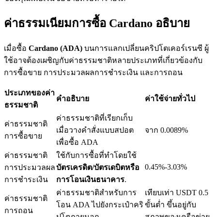
ค่าธรรมเนียมการซื้อ Cardano อธิบาย
เมื่อซื้อ
Cardano (ADA)
บนการแลกเปลี่ยนคริปโตเคอร์เรนซี ผู้
เงินกู้
ใช้อาจต้องเผชิญกับค่าธรรมชาติหลายประเภทที่เกี่ยวข้องกับ
บริการยืมเงินที่ได้รับการสนับสนุนจาก Crypto
การซื้อขาย การประมวลผลการชำระเงิน และการถอน
ประเภทของค่า
คำอธิบาย
ค่าใช้จ่ายทั่วไป
ธรรมชาติ
ค่าธรรมชาติที่เรียกเก็บ
ค่าธรรมชาติ
เมื่อวางคำสั่งแบบสปอต
จาก 0.0089%
การซื้อขาย
เพื่อซื้อ ADA
ค่าธรรมชาติ
ใช้กับการซื้อที่ทำโดยใช้
0.45%-3.03%
การประมวลผล
บัตรเครดิต/บัตรเดบิตหรือ
ลงทุนอัตโนมัติ
การชำระเงิน
การโอนเงินธนาคาร
.
คว้าผลกำไรระยะยาวและผลประโยชน์ที่ยืดหยุ่น
ค่าธรรมชาติสำหรับการ
เทียบเท่า USDT 0.5
ค่าธรรมชาติ
โอน ADA ไปยังกระเป๋าคริ
ขั้นต่ำ ขึ้นอยู่กับ
การถอน
ปโตภายนอก
สภาพของเครือข่าย