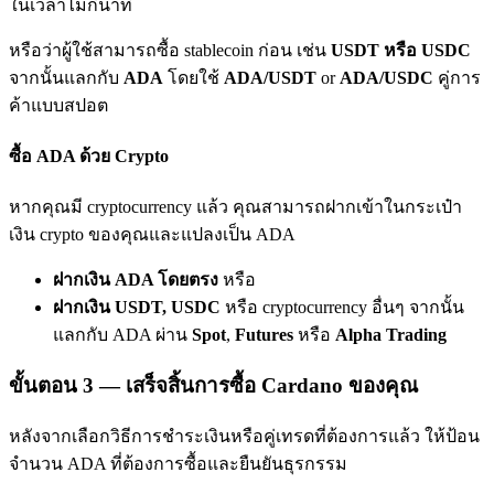
ในเวลาไม่กี่นาที
เชิญเพื่อนเพื่อรับรางวัลเงินสด
หรือว่าผู้ใช้สามารถซื้อ stablecoin ก่อน เช่น
USDT หรือ USDC
Deposit CASHCAT & Win
จากนั้นแลกกับ
ADA
โดยใช้
ADA/USDT
or
ADA/USDC
คู่การ
ค้าแบบสปอต
ซื้อ ADA ด้วย Crypto
หากคุณมี cryptocurrency แล้ว คุณสามารถฝากเข้าในกระเป๋า
เงิน crypto ของคุณและแปลงเป็น ADA
ฝากเงิน ADA โดยตรง
หรือ
ฝากเงิน USDT, USDC
หรือ cryptocurrency อื่นๆ จากนั้น
Deposit CASHCAT & Win
แลกกับ ADA ผ่าน
Spot
,
Futures
หรือ
Alpha Trading
Share 500000 CASHCAT prize pool
ขั้นตอน
3 —
เสร็จสิ้นการซื้อ Cardano ของคุณ
หลังจากเลือกวิธีการชำระเงินหรือคู่เทรดที่ต้องการแล้ว ให้ป้อน
Exclusive for BitMart Users
จำนวน ADA ที่ต้องการซื้อและยืนยันธุรกรรม
Register & Trade to Win 500,000 USDT