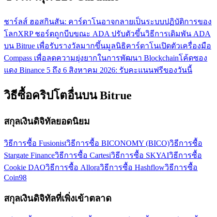
ชาร์ลส์ ฮอสกินสัน: คาร์ดาโนอาจกลายเป็นระบบปฏิบัติการของ
โลก
XRP ชอร์ตถูกบีบขณะ ADA ปรับตัวขึ้น
วิธีการเดิมพัน ADA
บน Bitrue เพื่อรับรางวัลมากขึ้น
มูลนิธิคาร์ดาโนเปิดตัวเครื่องมือ
Compass เพื่อลดความยุ่งยากในการพัฒนา Blockchain
โค้ดซอง
แดง Binance 5 ถึง 6 สิงหาคม 2026: รับคะแนนฟรีของวันนี้
วิธีซื้อคริปโตอื่นบน Bitrue
สกุลเงินดิจิทัลยอดนิยม
วิธีการซื้อ Fusionist
วิธีการซื้อ BICONOMY (BICO)
วิธีการซื้อ
Stargate Finance
วิธีการซื้อ Cartesi
วิธีการซื้อ SKYAI
วิธีการซื้อ
Cookie DAO
วิธีการซื้อ Allora
วิธีการซื้อ Hashflow
วิธีการซื้อ
Coin98
สกุลเงินดิจิทัลที่เพิ่งเข้าตลาด