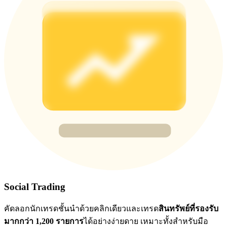
77,777+3k Rewards
กิจกรรมเพิ่มเติม
รับรางวัลและสิทธิพิเศษสุดพิเศษ
ศูนย์รางวัล
เข้าสู่ระบบ
ลงชื่อ
Social Trading
คัดลอกนักเทรดชั้นนำด้วยคลิกเดียวและเทรด
สินทรัพย์ที่รองรับ
มากกว่า 1,200 รายการ
ได้อย่างง่ายดาย เหมาะทั้งสำหรับมือ