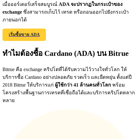
เมื่อออร์เดอร์เสร็จสมบูรณ์
ADA จะปรากฏในกระเป๋าของ
exchange
ซึ่งสามารถเก็บไว้ เทรด หรือถอนออกไปยังกระเป๋า
ภายนอกได้
Precious Metals Trading Carnival
เริ่มซื้อขาย ADA
Trade Gold & Silver · 33,333 USDT Bonus
ทำไมต้องซื้อ Cardano (ADA) บน Bitrue
USDT New User Exclusive 10% APR
Bitrue คือ exchange คริปโตที่ได้รับความไว้วางใจทั่วโลก ให้
USDT Flexible Staking | Daily Rewards
บริการซื้อ Cardano อย่างปลอดภัย รวดเร็ว และยืดหยุ่น ตั้งแต่ปี
2018 Bitrue ให้บริการแก่
ผู้ใช้กว่า 41 ล้านคนทั่วโลก
พร้อม
โครงสร้างพื้นฐานการเทรดที่เชื่อถือได้และบริการคริปโตหลาก
หลาย
New Listing Futures Fest
Trade New Futures, Win 200,000 USDT
Crypto World Cup 2026: Grand Finale