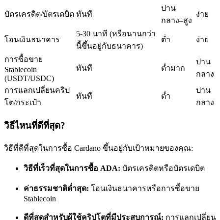
ปาน
บัตรเครดิต/บัตรเดบิต
ทันที
ง่าย
กลาง–สูง
5-30 นาที (หรือนานกว่า
โอนเงินธนาคาร
ต่ำ
ง่าย
นี้ขึ้นอยู่กับธนาคาร)
การซื้อขาย
ปาน
เป็นเทรดเดอร์คัดลอก
ทันที
ต่ำมาก
Stablecoin
กลาง
(USDT/USDC)
เพลิดเพลินกับการแบ่งปันผลกำไรและค่าคอมมิชชั่นการคัด
การแลกเปลี่ยนคริป
ปาน
ทันที
ต่ำ
ลอกการซื้อขาย
โต/กระเป๋า
กลาง
วิธีไหนที่ดีที่สุด?
วิธีที่ดีที่สุดในการซื้อ Cardano ขึ้นอยู่กับเป้าหมายของคุณ:
วิธีที่เร็วที่สุดในการซื้อ ADA:
บัตรเครดิตหรือบัตรเดบิต
ค่าธรรมชาติต่ำสุด:
โอนเงินธนาคารหรือการซื้อขาย
Stablecoin
ข้อมูล
ดีที่สุดสำหรับผู้ใช้คริปโตที่มีประสบการณ์:
การแลกเปลี่ยน