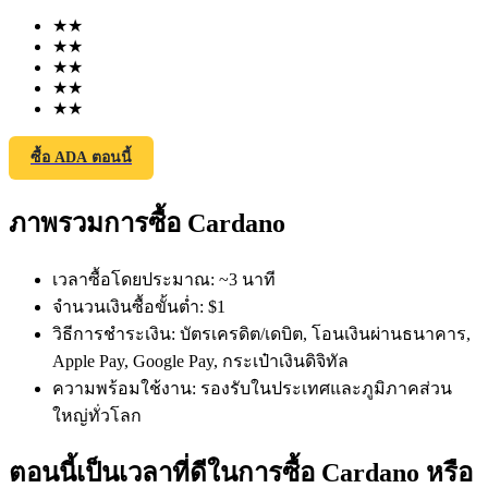
★
★
★
★
★
★
★
★
★
★
ซื้อ ADA ตอนนี้
ฟิวเจอร์ส COIN-M
ภาพรวมการซื้อ Cardano
ฟิวเจอร์สสกุลเงินดิจิทัล
เวลาซื้อโดยประมาณ
:
~3 นาที
TradFi
จำนวนเงินซื้อขั้นต่ำ
:
$1
วิธีการชำระเงิน
:
บัตรเครดิต/เดบิต, โอนเงินผ่านธนาคาร,
อนุพันธ์ของหุ้น ฟอเร็กซ์ โลหะมีค่า และสินค้าโภคภัณฑ์
Apple Pay, Google Pay, กระเป๋าเงินดิจิทัล
ความพร้อมใช้งาน
:
รองรับในประเทศและภูมิภาคส่วน
ใหญ่ทั่วโลก
ตอนนี้เป็นเวลาที่ดีในการซื้อ Cardano หรือ