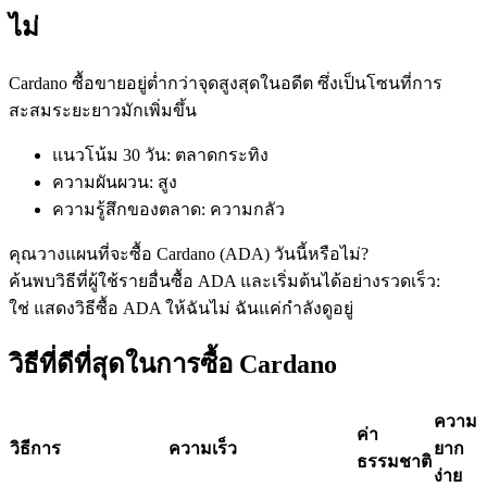
ไม่
Cardano ซื้อขายอยู่ต่ำกว่าจุดสูงสุดในอดีต ซึ่งเป็นโซนที่การ
ฟิวเจอร์ส USDC
สะสมระยะยาวมักเพิ่มขึ้น
ฟิวเจอร์สที่ใช้ USDC เป็นหลักประกัน
แนวโน้ม 30 วัน
:
ตลาดกระทิง
ความผันผวน
:
สูง
ความรู้สึกของตลาด
:
ความกลัว
คุณวางแผนที่จะซื้อ Cardano (ADA) วันนี้หรือไม่?
ค้นพบวิธีที่ผู้ใช้รายอื่นซื้อ ADA และเริ่มต้นได้อย่างรวดเร็ว:
ใช่ แสดงวิธีซื้อ ADA ให้ฉัน
ไม่ ฉันแค่กำลังดูอยู่
วิธีที่ดีที่สุดในการซื้อ Cardano
คัดลอกการซื้อขาย
เข้าร่วมกับเทรดเดอร์ชั้นนำ
ความ
ค่า
วิธีการ
ความเร็ว
ยาก
ธรรมชาติ
ง่าย