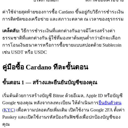
ค่าใช้จ่ายสุดท้ายของการซื้อ Cardano ขึ้นอยู่กับวิธีการชำระเงิน
การติดขัดของเครือข่าย และสภาวะตลาด ณ เวลาของธุรกรรม
เคล็ดลับ:
วิธีการชำระเงินที่แตกต่างกันอาจมีโครงสร้างค่า
ธรรมชาติที่แตกต่างกัน ผู้ใช้ที่มองหาต้นทุนต่ำกว่ามักจะเลือก
การโอนเงินธนาคารหรือการซื้อขายแบบสปอตด้วย Stablecoin
เรียนรู้ Staking
เช่น USDT หรือ USDC
เรียนรู้เกี่ยวกับการสร้างรายได้แบบพาสซีฟ
คู่มือซื้อ Cardano ทีละขั้นตอน
Bitrue
AI
ขั้นตอน
1 —
สร้างและยืนยันบัญชีของคุณ
เริ่มต้นด้วยการสร้างบัญชี Bitrue ด้วยอีเมล, Apple ID หรือบัญชี
Google ของคุณ หลังจากลงทะเบียน ให้ดำเนินการ
ยืนยันตัวตน
(KYC)
เพื่อความปลอดภัยเพิ่มเติม เปิดใช้งาน Google 2FA ตั้งค่า
พันธมิตร Bitrue
Passkey และเปิดใช้งานรหัสป้องกันฟิชชิ่งเพื่อปกป้องบัญชีของ
คุณ