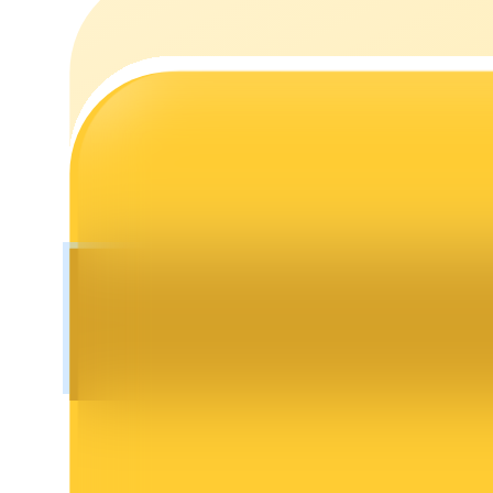
Launchpool
การเซ้งแบบยืดหยุ่นเพื่อรับโทเคนยอดนิยม
การล็อค BTR
การลงทุนพิเศษสำหรับผู้ถือ BTR