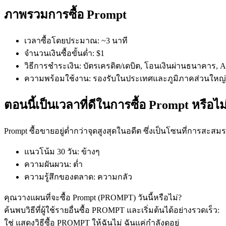
ภาพรวมการซื้อ Prompt
เวลาซื้อโดยประมาณ
:
~3 นาที
จำนวนเงินซื้อขั้นต่ำ
:
$1
วิธีการชำระเงิน
:
บัตรเครดิต/เดบิต, โอนเงินผ่านธนาคาร, App
ความพร้อมใช้งาน
:
รองรับในประเทศและภูมิภาคส่วนใหญ่
ฟิวเจอร์ส COIN-M
ตอนนี้เป็นเวลาที่ดีในการซื้อ Prompt หรือไม
ฟิวเจอร์สสกุลเงินดิจิทัล
Prompt ซื้อขายอยู่ต่ำกว่าจุดสูงสุดในอดีต ซึ่งเป็นโซนที่การสะสมร
TradFi
แนวโน้ม 30 วัน
:
ข้างๆ
อนุพันธ์ของหุ้น ฟอเร็กซ์ โลหะมีค่า และสินค้าโภคภัณฑ์
ความผันผวน
:
ต่ำ
ความรู้สึกของตลาด
:
ความกลัว
คุณวางแผนที่จะซื้อ Prompt (PROMPT) วันนี้หรือไม่?
ค้นพบวิธีที่ผู้ใช้รายอื่นซื้อ PROMPT และเริ่มต้นได้อย่างรวดเร็ว:
ใช่ แสดงวิธีซื้อ PROMPT ให้ฉัน
ไม่ ฉันแค่กำลังดูอยู่