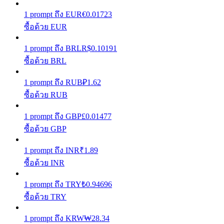
1
prompt
ถึง
EUR
€
0.01723
รับรางวัลการแข่งขันทุกวัน
ซื้อด้วย EUR
1
prompt
ถึง
BRL
R$
0.10191
ซื้อด้วย BRL
1
prompt
ถึง
RUB
₽
1.62
ซื้อด้วย RUB
1
prompt
ถึง
GBP
£
0.01477
การปักหลัก
ซื้อด้วย GBP
ผลตอบแทนสูงและเข้าถึงได้ทันที
1
prompt
ถึง
INR
₹
1.89
ซื้อด้วย INR
1
prompt
ถึง
TRY
₺
0.94696
ซื้อด้วย TRY
1
prompt
ถึง
KRW
₩
28.34