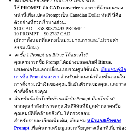
จะเปลี่ยน PROMPT เป็น CAD ได้อย่างไร?
ใช้
PROMPT ต่อ CAD converter
ของเราที่ด้านบนของ
หน้านี้เพื่อแปลง Prompt เป็น Canadian Dollar ทันที นี่คือ
ตัวอย่างที่รวดเร็วบางส่วน:
Precious Metals Trading Carnival
$10 CAD = 358.80875493 PROMPT
10 PROMPT = $0.2787 CAD
Trade Gold & Silver · 33,333 USDT Bonus
(อัตราทั้งหมดที่แสดงเป็นประมาณการและไม่รวมค่า
ธรรมเนียม.)
จะซื้อ 1 Prompt บน Bitrue ได้อย่างไร?
USDT New User Exclusive 10% APR
คุณสามารถซื้อ Prompt ได้อย่างปลอดภัยที่
Bitrue
,
แพลตฟอร์มแลกเปลี่ยนแบบรวมศูนย์ชั้นนำ.
เยี่ยมชมคู่มือ
USDT Flexible Staking | Daily Rewards
การซื้อ Prompt ของเรา
สำหรับคำแนะนำทีละขั้นตอนใน
การตั้งกระเป๋าเงินของคุณ, ยืนยันตัวตนของคุณ, และวาง
คำสั่งซื้อของคุณ.
New Listing Futures Fest
สินทรัพย์คริปโตที่คล้ายคลึงกับ Prompt มีอะไรบ้าง?
Trade New Futures, Win 200,000 USDT
หากคุณกำลังสำรวจสกุลเงินดิจิทัลที่มีมูลค่าตลาดหรือ
คุณสมบัติที่คล้ายคลึงกัน ให้ตรวจสอบ:
สำหรับรายละเอียดเพิ่มเติม, เยี่ยมชม
หน้าแอสเซ็ทของ
Prompt
เพื่อค้นหาเหรียญและเหรียญทางเลือกที่เกี่ยวข้อง
Crypto World Cup 2026: Grand Finale