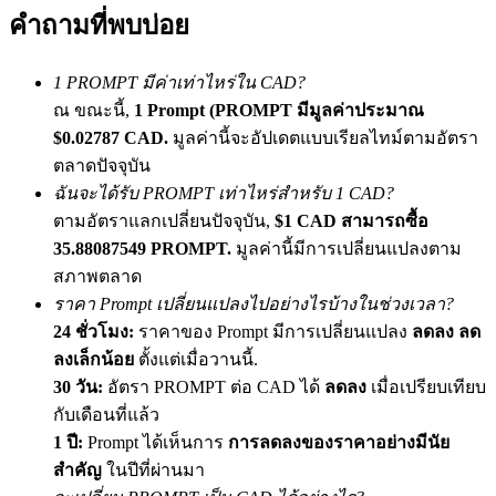
เชิญเพื่อนเพื่อรับรางวัลเงินสด
คำถามที่พบบ่อย
Deposit CASHCAT & Win
1 PROMPT มีค่าเท่าไหร่ใน CAD?
ณ ขณะนี้,
1 Prompt (PROMPT มีมูลค่าประมาณ
$0.02787 CAD.
มูลค่านี้จะอัปเดตแบบเรียลไทม์ตามอัตรา
ตลาดปัจจุบัน
ฉันจะได้รับ PROMPT เท่าไหร่สำหรับ 1 CAD?
ตามอัตราแลกเปลี่ยนปัจจุบัน,
$1 CAD สามารถซื้อ
35.88087549 PROMPT.
มูลค่านี้มีการเปลี่ยนแปลงตาม
สภาพตลาด
ราคา Prompt เปลี่ยนแปลงไปอย่างไรบ้างในช่วงเวลา?
Deposit CASHCAT & Win
24 ชั่วโมง:
ราคาของ Prompt มีการเปลี่ยนแปลง
ลดลง ลด
ลงเล็กน้อย
ตั้งแต่เมื่อวานนี้.
Share 500000 CASHCAT prize pool
30 วัน:
อัตรา PROMPT ต่อ CAD ได้
ลดลง
เมื่อเปรียบเทียบ
กับเดือนที่แล้ว
1 ปี:
Prompt ได้เห็นการ
การลดลงของราคาอย่างมีนัย
Exclusive for BitMart Users
สำคัญ
ในปีที่ผ่านมา
Register & Trade to Win 500,000 USDT