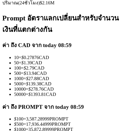
ปริมาณ(24ชั่วโมง)
$
2.16M
Prompt อัตราแลกเปลี่ยนสำหรับจำนวน
เงินที่แตกต่างกัน
เป็นเทรดเดอร์คัดลอก
ค่า ถึง CAD จาก today 08:59
เพลิดเพลินกับการแบ่งปันผลกำไรและค่าคอมมิชชั่นการคัด
10
=
$
0.27876
CAD
ลอกการซื้อขาย
50
=
$
1.39
CAD
100
=
$
2.79
CAD
500
=
$
13.94
CAD
1000
=
$
27.88
CAD
5000
=
$
139.38
CAD
10000
=
$
278.76
CAD
50000
=
$
1393.81
CAD
ค่า ถึง PROMPT จาก today 08:59
$
100
=
3,587.28999
PROMPT
ข้อมูล
$
500
=
17,936.44999
PROMPT
$
1000
=
35,872.89999
PROMPT