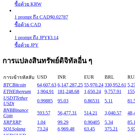
ซื้อด้วย KRW
Launchpool
1
prompt
ถึง
CAD
$
0.02787
ซื้อด้วย CAD
การเซ้งแบบยืดหยุ่นเพื่อรับโทเคนยอดนิยม
1
prompt
ถึง
JPY
¥
3.14
ซื้อด้วย JPY
การแปลงสินทรัพย์ดิจิทัลอื่น ๆ
USD
INR
EUR
BRL
RU
การเข้ารหัสลับ
BTC
Bitcoin
64,607.63
6,147,287.25
55,970.24
330,952.61
5,2
การล็อค BTR
ETH
Ethereum
1,904.91
181,248.68
1,650.24
9,757.91
155
USDT
Tether
0.99885
95.03
0.86531
5.11
81.
การลงทุนพิเศษสำหรับผู้ถือ BTR
USDt
BNB
Binance
593.57
56,477.31
514.21
3,040.57
48,
Coin
XRP
XRP
1.04
99.29
0.90405
5.34
85.
SOL
Solana
73.24
6,969.48
63.45
375.21
5,9