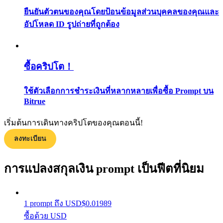
กลยุทธ์การซื้อขาย
ยืนยันตัวตนของคุณโดยป้อนข้อมูลส่วนบุคคลของคุณและ
อัปโหลด ID รูปถ่ายที่ถูกต้อง
เรียนรู้วิธีการรักษาผลกำไร
ซื้อคริปโต！
ใช้ตัวเลือกการชำระเงินที่หลากหลายเพื่อซื้อ Prompt บน
Bitrue
ได้รับ
เริ่มต้นการเดินทางคริปโตของคุณตอนนี้!
ลงทะเบียน
การแปลงสกุลเงิน prompt เป็นฟีตที่นิยม
1
prompt
ถึง
USD
$
0.01989
ซื้อด้วย USD
พาวเวอร์พิกกี้