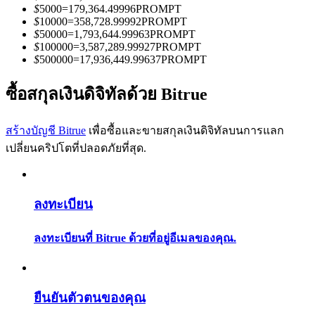
การวิเคราะห์ข้อมูลขนาดใหญ่ รวมถึงข้อมูลการค้า ฯลฯ
$
5000
=
179,364.49996
PROMPT
$
10000
=
358,728.99992
PROMPT
$
50000
=
1,793,644.99963
PROMPT
$
100000
=
3,587,289.99927
PROMPT
$
500000
=
17,936,449.99637
PROMPT
ซื้อสกุลเงินดิจิทัลด้วย Bitrue
สร้างบัญชี Bitrue
เพื่อซื้อและขายสกุลเงินดิจิทัลบนการแลก
เปลี่ยนคริปโตที่ปลอดภัยที่สุด.
แนะนำ
คู่มือเริ่มต้นฟิวเจอร์ส
ลงทะเบียน
ลงทะเบียนที่ Bitrue ด้วยที่อยู่อีเมลของคุณ.
ยืนยันตัวตนของคุณ