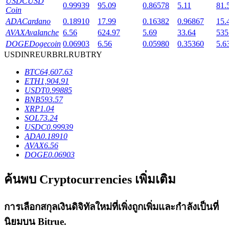
USDC
USD
0.99939
95.09
0.86578
5.11
81.
Coin
ADA
Cardano
0.18910
17.99
0.16382
0.96867
15.
AVAX
Avalanche
6.56
624.97
5.69
33.64
535
DOGE
Dogecoin
0.06903
6.56
0.05980
0.35360
5.6
เงินกู้
USD
INR
EUR
BRL
RUB
TRY
BTC
64,607.63
บริการยืมเงินที่ได้รับการสนับสนุนจาก Crypto
ETH
1,904.91
USDT
0.99885
BNB
593.57
XRP
1.04
SOL
73.24
USDC
0.99939
ADA
0.18910
AVAX
6.56
DOGE
0.06903
ค้นพบ Cryptocurrencies เพิ่มเติม
ลงทุนอัตโนมัติ
คว้าผลกำไรระยะยาวและผลประโยชน์ที่ยืดหยุ่น
การเลือกสกุลเงินดิจิทัลใหม่ที่เพิ่งถูกเพิ่มและกำลังเป็นที่
นิยมบน
Bitrue
.