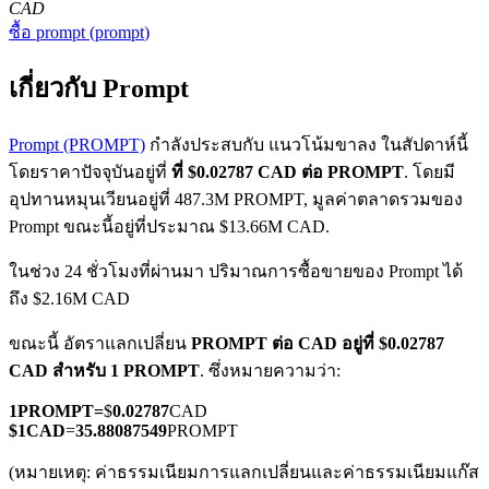
CAD
ซื้อ
prompt
(
prompt
)
เกี่ยวกับ Prompt
Prompt (PROMPT)
กำลังประสบกับ แนวโน้มขาลง ในสัปดาห์นี้
โดยราคาปัจจุบันอยู่ที่
ที่ $0.02787 CAD ต่อ PROMPT
. โดยมี
ฟิวเจอร์ส COIN-M
อุปทานหมุนเวียนอยู่ที่ 487.3M PROMPT, มูลค่าตลาดรวมของ
ฟิวเจอร์สสกุลเงินดิจิทัล
Prompt ขณะนี้อยู่ที่ประมาณ $13.66M CAD.
ในช่วง 24 ชั่วโมงที่ผ่านมา ปริมาณการซื้อขายของ Prompt ได้
ถึง $2.16M CAD
TradFi
ขณะนี้ อัตราแลกเปลี่ยน
PROMPT ต่อ CAD
อยู่ที่ $0.02787
อนุพันธ์ของหุ้น ฟอเร็กซ์ โลหะมีค่า และสินค้าโภคภัณฑ์
CAD สำหรับ 1 PROMPT
. ซึ่งหมายความว่า:
1
PROMPT
=
$
0.02787
CAD
$
1
CAD
=
35.88087549
PROMPT
(หมายเหตุ: ค่าธรรมเนียมการแลกเปลี่ยนและค่าธรรมเนียมแก๊ส