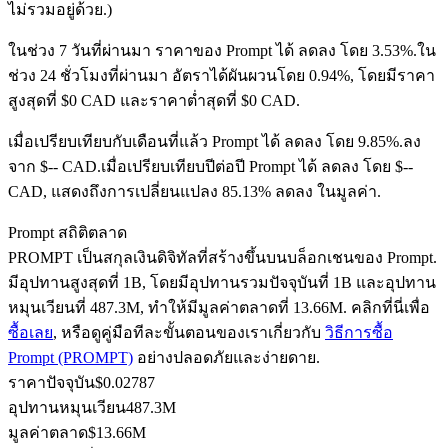
ไม่รวมอยู่ด้วย.)
ในช่วง 7 วันที่ผ่านมา ราคาของ Prompt ได้ ลดลง โดย 3.53%.
ใน
ช่วง 24 ชั่วโมงที่ผ่านมา อัตราได้ผันผวนโดย 0.94%, โดยมีราคา
ฟิวเจอร์ส USDC
สูงสุดที่ $0 CAD และราคาต่ำสุดที่ $0 CAD.
ฟิวเจอร์สที่ใช้ USDC เป็นหลักประกัน
เมื่อเปรียบเทียบกับเดือนที่แล้ว Prompt ได้ ลดลง โดย 9.85%.ลง
จาก $-- CAD.
เมื่อเปรียบเทียบปีต่อปี Prompt ได้ ลดลง โดย $--
CAD, แสดงถึงการเปลี่ยนแปลง 85.13% ลดลง ในมูลค่า.
Prompt สถิติตลาด
PROMPT เป็นสกุลเงินดิจิทัลที่สร้างขึ้นบนบล็อกเชนของ Prompt.
มีอุปทานสูงสุดที่ 1B, โดยมีอุปทานรวมปัจจุบันที่ 1B และอุปทาน
หมุนเวียนที่ 487.3M, ทำให้มีมูลค่าตลาดที่ 13.66M. คลิกที่นี่เพื่อ
ซื้อเลย
, หรือดูคู่มือทีละขั้นตอนของเราเกี่ยวกับ
วิธีการซื้อ
คัดลอกการซื้อขาย
Prompt (PROMPT)
อย่างปลอดภัยและง่ายดาย.
เข้าร่วมกับเทรดเดอร์ชั้นนำ
ราคาปัจจุบัน
$
0.02787
อุปทานหมุนเวียน
487.3M
มูลค่าตลาด
$
13.66M