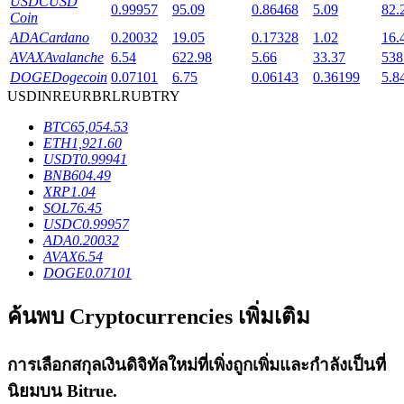
USDC
USD
0.99957
95.09
0.86468
5.09
82.
Coin
ADA
Cardano
0.20032
19.05
0.17328
1.02
16.
AVAX
Avalanche
6.54
622.98
5.66
33.37
538
DOGE
Dogecoin
0.07101
6.75
0.06143
0.36199
5.8
เงินกู้
USD
INR
EUR
BRL
RUB
TRY
BTC
65,054.53
บริการยืมเงินที่ได้รับการสนับสนุนจาก Crypto
ETH
1,921.60
USDT
0.99941
BNB
604.49
XRP
1.04
SOL
76.45
USDC
0.99957
ADA
0.20032
AVAX
6.54
DOGE
0.07101
ค้นพบ Cryptocurrencies เพิ่มเติม
ลงทุนอัตโนมัติ
คว้าผลกำไรระยะยาวและผลประโยชน์ที่ยืดหยุ่น
การเลือกสกุลเงินดิจิทัลใหม่ที่เพิ่งถูกเพิ่มและกำลังเป็นที่
นิยมบน
Bitrue
.