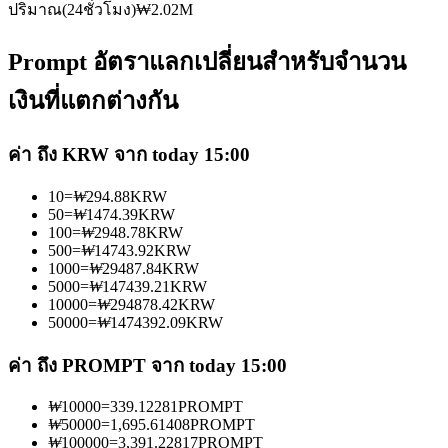
ปริมาณ(24ชั่วโมง)
₩
2.02M
Prompt อัตราแลกเปลี่ยนสำหรับจำนวน
เงินที่แตกต่างกัน
เป็นเทรดเดอร์คัดลอก
ค่า ถึง KRW จาก today 15:00
เพลิดเพลินกับการแบ่งปันผลกำไรและค่าคอมมิชชั่นการคัด
10
=
₩
294.88
KRW
ลอกการซื้อขาย
50
=
₩
1474.39
KRW
100
=
₩
2948.78
KRW
500
=
₩
14743.92
KRW
1000
=
₩
29487.84
KRW
5000
=
₩
147439.21
KRW
10000
=
₩
294878.42
KRW
50000
=
₩
1474392.09
KRW
ค่า ถึง PROMPT จาก today 15:00
₩
10000
=
339.12281
PROMPT
ข้อมูล
₩
50000
=
1,695.61408
PROMPT
₩
100000
=
3,391.22817
PROMPT