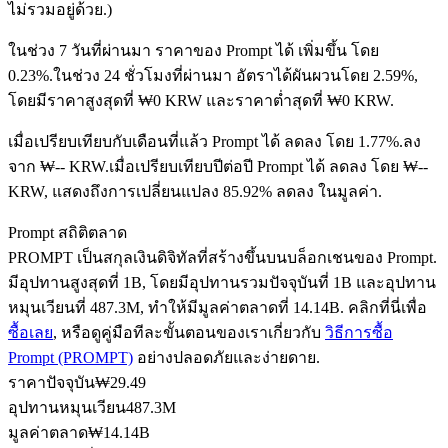
ไม่รวมอยู่ด้วย.)
ในช่วง 7 วันที่ผ่านมา ราคาของ Prompt ได้ เพิ่มขึ้น โดย
0.23%.
ในช่วง 24 ชั่วโมงที่ผ่านมา อัตราได้ผันผวนโดย 2.59%,
ฟิวเจอร์ส USDC
โดยมีราคาสูงสุดที่ ₩0 KRW และราคาต่ำสุดที่ ₩0 KRW.
ฟิวเจอร์สที่ใช้ USDC เป็นหลักประกัน
เมื่อเปรียบเทียบกับเดือนที่แล้ว Prompt ได้ ลดลง โดย 1.77%.ลง
จาก ₩-- KRW.
เมื่อเปรียบเทียบปีต่อปี Prompt ได้ ลดลง โดย ₩--
KRW, แสดงถึงการเปลี่ยนแปลง 85.92% ลดลง ในมูลค่า.
Prompt สถิติตลาด
PROMPT เป็นสกุลเงินดิจิทัลที่สร้างขึ้นบนบล็อกเชนของ Prompt.
มีอุปทานสูงสุดที่ 1B, โดยมีอุปทานรวมปัจจุบันที่ 1B และอุปทาน
หมุนเวียนที่ 487.3M, ทำให้มีมูลค่าตลาดที่ 14.14B. คลิกที่นี่เพื่อ
ซื้อเลย
, หรือดูคู่มือทีละขั้นตอนของเราเกี่ยวกับ
วิธีการซื้อ
คัดลอกการซื้อขาย
Prompt (PROMPT)
อย่างปลอดภัยและง่ายดาย.
เข้าร่วมกับเทรดเดอร์ชั้นนำ
ราคาปัจจุบัน
₩
29.49
อุปทานหมุนเวียน
487.3M
มูลค่าตลาด
₩
14.14B