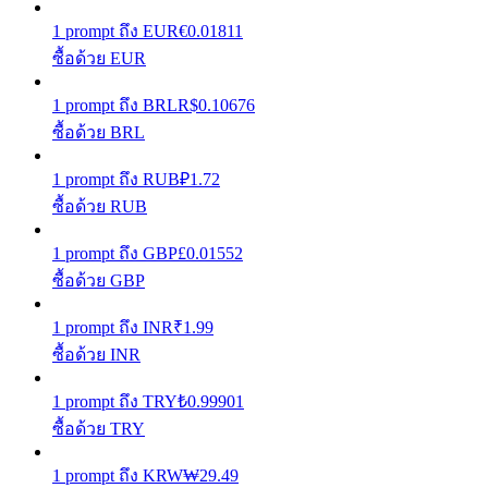
1
prompt
ถึง
EUR
€
0.01811
รับรางวัลการแข่งขันทุกวัน
ซื้อด้วย EUR
1
prompt
ถึง
BRL
R$
0.10676
ซื้อด้วย BRL
1
prompt
ถึง
RUB
₽
1.72
ซื้อด้วย RUB
1
prompt
ถึง
GBP
£
0.01552
การปักหลัก
ซื้อด้วย GBP
ผลตอบแทนสูงและเข้าถึงได้ทันที
1
prompt
ถึง
INR
₹
1.99
ซื้อด้วย INR
1
prompt
ถึง
TRY
₺
0.99901
ซื้อด้วย TRY
1
prompt
ถึง
KRW
₩
29.49