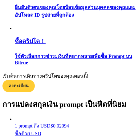
กลยุทธ์การซื้อขาย
ยืนยันตัวตนของคุณโดยป้อนข้อมูลส่วนบุคคลของคุณและ
อัปโหลด ID รูปถ่ายที่ถูกต้อง
เรียนรู้วิธีการรักษาผลกำไร
ซื้อคริปโต！
ใช้ตัวเลือกการชำระเงินที่หลากหลายเพื่อซื้อ Prompt บน
Bitrue
ได้รับ
เริ่มต้นการเดินทางคริปโตของคุณตอนนี้!
ลงทะเบียน
การแปลงสกุลเงิน prompt เป็นฟีตที่นิยม
1
prompt
ถึง
USD
$
0.02094
ซื้อด้วย USD
พาวเวอร์พิกกี้