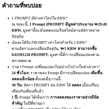
เชิญเพื่อนเพื่อรับรางวัลเงินสด
คำถามที่พบบ่อย
BTC Welcome Rewards
1 PROMPT มีค่าเท่าไหร่ใน KRW?
ณ ขณะนี้,
1 Prompt (PROMPT มีมูลค่าประมาณ ₩29.49
KRW.
มูลค่านี้จะอัปเดตแบบเรียลไทม์ตามอัตราตลาด
ปัจจุบัน
ฉันจะได้รับ PROMPT เท่าไหร่สำหรับ 1 KRW?
ตามอัตราแลกเปลี่ยนปัจจุบัน,
₩1 KRW สามารถซื้อ
0.03391228 PROMPT.
มูลค่านี้มีการเปลี่ยนแปลงตาม
สภาพตลาด
ราคา Prompt เปลี่ยนแปลงไปอย่างไรบ้างในช่วงเวลา?
BTC Welcome Rewards
24 ชั่วโมง:
ราคาของ Prompt มีการเปลี่ยนแปลง
เพิ่มขึ้น
ลดลงเล็กน้อย
ตั้งแต่เมื่อวานนี้.
Deposit & Trade BTC to Share 25000 USDT prize pool!
30 วัน:
อัตรา PROMPT ต่อ KRW ได้
ลดลง
เมื่อเปรียบ
เทียบกับเดือนที่แล้ว
1 ปี:
Prompt ได้เห็นการ
การลดลงของราคาอย่างมีนัย
Deposit CASHCAT & Win
สำคัญ
ในปีที่ผ่านมา
Share 500000 CASHCAT prize pool