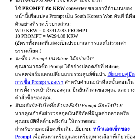
จะเปลี่ยน PROMPT เป็น KRW ได้อย่างไร?
ใช้
PROMPT ต่อ KRW converter
ของเราที่ด้านบนของ
หน้านี้เพื่อแปลง Prompt เป็น South Korean Won ทันที นี่คือ
ตัวอย่างที่รวดเร็วบางส่วน:
Exclusive for BitMart Users
₩10 KRW = 0.33912283 PROMPT
10 PROMPT = ₩294.88 KRW
Register & Trade to Win 500,000 USDT
(อัตราทั้งหมดที่แสดงเป็นประมาณการและไม่รวมค่า
ธรรมเนียม.)
จะซื้อ 1 Prompt บน Bitrue ได้อย่างไร?
Precious Metals Trading Carnival
คุณสามารถซื้อ Prompt ได้อย่างปลอดภัยที่
Bitrue
,
แพลตฟอร์มแลกเปลี่ยนแบบรวมศูนย์ชั้นนำ.
เยี่ยมชมคู่มือ
Trade Gold & Silver · 33,333 USDT Bonus
การซื้อ Prompt ของเรา
สำหรับคำแนะนำทีละขั้นตอนใน
การตั้งกระเป๋าเงินของคุณ, ยืนยันตัวตนของคุณ, และวาง
คำสั่งซื้อของคุณ.
USDT New User Exclusive 10% APR
สินทรัพย์คริปโตที่คล้ายคลึงกับ Prompt มีอะไรบ้าง?
USDT Flexible Staking | Daily Rewards
หากคุณกำลังสำรวจสกุลเงินดิจิทัลที่มีมูลค่าตลาดหรือ
คุณสมบัติที่คล้ายคลึงกัน ให้ตรวจสอบ:
สำหรับรายละเอียดเพิ่มเติม, เยี่ยมชม
หน้าแอสเซ็ทของ
Prompt
เพื่อค้นหาเหรียญและเหรียญทางเลือกที่เกี่ยวข้อง
BTC New User Exclusive: 6.5% APR