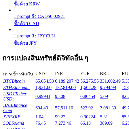
ซื้อด้วย KRW
Launchpool
1
prompt
ถึง
CAD
$
0.02921
ซื้อด้วย CAD
การเซ้งแบบยืดหยุ่นเพื่อรับโทเคนยอดนิยม
1
prompt
ถึง
JPY
¥
3.31
ซื้อด้วย JPY
การแปลงสินทรัพย์ดิจิทัลอื่น ๆ
USD
INR
EUR
BRL
RU
การเข้ารหัสลับ
BTC
Bitcoin
65,054.53
6,189,207.42
56,275.55
331,602.49
5,3
การล็อค BTR
ETH
Ethereum
1,921.60
182,819.00
1,662.28
9,794.99
158
USDT
Tether
0.99941
95.08
0.86454
5.09
82.
การลงทุนพิเศษสำหรับผู้ถือ BTR
USDt
BNB
Binance
604.49
57,511.10
522.92
3,081.30
49,
Coin
XRP
XRP
1.04
99.22
0.90224
5.31
85.
SOL
Solana
76.45
7,273.46
66.13
389.69
6,2