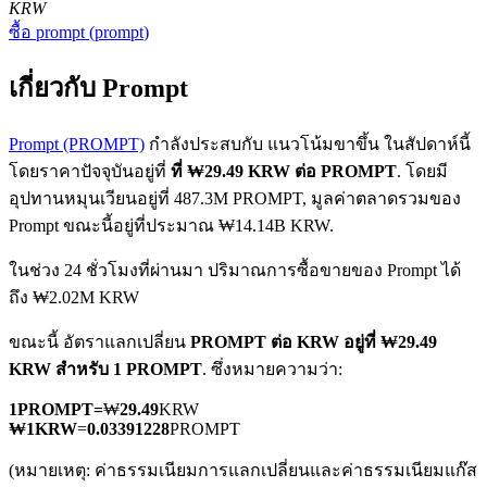
KRW
ซื้อ
prompt
(
prompt
)
เกี่ยวกับ Prompt
Prompt (PROMPT)
กำลังประสบกับ แนวโน้มขาขึ้น ในสัปดาห์นี้
โดยราคาปัจจุบันอยู่ที่
ที่ ₩29.49 KRW ต่อ PROMPT
. โดยมี
ฟิวเจอร์ส COIN-M
อุปทานหมุนเวียนอยู่ที่ 487.3M PROMPT, มูลค่าตลาดรวมของ
ฟิวเจอร์สสกุลเงินดิจิทัล
Prompt ขณะนี้อยู่ที่ประมาณ ₩14.14B KRW.
ในช่วง 24 ชั่วโมงที่ผ่านมา ปริมาณการซื้อขายของ Prompt ได้
ถึง ₩2.02M KRW
TradFi
ขณะนี้ อัตราแลกเปลี่ยน
PROMPT ต่อ KRW
อยู่ที่ ₩29.49
อนุพันธ์ของหุ้น ฟอเร็กซ์ โลหะมีค่า และสินค้าโภคภัณฑ์
KRW สำหรับ 1 PROMPT
. ซึ่งหมายความว่า:
1
PROMPT
=
₩
29.49
KRW
₩
1
KRW
=
0.03391228
PROMPT
(หมายเหตุ: ค่าธรรมเนียมการแลกเปลี่ยนและค่าธรรมเนียมแก๊ส