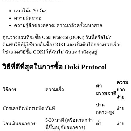
แนวโน้ม 30 วัน
:
ความผันผวน
:
ฟิวเจอร์ส USDC
ความรู้สึกของตลาด
:
ความกลัวครั้งมหาศาล
ฟิวเจอร์สที่ใช้ USDC เป็นหลักประกัน
คุณวางแผนที่จะซื้อ Ooki Protocol (OOKI) วันนี้หรือไม่?
ค้นพบวิธีที่ผู้ใช้รายอื่นซื้อ OOKI และเริ่มต้นได้อย่างรวดเร็ว:
ใช่ แสดงวิธีซื้อ OOKI ให้ฉัน
ไม่ ฉันแค่กำลังดูอยู่
วิธีที่ดีที่สุดในการซื้อ Ooki Protocol
ความ
ค่า
วิธีการ
ความเร็ว
ยาก
ธรรมชาติ
ง่าย
คัดลอกการซื้อขาย
ปาน
บัตรเครดิต/บัตรเดบิต
ทันที
ง่าย
เข้าร่วมกับเทรดเดอร์ชั้นนำ
กลาง–สูง
5-30 นาที (หรือนานกว่า
โอนเงินธนาคาร
ต่ำ
ง่าย
นี้ขึ้นอยู่กับธนาคาร)