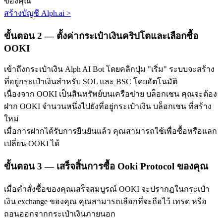
ของคุณ
สร้างบัญชี Alph.ai
>
ขั้นตอน
2 —
ตั้งค่ากระเป๋าเงินคริปโตและเลือกซื้อ
OOKI
เข้าถึงกระเป๋าเงิน Alph AI Bot โดยคลิกปุ่ม "เริ่ม" ระบบจะสร้าง
ที่อยู่กระเป๋าเงินสำหรับ SOL และ BSC โดยอัตโนมัติ
พันธมิตร Bitrue
เนื่องจาก OOKI เป็นสินทรัพย์บนเครือข่าย บล็อกเชน คุณจะต้อง
มากถึง 65% คอมมิชชั่น!
ฝาก OOKI จำนวนหนึ่งไปยังที่อยู่กระเป๋าเงิน บล็อกเชน ที่สร้าง
ใหม่
เมื่อการฝากได้รับการยืนยันแล้ว คุณสามารถใช้เพื่อซื้อหรือแลก
เปลี่ยน OOKI ได้
ขั้นตอน
3 —
เสร็จสิ้นการซื้อ Ooki Protocol ของคุณ
เมื่อคำสั่งซื้อของคุณเสร็จสมบูรณ์ OOKI จะปรากฏในกระเป๋า
เงิน exchange ของคุณ คุณสามารถเลือกที่จะถือไว้ เทรด หรือ
การแนะนำ
ถอนออกจากกระเป๋าเงินภายนอก