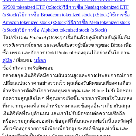
SP500 tokenized ETF (xStock)
วิธีการซื้อ Nasdaq tokenized ETF
(xStock)
วิธีการซื้อ Broadcom tokenized stock (xStock)
วิธีการซื้อ
Amazon tokenized stock (xStock)
วิธีการซื้อ Meta tokenized stock
(xStock)
วิธีการซื้อ Alphabet tokenized stock (xStock)
ใหม่กับ Ooki Protocol (OOKI)?
เริ่มต้นด้วย
คู่มือสำหรับผู้เริ่มต้น
การวิเคราะห์ตลาด และเคล็ดลับจากผู้เชี่ยวชาญ
ของ Bitrue เพื่อ
ซื้อ เทรด และจัดการ Ooki Protocol ของคุณได้อย่างมั่นใจ อ่าน
คู่มือ
/ เยี่ยมชม
บล็อก
ข้อจำกัดความรับผิดชอบ
ตลาดสกุลเงินดิจิทัลมีความผันผวนสูงและอาจประสบการณ์การ
เปลี่ยนแปลงราคาอย่างรวดเร็ว คุณต้องรับผิดชอบเพียงคนเดียว
สำหรับการตัดสินใจการลงทุนของคุณ และ Bitrue ไม่รับผิดชอบ
ต่อความสูญเสียใด ๆ ที่คุณอาจเกิดขึ้น พวกเราพึงพอใจในแหล่ง
ที่มาจากบุคคลที่สามสำหรับราคาและข้อมูลอื่น ๆ เกี่ยวกับสกุล
เงินดิจิทัลที่ระบุด้านบน และเราไม่รับผิดชอบต่อความเชื่อถือ
หรือความถูกต้องของมัน ข้อมูลที่ให้บนแพลตฟอร์มนี้และวัสดุที่
เกี่ยวข้องทุกรายการมีเพียงเพื่อวัตถุประสงค์ข้อมูลเท่านั้น และ