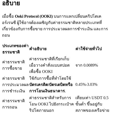
อธิบาย
เมื่อซื้อ
Ooki Protocol (OOKI)
บนการแลกเปลี่ยนคริปโตเค
อร์เรนซี ผู้ใช้อาจต้องเผชิญกับค่าธรรมชาติหลายประเภทที่
เงินกู้
เกี่ยวข้องกับการซื้อขาย การประมวลผลการชำระเงิน และการ
ถอน
บริการยืมเงินที่ได้รับการสนับสนุนจาก Crypto
ประเภทของค่า
คำอธิบาย
ค่าใช้จ่ายทั่วไป
ธรรมชาติ
ค่าธรรมชาติที่เรียกเก็บ
ค่าธรรมชาติ
เมื่อวางคำสั่งแบบสปอต
จาก 0.0089%
การซื้อขาย
เพื่อซื้อ OOKI
ค่าธรรมชาติ
ใช้กับการซื้อที่ทำโดยใช้
0.45%-3.03%
การประมวลผล
บัตรเครดิต/บัตรเดบิตหรือ
ลงทุนอัตโนมัติ
การชำระเงิน
การโอนเงินธนาคาร
.
ค่าธรรมชาติสำหรับการ
เทียบเท่า USDT 0.5
คว้าผลกำไรระยะยาวและผลประโยชน์ที่ยืดหยุ่น
ค่าธรรมชาติ
โอน OOKI ไปยังกระเป๋าค
ขั้นต่ำ ขึ้นอยู่กับ
การถอน
ริปโตภายนอก
สภาพของเครือข่าย