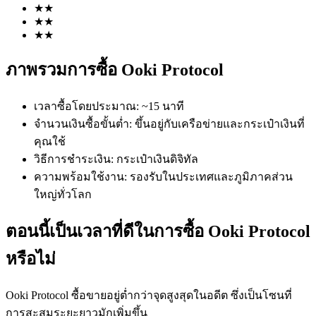
★
★
★
★
★
★
ภาพรวมการซื้อ Ooki Protocol
เวลาซื้อโดยประมาณ
:
~15 นาที
ฟิวเจอร์ส COIN-M
จำนวนเงินซื้อขั้นต่ำ
:
ขึ้นอยู่กับเครือข่ายและกระเป๋าเงินที่
คุณใช้
ฟิวเจอร์สสกุลเงินดิจิทัล
วิธีการชำระเงิน
:
กระเป๋าเงินดิจิทัล
ความพร้อมใช้งาน
:
รองรับในประเทศและภูมิภาคส่วน
ใหญ่ทั่วโลก
TradFi
อนุพันธ์ของหุ้น ฟอเร็กซ์ โลหะมีค่า และสินค้าโภคภัณฑ์
ตอนนี้เป็นเวลาที่ดีในการซื้อ Ooki Protocol
หรือไม่
Ooki Protocol ซื้อขายอยู่ต่ำกว่าจุดสูงสุดในอดีต ซึ่งเป็นโซนที่
การสะสมระยะยาวมักเพิ่มขึ้น