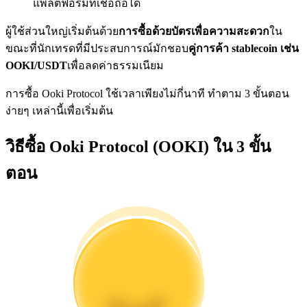
แพลตฟอร์มที่เชื่อถือได้
การวิเคราะห์ข้อมูลขนาดใหญ่ รวมถึงข้อมูลการค้า ฯลฯ
ผู้ใช้ส่วนใหญ่เริ่มต้นด้วย
การซื้อด้วยบัตรเพื่อความสะดวก
ใน
ขณะที่นักเทรดที่มีประสบการณ์มักชอบ
คู่การค้า stablecoin เช่น
OOKI/USDT
เพื่อลดค่าธรรมเนียม
การซื้อ Ooki Protocol ใช้เวลาเพียงไม่กี่นาที ทำตาม 3 ขั้นตอน
ง่ายๆ เหล่านี้เพื่อเริ่มต้น
วิธีซื้อ Ooki Protocol (OOKI) ใน 3 ขั้น
แนะนำ
ตอน
คู่มือเริ่มต้นฟิวเจอร์ส