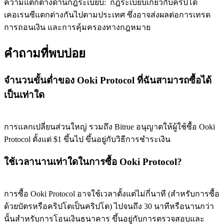
ความแตกต่างด้านกฎระเบียบ
:
กฎระเบียบเกี่ยวกับคริปโต
เคอเรนซีแตกต่างกันไปตามประเทศ ซึ่งอาจส่งผลต่อการเทรด
การถอนเงิน และการคุ้มครองทางกฎหมาย
Precious Metals Trading Carnival
คำถามที่พบบ่อย
Trade Gold & Silver · 33,333 USDT Bonus
จำนวนขั้นต่ำของ Ooki Protocol ที่ฉันสามารถซื้อได้
เป็นเท่าใด
USDT New User Exclusive 10% APR
USDT Flexible Staking | Daily Rewards
การแลกเปลี่ยนส่วนใหญ่ รวมถึง Bitrue อนุญาตให้ผู้ใช้ซื้อ Ooki
Protocol ตั้งแต่ $1 ขึ้นไป ขึ้นอยู่กับวิธีการชำระเงิน
ใช้เวลานานเท่าใดในการซื้อ Ooki Protocol?
New Listing Futures Fest
Trade New Futures, Win 200,000 USDT
การซื้อ Ooki Protocol อาจใช้เวลาตั้งแต่ไม่กี่นาที (สำหรับการซื้อ
ด้วยบัตรหรือคริปโตเป็นคริปโต) ไปจนถึง 30 นาทีหรือนานกว่า
นั้นสำหรับการโอนเงินธนาคาร ขึ้นอยู่กับการตรวจสอบและ
Crypto World Cup 2026: Grand Finale