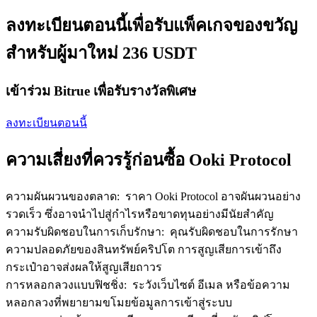
เชิญเพื่อนเพื่อรับรางวัลเงินสด
ลงทะเบียนตอนนี้เพื่อรับแพ็คเกจของขวัญ
Deposit CASHCAT & Win
สำหรับผู้มาใหม่ 236 USDT
เข้าร่วม Bitrue เพื่อรับรางวัลพิเศษ
ลงทะเบียนตอนนี้
ความเสี่ยงที่ควรรู้ก่อนซื้อ Ooki Protocol
ความผันผวนของตลาด
:
ราคา Ooki Protocol อาจผันผวนอย่าง
Deposit CASHCAT & Win
รวดเร็ว ซึ่งอาจนำไปสู่กำไรหรือขาดทุนอย่างมีนัยสำคัญ
Share 500000 CASHCAT prize pool
ความรับผิดชอบในการเก็บรักษา
:
คุณรับผิดชอบในการรักษา
ความปลอดภัยของสินทรัพย์คริปโต การสูญเสียการเข้าถึง
กระเป๋าอาจส่งผลให้สูญเสียถาวร
การหลอกลวงแบบฟิชชิ่ง
:
ระวังเว็บไซต์ อีเมล หรือข้อความ
Exclusive for BitMart Users
หลอกลวงที่พยายามขโมยข้อมูลการเข้าสู่ระบบ
Register & Trade to Win 500,000 USDT