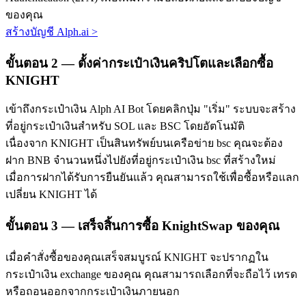
ของคุณ
สร้างบัญชี Alph.ai
>
ขั้นตอน
2 —
ตั้งค่ากระเป๋าเงินคริปโตและเลือกซื้อ
KNIGHT
เข้าถึงกระเป๋าเงิน Alph AI Bot โดยคลิกปุ่ม "เริ่ม" ระบบจะสร้าง
พันธมิตร Bitrue
ที่อยู่กระเป๋าเงินสำหรับ SOL และ BSC โดยอัตโนมัติ
เนื่องจาก KNIGHT เป็นสินทรัพย์บนเครือข่าย bsc คุณจะต้อง
มากถึง 65% คอมมิชชั่น!
ฝาก BNB จำนวนหนึ่งไปยังที่อยู่กระเป๋าเงิน bsc ที่สร้างใหม่
เมื่อการฝากได้รับการยืนยันแล้ว คุณสามารถใช้เพื่อซื้อหรือแลก
เปลี่ยน KNIGHT ได้
ขั้นตอน
3 —
เสร็จสิ้นการซื้อ KnightSwap ของคุณ
เมื่อคำสั่งซื้อของคุณเสร็จสมบูรณ์ KNIGHT จะปรากฏใน
กระเป๋าเงิน exchange ของคุณ คุณสามารถเลือกที่จะถือไว้ เทรด
การแนะนำ
หรือถอนออกจากกระเป๋าเงินภายนอก