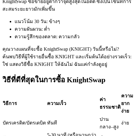
KnightSwap ซื้อขายอยู่ต่ำกว่าจุดสูงสุดในอดีต ซึ่งเป็นโซนที่การ
สะสมระยะยาวมักเพิ่มขึ้น
แนวโน้ม 30 วัน
:
ข้างๆ
ฟิวเจอร์ส USDC
ความผันผวน
:
ต่ำ
ความรู้สึกของตลาด
:
ความกลัว
ฟิวเจอร์สที่ใช้ USDC เป็นหลักประกัน
คุณวางแผนที่จะซื้อ KnightSwap (KNIGHT) วันนี้หรือไม่?
ค้นพบวิธีที่ผู้ใช้รายอื่นซื้อ KNIGHT และเริ่มต้นได้อย่างรวดเร็ว:
ใช่ แสดงวิธีซื้อ KNIGHT ให้ฉัน
ไม่ ฉันแค่กำลังดูอยู่
วิธีที่ดีที่สุดในการซื้อ KnightSwap
ความ
ค่า
คัดลอกการซื้อขาย
วิธีการ
ความเร็ว
ยาก
ธรรมชาติ
ง่าย
เข้าร่วมกับเทรดเดอร์ชั้นนำ
ปาน
บัตรเครดิต/บัตรเดบิต
ทันที
ง่าย
กลาง–สูง
5-30 นาที (หรือนานกว่า