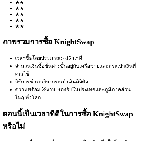
★
★
★
★
★
★
★
★
★
★
ภาพรวมการซื้อ KnightSwap
ฟิวเจอร์ส COIN-M
เวลาซื้อโดยประมาณ
:
~15 นาที
ฟิวเจอร์สสกุลเงินดิจิทัล
จำนวนเงินซื้อขั้นต่ำ
:
ขึ้นอยู่กับเครือข่ายและกระเป๋าเงินที่
คุณใช้
วิธีการชำระเงิน
:
กระเป๋าเงินดิจิทัล
TradFi
ความพร้อมใช้งาน
:
รองรับในประเทศและภูมิภาคส่วน
ใหญ่ทั่วโลก
อนุพันธ์ของหุ้น ฟอเร็กซ์ โลหะมีค่า และสินค้าโภคภัณฑ์
ตอนนี้เป็นเวลาที่ดีในการซื้อ KnightSwap
หรือไม่