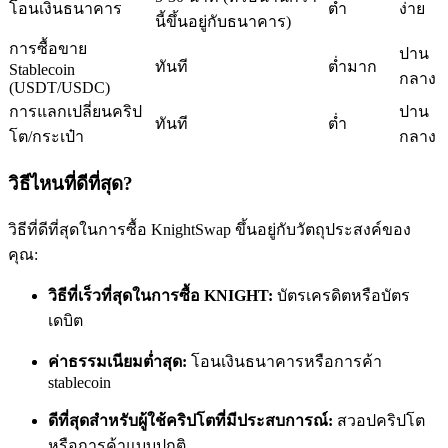
โอนเงินธนาคาร
ต่ำ
ง่าย
นี้ขึ้นอยู่กับธนาคาร)
การซื้อขาย
ปาน
ทันที
ต่ำมาก
Stablecoin
กลาง
(USDT/USDC)
การแลกเปลี่ยนคริป
ปาน
ทันที
ต่ำ
โต/กระเป๋า
กลาง
เป็นเทรดเดอร์คัดลอก
เพลิดเพลินกับการแบ่งปันผลกำไรและค่าคอมมิชชั่นการคัด
วิธีไหนที่ดีที่สุด?
ลอกการซื้อขาย
วิธีที่ดีที่สุดในการซื้อ KnightSwap ขึ้นอยู่กับวัตถุประสงค์ของ
คุณ:
วิธีที่เร็วที่สุดในการซื้อ KNIGHT:
บัตรเครดิตหรือบัตร
เดบิต
ค่าธรรมเนียมต่ำสุด:
โอนเงินธนาคารหรือการค้า
stablecoin
ข้อมูล
ดีที่สุดสำหรับผู้ใช้คริปโตที่มีประสบการณ์:
สวอปคริปโต
หรือการค้าแบบปกติ