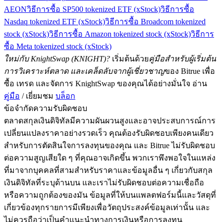
AEON
วิธีการซื้อ SP500 tokenized ETF (xStock)
วิธีการซื้อ
Nasdaq tokenized ETF (xStock)
วิธีการซื้อ Broadcom tokenized
stock (xStock)
วิธีการซื้อ Amazon tokenized stock (xStock)
วิธีการ
ซื้อ Meta tokenized stock (xStock)
ใหม่กับ KnightSwap (KNIGHT)?
เริ่มต้นด้วย
คู่มือสำหรับผู้เริ่มต้น
การวิเคราะห์ตลาด และเคล็ดลับจากผู้เชี่ยวชาญ
ของ Bitrue เพื่อ
ซื้อ เทรด และจัดการ KnightSwap ของคุณได้อย่างมั่นใจ อ่าน
คู่มือ
/ เยี่ยมชม
บล็อก
ข้อจำกัดความรับผิดชอบ
ตลาดสกุลเงินดิจิทัลมีความผันผวนสูงและอาจประสบการณ์การ
เปลี่ยนแปลงราคาอย่างรวดเร็ว คุณต้องรับผิดชอบเพียงคนเดียว
สำหรับการตัดสินใจการลงทุนของคุณ และ Bitrue ไม่รับผิดชอบ
ต่อความสูญเสียใด ๆ ที่คุณอาจเกิดขึ้น พวกเราพึงพอใจในแหล่ง
ที่มาจากบุคคลที่สามสำหรับราคาและข้อมูลอื่น ๆ เกี่ยวกับสกุล
เงินดิจิทัลที่ระบุด้านบน และเราไม่รับผิดชอบต่อความเชื่อถือ
หรือความถูกต้องของมัน ข้อมูลที่ให้บนแพลตฟอร์มนี้และวัสดุที่
เกี่ยวข้องทุกรายการมีเพียงเพื่อวัตถุประสงค์ข้อมูลเท่านั้น และ
ไม่ควรถือว่าเป็นคำแนะนำทางการเงินหรือการลงทุน