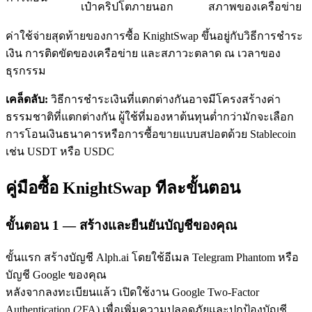
เป๋าคริปโตภายนอก
สภาพของเครือข่าย
ค่าใช้จ่ายสุดท้ายของการซื้อ KnightSwap ขึ้นอยู่กับวิธีการชำระ
เงิน การติดขัดของเครือข่าย และสภาวะตลาด ณ เวลาของ
ธุรกรรม
เคล็ดลับ:
วิธีการชำระเงินที่แตกต่างกันอาจมีโครงสร้างค่า
เรียนรู้ Staking
ธรรมชาติที่แตกต่างกัน ผู้ใช้ที่มองหาต้นทุนต่ำกว่ามักจะเลือก
การโอนเงินธนาคารหรือการซื้อขายแบบสปอตด้วย Stablecoin
เรียนรู้เกี่ยวกับการสร้างรายได้แบบพาสซีฟ
เช่น USDT หรือ USDC
Bitrue
AI
คู่มือซื้อ KnightSwap ทีละขั้นตอน
ขั้นตอน
1 —
สร้างและยืนยันบัญชีของคุณ
ขั้นแรก สร้างบัญชี Alph.ai โดยใช้อีเมล Telegram Phantom หรือ
บัญชี Google ของคุณ
พันธมิตร Bitrue
หลังจากลงทะเบียนแล้ว เปิดใช้งาน Google Two-Factor
Authentication (2FA) เพื่อเพิ่มความปลอดภัยและปกป้องบัญชี