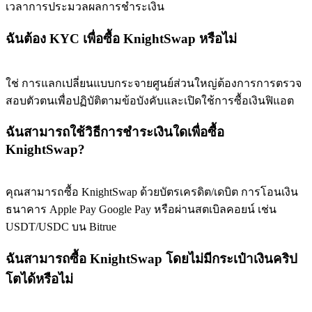
เวลาการประมวลผลการชำระเงิน
BTC Flexible Staking | Daily Rewards
ฉันต้อง KYC เพื่อซื้อ KnightSwap หรือไม่
ใช่ การแลกเปลี่ยนแบบกระจายศูนย์ส่วนใหญ่ต้องการการตรวจ
สอบตัวตนเพื่อปฏิบัติตามข้อบังคับและเปิดใช้การซื้อเงินฟิแอต
ฉันสามารถใช้วิธีการชำระเงินใดเพื่อซื้อ
KnightSwap?
กิจกรรมเพิ่มเติม
คุณสามารถซื้อ KnightSwap ด้วยบัตรเครดิต/เดบิต การโอนเงิน
รับรางวัลและสิทธิพิเศษสุดพิเศษ
ธนาคาร Apple Pay Google Pay หรือผ่านสตเบิลคอยน์ เช่น
ศูนย์รางวัล
USDT/USDC บน Bitrue
เข้าสู่ระบบ
ลงชื่อ
ฉันสามารถซื้อ KnightSwap โดยไม่มีกระเป๋าเงินคริป
โตได้หรือไม่