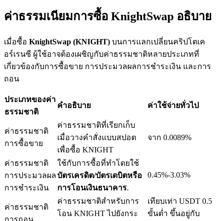
ค่าธรรมเนียมการซื้อ KnightSwap อธิบาย
เมื่อซื้อ
KnightSwap (KNIGHT)
บนการแลกเปลี่ยนคริปโตเค
เงินกู้
อร์เรนซี ผู้ใช้อาจต้องเผชิญกับค่าธรรมชาติหลายประเภทที่
เกี่ยวข้องกับการซื้อขาย การประมวลผลการชำระเงิน และการ
บริการยืมเงินที่ได้รับการสนับสนุนจาก Crypto
ถอน
ประเภทของค่า
คำอธิบาย
ค่าใช้จ่ายทั่วไป
ธรรมชาติ
ค่าธรรมชาติที่เรียกเก็บ
ค่าธรรมชาติ
เมื่อวางคำสั่งแบบสปอต
จาก 0.0089%
การซื้อขาย
เพื่อซื้อ KNIGHT
ค่าธรรมชาติ
ใช้กับการซื้อที่ทำโดยใช้
0.45%-3.03%
การประมวลผล
บัตรเครดิต/บัตรเดบิตหรือ
ลงทุนอัตโนมัติ
การชำระเงิน
การโอนเงินธนาคาร
.
คว้าผลกำไรระยะยาวและผลประโยชน์ที่ยืดหยุ่น
ค่าธรรมชาติสำหรับการ
เทียบเท่า USDT 0.5
ค่าธรรมชาติ
โอน KNIGHT ไปยังกระ
ขั้นต่ำ ขึ้นอยู่กับ
การถอน