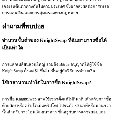
เคอเรนซีแตกต่างกันไปตามประเทศ ซึ่งอาจส่งผลต่อการเทรด
การถอนเงิน และการคุ้มครองทางกฎหมาย
Exclusive for BitMart Users
คำถามที่พบบ่อย
Register & Trade to Win 500,000 USDT
จำนวนขั้นต่ำของ KnightSwap ที่ฉันสามารถซื้อได้
เป็นเท่าใด
Precious Metals Trading Carnival
Trade Gold & Silver · 33,333 USDT Bonus
การแลกเปลี่ยนส่วนใหญ่ รวมถึง Bitrue อนุญาตให้ผู้ใช้ซื้อ
KnightSwap ตั้งแต่ $1 ขึ้นไป ขึ้นอยู่กับวิธีการชำระเงิน
ใช้เวลานานเท่าใดในการซื้อ KnightSwap?
USDT New User Exclusive 10% APR
USDT Flexible Staking | Daily Rewards
การซื้อ KnightSwap อาจใช้เวลาตั้งแต่ไม่กี่นาที (สำหรับการซื้อ
ด้วยบัตรหรือคริปโตเป็นคริปโต) ไปจนถึง 30 นาทีหรือนานกว่า
นั้นสำหรับการโอนเงินธนาคาร ขึ้นอยู่กับการตรวจสอบและ
BTC New User Exclusive: 6.5% APR