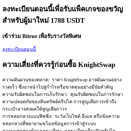
เชิญเพื่อนเพื่อรับรางวัลเงินสด
ลงทะเบียนตอนนี้เพื่อรับแพ็คเกจของขวัญ
BTC Welcome Rewards
สำหรับผู้มาใหม่ 1788 USDT
เข้าร่วม Bitrue เพื่อรับรางวัลพิเศษ
ลงทะเบียนตอนนี้
ความเสี่ยงที่ควรรู้ก่อนซื้อ KnightSwap
ความผันผวนของตลาด
:
ราคา KnightSwap อาจผันผวนอย่าง
BTC Welcome Rewards
รวดเร็ว ซึ่งอาจนำไปสู่กำไรหรือขาดทุนอย่างมีนัยสำคัญ
ความรับผิดชอบในการเก็บรักษา
:
คุณรับผิดชอบในการรักษา
Deposit & Trade BTC to Share 25000 USDT prize pool!
ความปลอดภัยของสินทรัพย์คริปโต การสูญเสียการเข้าถึง
กระเป๋าอาจส่งผลให้สูญเสียถาวร
การหลอกลวงแบบฟิชชิ่ง
:
ระวังเว็บไซต์ อีเมล หรือข้อความ
Deposit CASHCAT & Win
หลอกลวงที่พยายามขโมยข้อมูลการเข้าสู่ระบบ
Share 500000 CASHCAT prize pool
ความแตกต่างด้านกฎระเบียบ
:
กฎระเบียบเกี่ยวกับคริปโต