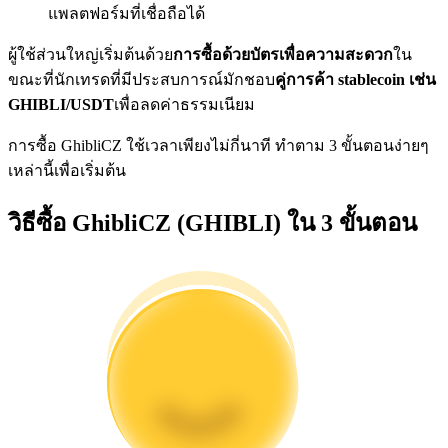
การวิเคราะห์ข้อมูลขนาดใหญ่ รวมถึงข้อมูลการค้า ฯลฯ
แพลตฟอร์มที่เชื่อถือได้
ผู้ใช้ส่วนใหญ่เริ่มต้นด้วย
การซื้อด้วยบัตรเพื่อความสะดวก
ใน
ขณะที่นักเทรดที่มีประสบการณ์มักชอบ
คู่การค้า stablecoin เช่น
GHIBLI/USDT
เพื่อลดค่าธรรมเนียม
การซื้อ GhibliCZ ใช้เวลาเพียงไม่กี่นาที ทำตาม 3 ขั้นตอนง่ายๆ
เหล่านี้เพื่อเริ่มต้น
วิธีซื้อ GhibliCZ (GHIBLI) ใน 3 ขั้นตอน
แนะนำ
คู่มือเริ่มต้นฟิวเจอร์ส