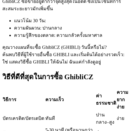
GhibliCZ ซื้อขายอยู่ต่ำกว่าจุดสูงสุดในอดีต ซึ่งเป็นโซนที่การ
สะสมระยะยาวมักเพิ่มขึ้น
แนวโน้ม 30 วัน
:
ฟิวเจอร์ส USDC
ความผันผวน
:
ปานกลาง
ความรู้สึกของตลาด
:
ความกลัวครั้งมหาศาล
ฟิวเจอร์สที่ใช้ USDC เป็นหลักประกัน
คุณวางแผนที่จะซื้อ GhibliCZ (GHIBLI) วันนี้หรือไม่?
ค้นพบวิธีที่ผู้ใช้รายอื่นซื้อ GHIBLI และเริ่มต้นได้อย่างรวดเร็ว:
ใช่ แสดงวิธีซื้อ GHIBLI ให้ฉัน
ไม่ ฉันแค่กำลังดูอยู่
วิธีที่ดีที่สุดในการซื้อ GhibliCZ
ความ
ค่า
คัดลอกการซื้อขาย
วิธีการ
ความเร็ว
ยาก
ธรรมชาติ
ง่าย
เข้าร่วมกับเทรดเดอร์ชั้นนำ
ปาน
บัตรเครดิต/บัตรเดบิต
ทันที
ง่าย
กลาง–สูง
5-30 นาที (หรือนานกว่า