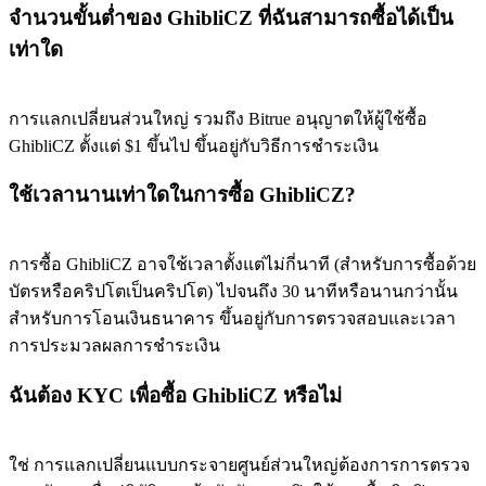
จำนวนขั้นต่ำของ GhibliCZ ที่ฉันสามารถซื้อได้เป็น
เท่าใด
Precious Metals Trading Carnival
การแลกเปลี่ยนส่วนใหญ่ รวมถึง Bitrue อนุญาตให้ผู้ใช้ซื้อ
Trade Gold & Silver · 33,333 USDT Bonus
GhibliCZ ตั้งแต่ $1 ขึ้นไป ขึ้นอยู่กับวิธีการชำระเงิน
ใช้เวลานานเท่าใดในการซื้อ GhibliCZ?
USDT New User Exclusive 10% APR
USDT Flexible Staking | Daily Rewards
การซื้อ GhibliCZ อาจใช้เวลาตั้งแต่ไม่กี่นาที (สำหรับการซื้อด้วย
บัตรหรือคริปโตเป็นคริปโต) ไปจนถึง 30 นาทีหรือนานกว่านั้น
สำหรับการโอนเงินธนาคาร ขึ้นอยู่กับการตรวจสอบและเวลา
การประมวลผลการชำระเงิน
New Listing Futures Fest
Trade New Futures, Win 200,000 USDT
ฉันต้อง KYC เพื่อซื้อ GhibliCZ หรือไม่
ใช่ การแลกเปลี่ยนแบบกระจายศูนย์ส่วนใหญ่ต้องการการตรวจ
Crypto World Cup 2026: Grand Finale