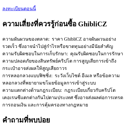
เชิญเพื่อนเพื่อรับรางวัลเงินสด
ลงทะเบียนตอนนี้
Deposit CASHCAT & Win
ความเสี่ยงที่ควรรู้ก่อนซื้อ GhibliCZ
ความผันผวนของตลาด
:
ราคา GhibliCZ อาจผันผวนอย่าง
รวดเร็ว ซึ่งอาจนำไปสู่กำไรหรือขาดทุนอย่างมีนัยสำคัญ
ความรับผิดชอบในการเก็บรักษา
:
คุณรับผิดชอบในการรักษา
ความปลอดภัยของสินทรัพย์คริปโต การสูญเสียการเข้าถึง
กระเป๋าอาจส่งผลให้สูญเสียถาวร
การหลอกลวงแบบฟิชชิ่ง
:
ระวังเว็บไซต์ อีเมล หรือข้อความ
หลอกลวงที่พยายามขโมยข้อมูลการเข้าสู่ระบบ
Deposit CASHCAT & Win
ความแตกต่างด้านกฎระเบียบ
:
กฎระเบียบเกี่ยวกับคริปโต
Share 500000 CASHCAT prize pool
เคอเรนซีแตกต่างกันไปตามประเทศ ซึ่งอาจส่งผลต่อการเทรด
การถอนเงิน และการคุ้มครองทางกฎหมาย
คำถามที่พบบ่อย
Exclusive for BitMart Users
Register & Trade to Win 500,000 USDT