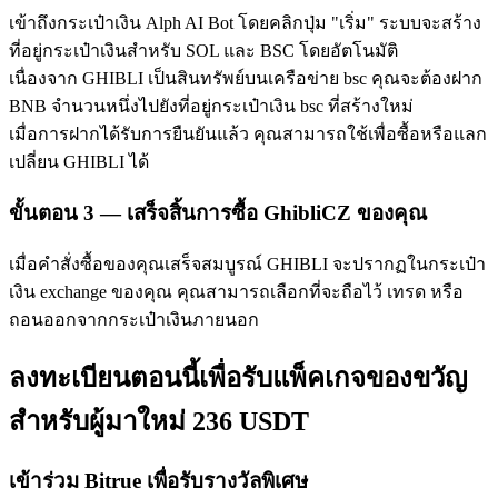
เข้าถึงกระเป๋าเงิน Alph AI Bot โดยคลิกปุ่ม "เริ่ม" ระบบจะสร้าง
ที่อยู่กระเป๋าเงินสำหรับ SOL และ BSC โดยอัตโนมัติ
เนื่องจาก GHIBLI เป็นสินทรัพย์บนเครือข่าย bsc คุณจะต้องฝาก
BNB จำนวนหนึ่งไปยังที่อยู่กระเป๋าเงิน bsc ที่สร้างใหม่
เมื่อการฝากได้รับการยืนยันแล้ว คุณสามารถใช้เพื่อซื้อหรือแลก
เปลี่ยน GHIBLI ได้
พันธมิตร Bitrue
ขั้นตอน
3 —
เสร็จสิ้นการซื้อ GhibliCZ ของคุณ
มากถึง 65% คอมมิชชั่น!
เมื่อคำสั่งซื้อของคุณเสร็จสมบูรณ์ GHIBLI จะปรากฏในกระเป๋า
เงิน exchange ของคุณ คุณสามารถเลือกที่จะถือไว้ เทรด หรือ
ถอนออกจากกระเป๋าเงินภายนอก
ลงทะเบียนตอนนี้เพื่อรับแพ็คเกจของขวัญ
สำหรับผู้มาใหม่ 236 USDT
การแนะนำ
เข้าร่วม Bitrue เพื่อรับรางวัลพิเศษ