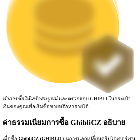
Launchpool
การเซ้งแบบยืดหยุ่นเพื่อรับโทเคนยอดนิยม
การล็อค BTR
ทำการซื้อให้เสร็จสมบูรณ์
และตรวจสอบ GHIBLI ในกระเป๋า
เงินของคุณเพื่อเริ่มซื้อขายหรือหารายได้
การลงทุนพิเศษสำหรับผู้ถือ BTR
ค่าธรรมเนียมการซื้อ GhibliCZ อธิบาย
เมื่อซื้อ
GhibliCZ (GHIBLI)
บนการแลกเปลี่ยนคริปโตเคอร์เรน