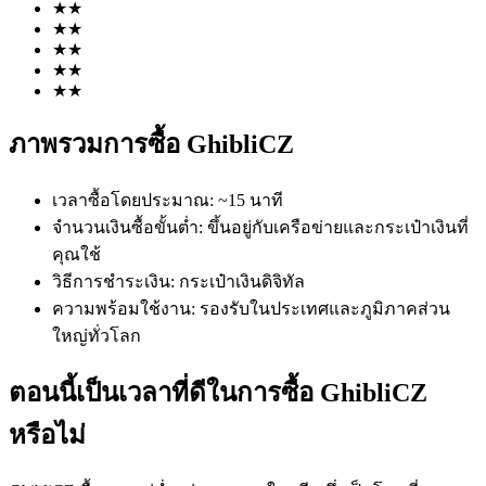
★
★
★
★
★
★
★
★
★
★
ภาพรวมการซื้อ GhibliCZ
ฟิวเจอร์ส COIN-M
เวลาซื้อโดยประมาณ
:
~15 นาที
ฟิวเจอร์สสกุลเงินดิจิทัล
จำนวนเงินซื้อขั้นต่ำ
:
ขึ้นอยู่กับเครือข่ายและกระเป๋าเงินที่
คุณใช้
วิธีการชำระเงิน
:
กระเป๋าเงินดิจิทัล
TradFi
ความพร้อมใช้งาน
:
รองรับในประเทศและภูมิภาคส่วน
ใหญ่ทั่วโลก
อนุพันธ์ของหุ้น ฟอเร็กซ์ โลหะมีค่า และสินค้าโภคภัณฑ์
ตอนนี้เป็นเวลาที่ดีในการซื้อ GhibliCZ
หรือไม่