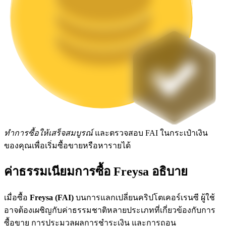
Launchpool
การเซ้งแบบยืดหยุ่นเพื่อรับโทเคนยอดนิยม
ทำการซื้อให้เสร็จสมบูรณ์
และตรวจสอบ FAI ในกระเป๋าเงิน
ของคุณเพื่อเริ่มซื้อขายหรือหารายได้
การล็อค BTR
ค่าธรรมเนียมการซื้อ Freysa อธิบาย
การลงทุนพิเศษสำหรับผู้ถือ BTR
เมื่อซื้อ
Freysa (FAI)
บนการแลกเปลี่ยนคริปโตเคอร์เรนซี ผู้ใช้
อาจต้องเผชิญกับค่าธรรมชาติหลายประเภทที่เกี่ยวข้องกับการ
ซื้อขาย การประมวลผลการชำระเงิน และการถอน