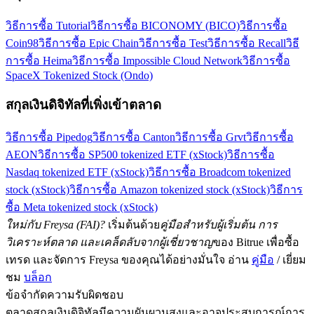
วิธีการซื้อ Tutorial
วิธีการซื้อ BICONOMY (BICO)
วิธีการซื้อ
Coin98
วิธีการซื้อ Epic Chain
วิธีการซื้อ Test
วิธีการซื้อ Recall
วิธี
การซื้อ Heima
วิธีการซื้อ Impossible Cloud Network
วิธีการซื้อ
SpaceX Tokenized Stock (Ondo)
สกุลเงินดิจิทัลที่เพิ่งเข้าตลาด
วิธีการซื้อ Pipedog
วิธีการซื้อ Canton
วิธีการซื้อ Grvt
วิธีการซื้อ
AEON
วิธีการซื้อ SP500 tokenized ETF (xStock)
วิธีการซื้อ
Nasdaq tokenized ETF (xStock)
วิธีการซื้อ Broadcom tokenized
stock (xStock)
วิธีการซื้อ Amazon tokenized stock (xStock)
วิธีการ
ซื้อ Meta tokenized stock (xStock)
ใหม่กับ Freysa (FAI)?
เริ่มต้นด้วย
คู่มือสำหรับผู้เริ่มต้น การ
วิเคราะห์ตลาด และเคล็ดลับจากผู้เชี่ยวชาญ
ของ Bitrue เพื่อซื้อ
เทรด และจัดการ Freysa ของคุณได้อย่างมั่นใจ อ่าน
คู่มือ
/ เยี่ยม
ชม
บล็อก
ข้อจำกัดความรับผิดชอบ
ตลาดสกุลเงินดิจิทัลมีความผันผวนสูงและอาจประสบการณ์การ