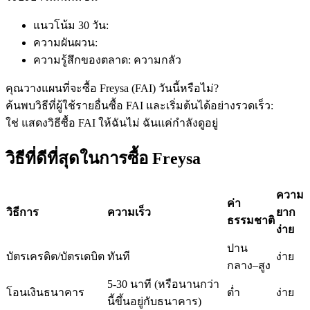
แนวโน้ม 30 วัน
:
ความผันผวน
:
ฟิวเจอร์ส USDC
ความรู้สึกของตลาด
:
ความกลัว
ฟิวเจอร์สที่ใช้ USDC เป็นหลักประกัน
คุณวางแผนที่จะซื้อ Freysa (FAI) วันนี้หรือไม่?
ค้นพบวิธีที่ผู้ใช้รายอื่นซื้อ FAI และเริ่มต้นได้อย่างรวดเร็ว:
ใช่ แสดงวิธีซื้อ FAI ให้ฉัน
ไม่ ฉันแค่กำลังดูอยู่
วิธีที่ดีที่สุดในการซื้อ Freysa
ความ
ค่า
วิธีการ
ความเร็ว
ยาก
ธรรมชาติ
ง่าย
คัดลอกการซื้อขาย
ปาน
บัตรเครดิต/บัตรเดบิต
ทันที
ง่าย
เข้าร่วมกับเทรดเดอร์ชั้นนำ
กลาง–สูง
5-30 นาที (หรือนานกว่า
โอนเงินธนาคาร
ต่ำ
ง่าย
นี้ขึ้นอยู่กับธนาคาร)