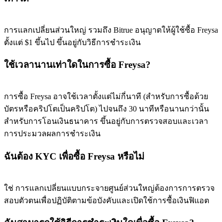
การแลกเปลี่ยนส่วนใหญ่ รวมถึง Bitrue อนุญาตให้ผู้ใช้ซื้อ Freysa
ตั้งแต่ $1 ขึ้นไป ขึ้นอยู่กับวิธีการชำระเงิน
Exclusive for BitMart Users
Register & Trade to Win 500,000 USDT
ใช้เวลานานเท่าใดในการซื้อ Freysa?
การซื้อ Freysa อาจใช้เวลาตั้งแต่ไม่กี่นาที (สำหรับการซื้อด้วย
Precious Metals Trading Carnival
บัตรหรือคริปโตเป็นคริปโต) ไปจนถึง 30 นาทีหรือนานกว่านั้น
Trade Gold & Silver · 33,333 USDT Bonus
สำหรับการโอนเงินธนาคาร ขึ้นอยู่กับการตรวจสอบและเวลา
การประมวลผลการชำระเงิน
ฉันต้อง KYC เพื่อซื้อ Freysa หรือไม่
USDT New User Exclusive 10% APR
USDT Flexible Staking | Daily Rewards
ใช่ การแลกเปลี่ยนแบบกระจายศูนย์ส่วนใหญ่ต้องการการตรวจ
สอบตัวตนเพื่อปฏิบัติตามข้อบังคับและเปิดใช้การซื้อเงินฟิแอต
BTC New User Exclusive: 6.5% APR