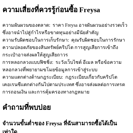
เชิญเพื่อนเพื่อรับรางวัลเงินสด
ความเสี่ยงที่ควรรู้ก่อนซื้อ Freysa
BTC Welcome Rewards
ความผันผวนของตลาด
:
ราคา Freysa อาจผันผวนอย่างรวดเร็ว
ซึ่งอาจนำไปสู่กำไรหรือขาดทุนอย่างมีนัยสำคัญ
ความรับผิดชอบในการเก็บรักษา
:
คุณรับผิดชอบในการรักษา
ความปลอดภัยของสินทรัพย์คริปโต การสูญเสียการเข้าถึง
กระเป๋าอาจส่งผลให้สูญเสียถาวร
การหลอกลวงแบบฟิชชิ่ง
:
ระวังเว็บไซต์ อีเมล หรือข้อความ
หลอกลวงที่พยายามขโมยข้อมูลการเข้าสู่ระบบ
ความแตกต่างด้านกฎระเบียบ
:
กฎระเบียบเกี่ยวกับคริปโต
เคอเรนซีแตกต่างกันไปตามประเทศ ซึ่งอาจส่งผลต่อการเทรด
BTC Welcome Rewards
การถอนเงิน และการคุ้มครองทางกฎหมาย
Deposit & Trade BTC to Share 25000 USDT prize pool!
คำถามที่พบบ่อย
จำนวนขั้นต่ำของ Freysa ที่ฉันสามารถซื้อได้เป็น
Deposit CASHCAT & Win
เท่าใด
Share 500000 CASHCAT prize pool