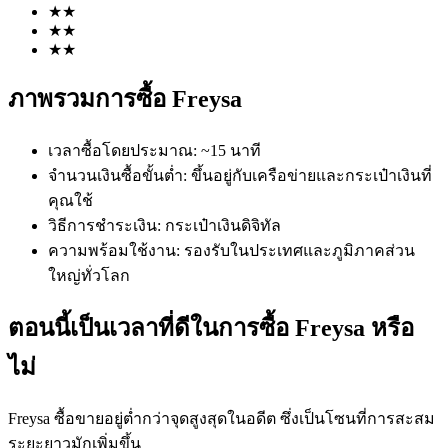
★
★
★
★
★
★
ภาพรวมการซื้อ Freysa
เวลาซื้อโดยประมาณ
:
~15 นาที
ฟิวเจอร์ส COIN-M
จำนวนเงินซื้อขั้นต่ำ
:
ขึ้นอยู่กับเครือข่ายและกระเป๋าเงินที่
คุณใช้
ฟิวเจอร์สสกุลเงินดิจิทัล
วิธีการชำระเงิน
:
กระเป๋าเงินดิจิทัล
ความพร้อมใช้งาน
:
รองรับในประเทศและภูมิภาคส่วน
ใหญ่ทั่วโลก
TradFi
อนุพันธ์ของหุ้น ฟอเร็กซ์ โลหะมีค่า และสินค้าโภคภัณฑ์
ตอนนี้เป็นเวลาที่ดีในการซื้อ Freysa หรือ
ไม่
Freysa ซื้อขายอยู่ต่ำกว่าจุดสูงสุดในอดีต ซึ่งเป็นโซนที่การสะสม
ระยะยาวมักเพิ่มขึ้น