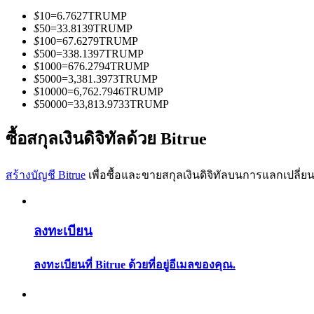
$
10
=
6.7627
TRUMP
$
50
=
33.8139
TRUMP
$
100
=
67.6279
TRUMP
$
500
=
338.1397
TRUMP
$
1000
=
676.2794
TRUMP
$
5000
=
3,381.3973
TRUMP
$
10000
=
6,762.7946
TRUMP
เป็นเทรดเดอร์คัดลอก
$
50000
=
33,813.9733
TRUMP
เพลิดเพลินกับการแบ่งปันผลกำไรและค่าคอมมิชชั่นการคั
ซื้อสกุลเงินดิจิทัลด้วย Bitrue
สร้างบัญชี Bitrue
เพื่อซื้อและขายสกุลเงินดิจิทัลบนการแลกเปลี่ยน
ลงทะเบียน
ลงทะเบียนที่ Bitrue ด้วยที่อยู่อีเมลของคุณ.
ข้อมูล
การวิเคราะห์ข้อมูลขนาดใหญ่ รวมถึงข้อมูลการค้า ฯลฯ