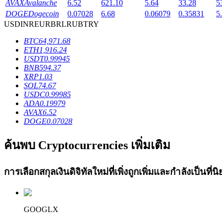
AVAX
Avalanche
6.52
621.10
5.64
33.28
5
Launchpool
DOGE
Dogecoin
0.07028
6.68
0.06079
0.35831
5
USD
INR
EUR
BRL
RUB
TRY
การเซ้งแบบยืดหยุ่นเพื่อรับโทเคนยอดนิยม
BTC
64,971.68
ETH
1,916.24
USDT
0.99945
BNB
594.37
XRP
1.03
SOL
74.67
USDC
0.99985
ADA
0.19979
AVAX
6.52
DOGE
0.07028
การล็อค BTR
ค้นพบ Cryptocurrencies เพิ่มเติม
การลงทุนพิเศษสำหรับผู้ถือ BTR
การเลือกสกุลเงินดิจิทัลใหม่ที่เพิ่งถูกเพิ่มและกำลังเป็นที
GOOGLX