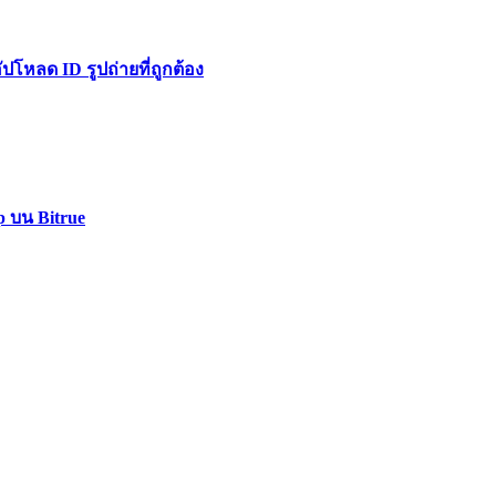
หลด ID รูปถ่ายที่ถูกต้อง
p บน Bitrue