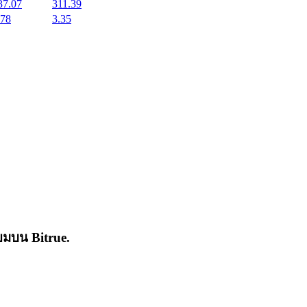
37.07
311.39
.78
3.35
่นิยมบน
Bitrue
.