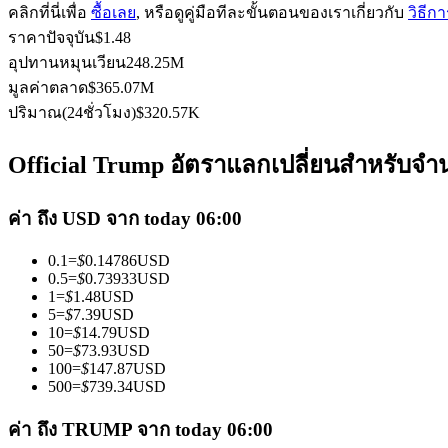
คลิกที่นี่เพื่อ
ซื้อเลย
, หรือดูคู่มือทีละขั้นตอนของเราเกี่ยวกับ
วิธีก
ราคาปัจจุบัน
$
1.48
อุปทานหมุนเวียน
248.25M
ฟิวเจอร์ส USDC
มูลค่าตลาด
$
365.07M
ปริมาณ(24ชั่วโมง)
$
320.57K
ฟิวเจอร์สที่ใช้ USDC เป็นหลักประกัน
Official Trump อัตราแลกเปลี่ยนสำหรับจำน
ค่า ถึง USD จาก today 06:00
0.1
=
$
0.14786
USD
0.5
=
$
0.73933
USD
1
=
$
1.48
USD
5
=
$
7.39
USD
10
=
$
14.79
USD
คัดลอกการซื้อขาย
50
=
$
73.93
USD
100
=
$
147.87
USD
เข้าร่วมกับเทรดเดอร์ชั้นนำ
500
=
$
739.34
USD
ค่า ถึง TRUMP จาก today 06:00