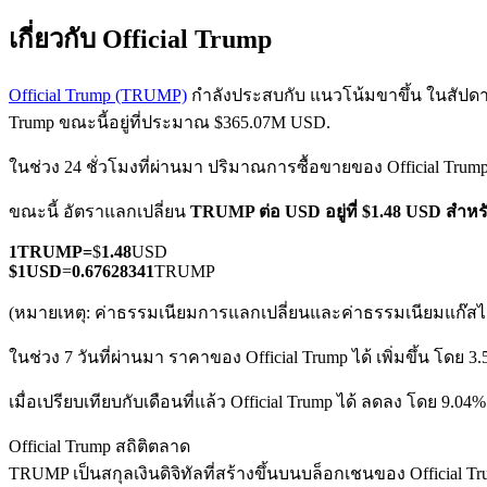
เกี่ยวกับ Official Trump
Official Trump (TRUMP)
กำลังประสบกับ แนวโน้มขาขึ้น ในสัปดาห์น
Trump ขณะนี้อยู่ที่ประมาณ $365.07M USD.
ในช่วง 24 ชั่วโมงที่ผ่านมา ปริมาณการซื้อขายของ Official Trum
ฟิวเจอร์ส COIN-M
ขณะนี้ อัตราแลกเปลี่ยน
TRUMP ต่อ USD
อยู่ที่ $1.48 USD สำ
ฟิวเจอร์สสกุลเงินดิจิทัล
1
TRUMP
=
$
1.48
USD
$
1
USD
=
0.67628341
TRUMP
TradFi
(หมายเหตุ: ค่าธรรมเนียมการแลกเปลี่ยนและค่าธรรมเนียมแก๊สไม่
อนุพันธ์ของหุ้น ฟอเร็กซ์ โลหะมีค่า และสินค้าโภคภัณฑ์
ในช่วง 7 วันที่ผ่านมา ราคาของ Official Trump ได้ เพิ่มขึ้น โดย 3
เมื่อเปรียบเทียบกับเดือนที่แล้ว Official Trump ได้ ลดลง โดย 9.04
Official Trump สถิติตลาด
TRUMP เป็นสกุลเงินดิจิทัลที่สร้างขึ้นบนบล็อกเชนของ Official T