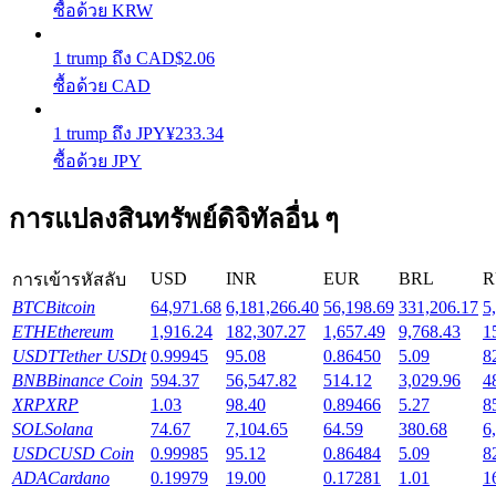
ซื้อด้วย KRW
รับรางวัลการแข่งขันทุกวัน
1
trump
ถึง
CAD
$
2.06
ซื้อด้วย CAD
1
trump
ถึง
JPY
¥
233.34
ซื้อด้วย JPY
การแปลงสินทรัพย์ดิจิทัลอื่น ๆ
การปักหลัก
USD
INR
EUR
BRL
R
การเข้ารหัสลับ
ผลตอบแทนสูงและเข้าถึงได้ทันที
BTC
Bitcoin
64,971.68
6,181,266.40
56,198.69
331,206.17
5
ETH
Ethereum
1,916.24
182,307.27
1,657.49
9,768.43
1
USDT
Tether USDt
0.99945
95.08
0.86450
5.09
8
BNB
Binance Coin
594.37
56,547.82
514.12
3,029.96
4
XRP
XRP
1.03
98.40
0.89466
5.27
8
SOL
Solana
74.67
7,104.65
64.59
380.68
6
USDC
USD Coin
0.99985
95.12
0.86484
5.09
8
ADA
Cardano
0.19979
19.00
0.17281
1.01
1