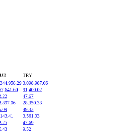
UB
TRY
,344,958.29
3,098,987.06
57,641.60
91,400.02
2.22
47.67
8,897.06
28,350.33
5.09
49.33
,143.41
3,561.93
2.25
47.69
6.43
9.52