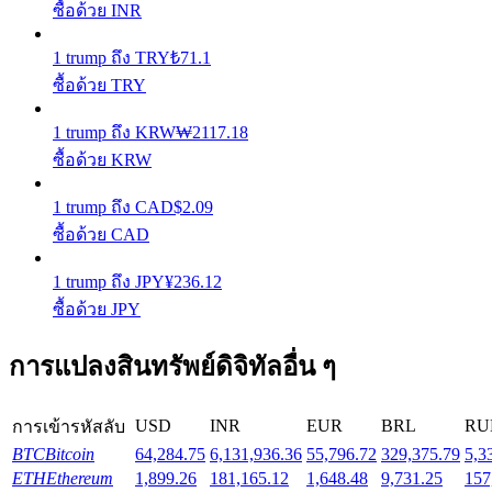
ซื้อด้วย INR
Launchpool
1
trump
ถึง
TRY
₺
71.1
ซื้อด้วย TRY
การเซ้งแบบยืดหยุ่นเพื่อรับโทเคนยอดนิยม
1
trump
ถึง
KRW
₩
2117.18
ซื้อด้วย KRW
1
trump
ถึง
CAD
$
2.09
ซื้อด้วย CAD
1
trump
ถึง
JPY
¥
236.12
ซื้อด้วย JPY
การล็อค BTR
การแปลงสินทรัพย์ดิจิทัลอื่น ๆ
การลงทุนพิเศษสำหรับผู้ถือ BTR
USD
INR
EUR
BRL
RU
การเข้ารหัสลับ
BTC
Bitcoin
64,284.75
6,131,936.36
55,796.72
329,375.79
5,3
ETH
Ethereum
1,899.26
181,165.12
1,648.48
9,731.25
157