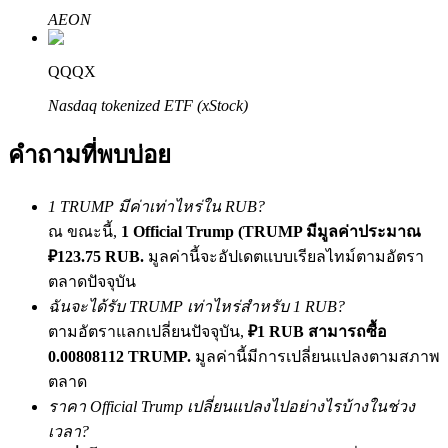
เชิญเพื่อนเพื่อรับรางวัลเงินสด
AEON
Deposit CASHCAT & Win
QQQX
Nasdaq tokenized ETF (xStock)
คำถามที่พบบ่อย
1 TRUMP มีค่าเท่าไหร่ใน RUB?
ณ ขณะนี้,
1 Official Trump (TRUMP มีมูลค่าประมาณ
₽123.75 RUB.
มูลค่านี้จะอัปเดตแบบเรียลไทม์ตามอัตรา
ตลาดปัจจุบัน
Deposit CASHCAT & Win
ฉันจะได้รับ TRUMP เท่าไหร่สำหรับ 1 RUB?
Share 500000 CASHCAT prize pool
ตามอัตราแลกเปลี่ยนปัจจุบัน,
₽1 RUB สามารถซื้อ
0.00808112 TRUMP.
มูลค่านี้มีการเปลี่ยนแปลงตามสภาพ
ตลาด
ราคา Official Trump เปลี่ยนแปลงไปอย่างไรบ้างในช่วง
Exclusive for BitMart Users
เวลา?
Register & Trade to Win 500,000 USDT