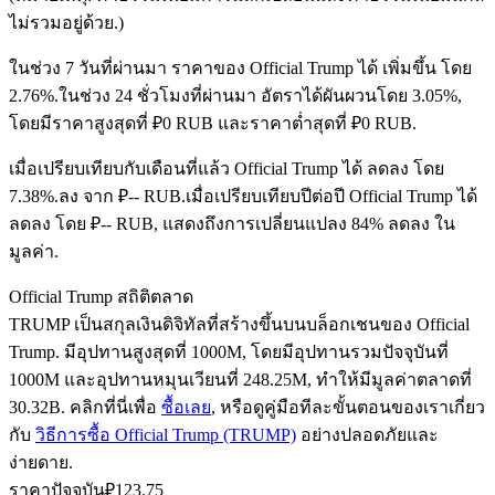
ไม่รวมอยู่ด้วย.)
ในช่วง 7 วันที่ผ่านมา ราคาของ Official Trump ได้ เพิ่มขึ้น โดย
ฟิวเจอร์ส USDC
2.76%.
ในช่วง 24 ชั่วโมงที่ผ่านมา อัตราได้ผันผวนโดย 3.05%,
โดยมีราคาสูงสุดที่ ₽0 RUB และราคาต่ำสุดที่ ₽0 RUB.
ฟิวเจอร์สที่ใช้ USDC เป็นหลักประกัน
เมื่อเปรียบเทียบกับเดือนที่แล้ว Official Trump ได้ ลดลง โดย
7.38%.ลง จาก ₽-- RUB.
เมื่อเปรียบเทียบปีต่อปี Official Trump ได้
ลดลง โดย ₽-- RUB, แสดงถึงการเปลี่ยนแปลง 84% ลดลง ใน
มูลค่า.
Official Trump สถิติตลาด
TRUMP เป็นสกุลเงินดิจิทัลที่สร้างขึ้นบนบล็อกเชนของ Official
Trump. มีอุปทานสูงสุดที่ 1000M, โดยมีอุปทานรวมปัจจุบันที่
คัดลอกการซื้อขาย
1000M และอุปทานหมุนเวียนที่ 248.25M, ทำให้มีมูลค่าตลาดที่
30.32B. คลิกที่นี่เพื่อ
ซื้อเลย
, หรือดูคู่มือทีละขั้นตอนของเราเกี่ยว
เข้าร่วมกับเทรดเดอร์ชั้นนำ
กับ
วิธีการซื้อ Official Trump (TRUMP)
อย่างปลอดภัยและ
ง่ายดาย.
ราคาปัจจุบัน
₽
123.75