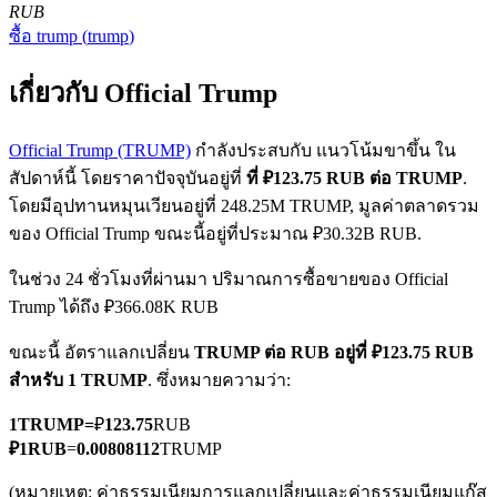
RUB
ซื้อ
trump
(
trump
)
เกี่ยวกับ Official Trump
Official Trump (TRUMP)
กำลังประสบกับ แนวโน้มขาขึ้น ใน
สัปดาห์นี้ โดยราคาปัจจุบันอยู่ที่
ที่ ₽123.75 RUB ต่อ TRUMP
.
ฟิวเจอร์ส COIN-M
โดยมีอุปทานหมุนเวียนอยู่ที่ 248.25M TRUMP, มูลค่าตลาดรวม
ฟิวเจอร์สสกุลเงินดิจิทัล
ของ Official Trump ขณะนี้อยู่ที่ประมาณ ₽30.32B RUB.
ในช่วง 24 ชั่วโมงที่ผ่านมา ปริมาณการซื้อขายของ Official
Trump ได้ถึง ₽366.08K RUB
TradFi
ขณะนี้ อัตราแลกเปลี่ยน
TRUMP ต่อ RUB
อยู่ที่ ₽123.75 RUB
อนุพันธ์ของหุ้น ฟอเร็กซ์ โลหะมีค่า และสินค้าโภคภัณฑ์
สำหรับ 1 TRUMP
. ซึ่งหมายความว่า:
1
TRUMP
=
₽
123.75
RUB
₽
1
RUB
=
0.00808112
TRUMP
(หมายเหตุ: ค่าธรรมเนียมการแลกเปลี่ยนและค่าธรรมเนียมแก๊ส