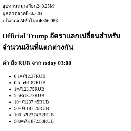
อุปทานหมุนเวียน
248.25M
มูลค่าตลาด
₽
30.32B
ปริมาณ(24ชั่วโมง)
₽
366.08K
Official Trump อัตราแลกเปลี่ยนสำหรับ
เป็นเทรดเดอร์คัดลอก
จำนวนเงินที่แตกต่างกัน
เพลิดเพลินกับการแบ่งปันผลกำไรและค่าคอมมิชชั่นการคัด
ลอกการซื้อขาย
ค่า ถึง RUB จาก today 03:00
0.1
=
₽
12.37
RUB
0.5
=
₽
61.87
RUB
1
=
₽
123.75
RUB
5
=
₽
618.73
RUB
10
=
₽
1237.45
RUB
50
=
₽
6187.26
RUB
100
=
₽
12374.52
RUB
500
=
₽
61872.58
RUB
ข้อมูล