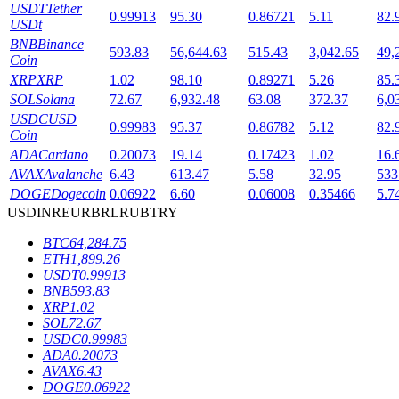
USDT
Tether
0.99913
95.30
0.86721
5.11
82.
USDt
BNB
Binance
593.83
56,644.63
515.43
3,042.65
49,
Coin
XRP
XRP
1.02
98.10
0.89271
5.26
85.
เงินกู้
SOL
Solana
72.67
6,932.48
63.08
372.37
6,0
USDC
USD
0.99983
95.37
0.86782
5.12
82.
บริการยืมเงินที่ได้รับการสนับสนุนจาก Crypto
Coin
ADA
Cardano
0.20073
19.14
0.17423
1.02
16.
AVAX
Avalanche
6.43
613.47
5.58
32.95
533
DOGE
Dogecoin
0.06922
6.60
0.06008
0.35466
5.7
USD
INR
EUR
BRL
RUB
TRY
BTC
64,284.75
ETH
1,899.26
USDT
0.99913
BNB
593.83
XRP
1.02
ลงทุนอัตโนมัติ
SOL
72.67
USDC
0.99983
คว้าผลกำไรระยะยาวและผลประโยชน์ที่ยืดหยุ่น
ADA
0.20073
AVAX
6.43
DOGE
0.06922