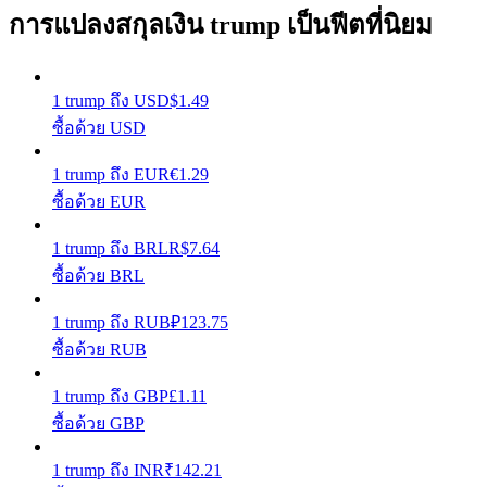
การแปลงสกุลเงิน trump เป็นฟีตที่นิยม
รับรางวัลการแข่งขันทุกวัน
1
trump
ถึง
USD
$
1.49
ซื้อด้วย USD
1
trump
ถึง
EUR
€
1.29
ซื้อด้วย EUR
1
trump
ถึง
BRL
R$
7.64
การปักหลัก
ซื้อด้วย BRL
ผลตอบแทนสูงและเข้าถึงได้ทันที
1
trump
ถึง
RUB
₽
123.75
ซื้อด้วย RUB
1
trump
ถึง
GBP
£
1.11
ซื้อด้วย GBP
1
trump
ถึง
INR
₹
142.21