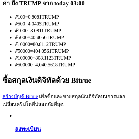
การวิเคราะห์ข้อมูลขนาดใหญ่ รวมถึงข้อมูลการค้า ฯลฯ
ค่า ถึง TRUMP จาก today 03:00
₽
100
=
0.8081
TRUMP
₽
500
=
4.0405
TRUMP
₽
1000
=
8.0811
TRUMP
₽
5000
=
40.4056
TRUMP
₽
10000
=
80.8112
TRUMP
₽
50000
=
404.0561
TRUMP
₽
100000
=
808.1123
TRUMP
₽
500000
=
4,040.5618
TRUMP
แนะนำ
ซื้อสกุลเงินดิจิทัลด้วย Bitrue
คู่มือเริ่มต้นฟิวเจอร์ส
สร้างบัญชี Bitrue
เพื่อซื้อและขายสกุลเงินดิจิทัลบนการแลก
เปลี่ยนคริปโตที่ปลอดภัยที่สุด.
ลงทะเบียน