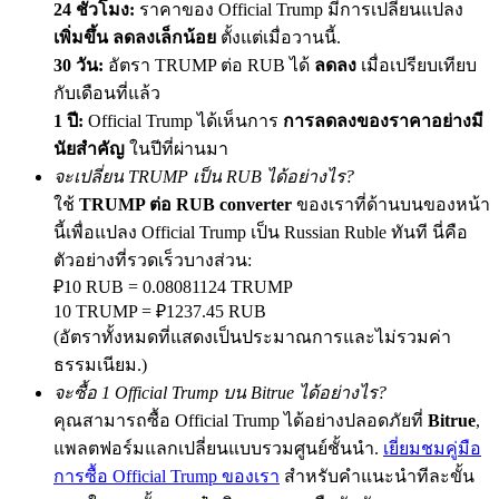
24 ชั่วโมง:
ราคาของ Official Trump มีการเปลี่ยนแปลง
เพิ่มขึ้น ลดลงเล็กน้อย
ตั้งแต่เมื่อวานนี้.
30 วัน:
อัตรา TRUMP ต่อ RUB ได้
ลดลง
เมื่อเปรียบเทียบ
กับเดือนที่แล้ว
Precious Metals Trading Carnival
1 ปี:
Official Trump ได้เห็นการ
การลดลงของราคาอย่างมี
Trade Gold & Silver · 33,333 USDT Bonus
นัยสำคัญ
ในปีที่ผ่านมา
จะเปลี่ยน TRUMP เป็น RUB ได้อย่างไร?
ใช้
TRUMP ต่อ RUB converter
ของเราที่ด้านบนของหน้า
USDT New User Exclusive 10% APR
นี้เพื่อแปลง Official Trump เป็น Russian Ruble ทันที นี่คือ
ตัวอย่างที่รวดเร็วบางส่วน:
USDT Flexible Staking | Daily Rewards
₽10 RUB = 0.08081124 TRUMP
10 TRUMP = ₽1237.45 RUB
(อัตราทั้งหมดที่แสดงเป็นประมาณการและไม่รวมค่า
New Listing Futures Fest
ธรรมเนียม.)
จะซื้อ 1 Official Trump บน Bitrue ได้อย่างไร?
Trade New Futures, Win 200,000 USDT
คุณสามารถซื้อ Official Trump ได้อย่างปลอดภัยที่
Bitrue
,
แพลตฟอร์มแลกเปลี่ยนแบบรวมศูนย์ชั้นนำ.
เยี่ยมชมคู่มือ
การซื้อ Official Trump ของเรา
สำหรับคำแนะนำทีละขั้น
Crypto World Cup 2026: Grand Finale