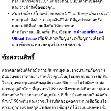
ตอนในการตั้งกระเป๋าเงินของคุณ, ยืนยันตัวตนของคุณ,
และวางคำสั่งซื้อของคุณ.
77,777+3k Rewards
สินทรัพย์คริปโตที่คล้ายคลึงกับ Official Trump มีอะไรบ้าง?
หากคุณกำลังสำรวจสกุลเงินดิจิทัลที่มีมูลค่าตลาดหรือ
คุณสมบัติที่คล้ายคลึงกัน ให้ตรวจสอบ:
สำหรับรายละเอียดเพิ่มเติม, เยี่ยมชม
หน้าแอสเซ็ทของ
Official Trump
เพื่อค้นหาเหรียญและเหรียญทางเลือกที่
เกี่ยวข้องตามหมวดหมู่หรือประสิทธิภาพ.
ข้อสงวนสิทธิ์
กิจกรรมเพิ่มเติม
รับรางวัลและสิทธิพิเศษสุดพิเศษ
ตลาดสกุลเงินดิจิทัลมีความผันผวนสูงและอาจประสบกับความ
ผันผวนของราคาอย่างรวดเร็ว คุณเป็นผู้รับผิดชอบต่อการตัดสิน
ศูนย์รางวัล
ใจลงทุนของคุณแต่เพียงผู้เดียว และ Bitrue จะไม่รับผิดชอบต่อ
ความสูญเสียใด ๆ ที่คุณอาจได้รับ เราพึ่งพาแหล่งที่มาของบุคคล
เข้าสู่ระบบ
ลงชื่อ
ที่สามสำหรับราคาและข้อมูลอื่น ๆ ที่เกี่ยวข้องกับสกุลเงินดิจิทัล
ที่ระบุไว้ข้างต้น และเราจะไม่รับผิดชอบต่อความน่าเชื่อถือหรือ
ความถูกต้องของสกุลเงินดังกล่าว ข้อมูลที่ให้ไว้บนแพลตฟอร์ม