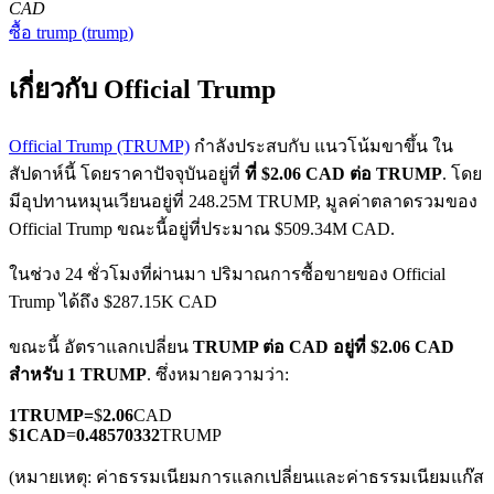
CAD
ซื้อ
trump
(
trump
)
เกี่ยวกับ Official Trump
Official Trump (TRUMP)
กำลังประสบกับ แนวโน้มขาขึ้น ใน
สัปดาห์นี้ โดยราคาปัจจุบันอยู่ที่
ที่ $2.06 CAD ต่อ TRUMP
. โดย
ฟิวเจอร์ส COIN-M
มีอุปทานหมุนเวียนอยู่ที่ 248.25M TRUMP, มูลค่าตลาดรวมของ
ฟิวเจอร์สสกุลเงินดิจิทัล
Official Trump ขณะนี้อยู่ที่ประมาณ $509.34M CAD.
ในช่วง 24 ชั่วโมงที่ผ่านมา ปริมาณการซื้อขายของ Official
Trump ได้ถึง $287.15K CAD
TradFi
ขณะนี้ อัตราแลกเปลี่ยน
TRUMP ต่อ CAD
อยู่ที่ $2.06 CAD
อนุพันธ์ของหุ้น ฟอเร็กซ์ โลหะมีค่า และสินค้าโภคภัณฑ์
สำหรับ 1 TRUMP
. ซึ่งหมายความว่า:
1
TRUMP
=
$
2.06
CAD
$
1
CAD
=
0.48570332
TRUMP
(หมายเหตุ: ค่าธรรมเนียมการแลกเปลี่ยนและค่าธรรมเนียมแก๊ส