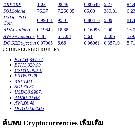
XRP
XRP
1.03
98.46
0.89549
5.27
84.
SOL
Solana
76.37
7,266.35
66.08
389.31
6,2
USDC
USD
0.99871
95.01
0.86416
5.09
81.
Coin
ADA
Cardano
0.19643
18.68
0.16996
1.00
16.
เงินกู้
AVAX
Avalanche
6.48
617.04
5.61
33.05
529
DOGE
Dogecoin
0.07005
6.66
0.06061
0.35710
5.7
บริการยืมเงินที่ได้รับการสนับสนุนจาก Crypto
USD
INR
EUR
BRL
RUB
TRY
BTC
64,847.72
ETH
1,920.09
USDT
0.99919
BNB
602.88
XRP
1.03
SOL
76.37
USDC
0.99871
ADA
0.19643
AVAX
6.48
ลงทุนอัตโนมัติ
DOGE
0.07005
คว้าผลกำไรระยะยาวและผลประโยชน์ที่ยืดหยุ่น
ค้นพบ Cryptocurrencies เพิ่มเติม