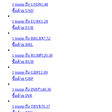
1
trump
ถึง
USD
$
1.48
รับรางวัลการแข่งขันทุกวัน
ซื้อด้วย USD
1
trump
ถึง
EUR
€
1.28
ซื้อด้วย EUR
1
trump
ถึง
BRL
R$
7.52
ซื้อด้วย BRL
1
trump
ถึง
RUB
₽
120.38
ซื้อด้วย RUB
การปักหลัก
1
trump
ถึง
GBP
£
1.09
ผลตอบแทนสูงและเข้าถึงได้ทันที
ซื้อด้วย GBP
1
trump
ถึง
INR
₹
140.36
ซื้อด้วย INR
1
trump
ถึง
TRY
₺
70.37