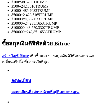
การวิเคราะห์ข้อมูลขนาดใหญ่ รวมถึงข้อมูลการค้า ฯลฯ
$
100
=
48.5703
TRUMP
$
500
=
242.8516
TRUMP
$
1000
=
485.7033
TRUMP
$
5000
=
2,428.5165
TRUMP
$
10000
=
4,857.033
TRUMP
$
50000
=
24,285.1653
TRUMP
$
100000
=
48,570.3307
TRUMP
$
500000
=
242,851.6538
TRUMP
ซื้อสกุลเงินดิจิทัลด้วย Bitrue
แนะนำ
สร้างบัญชี Bitrue
เพื่อซื้อและขายสกุลเงินดิจิทัลบนการแลก
คู่มือเริ่มต้นฟิวเจอร์ส
เปลี่ยนคริปโตที่ปลอดภัยที่สุด.
ลงทะเบียน
ลงทะเบียนที่ Bitrue ด้วยที่อยู่อีเมลของคุณ.