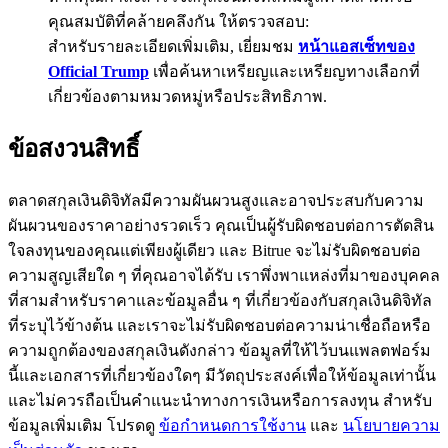
คุณสมบัติที่คล้ายคลึงกัน ให้ตรวจสอบ:
BTC Flexible Staking | Daily Rewards
สำหรับรายละเอียดเพิ่มเติม, เยี่ยมชม
หน้าแอสเซ็ทของ
Official Trump
เพื่อค้นหาเหรียญและเหรียญทางเลือกที่
เกี่ยวข้องตามหมวดหมู่หรือประสิทธิภาพ.
ข้อสงวนสิทธิ์
ตลาดสกุลเงินดิจิทัลมีความผันผวนสูงและอาจประสบกับความ
ผันผวนของราคาอย่างรวดเร็ว คุณเป็นผู้รับผิดชอบต่อการตัดสิน
กิจกรรมเพิ่มเติม
ใจลงทุนของคุณแต่เพียงผู้เดียว และ Bitrue จะไม่รับผิดชอบต่อ
ความสูญเสียใด ๆ ที่คุณอาจได้รับ เราพึ่งพาแหล่งที่มาของบุคคล
รับรางวัลและสิทธิพิเศษสุดพิเศษ
ที่สามสำหรับราคาและข้อมูลอื่น ๆ ที่เกี่ยวข้องกับสกุลเงินดิจิทัล
ศูนย์รางวัล
ที่ระบุไว้ข้างต้น และเราจะไม่รับผิดชอบต่อความน่าเชื่อถือหรือ
ความถูกต้องของสกุลเงินดังกล่าว ข้อมูลที่ให้ไว้บนแพลตฟอร์ม
เข้าสู่ระบบ
ลงชื่อ
นี้และเอกสารที่เกี่ยวข้องใดๆ มีวัตถุประสงค์เพื่อให้ข้อมูลเท่านั้น
และไม่ควรถือเป็นคำแนะนำทางการเงินหรือการลงทุน สำหรับ
ข้อมูลเพิ่มเติม โปรดดู
ข้อกำหนดการใช้งาน
และ
นโยบายความ