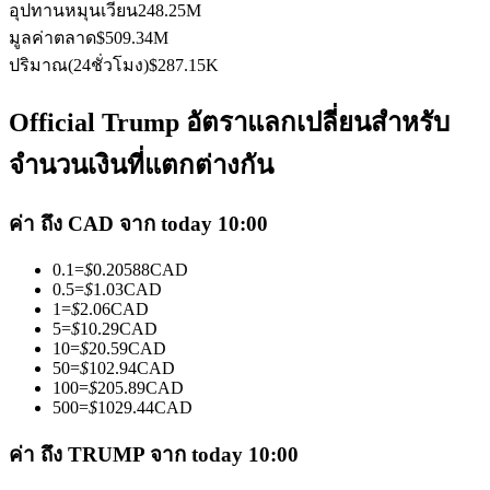
อุปทานหมุนเวียน
248.25M
มูลค่าตลาด
$
509.34M
ปริมาณ(24ชั่วโมง)
$
287.15K
Official Trump อัตราแลกเปลี่ยนสำหรับ
เป็นเทรดเดอร์คัดลอก
จำนวนเงินที่แตกต่างกัน
เพลิดเพลินกับการแบ่งปันผลกำไรและค่าคอมมิชชั่นการคัด
ค่า ถึง CAD จาก today 10:00
ลอกการซื้อขาย
0.1
=
$
0.20588
CAD
0.5
=
$
1.03
CAD
1
=
$
2.06
CAD
5
=
$
10.29
CAD
10
=
$
20.59
CAD
50
=
$
102.94
CAD
100
=
$
205.89
CAD
500
=
$
1029.44
CAD
ค่า ถึง TRUMP จาก today 10:00
ข้อมูล