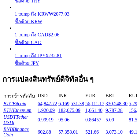
ซื้อด้วย TRY
1
trump
ถึง
KRW
₩
2077.03
Launchpool
ซื้อด้วย KRW
การเซ้งแบบยืดหยุ่นเพื่อรับโทเคนยอดนิยม
1
trump
ถึง
CAD
$
2.06
ซื้อด้วย CAD
1
trump
ถึง
JPY
¥
232.81
ซื้อด้วย JPY
การแปลงสินทรัพย์ดิจิทัลอื่น ๆ
การล็อค BTR
USD
INR
EUR
BRL
RU
การเข้ารหัสลับ
BTC
Bitcoin
64,847.72
6,169,531.38
56,111.17
330,548.30
5,2
การลงทุนพิเศษสำหรับผู้ถือ BTR
ETH
Ethereum
1,920.09
182,675.09
1,661.40
9,787.28
156
USDT
Tether
0.99919
95.06
0.86457
5.09
81.
USDt
BNB
Binance
602.88
57,358.01
521.66
3,073.10
49,
Coin