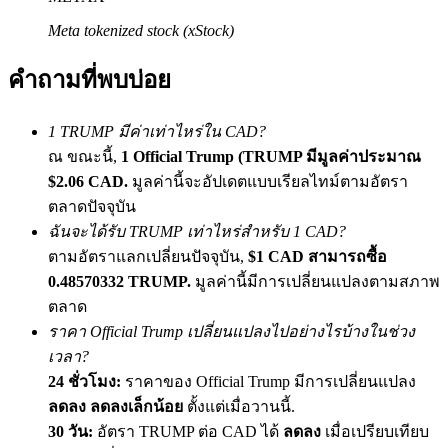
เชิญเพื่อนเพื่อรับรางวัลเงินสด
Meta tokenized stock (xStock)
BTC Welcome Rewards
คำถามที่พบบ่อย
1 TRUMP มีค่าเท่าไหร่ใน CAD?
ณ ขณะนี้,
1 Official Trump (TRUMP มีมูลค่าประมาณ
$2.06 CAD.
มูลค่านี้จะอัปเดตแบบเรียลไทม์ตามอัตรา
ตลาดปัจจุบัน
ฉันจะได้รับ TRUMP เท่าไหร่สำหรับ 1 CAD?
ตามอัตราแลกเปลี่ยนปัจจุบัน,
$1 CAD สามารถซื้อ
0.48570332 TRUMP.
มูลค่านี้มีการเปลี่ยนแปลงตามสภาพ
BTC Welcome Rewards
ตลาด
Deposit & Trade BTC to Share 25000 USDT prize pool!
ราคา Official Trump เปลี่ยนแปลงไปอย่างไรบ้างในช่วง
เวลา?
24 ชั่วโมง:
ราคาของ Official Trump มีการเปลี่ยนแปลง
ลดลง ลดลงเล็กน้อย
ตั้งแต่เมื่อวานนี้.
Deposit CASHCAT & Win
30 วัน:
อัตรา TRUMP ต่อ CAD ได้
ลดลง
เมื่อเปรียบเทียบ
Share 500000 CASHCAT prize pool