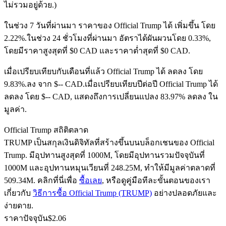
ไม่รวมอยู่ด้วย.)
ในช่วง 7 วันที่ผ่านมา ราคาของ Official Trump ได้ เพิ่มขึ้น โดย
2.22%.
ในช่วง 24 ชั่วโมงที่ผ่านมา อัตราได้ผันผวนโดย 0.33%,
ฟิวเจอร์ส USDC
โดยมีราคาสูงสุดที่ $0 CAD และราคาต่ำสุดที่ $0 CAD.
ฟิวเจอร์สที่ใช้ USDC เป็นหลักประกัน
เมื่อเปรียบเทียบกับเดือนที่แล้ว Official Trump ได้ ลดลง โดย
9.83%.ลง จาก $-- CAD.
เมื่อเปรียบเทียบปีต่อปี Official Trump ได้
ลดลง โดย $-- CAD, แสดงถึงการเปลี่ยนแปลง 83.97% ลดลง ใน
มูลค่า.
Official Trump สถิติตลาด
TRUMP เป็นสกุลเงินดิจิทัลที่สร้างขึ้นบนบล็อกเชนของ Official
Trump. มีอุปทานสูงสุดที่ 1000M, โดยมีอุปทานรวมปัจจุบันที่
1000M และอุปทานหมุนเวียนที่ 248.25M, ทำให้มีมูลค่าตลาดที่
คัดลอกการซื้อขาย
509.34M. คลิกที่นี่เพื่อ
ซื้อเลย
, หรือดูคู่มือทีละขั้นตอนของเรา
เข้าร่วมกับเทรดเดอร์ชั้นนำ
เกี่ยวกับ
วิธีการซื้อ Official Trump (TRUMP)
อย่างปลอดภัยและ
ง่ายดาย.
ราคาปัจจุบัน
$
2.06