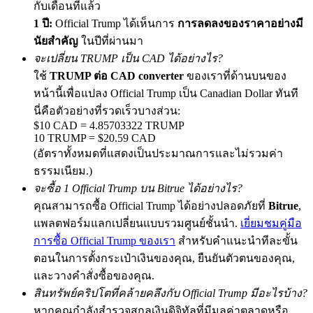
กับเดือนที่แล้ว
1 ปี:
Official Trump ได้เห็นการ
การลดลงของราคาอย่างมี
นัยสำคัญ
ในปีที่ผ่านมา
จะเปลี่ยน TRUMP เป็น CAD ได้อย่างไร?
Exclusive for BitMart Users
ใช้
TRUMP ต่อ CAD converter
ของเราที่ด้านบนของ
Register & Trade to Win 500,000 USDT
หน้านี้เพื่อแปลง Official Trump เป็น Canadian Dollar ทันที
นี่คือตัวอย่างที่รวดเร็วบางส่วน:
$10 CAD = 4.85703322 TRUMP
10 TRUMP = $20.59 CAD
Precious Metals Trading Carnival
(อัตราทั้งหมดที่แสดงเป็นประมาณการและไม่รวมค่า
Trade Gold & Silver · 33,333 USDT Bonus
ธรรมเนียม.)
จะซื้อ 1 Official Trump บน Bitrue ได้อย่างไร?
คุณสามารถซื้อ Official Trump ได้อย่างปลอดภัยที่
Bitrue
,
แพลตฟอร์มแลกเปลี่ยนแบบรวมศูนย์ชั้นนำ.
เยี่ยมชมคู่มือ
USDT New User Exclusive 10% APR
การซื้อ Official Trump ของเรา
สำหรับคำแนะนำทีละขั้น
USDT Flexible Staking | Daily Rewards
ตอนในการตั้งกระเป๋าเงินของคุณ, ยืนยันตัวตนของคุณ,
และวางคำสั่งซื้อของคุณ.
สินทรัพย์คริปโตที่คล้ายคลึงกับ Official Trump มีอะไรบ้าง?
หากคุณกำลังสำรวจสกุลเงินดิจิทัลที่มีมูลค่าตลาดหรือ
BTC New User Exclusive: 6.5% APR