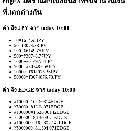
edgeX อัตราแลกเปลี่ยนสำหรับจำนวนเงิน
ที่แตกต่างกัน
ค่า ถึง JPY จาก today 10:00
10
=
¥
614.98
JPY
เป็นเทรดเดอร์คัดลอก
50
=
¥
3074.88
JPY
100
=
¥
6149.75
JPY
เพลิดเพลินกับการแบ่งปันผลกำไรและค่าคอมมิชชั่นการคัด
500
=
¥
30748.77
JPY
ลอกการซื้อขาย
1000
=
¥
61497.54
JPY
5000
=
¥
307487.68
JPY
10000
=
¥
614975.36
JPY
50000
=
¥
3074876.78
JPY
ค่า ถึง EDGE จาก today 10:00
¥
10000
=
162.60814
EDGE
¥
50000
=
813.04071
EDGE
¥
100000
=
1,626.08142
EDGE
¥
500000
=
8,130.4071
EDGE
ข้อมูล
¥
1000000
=
16,260.8142
EDGE
¥
5000000
=
81,304.071
EDGE