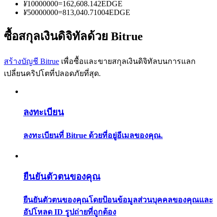
การวิเคราะห์ข้อมูลขนาดใหญ่ รวมถึงข้อมูลการค้า ฯลฯ
¥
10000000
=
162,608.142
EDGE
¥
50000000
=
813,040.71004
EDGE
ซื้อสกุลเงินดิจิทัลด้วย Bitrue
สร้างบัญชี Bitrue
เพื่อซื้อและขายสกุลเงินดิจิทัลบนการแลก
เปลี่ยนคริปโตที่ปลอดภัยที่สุด.
แนะนำ
ลงทะเบียน
คู่มือเริ่มต้นฟิวเจอร์ส
ลงทะเบียนที่ Bitrue ด้วยที่อยู่อีเมลของคุณ.
ยืนยันตัวตนของคุณ
ยืนยันตัวตนของคุณโดยป้อนข้อมูลส่วนบุคคลของคุณและ
อัปโหลด ID รูปถ่ายที่ถูกต้อง