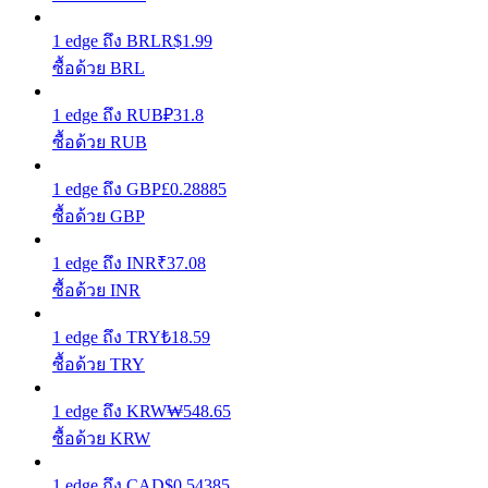
1
edge
ถึง
BRL
R$
1.99
รับรางวัลการแข่งขันทุกวัน
ซื้อด้วย BRL
1
edge
ถึง
RUB
₽
31.8
ซื้อด้วย RUB
1
edge
ถึง
GBP
£
0.28885
ซื้อด้วย GBP
1
edge
ถึง
INR
₹
37.08
การปักหลัก
ซื้อด้วย INR
ผลตอบแทนสูงและเข้าถึงได้ทันที
1
edge
ถึง
TRY
₺
18.59
ซื้อด้วย TRY
1
edge
ถึง
KRW
₩
548.65
ซื้อด้วย KRW
1
edge
ถึง
CAD
$
0.54385