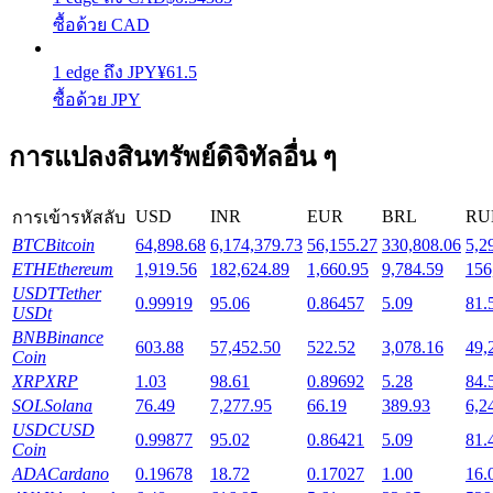
ซื้อด้วย CAD
Launchpool
1
edge
ถึง
JPY
¥
61.5
การเซ้งแบบยืดหยุ่นเพื่อรับโทเคนยอดนิยม
ซื้อด้วย JPY
การแปลงสินทรัพย์ดิจิทัลอื่น ๆ
USD
INR
EUR
BRL
RU
การเข้ารหัสลับ
BTC
Bitcoin
64,898.68
6,174,379.73
56,155.27
330,808.06
5,2
ETH
Ethereum
1,919.56
182,624.89
1,660.95
9,784.59
156
USDT
Tether
0.99919
95.06
0.86457
5.09
81.
USDt
การล็อค BTR
BNB
Binance
603.88
57,452.50
522.52
3,078.16
49,
Coin
การลงทุนพิเศษสำหรับผู้ถือ BTR
XRP
XRP
1.03
98.61
0.89692
5.28
84.
SOL
Solana
76.49
7,277.95
66.19
389.93
6,2
USDC
USD
0.99877
95.02
0.86421
5.09
81.
Coin
ADA
Cardano
0.19678
18.72
0.17027
1.00
16.