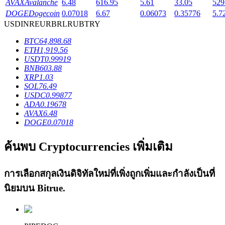
AVAX
Avalanche
6.48
616.95
5.61
33.05
529
DOGE
Dogecoin
0.07018
6.67
0.06073
0.35776
5.7
USD
INR
EUR
BRL
RUB
TRY
BTC
64,898.68
ETH
1,919.56
เงินกู้
USDT
0.99919
BNB
603.88
บริการยืมเงินที่ได้รับการสนับสนุนจาก Crypto
XRP
1.03
SOL
76.49
USDC
0.99877
ADA
0.19678
AVAX
6.48
DOGE
0.07018
ค้นพบ Cryptocurrencies เพิ่มเติม
การเลือกสกุลเงินดิจิทัลใหม่ที่เพิ่งถูกเพิ่มและกำลังเป็นที่
ลงทุนอัตโนมัติ
นิยมบน
Bitrue
.
คว้าผลกำไรระยะยาวและผลประโยชน์ที่ยืดหยุ่น