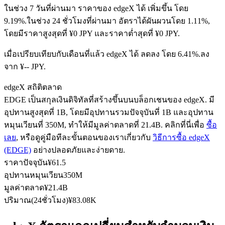
ในช่วง 7 วันที่ผ่านมา ราคาของ edgeX ได้ เพิ่มขึ้น โดย
9.19%.
ในช่วง 24 ชั่วโมงที่ผ่านมา อัตราได้ผันผวนโดย 1.11%,
โดยมีราคาสูงสุดที่ ¥0 JPY และราคาต่ำสุดที่ ¥0 JPY.
ฟิวเจอร์ส USDC
เมื่อเปรียบเทียบกับเดือนที่แล้ว edgeX ได้ ลดลง โดย 6.41%.ลง
ฟิวเจอร์สที่ใช้ USDC เป็นหลักประกัน
จาก ¥-- JPY.
edgeX สถิติตลาด
EDGE เป็นสกุลเงินดิจิทัลที่สร้างขึ้นบนบล็อกเชนของ edgeX. มี
อุปทานสูงสุดที่ 1B, โดยมีอุปทานรวมปัจจุบันที่ 1B และอุปทาน
หมุนเวียนที่ 350M, ทำให้มีมูลค่าตลาดที่ 21.4B. คลิกที่นี่เพื่อ
ซื้อ
เลย
, หรือดูคู่มือทีละขั้นตอนของเราเกี่ยวกับ
วิธีการซื้อ edgeX
(EDGE)
อย่างปลอดภัยและง่ายดาย.
ราคาปัจจุบัน
¥
61.5
คัดลอกการซื้อขาย
อุปทานหมุนเวียน
350M
มูลค่าตลาด
¥
21.4B
เข้าร่วมกับเทรดเดอร์ชั้นนำ
ปริมาณ(24ชั่วโมง)
¥
83.08K