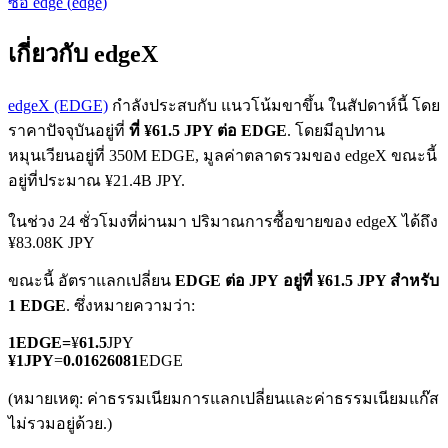
ซื้อ
edge
(
edge
)
เกี่ยวกับ edgeX
edgeX (EDGE)
กำลังประสบกับ แนวโน้มขาขึ้น ในสัปดาห์นี้ โดย
ราคาปัจจุบันอยู่ที่
ที่ ¥61.5 JPY ต่อ EDGE
. โดยมีอุปทาน
หมุนเวียนอยู่ที่ 350M EDGE, มูลค่าตลาดรวมของ edgeX ขณะนี้
ฟิวเจอร์ส COIN-M
อยู่ที่ประมาณ ¥21.4B JPY.
ฟิวเจอร์สสกุลเงินดิจิทัล
ในช่วง 24 ชั่วโมงที่ผ่านมา ปริมาณการซื้อขายของ edgeX ได้ถึง
¥83.08K JPY
TradFi
ขณะนี้ อัตราแลกเปลี่ยน
EDGE ต่อ JPY
อยู่ที่ ¥61.5 JPY สำหรับ
1 EDGE
. ซึ่งหมายความว่า:
อนุพันธ์ของหุ้น ฟอเร็กซ์ โลหะมีค่า และสินค้าโภคภัณฑ์
1
EDGE
=
¥
61.5
JPY
¥
1
JPY
=
0.01626081
EDGE
(หมายเหตุ: ค่าธรรมเนียมการแลกเปลี่ยนและค่าธรรมเนียมแก๊ส
ไม่รวมอยู่ด้วย.)