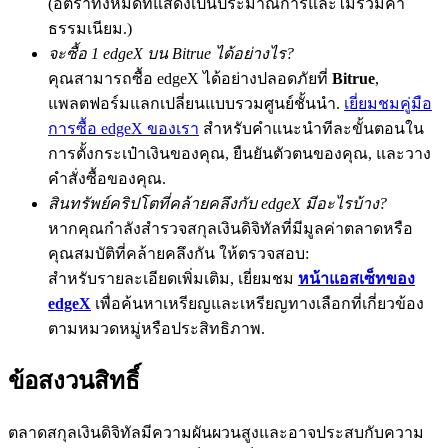
(อัตราทั้งหมดที่แสดงเป็นประมาณการและไม่รวมค่า
ธรรมเนียม.)
จะซื้อ 1 edgeX บน Bitrue ได้อย่างไร?
คุณสามารถซื้อ edgeX ได้อย่างปลอดภัยที่
Bitrue
,
Exclusive for BitMart Users
แพลตฟอร์มแลกเปลี่ยนแบบรวมศูนย์ชั้นนำ.
เยี่ยมชมคู่มือ
Register & Trade to Win 500,000 USDT
การซื้อ edgeX ของเรา
สำหรับคำแนะนำทีละขั้นตอนใน
การตั้งกระเป๋าเงินของคุณ, ยืนยันตัวตนของคุณ, และวาง
คำสั่งซื้อของคุณ.
สินทรัพย์คริปโตที่คล้ายคลึงกับ edgeX มีอะไรบ้าง?
Precious Metals Trading Carnival
หากคุณกำลังสำรวจสกุลเงินดิจิทัลที่มีมูลค่าตลาดหรือ
Trade Gold & Silver · 33,333 USDT Bonus
คุณสมบัติที่คล้ายคลึงกัน ให้ตรวจสอบ:
สำหรับรายละเอียดเพิ่มเติม, เยี่ยมชม
หน้าแอสเซ็ทของ
edgeX
เพื่อค้นหาเหรียญและเหรียญทางเลือกที่เกี่ยวข้อง
USDT New User Exclusive 10% APR
ตามหมวดหมู่หรือประสิทธิภาพ.
USDT Flexible Staking | Daily Rewards
ข้อสงวนสิทธิ์
ตลาดสกุลเงินดิจิทัลมีความผันผวนสูงและอาจประสบกับความ
BTC New User Exclusive: 6.5% APR