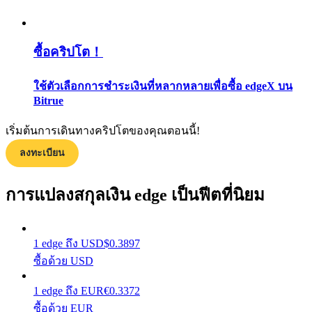
กลยุทธ์การซื้อขาย
เรียนรู้วิธีการรักษาผลกำไร
ซื้อคริปโต！
ใช้ตัวเลือกการชำระเงินที่หลากหลายเพื่อซื้อ edgeX บน
Bitrue
เริ่มต้นการเดินทางคริปโตของคุณตอนนี้!
ลงทะเบียน
ได้รับ
การแปลงสกุลเงิน edge เป็นฟีตที่นิยม
1
edge
ถึง
USD
$
0.3897
ซื้อด้วย USD
1
edge
ถึง
EUR
€
0.3372
ซื้อด้วย EUR
พาวเวอร์พิกกี้