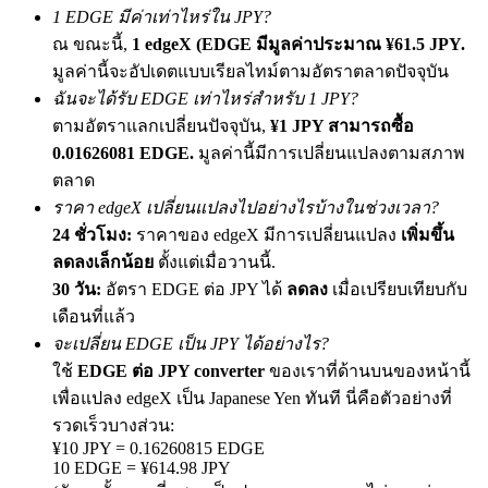
1 EDGE มีค่าเท่าไหร่ใน JPY?
เชิญเพื่อนเพื่อรับรางวัลเงินสด
ณ ขณะนี้,
1 edgeX (EDGE มีมูลค่าประมาณ ¥61.5 JPY.
BTC Welcome Rewards
มูลค่านี้จะอัปเดตแบบเรียลไทม์ตามอัตราตลาดปัจจุบัน
ฉันจะได้รับ EDGE เท่าไหร่สำหรับ 1 JPY?
ตามอัตราแลกเปลี่ยนปัจจุบัน,
¥1 JPY สามารถซื้อ
0.01626081 EDGE.
มูลค่านี้มีการเปลี่ยนแปลงตามสภาพ
ตลาด
ราคา edgeX เปลี่ยนแปลงไปอย่างไรบ้างในช่วงเวลา?
24 ชั่วโมง:
ราคาของ edgeX มีการเปลี่ยนแปลง
เพิ่มขึ้น
ลดลงเล็กน้อย
ตั้งแต่เมื่อวานนี้.
30 วัน:
อัตรา EDGE ต่อ JPY ได้
ลดลง
เมื่อเปรียบเทียบกับ
เดือนที่แล้ว
BTC Welcome Rewards
จะเปลี่ยน EDGE เป็น JPY ได้อย่างไร?
Deposit & Trade BTC to Share 25000 USDT prize pool!
ใช้
EDGE ต่อ JPY converter
ของเราที่ด้านบนของหน้านี้
เพื่อแปลง edgeX เป็น Japanese Yen ทันที นี่คือตัวอย่างที่
รวดเร็วบางส่วน:
¥10 JPY = 0.16260815 EDGE
Deposit CASHCAT & Win
10 EDGE = ¥614.98 JPY
Share 500000 CASHCAT prize pool