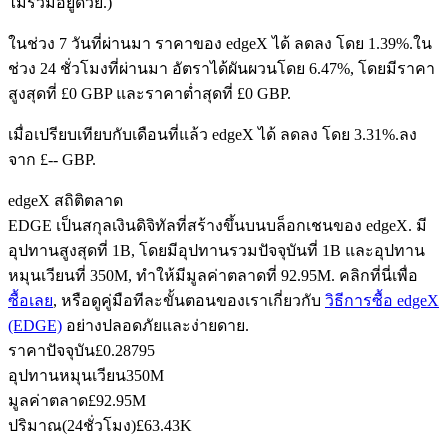
ไม่รวมอยู่ด้วย.)
ในช่วง 7 วันที่ผ่านมา ราคาของ edgeX ได้ ลดลง โดย 1.39%.
ใน
ช่วง 24 ชั่วโมงที่ผ่านมา อัตราได้ผันผวนโดย 6.47%, โดยมีราคา
ฟิวเจอร์ส USDC
สูงสุดที่ £0 GBP และราคาต่ำสุดที่ £0 GBP.
ฟิวเจอร์สที่ใช้ USDC เป็นหลักประกัน
เมื่อเปรียบเทียบกับเดือนที่แล้ว edgeX ได้ ลดลง โดย 3.31%.ลง
จาก £-- GBP.
edgeX สถิติตลาด
EDGE เป็นสกุลเงินดิจิทัลที่สร้างขึ้นบนบล็อกเชนของ edgeX. มี
อุปทานสูงสุดที่ 1B, โดยมีอุปทานรวมปัจจุบันที่ 1B และอุปทาน
หมุนเวียนที่ 350M, ทำให้มีมูลค่าตลาดที่ 92.95M. คลิกที่นี่เพื่อ
ซื้อเลย
, หรือดูคู่มือทีละขั้นตอนของเราเกี่ยวกับ
วิธีการซื้อ edgeX
(EDGE)
อย่างปลอดภัยและง่ายดาย.
คัดลอกการซื้อขาย
ราคาปัจจุบัน
£
0.28795
เข้าร่วมกับเทรดเดอร์ชั้นนำ
อุปทานหมุนเวียน
350M
มูลค่าตลาด
£
92.95M
ปริมาณ(24ชั่วโมง)
£
63.43K