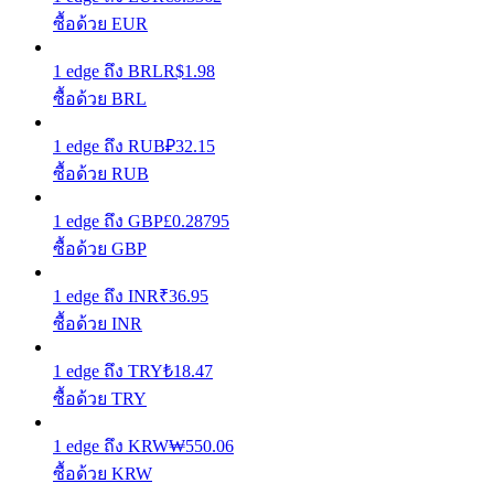
ซื้อด้วย EUR
รับรางวัลการแข่งขันทุกวัน
1
edge
ถึง
BRL
R$
1.98
ซื้อด้วย BRL
1
edge
ถึง
RUB
₽
32.15
ซื้อด้วย RUB
1
edge
ถึง
GBP
£
0.28795
ซื้อด้วย GBP
การปักหลัก
1
edge
ถึง
INR
₹
36.95
ผลตอบแทนสูงและเข้าถึงได้ทันที
ซื้อด้วย INR
1
edge
ถึง
TRY
₺
18.47
ซื้อด้วย TRY
1
edge
ถึง
KRW
₩
550.06
ซื้อด้วย KRW