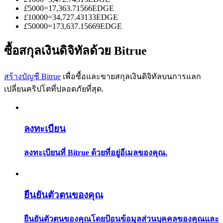
การวิเคราะห์ข้อมูลขนาดใหญ่ รวมถึงข้อมูลการค้า ฯลฯ
£
5000
=
17,363.71566
EDGE
£
10000
=
34,727.43133
EDGE
£
50000
=
173,637.15669
EDGE
ซื้อสกุลเงินดิจิทัลด้วย Bitrue
สร้างบัญชี Bitrue
เพื่อซื้อและขายสกุลเงินดิจิทัลบนการแลก
เปลี่ยนคริปโตที่ปลอดภัยที่สุด.
แนะนำ
ลงทะเบียน
คู่มือเริ่มต้นฟิวเจอร์ส
ลงทะเบียนที่ Bitrue ด้วยที่อยู่อีเมลของคุณ.
ยืนยันตัวตนของคุณ
ยืนยันตัวตนของคุณโดยป้อนข้อมูลส่วนบุคคลของคุณและ