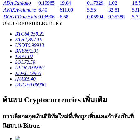
ADA
Cardano
0.19965
19.04
0.17329
1.02
16.
AVAX
Avalanche
6.40
611.00
5.55
32.81
531
DOGE
Dogecoin
0.06906
6.58
0.05994
0.35388
5.7
USD
INR
EUR
BRL
RUB
TRY
เงินกู้
BTC
64,259.22
ETH
1,897.19
USDT
0.99913
บริการยืมเงินที่ได้รับการสนับสนุนจาก Crypto
BNB
592.91
XRP
1.02
SOL
72.59
USDC
0.99983
ADA
0.19965
AVAX
6.40
DOGE
0.06906
ค้นพบ Cryptocurrencies เพิ่มเติม
ลงทุนอัตโนมัติ
การเลือกสกุลเงินดิจิทัลใหม่ที่เพิ่งถูกเพิ่มและกำลังเป็นที่
คว้าผลกำไรระยะยาวและผลประโยชน์ที่ยืดหยุ่น
นิยมบน
Bitrue
.