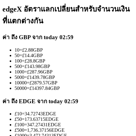
edgeX อัตราแลกเปลี่ยนสำหรับจำนวนเงิน
ที่แตกต่างกัน
ค่า ถึง GBP จาก today 02:59
เป็นเทรดเดอร์คัดลอก
10
=
£
2.88
GBP
เพลิดเพลินกับการแบ่งปันผลกำไรและค่าคอมมิชชั่นการคัด
50
=
£
14.4
GBP
100
=
£
28.8
GBP
ลอกการซื้อขาย
500
=
£
143.98
GBP
1000
=
£
287.96
GBP
5000
=
£
1439.78
GBP
10000
=
£
2879.57
GBP
50000
=
£
14397.84
GBP
ค่า ถึง EDGE จาก today 02:59
£
10
=
34.72743
EDGE
£
50
=
173.63715
EDGE
£
100
=
347.27431
EDGE
ข้อมูล
£
500
=
1,736.37156
EDGE
£
1000
=
3,472.74313
EDGE