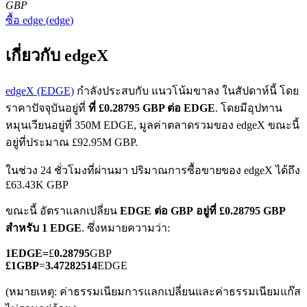
GBP
ซื้อ
edge
(
edge
)
เกี่ยวกับ edgeX
edgeX (EDGE)
กำลังประสบกับ แนวโน้มขาลง ในสัปดาห์นี้ โดย
ราคาปัจจุบันอยู่ที่
ที่ £0.28795 GBP ต่อ EDGE
. โดยมีอุปทาน
ฟิวเจอร์ส COIN-M
หมุนเวียนอยู่ที่ 350M EDGE, มูลค่าตลาดรวมของ edgeX ขณะนี้
ฟิวเจอร์สสกุลเงินดิจิทัล
อยู่ที่ประมาณ £92.95M GBP.
ในช่วง 24 ชั่วโมงที่ผ่านมา ปริมาณการซื้อขายของ edgeX ได้ถึง
£63.43K GBP
TradFi
ขณะนี้ อัตราแลกเปลี่ยน
EDGE ต่อ GBP
อยู่ที่ £0.28795 GBP
อนุพันธ์ของหุ้น ฟอเร็กซ์ โลหะมีค่า และสินค้าโภคภัณฑ์
สำหรับ 1 EDGE
. ซึ่งหมายความว่า:
1
EDGE
=
£
0.28795
GBP
£
1
GBP
=
3.47282514
EDGE
(หมายเหตุ: ค่าธรรมเนียมการแลกเปลี่ยนและค่าธรรมเนียมแก๊ส