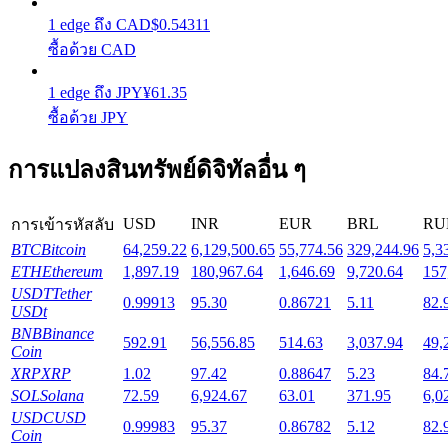
1
edge
ถึง
CAD
$
0.54311
ซื้อด้วย CAD
Launchpool
การเซ้งแบบยืดหยุ่นเพื่อรับโทเคนยอดนิยม
1
edge
ถึง
JPY
¥
61.35
ซื้อด้วย JPY
การแปลงสินทรัพย์ดิจิทัลอื่น ๆ
USD
INR
EUR
BRL
RU
การเข้ารหัสลับ
BTC
Bitcoin
64,259.22
6,129,500.65
55,774.56
329,244.96
5,3
ETH
Ethereum
1,897.19
180,967.64
1,646.69
9,720.64
157
USDT
Tether
การล็อค BTR
0.99913
95.30
0.86721
5.11
82.
USDt
BNB
Binance
การลงทุนพิเศษสำหรับผู้ถือ BTR
592.91
56,556.85
514.63
3,037.94
49,
Coin
XRP
XRP
1.02
97.42
0.88647
5.23
84.
SOL
Solana
72.59
6,924.67
63.01
371.95
6,0
USDC
USD
0.99983
95.37
0.86782
5.12
82.
Coin