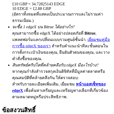
£10 GBP = 34.72825143 EDGE
10 EDGE = £2.88 GBP
(อัตราทั้งหมดที่แสดงเป็นประมาณการและไม่รวมค่า
ธรรมเนียม.)
Precious Metals Trading Carnival
จะซื้อ 1 edgeX บน Bitrue ได้อย่างไร?
Trade Gold & Silver · 33,333 USDT Bonus
คุณสามารถซื้อ edgeX ได้อย่างปลอดภัยที่
Bitrue
,
แพลตฟอร์มแลกเปลี่ยนแบบรวมศูนย์ชั้นนำ.
เยี่ยมชมคู่มือ
การซื้อ edgeX ของเรา
สำหรับคำแนะนำทีละขั้นตอนใน
การตั้งกระเป๋าเงินของคุณ, ยืนยันตัวตนของคุณ, และวาง
USDT New User Exclusive 10% APR
คำสั่งซื้อของคุณ.
USDT Flexible Staking | Daily Rewards
สินทรัพย์คริปโตที่คล้ายคลึงกับ edgeX มีอะไรบ้าง?
หากคุณกำลังสำรวจสกุลเงินดิจิทัลที่มีมูลค่าตลาดหรือ
คุณสมบัติที่คล้ายคลึงกัน ให้ตรวจสอบ:
New Listing Futures Fest
สำหรับรายละเอียดเพิ่มเติม, เยี่ยมชม
หน้าแอสเซ็ทของ
edgeX
เพื่อค้นหาเหรียญและเหรียญทางเลือกที่เกี่ยวข้อง
Trade New Futures, Win 200,000 USDT
ตามหมวดหมู่หรือประสิทธิภาพ.
ข้อสงวนสิทธิ์
Crypto World Cup 2026: Grand Finale