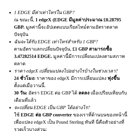
เชิญเพื่อนเพื่อรับรางวัลเงินสด
1 EDGE มีค่าเท่าไหร่ใน GBP?
Deposit CASHCAT & Win
ณ ขณะนี้,
1 edgeX (EDGE มีมูลค่าประมาณ £0.28795
GBP.
มูลค่านี้จะอัปเดตแบบเรียลไทม์ตามอัตราตลาด
ปัจจุบัน
ฉันจะได้รับ EDGE เท่าไหร่สำหรับ 1 GBP?
ตามอัตราแลกเปลี่ยนปัจจุบัน,
£1 GBP สามารถซื้อ
3.47282514 EDGE.
มูลค่านี้มีการเปลี่ยนแปลงตามสภาพ
ตลาด
ราคา edgeX เปลี่ยนแปลงไปอย่างไรบ้างในช่วงเวลา?
24 ชั่วโมง:
ราคาของ edgeX มีการเปลี่ยนแปลง
พุ่งขึ้น
ตั้งแต่เมื่อวานนี้.
Deposit CASHCAT & Win
30 วัน:
อัตรา EDGE ต่อ GBP ได้
ลดลง
เมื่อเปรียบเทียบกับ
Share 500000 CASHCAT prize pool
เดือนที่แล้ว
จะเปลี่ยน EDGE เป็น GBP ได้อย่างไร?
ใช้
EDGE ต่อ GBP converter
ของเราที่ด้านบนของหน้านี้
Exclusive for BitMart Users
เพื่อแปลง edgeX เป็น Pound Sterling ทันที นี่คือตัวอย่างที่
รวดเร็วบางส่วน:
Register & Trade to Win 500,000 USDT