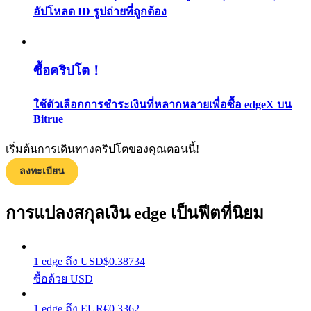
อัปโหลด ID รูปถ่ายที่ถูกต้อง
กลยุทธ์การซื้อขาย
เรียนรู้วิธีการรักษาผลกำไร
ซื้อคริปโต！
ใช้ตัวเลือกการชำระเงินที่หลากหลายเพื่อซื้อ edgeX บน
Bitrue
เริ่มต้นการเดินทางคริปโตของคุณตอนนี้!
ได้รับ
ลงทะเบียน
การแปลงสกุลเงิน edge เป็นฟีตที่นิยม
1
edge
ถึง
USD
$
0.38734
ซื้อด้วย USD
1
edge
ถึง
EUR
€
0.3362
พาวเวอร์พิกกี้