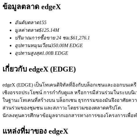
ข้อมูลตลาด edgeX
อันดับตลาด
155
ฟิวเจอร์ส USDC
มูลค่าตลาด
$
125.14M
ฟิวเจอร์สที่ใช้ USDC เป็นหลักประกัน
ปริมาณการซื้อขาย 24 ชม.
$
61,276.1
อุปทานหมุนเวียน
350.00M
EDGE
อุปทานสูงสุด
1.00B
EDGE
เกี่ยวกับ edgeX (EDGE)
edgeX (EDGE) เป็นโทเคนดิจิทัลที่อิงกับบล็อกเชนและออกบนเ
เชิงอรรถประโยชน์ การกำกับดูแล หรือการมีส่วนร่วมในระบบนิเว
ในฐานะโทเคนที่สร้างบน บล็อกเชน ธุรกรรมของมันจึงอาศัยคว
คัดลอกการซื้อขาย
ส่วนร่วมของชุมชน และสภาวะโดยรวมของตลาดคริปโต.
เข้าร่วมกับเทรดเดอร์ชั้นนำ
นักลงทุนควรศึกษาข้อมูลจากเอกสารทางการของโครงการเพื่อทำควา
แหล่งที่มาของ edgeX