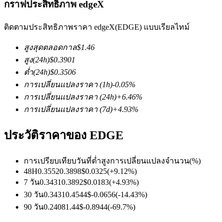
กราฟประสิทธิภาพ edgeX
ติดตามประสิทธิภาพราคา edgeX(EDGE) แบบเรียลไทม์
สูงสุดตลอดกาล
$
1.46
สูง
(24h)
$
0.3901
ต่ำ
(24h)
$
0.3506
ฟิวเจอร์ส COIN-M
การเปลี่ยนแปลงราคา
(1h)
-0.05
%
การเปลี่ยนแปลงราคา
(24h)
+
6.46
%
ฟิวเจอร์สสกุลเงินดิจิทัล
การเปลี่ยนแปลงราคา
(7d)
+
4.93
%
ประวัติราคาของ EDGE
TradFi
อนุพันธ์ของหุ้น ฟอเร็กซ์ โลหะมีค่า และสินค้าโภคภัณฑ์
การเปรียบเทียบวันที่
ต่ำ
สูง
การเปลี่ยนแปลงจำนวน
(%)
48H
0.3552
0.3898
$
0.0325
(
+
9.12
%)
7 วัน
0.3431
0.3892
$
0.0183
(
+
4.93
%)
30 วัน
0.3431
0.4544
$
-0.0656
(
-14.43
%)
90 วัน
0.2408
1.44
$
-0.8944
(
-69.7
%)