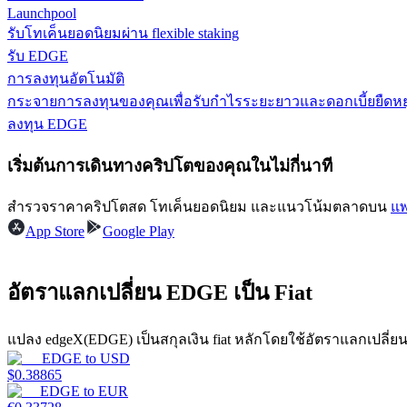
Launchpool
รับโทเค็นยอดนิยมผ่าน flexible staking
เรียนรู้วิธีการรักษาผลกำไร
รับ EDGE
การลงทุนอัตโนมัติ
กระจายการลงทุนของคุณเพื่อรับกำไรระยะยาวและดอกเบี้ยยืดหยุ
ลงทุน EDGE
เริ่มต้นการเดินทางคริปโตของคุณในไม่กี่นาที
ได้รับ
สำรวจราคาคริปโตสด โทเค็นยอดนิยม และแนวโน้มตลาดบน
แพ
App Store
Google Play
อัตราแลกเปลี่ยน EDGE เป็น Fiat
แปลง edgeX(EDGE) เป็นสกุลเงิน fiat หลักโดยใช้อัตราแลกเปลี่ย
EDGE
to
USD
$
0.38865
พาวเวอร์พิกกี้
EDGE
to
EUR