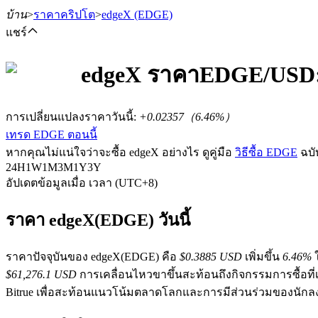
บ้าน
>
ราคาคริปโต
>
edgeX
(EDGE)
แชร์
edgeX
ราคา
EDGE
/USD
ฟิวเจอร์ส
การเปลี่ยนแปลงราคาวันนี้
:
+0.02357
（
6.46
%）
เทรด EDGE ตอนนี้
หากคุณไม่แน่ใจว่าจะซื้อ edgeX อย่างไร ดูคู่มือ
วิธีซื้อ EDGE
ฉบั
24H
1W
1M
3M
1Y
3Y
อัปเดตข้อมูลเมื่อ เวลา (UTC+8)
ราคา edgeX(EDGE) วันนี้
ฟิวเจอร์ส USDT
ราคาปัจจุบันของ edgeX(EDGE) คือ
$0.3885 USD
เพิ่มขึ้น
6.46%
ใ
$61,276.1 USD
การเคลื่อนไหวขาขึ้นสะท้อนถึงกิจกรรมการซื้อที
ฟิวเจอร์สที่ใช้ USDT เป็นหลักประกัน
Bitrue เพื่อสะท้อนแนวโน้มตลาดโลกและการมีส่วนร่วมของนักล