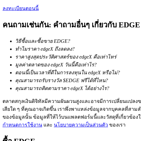
ลงทะเบียนตอนนี้
Launchpool
การเซ้งแบบยืดหยุ่นเพื่อรับโทเคนยอดนิยม
คนถามเช่นกัน: คำถามอื่นๆ เกี่ยวกับ EDGE
วิธีซื้อและซื้อขาย EDGE?
ทำไมราคา edgeX ถึงลดลง?
ราคาสูงสุดประวัติศาสตร์ของ edgeX คือเท่าไหร่
มูลค่าตลาดของ edgeX วันนี้คือเท่าไร?
ตอนนี้เป็นเวลาที่ดีในการลงทุนใน edgeX หรือไม่?
คุณสามารถรับรางวัล $EDGE ฟรีได้ที่ไหน?
การล็อค BTR
คุณสามารถติดตามราคา edgeX ได้อย่างไร?
การลงทุนพิเศษสำหรับผู้ถือ BTR
ตลาดสกุลเงินดิจิทัลมีความผันผวนสูงและอาจมีการเปลี่ยนแปลงขอ
เสียใด ๆ ที่คุณอาจเกิดขึ้น เราพึ่งพาแหล่งข้อมูลจากบุคคลที่สามสำ
ของข้อมูลนั้น ข้อมูลที่ให้ไว้บนแพลตฟอร์มนี้และวัสดุที่เกี่ยวข้
กำหนดการใช้งาน
และ
นโยบายความเป็นส่วนตัว
ของเรา