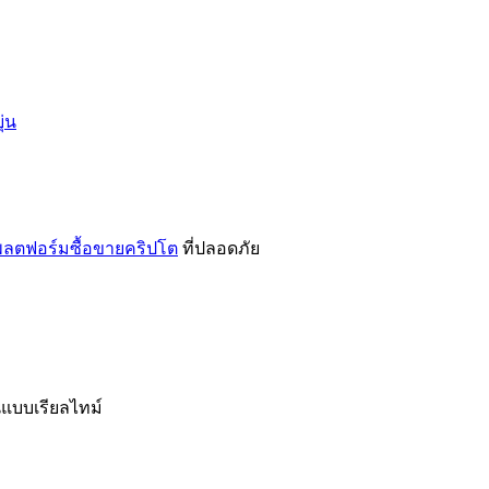
่น
ลตฟอร์มซื้อขายคริปโต
ที่ปลอดภัย
นแบบเรียลไทม์