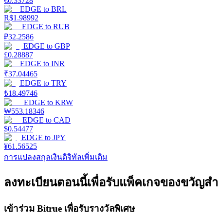
€
0.33728
รับรางวัลการแข่งขันทุกวัน
EDGE
to
BRL
R$
1.98992
EDGE
to
RUB
₽
32.2586
EDGE
to
GBP
£
0.28887
EDGE
to
INR
₹
37.04465
EDGE
to
TRY
₺
18.49746
EDGE
to
KRW
การปักหลัก
₩
553.18346
EDGE
to
CAD
$
0.54477
ผลตอบแทนสูงและเข้าถึงได้ทันที
EDGE
to
JPY
¥
61.56525
การแปลงสกุลเงินดิจิทัลเพิ่มเติม
ลงทะเบียนตอนนี้เพื่อรับแพ็คเกจของขวัญสำ
เข้าร่วม Bitrue เพื่อรับรางวัลพิเศษ