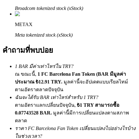
เชิญเพื่อนเพื่อรับรางวัลเงินสด
Broadcom tokenized stock (xStock)
BTC Welcome Rewards
METAX
Meta tokenized stock (xStock)
คำถามที่พบบ่อย
1 BAR มีค่าเท่าไหร่ใน TRY?
ณ ขณะนี้,
1 FC Barcelona Fan Token (BAR มีมูลค่า
ประมาณ ₺12.91 TRY.
มูลค่านี้จะอัปเดตแบบเรียลไทม์
ตามอัตราตลาดปัจจุบัน
BTC Welcome Rewards
ฉันจะได้รับ BAR เท่าไหร่สำหรับ 1 TRY?
Deposit & Trade BTC to Share 25000 USDT prize pool!
ตามอัตราแลกเปลี่ยนปัจจุบัน,
₺1 TRY สามารถซื้อ
0.07743528 BAR.
มูลค่านี้มีการเปลี่ยนแปลงตามสภาพ
ตลาด
ราคา FC Barcelona Fan Token เปลี่ยนแปลงไปอย่างไรบ้าง
Deposit CASHCAT & Win
ในช่วงเวลา?
Share 500000 CASHCAT prize pool