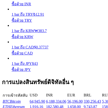
ซื้อด้วย INR
Launchpool
1
bar
ถึง
TRY
₺
12.91
ซื้อด้วย TRY
การเซ้งแบบยืดหยุ่นเพื่อรับโทเคนยอดนิยม
1
bar
ถึง
KRW
₩
383.7
ซื้อด้วย KRW
1
bar
ถึง
CAD
$
0.37737
ซื้อด้วย CAD
1
bar
ถึง
JPY
¥
43
ซื้อด้วย JPY
การล็อค BTR
การแปลงสินทรัพย์ดิจิทัลอื่น ๆ
การลงทุนพิเศษสำหรับผู้ถือ BTR
USD
INR
EUR
BRL
RU
การเข้ารหัสลับ
BTC
Bitcoin
64,945.90
6,188,334.06
56,196.00
330,256.43
5,3
ETH
Ethereum
1,916.16
182,580.48
1,658.00
9,743.87
158