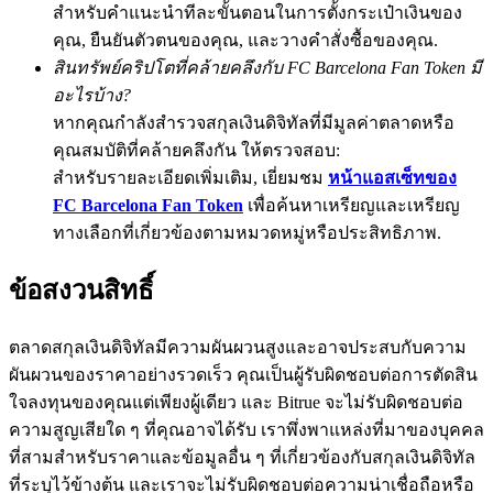
สำหรับคำแนะนำทีละขั้นตอนในการตั้งกระเป๋าเงินของ
BTC Flexible Staking | Daily Rewards
คุณ, ยืนยันตัวตนของคุณ, และวางคำสั่งซื้อของคุณ.
สินทรัพย์คริปโตที่คล้ายคลึงกับ FC Barcelona Fan Token มี
อะไรบ้าง?
หากคุณกำลังสำรวจสกุลเงินดิจิทัลที่มีมูลค่าตลาดหรือ
คุณสมบัติที่คล้ายคลึงกัน ให้ตรวจสอบ:
สำหรับรายละเอียดเพิ่มเติม, เยี่ยมชม
หน้าแอสเซ็ทของ
FC Barcelona Fan Token
เพื่อค้นหาเหรียญและเหรียญ
ทางเลือกที่เกี่ยวข้องตามหมวดหมู่หรือประสิทธิภาพ.
กิจกรรมเพิ่มเติม
ข้อสงวนสิทธิ์
รับรางวัลและสิทธิพิเศษสุดพิเศษ
ตลาดสกุลเงินดิจิทัลมีความผันผวนสูงและอาจประสบกับความ
ศูนย์รางวัล
ผันผวนของราคาอย่างรวดเร็ว คุณเป็นผู้รับผิดชอบต่อการตัดสิน
เข้าสู่ระบบ
ใจลงทุนของคุณแต่เพียงผู้เดียว และ Bitrue จะไม่รับผิดชอบต่อ
ลงชื่อ
ความสูญเสียใด ๆ ที่คุณอาจได้รับ เราพึ่งพาแหล่งที่มาของบุคคล
ที่สามสำหรับราคาและข้อมูลอื่น ๆ ที่เกี่ยวข้องกับสกุลเงินดิจิทัล
ที่ระบุไว้ข้างต้น และเราจะไม่รับผิดชอบต่อความน่าเชื่อถือหรือ