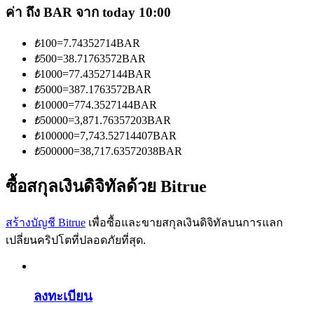
การวิเคราะห์ข้อมูลขนาดใหญ่ รวมถึงข้อมูลการค้า ฯลฯ
ค่า ถึง BAR จาก today 10:00
₺
100
=
7.74352714
BAR
₺
500
=
38.71763572
BAR
₺
1000
=
77.43527144
BAR
₺
5000
=
387.1763572
BAR
₺
10000
=
774.3527144
BAR
₺
50000
=
3,871.76357203
BAR
₺
100000
=
7,743.52714407
BAR
₺
500000
=
38,717.63572038
BAR
แนะนำ
คู่มือเริ่มต้นฟิวเจอร์ส
ซื้อสกุลเงินดิจิทัลด้วย Bitrue
สร้างบัญชี Bitrue
เพื่อซื้อและขายสกุลเงินดิจิทัลบนการแลก
เปลี่ยนคริปโตที่ปลอดภัยที่สุด.
ลงทะเบียน