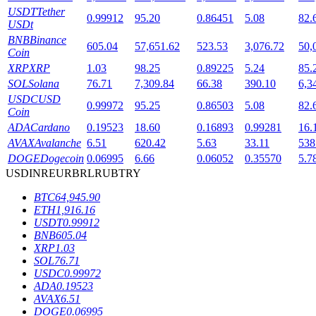
USDT
Tether
0.99912
95.20
0.86451
5.08
82.
USDt
BNB
Binance
605.04
57,651.62
523.53
3,076.72
50,
Coin
XRP
XRP
1.03
98.25
0.89225
5.24
85.
เงินกู้
SOL
Solana
76.71
7,309.84
66.38
390.10
6,3
USDC
USD
บริการยืมเงินที่ได้รับการสนับสนุนจาก Crypto
0.99972
95.25
0.86503
5.08
82.
Coin
ADA
Cardano
0.19523
18.60
0.16893
0.99281
16.
AVAX
Avalanche
6.51
620.42
5.63
33.11
538
DOGE
Dogecoin
0.06995
6.66
0.06052
0.35570
5.7
USD
INR
EUR
BRL
RUB
TRY
BTC
64,945.90
ETH
1,916.16
USDT
0.99912
BNB
605.04
XRP
1.03
ลงทุนอัตโนมัติ
SOL
76.71
USDC
0.99972
คว้าผลกำไรระยะยาวและผลประโยชน์ที่ยืดหยุ่น
ADA
0.19523
AVAX
6.51
DOGE
0.06995