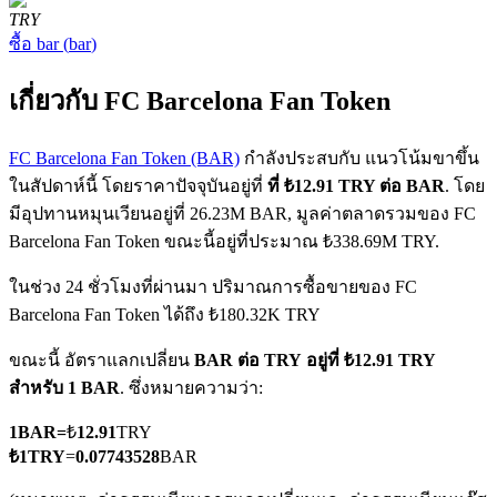
TRY
ซื้อ
bar
(
bar
)
เกี่ยวกับ FC Barcelona Fan Token
FC Barcelona Fan Token (BAR)
กำลังประสบกับ แนวโน้มขาขึ้น
ฟิวเจอร์ส COIN-M
ในสัปดาห์นี้ โดยราคาปัจจุบันอยู่ที่
ที่ ₺12.91 TRY ต่อ BAR
. โดย
มีอุปทานหมุนเวียนอยู่ที่ 26.23M BAR, มูลค่าตลาดรวมของ FC
ฟิวเจอร์สสกุลเงินดิจิทัล
Barcelona Fan Token ขณะนี้อยู่ที่ประมาณ ₺338.69M TRY.
ในช่วง 24 ชั่วโมงที่ผ่านมา ปริมาณการซื้อขายของ FC
TradFi
Barcelona Fan Token ได้ถึง ₺180.32K TRY
อนุพันธ์ของหุ้น ฟอเร็กซ์ โลหะมีค่า และสินค้าโภคภัณฑ์
ขณะนี้ อัตราแลกเปลี่ยน
BAR ต่อ TRY
อยู่ที่ ₺12.91 TRY
สำหรับ 1 BAR
. ซึ่งหมายความว่า:
1
BAR
=
₺
12.91
TRY
₺
1
TRY
=
0.07743528
BAR