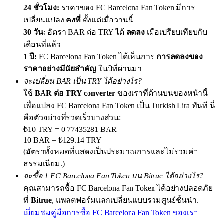
24 ชั่วโมง:
ราคาของ FC Barcelona Fan Token มีการ
เปลี่ยนแปลง
คงที่
ตั้งแต่เมื่อวานนี้.
30 วัน:
อัตรา BAR ต่อ TRY ได้
ลดลง
เมื่อเปรียบเทียบกับ
Exclusive for BitMart Users
เดือนที่แล้ว
1 ปี:
FC Barcelona Fan Token ได้เห็นการ
การลดลงของ
Register & Trade to Win 500,000 USDT
ราคาอย่างมีนัยสำคัญ
ในปีที่ผ่านมา
จะเปลี่ยน BAR เป็น TRY ได้อย่างไร?
ใช้
BAR ต่อ TRY converter
ของเราที่ด้านบนของหน้านี้
Precious Metals Trading Carnival
เพื่อแปลง FC Barcelona Fan Token เป็น Turkish Lira ทันที นี่
Trade Gold & Silver · 33,333 USDT Bonus
คือตัวอย่างที่รวดเร็วบางส่วน:
₺10 TRY = 0.77435281 BAR
10 BAR = ₺129.14 TRY
(อัตราทั้งหมดที่แสดงเป็นประมาณการและไม่รวมค่า
USDT New User Exclusive 10% APR
ธรรมเนียม.)
จะซื้อ 1 FC Barcelona Fan Token บน Bitrue ได้อย่างไร?
USDT Flexible Staking | Daily Rewards
คุณสามารถซื้อ FC Barcelona Fan Token ได้อย่างปลอดภัย
ที่
Bitrue
, แพลตฟอร์มแลกเปลี่ยนแบบรวมศูนย์ชั้นนำ.
เยี่ยมชมคู่มือการซื้อ FC Barcelona Fan Token ของเรา
BTC New User Exclusive: 6.5% APR