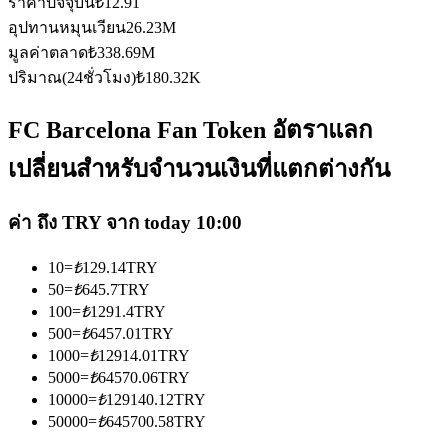
ราคาปัจจุบัน
₺
12.91
อุปทานหมุนเวียน
26.23M
มูลค่าตลาด
₺
338.69M
ปริมาณ(24ชั่วโมง)
₺
180.32K
FC Barcelona Fan Token อัตราแลก
เป็นเทรดเดอร์คัดลอก
เปลี่ยนสำหรับจำนวนเงินที่แตกต่างกัน
เพลิดเพลินกับการแบ่งปันผลกำไรและค่าคอมมิชชั่นการคัด
ลอกการซื้อขาย
ค่า ถึง TRY จาก today 10:00
10
=
₺
129.14
TRY
50
=
₺
645.7
TRY
100
=
₺
1291.4
TRY
500
=
₺
6457.01
TRY
1000
=
₺
12914.01
TRY
5000
=
₺
64570.06
TRY
10000
=
₺
129140.12
TRY
ข้อมูล
50000
=
₺
645700.58
TRY