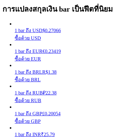
การแปลงสกุลเงิน bar เป็นฟีตที่นิยม
รับรางวัลการแข่งขันทุกวัน
1
bar
ถึง
USD
$
0.27066
ซื้อด้วย USD
1
bar
ถึง
EUR
€
0.23419
ซื้อด้วย EUR
1
bar
ถึง
BRL
R$
1.38
การปักหลัก
ซื้อด้วย BRL
ผลตอบแทนสูงและเข้าถึงได้ทันที
1
bar
ถึง
RUB
₽
22.38
ซื้อด้วย RUB
1
bar
ถึง
GBP
£
0.20054
ซื้อด้วย GBP
1
bar
ถึง
INR
₹
25.79