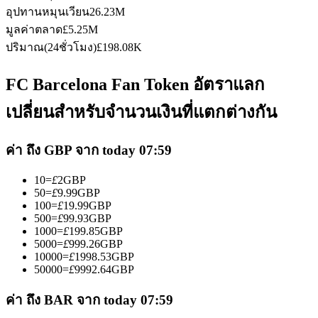
อุปทานหมุนเวียน
26.23M
มูลค่าตลาด
£
5.25M
ปริมาณ(24ชั่วโมง)
£
198.08K
FC Barcelona Fan Token อัตราแลก
เป็นเทรดเดอร์คัดลอก
เปลี่ยนสำหรับจำนวนเงินที่แตกต่างกัน
เพลิดเพลินกับการแบ่งปันผลกำไรและค่าคอมมิชชั่นการคัด
ลอกการซื้อขาย
ค่า ถึง GBP จาก today 07:59
10
=
£
2
GBP
50
=
£
9.99
GBP
100
=
£
19.99
GBP
500
=
£
99.93
GBP
1000
=
£
199.85
GBP
5000
=
£
999.26
GBP
10000
=
£
1998.53
GBP
50000
=
£
9992.64
GBP
ข้อมูล
ค่า ถึง BAR จาก today 07:59