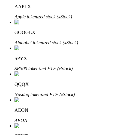
AAPLX
Apple tokenized stock (xStock)
GOOGLX
Alphabet tokenized stock (xStock)
พันธมิตร Bitrue
SPYX
มากถึง 65% คอมมิชชั่น!
SP500 tokenized ETF (xStock)
QQQX
Nasdaq tokenized ETF (xStock)
AEON
AEON
การแนะนำ