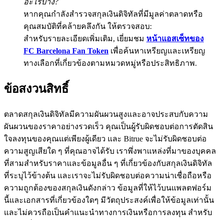
อะไรบ้าง?
หากคุณกำลังสำรวจสกุลเงินดิจิทัลที่มีมูลค่าตลาดหรือ
BTC Flexible Staking | Daily Rewards
คุณสมบัติที่คล้ายคลึงกัน ให้ตรวจสอบ:
สำหรับรายละเอียดเพิ่มเติม, เยี่ยมชม
หน้าแอสเซ็ทของ
FC Barcelona Fan Token
เพื่อค้นหาเหรียญและเหรียญ
ทางเลือกที่เกี่ยวข้องตามหมวดหมู่หรือประสิทธิภาพ.
ข้อสงวนสิทธิ์
ตลาดสกุลเงินดิจิทัลมีความผันผวนสูงและอาจประสบกับความ
กิจกรรมเพิ่มเติม
ผันผวนของราคาอย่างรวดเร็ว คุณเป็นผู้รับผิดชอบต่อการตัดสิน
รับรางวัลและสิทธิพิเศษสุดพิเศษ
ใจลงทุนของคุณแต่เพียงผู้เดียว และ Bitrue จะไม่รับผิดชอบต่อ
ความสูญเสียใด ๆ ที่คุณอาจได้รับ เราพึ่งพาแหล่งที่มาของบุคคล
ศูนย์รางวัล
ที่สามสำหรับราคาและข้อมูลอื่น ๆ ที่เกี่ยวข้องกับสกุลเงินดิจิทัล
ที่ระบุไว้ข้างต้น และเราจะไม่รับผิดชอบต่อความน่าเชื่อถือหรือ
เข้าสู่ระบบ
ลงชื่อ
ความถูกต้องของสกุลเงินดังกล่าว ข้อมูลที่ให้ไว้บนแพลตฟอร์ม
นี้และเอกสารที่เกี่ยวข้องใดๆ มีวัตถุประสงค์เพื่อให้ข้อมูลเท่านั้น
และไม่ควรถือเป็นคำแนะนำทางการเงินหรือการลงทุน สำหรับ