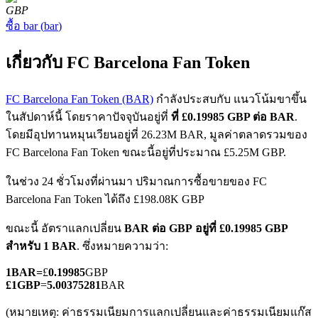
GBP
ซื้อ
bar
(
bar
)
เกี่ยวกับ FC Barcelona Fan Token
FC Barcelona Fan Token (BAR)
กำลังประสบกับ แนวโน้มขาขึ้น
ฟิวเจอร์ส COIN-M
ในสัปดาห์นี้ โดยราคาปัจจุบันอยู่ที่
ที่ £0.19985 GBP ต่อ BAR
.
โดยมีอุปทานหมุนเวียนอยู่ที่ 26.23M BAR, มูลค่าตลาดรวมของ
ฟิวเจอร์สสกุลเงินดิจิทัล
FC Barcelona Fan Token ขณะนี้อยู่ที่ประมาณ £5.25M GBP.
ในช่วง 24 ชั่วโมงที่ผ่านมา ปริมาณการซื้อขายของ FC
TradFi
Barcelona Fan Token ได้ถึง £198.08K GBP
อนุพันธ์ของหุ้น ฟอเร็กซ์ โลหะมีค่า และสินค้าโภคภัณฑ์
ขณะนี้ อัตราแลกเปลี่ยน
BAR ต่อ GBP
อยู่ที่ £0.19985 GBP
สำหรับ 1 BAR
. ซึ่งหมายความว่า:
1
BAR
=
£
0.19985
GBP
£
1
GBP
=
5.00375281
BAR
(หมายเหตุ: ค่าธรรมเนียมการแลกเปลี่ยนและค่าธรรมเนียมแก๊ส