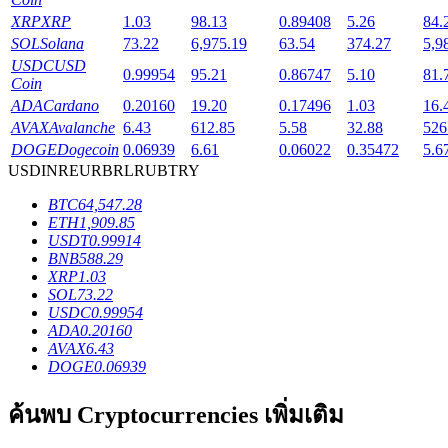
XRP
XRP
1.03
98.13
0.89408
5.26
84.
SOL
Solana
73.22
6,975.19
63.54
374.27
5,9
USDC
USD
0.99954
95.21
0.86747
5.10
81.
Coin
เงินกู้
ADA
Cardano
0.20160
19.20
0.17496
1.03
16.
AVAX
Avalanche
6.43
612.85
5.58
32.88
526
บริการยืมเงินที่ได้รับการสนับสนุนจาก Crypto
DOGE
Dogecoin
0.06939
6.61
0.06022
0.35472
5.6
USD
INR
EUR
BRL
RUB
TRY
BTC
64,547.28
ETH
1,909.85
USDT
0.99914
BNB
588.29
XRP
1.03
SOL
73.22
USDC
0.99954
ADA
0.20160
AVAX
6.43
ลงทุนอัตโนมัติ
DOGE
0.06939
คว้าผลกำไรระยะยาวและผลประโยชน์ที่ยืดหยุ่น
ค้นพบ Cryptocurrencies เพิ่มเติม