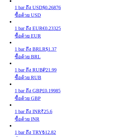
1
bar
ถึง
USD
$
0.26876
รับรางวัลการแข่งขันทุกวัน
ซื้อด้วย USD
1
bar
ถึง
EUR
€
0.23325
ซื้อด้วย EUR
1
bar
ถึง
BRL
R$
1.37
ซื้อด้วย BRL
1
bar
ถึง
RUB
₽
21.99
การปักหลัก
ซื้อด้วย RUB
ผลตอบแทนสูงและเข้าถึงได้ทันที
1
bar
ถึง
GBP
£
0.19985
ซื้อด้วย GBP
1
bar
ถึง
INR
₹
25.6
ซื้อด้วย INR
1
bar
ถึง
TRY
₺
12.82