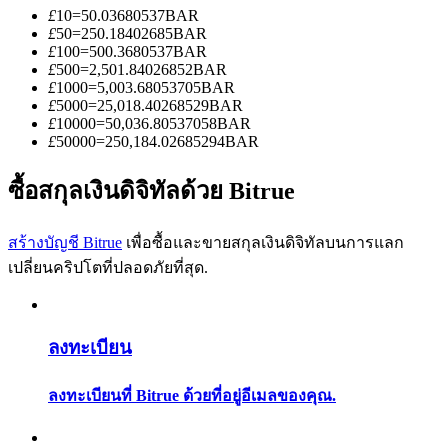
การวิเคราะห์ข้อมูลขนาดใหญ่ รวมถึงข้อมูลการค้า ฯลฯ
£
10
=
50.03680537
BAR
£
50
=
250.18402685
BAR
£
100
=
500.3680537
BAR
£
500
=
2,501.84026852
BAR
£
1000
=
5,003.68053705
BAR
£
5000
=
25,018.40268529
BAR
£
10000
=
50,036.80537058
BAR
£
50000
=
250,184.02685294
BAR
ซื้อสกุลเงินดิจิทัลด้วย Bitrue
แนะนำ
สร้างบัญชี Bitrue
เพื่อซื้อและขายสกุลเงินดิจิทัลบนการแลก
คู่มือเริ่มต้นฟิวเจอร์ส
เปลี่ยนคริปโตที่ปลอดภัยที่สุด.
ลงทะเบียน
ลงทะเบียนที่ Bitrue ด้วยที่อยู่อีเมลของคุณ.