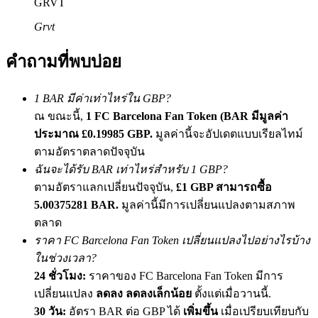
GRVT
เชิญเพื่อนเพื่อรับรางวัลเงินสด
Grvt
BTC Welcome Rewards
คำถามที่พบบ่อย
1 BAR มีค่าเท่าไหร่ใน GBP?
ณ ขณะนี้,
1 FC Barcelona Fan Token (BAR มีมูลค่า
ประมาณ £0.19985 GBP.
มูลค่านี้จะอัปเดตแบบเรียลไทม์
ตามอัตราตลาดปัจจุบัน
ฉันจะได้รับ BAR เท่าไหร่สำหรับ 1 GBP?
ตามอัตราแลกเปลี่ยนปัจจุบัน,
£1 GBP สามารถซื้อ
5.00375281 BAR.
มูลค่านี้มีการเปลี่ยนแปลงตามสภาพ
BTC Welcome Rewards
ตลาด
Deposit & Trade BTC to Share 25000 USDT prize pool!
ราคา FC Barcelona Fan Token เปลี่ยนแปลงไปอย่างไรบ้าง
ในช่วงเวลา?
24 ชั่วโมง:
ราคาของ FC Barcelona Fan Token มีการ
เปลี่ยนแปลง
ลดลง ลดลงเล็กน้อย
ตั้งแต่เมื่อวานนี้.
Deposit CASHCAT & Win
30 วัน:
อัตรา BAR ต่อ GBP ได้
เพิ่มขึ้น
เมื่อเปรียบเทียบกับ
Share 500000 CASHCAT prize pool