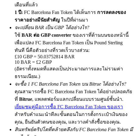
เดือนที่แล้ว
1 ปี:
FC Barcelona Fan Token ได้เห็นการ
การลดลงของ
ราคาอย่างมีนัยสำคัญ
ในปีที่ผ่านมา
Exclusive for BitMart Users
จะเปลี่ยน BAR เป็น GBP ได้อย่างไร?
ใช้
BAR ต่อ GBP converter
ของเราที่ด้านบนของหน้านี้
Register & Trade to Win 500,000 USDT
เพื่อแปลง FC Barcelona Fan Token เป็น Pound Sterling
ทันที นี่คือตัวอย่างที่รวดเร็วบางส่วน:
£10 GBP = 50.03752814 BAR
10 BAR = £2 GBP
Precious Metals Trading Carnival
(อัตราทั้งหมดที่แสดงเป็นประมาณการและไม่รวมค่า
Trade Gold & Silver · 33,333 USDT Bonus
ธรรมเนียม.)
จะซื้อ 1 FC Barcelona Fan Token บน Bitrue ได้อย่างไร?
คุณสามารถซื้อ FC Barcelona Fan Token ได้อย่างปลอดภัย
USDT New User Exclusive 10% APR
ที่
Bitrue
, แพลตฟอร์มแลกเปลี่ยนแบบรวมศูนย์ชั้นนำ.
เยี่ยมชมคู่มือการซื้อ FC Barcelona Fan Token ของเรา
USDT Flexible Staking | Daily Rewards
สำหรับคำแนะนำทีละขั้นตอนในการตั้งกระเป๋าเงินของ
คุณ, ยืนยันตัวตนของคุณ, และวางคำสั่งซื้อของคุณ.
สินทรัพย์คริปโตที่คล้ายคลึงกับ FC Barcelona Fan Token มี
BTC New User Exclusive: 6.5% APR