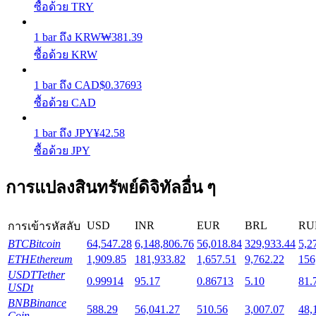
ซื้อด้วย TRY
Launchpool
1
bar
ถึง
KRW
₩
381.39
ซื้อด้วย KRW
การเซ้งแบบยืดหยุ่นเพื่อรับโทเคนยอดนิยม
1
bar
ถึง
CAD
$
0.37693
ซื้อด้วย CAD
1
bar
ถึง
JPY
¥
42.58
ซื้อด้วย JPY
การแปลงสินทรัพย์ดิจิทัลอื่น ๆ
การล็อค BTR
USD
INR
EUR
BRL
RU
การเข้ารหัสลับ
การลงทุนพิเศษสำหรับผู้ถือ BTR
BTC
Bitcoin
64,547.28
6,148,806.76
56,018.84
329,933.44
5,2
ETH
Ethereum
1,909.85
181,933.82
1,657.51
9,762.22
156
USDT
Tether
0.99914
95.17
0.86713
5.10
81.
USDt
BNB
Binance
588.29
56,041.27
510.56
3,007.07
48,
Coin