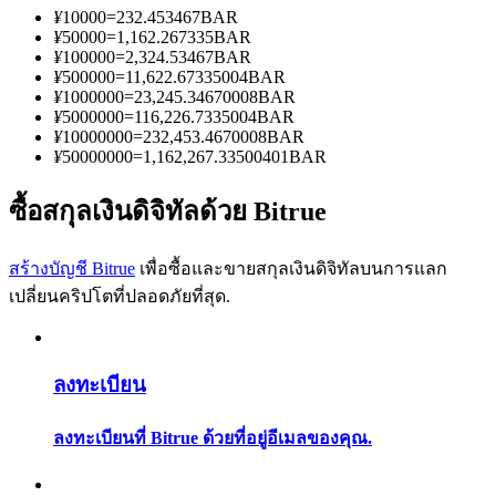
การวิเคราะห์ข้อมูลขนาดใหญ่ รวมถึงข้อมูลการค้า ฯลฯ
¥
10000
=
232.453467
BAR
¥
50000
=
1,162.267335
BAR
¥
100000
=
2,324.53467
BAR
¥
500000
=
11,622.67335004
BAR
¥
1000000
=
23,245.34670008
BAR
¥
5000000
=
116,226.7335004
BAR
¥
10000000
=
232,453.4670008
BAR
¥
50000000
=
1,162,267.33500401
BAR
ซื้อสกุลเงินดิจิทัลด้วย Bitrue
แนะนำ
สร้างบัญชี Bitrue
เพื่อซื้อและขายสกุลเงินดิจิทัลบนการแลก
คู่มือเริ่มต้นฟิวเจอร์ส
เปลี่ยนคริปโตที่ปลอดภัยที่สุด.
ลงทะเบียน
ลงทะเบียนที่ Bitrue ด้วยที่อยู่อีเมลของคุณ.