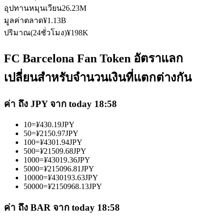
อุปทานหมุนเวียน
26.23M
มูลค่าตลาด
¥
1.13B
ปริมาณ(24ชั่วโมง)
¥
198K
FC Barcelona Fan Token อัตราแลก
เป็นเทรดเดอร์คัดลอก
เปลี่ยนสำหรับจำนวนเงินที่แตกต่างกัน
เพลิดเพลินกับการแบ่งปันผลกำไรและค่าคอมมิชชั่นการคัด
ลอกการซื้อขาย
ค่า ถึง JPY จาก today 18:58
10
=
¥
430.19
JPY
50
=
¥
2150.97
JPY
100
=
¥
4301.94
JPY
500
=
¥
21509.68
JPY
1000
=
¥
43019.36
JPY
5000
=
¥
215096.81
JPY
10000
=
¥
430193.63
JPY
50000
=
¥
2150968.13
JPY
ข้อมูล
ค่า ถึง BAR จาก today 18:58