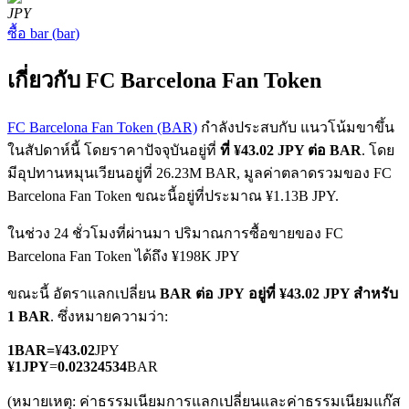
JPY
ซื้อ
bar
(
bar
)
เกี่ยวกับ FC Barcelona Fan Token
FC Barcelona Fan Token (BAR)
กำลังประสบกับ แนวโน้มขาขึ้น
ฟิวเจอร์ส COIN-M
ในสัปดาห์นี้ โดยราคาปัจจุบันอยู่ที่
ที่ ¥43.02 JPY ต่อ BAR
. โดย
มีอุปทานหมุนเวียนอยู่ที่ 26.23M BAR, มูลค่าตลาดรวมของ FC
ฟิวเจอร์สสกุลเงินดิจิทัล
Barcelona Fan Token ขณะนี้อยู่ที่ประมาณ ¥1.13B JPY.
ในช่วง 24 ชั่วโมงที่ผ่านมา ปริมาณการซื้อขายของ FC
TradFi
Barcelona Fan Token ได้ถึง ¥198K JPY
อนุพันธ์ของหุ้น ฟอเร็กซ์ โลหะมีค่า และสินค้าโภคภัณฑ์
ขณะนี้ อัตราแลกเปลี่ยน
BAR ต่อ JPY
อยู่ที่ ¥43.02 JPY สำหรับ
1 BAR
. ซึ่งหมายความว่า:
1
BAR
=
¥
43.02
JPY
¥
1
JPY
=
0.02324534
BAR
(หมายเหตุ: ค่าธรรมเนียมการแลกเปลี่ยนและค่าธรรมเนียมแก๊ส