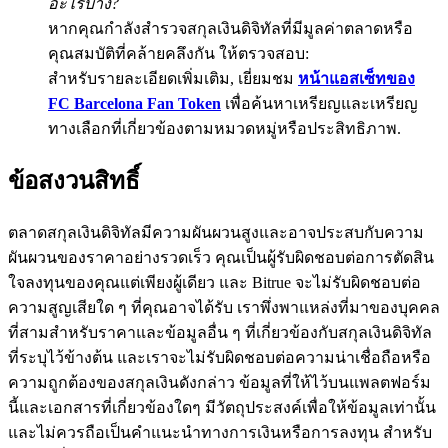
อะไรบ้าง?
หากคุณกำลังสำรวจสกุลเงินดิจิทัลที่มีมูลค่าตลาดหรือ
BTC Flexible Staking | Daily Rewards
คุณสมบัติที่คล้ายคลึงกัน ให้ตรวจสอบ:
สำหรับรายละเอียดเพิ่มเติม, เยี่ยมชม
หน้าแอสเซ็ทของ
FC Barcelona Fan Token
เพื่อค้นหาเหรียญและเหรียญ
ทางเลือกที่เกี่ยวข้องตามหมวดหมู่หรือประสิทธิภาพ.
ข้อสงวนสิทธิ์
ตลาดสกุลเงินดิจิทัลมีความผันผวนสูงและอาจประสบกับความ
กิจกรรมเพิ่มเติม
ผันผวนของราคาอย่างรวดเร็ว คุณเป็นผู้รับผิดชอบต่อการตัดสิน
รับรางวัลและสิทธิพิเศษสุดพิเศษ
ใจลงทุนของคุณแต่เพียงผู้เดียว และ Bitrue จะไม่รับผิดชอบต่อ
ความสูญเสียใด ๆ ที่คุณอาจได้รับ เราพึ่งพาแหล่งที่มาของบุคคล
ศูนย์รางวัล
ที่สามสำหรับราคาและข้อมูลอื่น ๆ ที่เกี่ยวข้องกับสกุลเงินดิจิทัล
ที่ระบุไว้ข้างต้น และเราจะไม่รับผิดชอบต่อความน่าเชื่อถือหรือ
เข้าสู่ระบบ
ลงชื่อ
ความถูกต้องของสกุลเงินดังกล่าว ข้อมูลที่ให้ไว้บนแพลตฟอร์ม
นี้และเอกสารที่เกี่ยวข้องใดๆ มีวัตถุประสงค์เพื่อให้ข้อมูลเท่านั้น
และไม่ควรถือเป็นคำแนะนำทางการเงินหรือการลงทุน สำหรับ