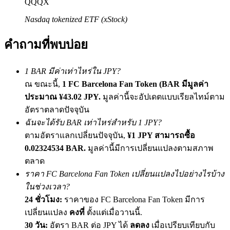
QQQX
เชิญเพื่อนเพื่อรับรางวัลเงินสด
Nasdaq tokenized ETF (xStock)
BTC Welcome Rewards
คำถามที่พบบ่อย
1 BAR มีค่าเท่าไหร่ใน JPY?
ณ ขณะนี้,
1 FC Barcelona Fan Token (BAR มีมูลค่า
ประมาณ ¥43.02 JPY.
มูลค่านี้จะอัปเดตแบบเรียลไทม์ตาม
อัตราตลาดปัจจุบัน
ฉันจะได้รับ BAR เท่าไหร่สำหรับ 1 JPY?
ตามอัตราแลกเปลี่ยนปัจจุบัน,
¥1 JPY สามารถซื้อ
0.02324534 BAR.
มูลค่านี้มีการเปลี่ยนแปลงตามสภาพ
BTC Welcome Rewards
ตลาด
Deposit & Trade BTC to Share 25000 USDT prize pool!
ราคา FC Barcelona Fan Token เปลี่ยนแปลงไปอย่างไรบ้าง
ในช่วงเวลา?
24 ชั่วโมง:
ราคาของ FC Barcelona Fan Token มีการ
เปลี่ยนแปลง
คงที่
ตั้งแต่เมื่อวานนี้.
Deposit CASHCAT & Win
30 วัน:
อัตรา BAR ต่อ JPY ได้
ลดลง
เมื่อเปรียบเทียบกับ
Share 500000 CASHCAT prize pool