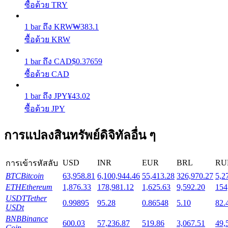
ซื้อด้วย TRY
Launchpool
1
bar
ถึง
KRW
₩
383.1
ซื้อด้วย KRW
การเซ้งแบบยืดหยุ่นเพื่อรับโทเคนยอดนิยม
1
bar
ถึง
CAD
$
0.37659
ซื้อด้วย CAD
1
bar
ถึง
JPY
¥
43.02
ซื้อด้วย JPY
การแปลงสินทรัพย์ดิจิทัลอื่น ๆ
การล็อค BTR
USD
INR
EUR
BRL
RU
การเข้ารหัสลับ
การลงทุนพิเศษสำหรับผู้ถือ BTR
BTC
Bitcoin
63,958.81
6,100,944.46
55,413.28
326,970.27
5,2
ETH
Ethereum
1,876.33
178,981.12
1,625.63
9,592.20
154
USDT
Tether
0.99895
95.28
0.86548
5.10
82.
USDt
BNB
Binance
600.03
57,236.87
519.86
3,067.51
49,
Coin