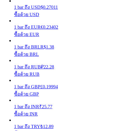
1
bar
ถึง
USD
$
0.27011
รับรางวัลการแข่งขันทุกวัน
ซื้อด้วย USD
1
bar
ถึง
EUR
€
0.23402
ซื้อด้วย EUR
1
bar
ถึง
BRL
R$
1.38
ซื้อด้วย BRL
1
bar
ถึง
RUB
₽
22.28
การปักหลัก
ซื้อด้วย RUB
ผลตอบแทนสูงและเข้าถึงได้ทันที
1
bar
ถึง
GBP
£
0.19994
ซื้อด้วย GBP
1
bar
ถึง
INR
₹
25.77
ซื้อด้วย INR
1
bar
ถึง
TRY
₺
12.89