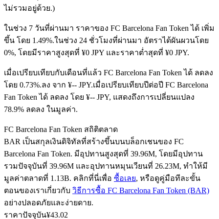
ไม่รวมอยู่ด้วย.)
ในช่วง 7 วันที่ผ่านมา ราคาของ FC Barcelona Fan Token ได้ เพิ่ม
ฟิวเจอร์ส USDC
ขึ้น โดย 1.49%.
ในช่วง 24 ชั่วโมงที่ผ่านมา อัตราได้ผันผวนโดย
0%, โดยมีราคาสูงสุดที่ ¥0 JPY และราคาต่ำสุดที่ ¥0 JPY.
ฟิวเจอร์สที่ใช้ USDC เป็นหลักประกัน
เมื่อเปรียบเทียบกับเดือนที่แล้ว FC Barcelona Fan Token ได้ ลดลง
โดย 0.73%.ลง จาก ¥-- JPY.
เมื่อเปรียบเทียบปีต่อปี FC Barcelona
Fan Token ได้ ลดลง โดย ¥-- JPY, แสดงถึงการเปลี่ยนแปลง
78.9% ลดลง ในมูลค่า.
FC Barcelona Fan Token สถิติตลาด
BAR เป็นสกุลเงินดิจิทัลที่สร้างขึ้นบนบล็อกเชนของ FC
Barcelona Fan Token. มีอุปทานสูงสุดที่ 39.96M, โดยมีอุปทาน
คัดลอกการซื้อขาย
รวมปัจจุบันที่ 39.96M และอุปทานหมุนเวียนที่ 26.23M, ทำให้มี
มูลค่าตลาดที่ 1.13B. คลิกที่นี่เพื่อ
ซื้อเลย
, หรือดูคู่มือทีละขั้น
เข้าร่วมกับเทรดเดอร์ชั้นนำ
ตอนของเราเกี่ยวกับ
วิธีการซื้อ FC Barcelona Fan Token (BAR)
อย่างปลอดภัยและง่ายดาย.
ราคาปัจจุบัน
¥
43.02