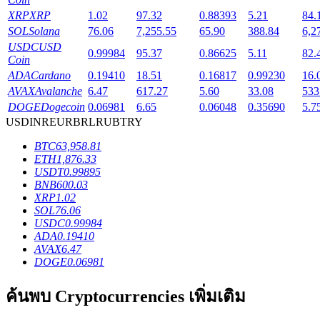
XRP
XRP
1.02
97.32
0.88393
5.21
84.
SOL
Solana
76.06
7,255.55
65.90
388.84
6,2
USDC
USD
0.99984
95.37
0.86625
5.11
82.
Coin
เงินกู้
ADA
Cardano
0.19410
18.51
0.16817
0.99230
16.
AVAX
Avalanche
6.47
617.27
5.60
33.08
533
บริการยืมเงินที่ได้รับการสนับสนุนจาก Crypto
DOGE
Dogecoin
0.06981
6.65
0.06048
0.35690
5.7
USD
INR
EUR
BRL
RUB
TRY
BTC
63,958.81
ETH
1,876.33
USDT
0.99895
BNB
600.03
XRP
1.02
SOL
76.06
USDC
0.99984
ADA
0.19410
AVAX
6.47
ลงทุนอัตโนมัติ
DOGE
0.06981
คว้าผลกำไรระยะยาวและผลประโยชน์ที่ยืดหยุ่น
ค้นพบ Cryptocurrencies เพิ่มเติม