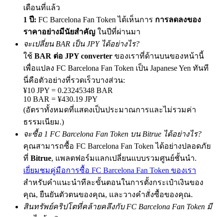
เดือนที่แล้ว
1 ปี:
FC Barcelona Fan Token ได้เห็นการ
การลดลงของ
ราคาอย่างมีนัยสำคัญ
ในปีที่ผ่านมา
Exclusive for BitMart Users
จะเปลี่ยน BAR เป็น JPY ได้อย่างไร?
ใช้
BAR ต่อ JPY converter
ของเราที่ด้านบนของหน้านี้
Register & Trade to Win 500,000 USDT
เพื่อแปลง FC Barcelona Fan Token เป็น Japanese Yen ทันที
นี่คือตัวอย่างที่รวดเร็วบางส่วน:
¥10 JPY = 0.23245348 BAR
10 BAR = ¥430.19 JPY
Precious Metals Trading Carnival
(อัตราทั้งหมดที่แสดงเป็นประมาณการและไม่รวมค่า
Trade Gold & Silver · 33,333 USDT Bonus
ธรรมเนียม.)
จะซื้อ 1 FC Barcelona Fan Token บน Bitrue ได้อย่างไร?
คุณสามารถซื้อ FC Barcelona Fan Token ได้อย่างปลอดภัย
USDT New User Exclusive 10% APR
ที่
Bitrue
, แพลตฟอร์มแลกเปลี่ยนแบบรวมศูนย์ชั้นนำ.
เยี่ยมชมคู่มือการซื้อ FC Barcelona Fan Token ของเรา
USDT Flexible Staking | Daily Rewards
สำหรับคำแนะนำทีละขั้นตอนในการตั้งกระเป๋าเงินของ
คุณ, ยืนยันตัวตนของคุณ, และวางคำสั่งซื้อของคุณ.
สินทรัพย์คริปโตที่คล้ายคลึงกับ FC Barcelona Fan Token มี
BTC New User Exclusive: 6.5% APR