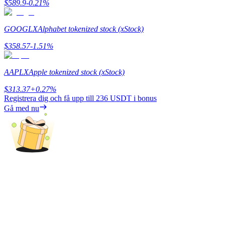
$
589.9
-0.21
%
GOOGLX
Alphabet tokenized stock (xStock)
$
358.57
-1.51
%
Bitrue Partners
AAPLX
Apple tokenized stock (xStock)
$
313.37
+
0.27
%
Registrera dig och få upp till
236 USDT
i bonus
Gå med nu
Bitrue Affiliates
Upp till 65% provision!