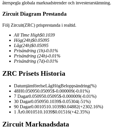
återspegla globala marknadstrender och investerarstämning.
Zircuit Diagram Prestanda
Följ Zircuit(ZRC) prisprestanda i realtid.
COIN-M Futures
All Time High
$
0.1039
Futures för kryptovaluta
Hög
(24h)
$
0.05095
Låg
(24h)
$
0.05095
Prisändring
(1h)
-0.01
%
Prisändring
(24h)
-0.01
%
TradFi
Prisändring
(7d)
-0.01
%
Derivat för aktier, valuta, ädelmetaller och råvaror
ZRC Prisets Historia
Datumjämförelse
Låg
Hög
Beloppsändring
(%)
48H
0.05095
0.05095
$
-0.000009
(
-0.01
%)
7 Dagar
0.05095
0.05095
$
-0.000009
(
-0.01
%)
30 Dagar
0.05095
0.1039
$
-0.05304
(
-51
%)
90 Dagar
0.001051
0.1039
$
0.04882
(
+
2302.16
%)
1 År
0.001051
0.1039
$
0.01516
(
+
42.35
%)
Zircuit Marknadsdata
USDC Futures