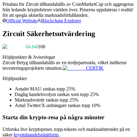
Prisdata för Zircuit tillhandahålls av CoinMarketCap och aggregeras
Bli en Copy Trader
från ledande kryptobörser världen över. Priserna uppdateras i realtid
Njut av vinstdelning och kopieringshandelsprovisioner
för att spegla aktuella marknadsförhållanden.
Official Website
Blockchain Explorer
Zircuit Säkerhetsutvärdering
84.84
/100
Höjdpunkter & Aviseringar
Zircuit
Betyg tillhandahålls av en tredjepartssida, vilket indikerar
investeringsprojektets situation.
CERTIK
Information
Höjdpunkter
Big data-analys inklusive handelsinformation, etc.
Antalet MAU rankas topp 25%
Daglig handelsvolym rankas som topp 25%
Marknadsvärde rankas topp 25%
Antal Twitter/X-anhängare rankas topp 10%
Starta din krypto-resa på några minuter
Utforska live kryptopriser, topp-tokens och marknadstrender på en
säker
kryptohandelsplattform
.