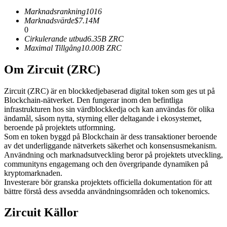
Futures med USDC som säkerhet
Marknadsrankning
1016
Marknadsvärde
$
7.14M
0
Cirkulerande utbud
6.35B
ZRC
Maximal Tillgång
10.00B
ZRC
Om Zircuit (ZRC)
Zircuit (ZRC) är en blockkedjebaserad digital token som ges ut på
Blockchain-nätverket. Den fungerar inom den befintliga
infrastrukturen hos sin värdblockkedja och kan användas för olika
Kopiera Trading
ändamål, såsom nytta, styrning eller deltagande i ekosystemet,
beroende på projektets utformning.
Gå med de bästa handlarna
Som en token byggd på Blockchain är dess transaktioner beroende
av det underliggande nätverkets säkerhet och konsensusmekanism.
Användning och marknadsutveckling beror på projektets utveckling,
communityns engagemang och den övergripande dynamiken på
kryptomarknaden.
Investerare bör granska projektets officiella dokumentation för att
bättre förstå dess avsedda användningsområden och tokenomics.
Zircuit Källor