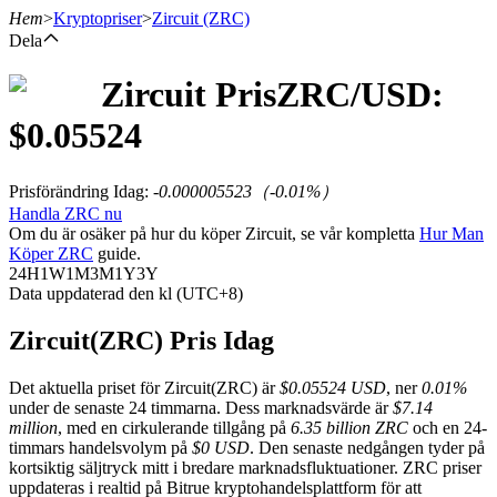
Hem
>
Kryptopriser
>
Zircuit
(ZRC)
Dela
Zircuit
Pris
ZRC
/USD:
Terminer
$
0.05524
Prisförändring Idag
:
-0.000005523
（
-0.01
%）
Handla ZRC nu
Om du är osäker på hur du köper Zircuit, se vår kompletta
Hur Man
Köper ZRC
guide.
24H
1W
1M
3M
1Y
3Y
Data uppdaterad den kl (UTC+8)
USDT Futures
Zircuit(ZRC) Pris Idag
Futures med USDT som säkerhet
Det aktuella priset för Zircuit(ZRC) är
$0.05524 USD
, ner
0.01%
under de senaste 24 timmarna. Dess marknadsvärde är
$7.14
million
, med en cirkulerande tillgång på
6.35 billion ZRC
och en 24-
timmars handelsvolym på
$0 USD
. Den senaste nedgången tyder på
kortsiktig säljtryck mitt i bredare marknadsfluktuationer. ZRC priser
uppdateras i realtid på Bitrue kryptohandelsplattform för att