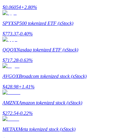
$
0.06054
+
2.80
%
SPYX
SP500 tokenized ETF (xStock)
Auto Invest
$
773.37
-0.40
%
Ta långsiktig vinst och flexibla intressen
QQQX
Nasdaq tokenized ETF (xStock)
$
717.28
-0.63
%
AVGOX
Broadcom tokenized stock (xStock)
$
428.98
+
1.41
%
Lär dig Staking
AMZNX
Amazon tokenized stock (xStock)
Lär dig mer om att tjäna passiv inkomst
$
272.54
-0.22
%
Bitrue
AI
METAX
Meta tokenized stock (xStock)