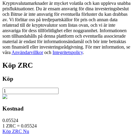
Kryptovalutamarknader är mycket volatila och kan uppleva snabba
prisfluktuationer. Du är ensam ansvarig för dina investeringsbeslut
Utsättning
och Bitrue är inte ansvarig för eventuella förluster du kan drabbas
av. Vi förlitar oss på tredjepartskällor för pris och annan data
Hög avkastning och omedelbar tillgång
relaterad till de kryptovalutor som listas ovan, och vi är inte
ansvariga för dess tillförlitlighet eller noggrannhet. Informationen
som tillhandahålls på denna plattform och eventuella associerade
material är endast för informationsändamål och bör inte betraktas
som finansiell eller investeringsrådgivning. För mer information, se
våra
Användarvillkor
och
Integritetspolicy
.
Köp
ZRC
Köp
Launchpool
Flexibel insats för att tjäna populära tokens
Kostnad
0.05524
1
ZRC
=
0.05524
Köp ZRC Nu