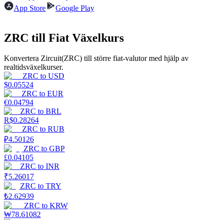
App Store
Google Play
Guide
ZRC till Fiat Växelkurs
Futures startguide
Konvertera Zircuit(ZRC) till större fiat-valutor med hjälp av
realtidsväxelkurser.
ZRC
to
USD
$
0.05524
ZRC
to
EUR
€
0.04794
ZRC
to
BRL
R$
0.28264
ZRC
to
RUB
Handelsstrategier
₽
4.50126
ZRC
to
GBP
Lär dig hur du håller dig lönsam
£
0.04105
ZRC
to
INR
₹
5.26017
ZRC
to
TRY
₺
2.62939
ZRC
to
KRW
₩
78.61082