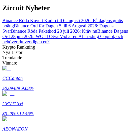
Zircuit Nyheter
BTR-låsningar
Binance Röda Kuvert Kod 5 till 6 augusti 2026: Få dagens gratis
poäng
Binance Ord för Dagen 5 till 6 Augusti 2026: Dagens
Exklusiva investeringar för BTR-innehavare
Svar
Binance Röda Paketkod 28 juli 2026: Kräv nu
Binance Dagens
Ord 28 juli 2026: WOTD Svar
Vad är en AI Trading Copilot, och
behöver du verkligen en?
Krypto Rankning
Nya Listor
Trendande
Vinnare
CC
Canton
$
0.09489
-9.03
%
Lån
Kryptostödd lånetjänst
GRVT
Grvt
$
0.2859
-12.46
%
AEON
AEON