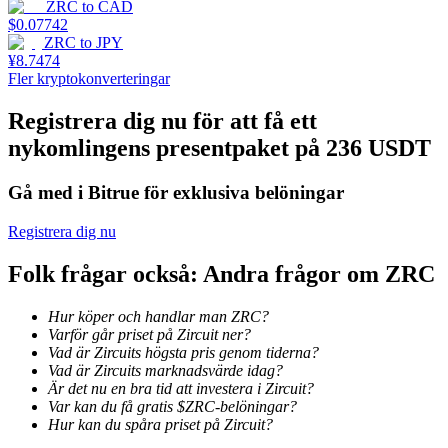
ZRC
to
CAD
$
0.07742
Tjäna
ZRC
to
JPY
¥
8.7474
Fler kryptokonverteringar
Registrera dig nu för att få ett
nykomlingens presentpaket på 236 USDT
Gå med i Bitrue för exklusiva belöningar
Registrera dig nu
Power Piggy
Folk frågar också: Andra frågor om ZRC
Tjäna konkurrenskraftiga belöningar dagligen
Hur köper och handlar man ZRC?
Varför går priset på Zircuit ner?
Vad är Zircuits högsta pris genom tiderna?
Vad är Zircuits marknadsvärde idag?
Är det nu en bra tid att investera i Zircuit?
Var kan du få gratis $ZRC-belöningar?
Hur kan du spåra priset på Zircuit?