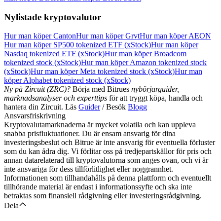
Nylistade kryptovalutor
Hur man köper Canton
Hur man köper Grvt
Hur man köper AEON
Hur man köper SP500 tokenized ETF (xStock)
Hur man köper
Nasdaq tokenized ETF (xStock)
Hur man köper Broadcom
tokenized stock (xStock)
Hur man köper Amazon tokenized stock
(xStock)
Hur man köper Meta tokenized stock (xStock)
Hur man
köper Alphabet tokenized stock (xStock)
Ny på Zircuit (ZRC)?
Börja med Bitrues
nybörjarguider,
marknadsanalyser och experttips
för att tryggt köpa, handla och
hantera din Zircuit. Läs
Guider
/ Besök
Blogg
Ansvarsfriskrivning
Kryptovalutamarknaderna är mycket volatila och kan uppleva
snabba prisfluktuationer. Du är ensam ansvarig för dina
investeringsbeslut och Bitrue är inte ansvarig för eventuella förluster
som du kan ådra dig. Vi förlitar oss på tredjepartskällor för pris och
annan datarelaterad till kryptovalutorna som anges ovan, och vi är
inte ansvariga för dess tillförlitlighet eller noggrannhet.
Informationen som tillhandahålls på denna plattform och eventuellt
tillhörande material är endast i informationssyfte och ska inte
betraktas som finansiell rådgivning eller investeringsrådgivning.
Dela