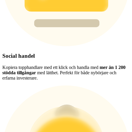
Share 500000 CASHCAT prize pool
Exclusive for BitMart Users
Register & Trade to Win 500,000 USDT
Social handel
Precious Metals Trading Carnival
Kopiera topphandlare med ett klick och handla med
mer än 1 200
stödda tillgångar
med lätthet. Perfekt för både nybörjare och
Trade Gold & Silver · 33,333 USDT Bonus
erfarna investerare.
USDT New User Exclusive 10% APR
USDT Flexible Staking | Daily Rewards