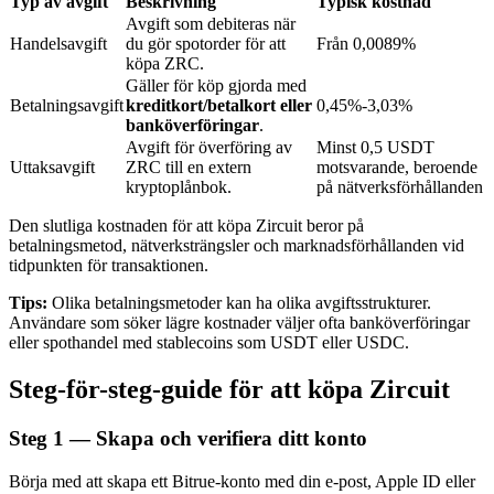
Typ av avgift
Beskrivning
Typisk kostnad
Avgift som debiteras när
Handelsavgift
du gör spotorder för att
Från 0,0089%
köpa ZRC.
BTR-låsningar
Gäller för köp gjorda med
Betalningsavgift
kreditkort/betalkort eller
0,45%-3,03%
Exklusiva investeringar för BTR-innehavare
banköverföringar
.
Avgift för överföring av
Minst 0,5 USDT
Uttaksavgift
ZRC till en extern
motsvarande, beroende
kryptoplånbok.
på nätverksförhållanden
Den slutliga kostnaden för att köpa Zircuit beror på
betalningsmetod, nätverksträngsler och marknadsförhållanden vid
tidpunkten för transaktionen.
Tips:
Olika betalningsmetoder kan ha olika avgiftsstrukturer.
Användare som söker lägre kostnader väljer ofta banköverföringar
Lån
eller spothandel med stablecoins som USDT eller USDC.
Kryptostödd lånetjänst
Steg-för-steg-guide för att köpa Zircuit
Steg
1 —
Skapa och verifiera ditt konto
Börja med att skapa ett Bitrue-konto med din e-post, Apple ID eller