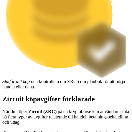
Utsättning
Hög avkastning och omedelbar tillgång
Launchpool
Slutför ditt köp
och kontrollera din ZRC i din plånbok för att börja
handla eller tjäna.
Flexibel insats för att tjäna populära tokens
Zircuit köpavgifter förklarade
När du köper
Zircuit (ZRC)
på en kryptobörse kan användare stöta
på flera typer av avgifter relaterade till handel, betalningsbehandling
och uttag.