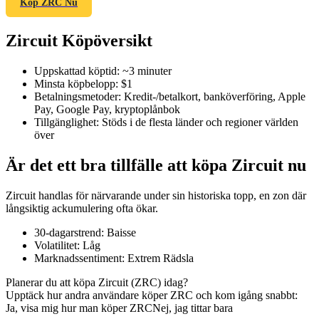
Köp ZRC Nu
Zircuit Köpöversikt
COIN-M Futures
Uppskattad köptid
:
~3 minuter
Minsta köpbelopp
:
$1
Futures för kryptovaluta
Betalningsmetoder
:
Kredit-/betalkort, banköverföring, Apple
Pay, Google Pay, kryptoplånbok
Tillgänglighet
:
Stöds i de flesta länder och regioner världen
över
TradFi
Är det ett bra tillfälle att köpa Zircuit nu
Derivat för aktier, valuta, ädelmetaller och råvaror
Zircuit handlas för närvarande under sin historiska topp, en zon där
långsiktig ackumulering ofta ökar.
30-dagarstrend
:
Baisse
Volatilitet
:
Låg
Marknadssentiment
:
Extrem Rädsla
Planerar du att köpa Zircuit (ZRC) idag?
Upptäck hur andra användare köper ZRC och kom igång snabbt:
Ja, visa mig hur man köper ZRC
Nej, jag tittar bara
USDC Futures