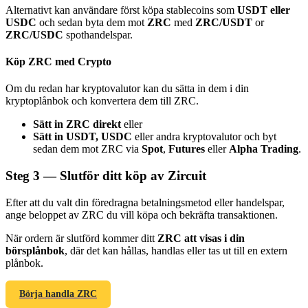
Alternativt kan användare först köpa stablecoins som
USDT eller
USDC
och sedan byta dem mot
ZRC
med
ZRC/USDT
or
ZRC/USDC
spothandelspar.
Köp ZRC med Crypto
Bitrue Partners
Om du redan har kryptovalutor kan du sätta in dem i din
kryptoplånbok och konvertera dem till ZRC.
Sätt in ZRC direkt
eller
Sätt in USDT, USDC
eller andra kryptovalutor och byt
sedan dem mot ZRC via
Spot
,
Futures
eller
Alpha Trading
.
Steg
3 —
Slutför ditt köp av Zircuit
Efter att du valt din föredragna betalningsmetod eller handelspar,
ange beloppet av ZRC du vill köpa och bekräfta transaktionen.
Bitrue Affiliates
När ordern är slutförd kommer ditt
ZRC att visas i din
Upp till 65% provision!
börsplånbok
, där det kan hållas, handlas eller tas ut till en extern
plånbok.
Börja handla ZRC