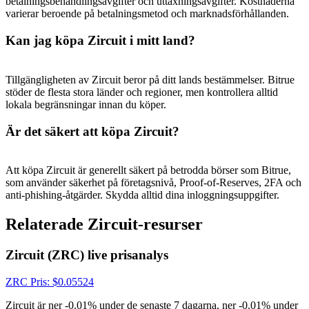
betalningsbehandlingsavgifter och uttaxningsavgifter. Kostnaderna
varierar beroende på betalningsmetod och marknadsförhållanden.
Kan jag köpa Zircuit i mitt land?
Tillgängligheten av Zircuit beror på ditt lands bestämmelser. Bitrue
stöder de flesta stora länder och regioner, men kontrollera alltid
lokala begränsningar innan du köper.
Är det säkert att köpa Zircuit?
Att köpa Zircuit är generellt säkert på betrodda börser som Bitrue,
som använder säkerhet på företagsnivå, Proof-of-Reserves, 2FA och
anti-phishing-åtgärder. Skydda alltid dina inloggningsuppgifter.
Relaterade Zircuit-resurser
Zircuit (ZRC) live prisanalys
ZRC
Pris
: $
0.05524
Zircuit är ner -0.01% under de senaste 7 dagarna, ner -0.01% under