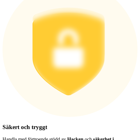
Logga in
Bli Medlem
Säkert och tryggt
Handla med förtroende stödd av
Hacken
och
säkerhet i