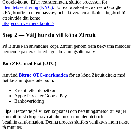
Google-konto. Efter registreringen, slutför processen för
identitetsverifiering (KYC)
. För extra säkerhet, aktivera Google
2FA, konfigurera en passkey och aktivera en anti-phishing-kod för
att skydda ditt konto.
Skapa och verifiera konto
>
Auto Invest
Steg
2 —
Välj hur du vill köpa Zircuit
Ta långsiktig vinst och flexibla intressen
På Bitrue kan användare köpa Zircuit genom flera bekväma metoder
beroende på deras föredragna betalningsalternativ.
Köp ZRC med Fiat (OTC)
Använd
Bitrue OTC-marknaden
för att köpa Zircuit direkt med
fiat-betalningsmetoder som:
Kredit- eller debettkort
Apple Pay eller Google Pay
Lär dig Staking
Banköverföring
Lär dig mer om att tjäna passiv inkomst
Tips:
Beroende på vilken köpkanal och betalningsmetod du väljer
kan ditt första köp kräva att du länkar din identitet och
Bitrue
AI
betalningsinformation. Denna process slutförs vanligtvis inom några
få minuter.