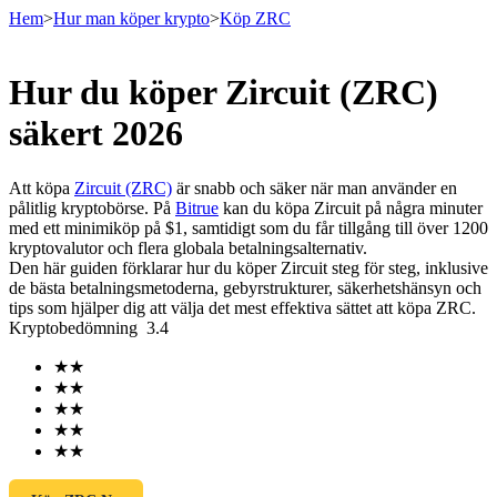
Hem
>
Hur man köper krypto
>
Köp ZRC
Hur du köper Zircuit (ZRC)
Terminer
säkert 2026
Att köpa
Zircuit (ZRC)
är snabb och säker när man använder en
pålitlig kryptobörse. På
Bitrue
kan du köpa Zircuit på några minuter
med ett minimiköp på $1, samtidigt som du får tillgång till över 1200
kryptovalutor och flera globala betalningsalternativ.
Den här guiden förklarar hur du köper Zircuit steg för steg, inklusive
de bästa betalningsmetoderna, gebyrstrukturer, säkerhetshänsyn och
tips som hjälper dig att välja det mest effektiva sättet att köpa ZRC.
Kryptobedömning
3.4
USDT Futures
★
★
Futures med USDT som säkerhet
★
★
★
★
★
★
★
★