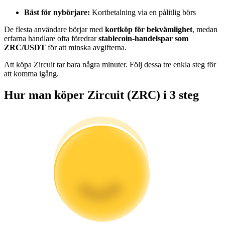
Bli en Copy Trader
Bäst för nybörjare:
Kortbetalning via en pålitlig börs
Njut av vinstdelning och kopieringshandelsprovisioner
De flesta användare börjar med
kortköp för bekvämlighet
, medan
erfarna handlare ofta föredrar
stablecoin-handelspar som
ZRC/USDT
för att minska avgifterna.
Att köpa Zircuit tar bara några minuter. Följ dessa tre enkla steg för
att komma igång.
Hur man köper Zircuit (ZRC) i 3 steg
Information
Big data-analys inklusive handelsinformation, etc.