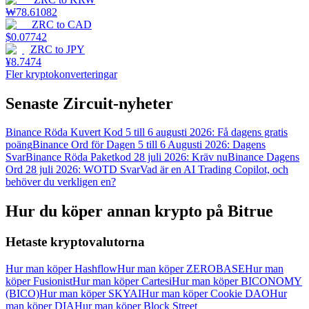
₩
78.61082
ZRC
to
CAD
$
0.07742
ZRC
to
JPY
¥
8.7474
Fler kryptokonverteringar
Senaste Zircuit-nyheter
Binance Röda Kuvert Kod 5 till 6 augusti 2026: Få dagens gratis
poäng
Binance Ord för Dagen 5 till 6 Augusti 2026: Dagens
Svar
Binance Röda Paketkod 28 juli 2026: Kräv nu
Binance Dagens
Ord 28 juli 2026: WOTD Svar
Vad är en AI Trading Copilot, och
behöver du verkligen en?
Hur du köper annan krypto på Bitrue
Hetaste kryptovalutorna
Hur man köper Hashflow
Hur man köper ZEROBASE
Hur man
köper Fusionist
Hur man köper Cartesi
Hur man köper BICONOMY
(BICO)
Hur man köper SKYAI
Hur man köper Cookie DAO
Hur
man köper DIA
Hur man köper Block Street