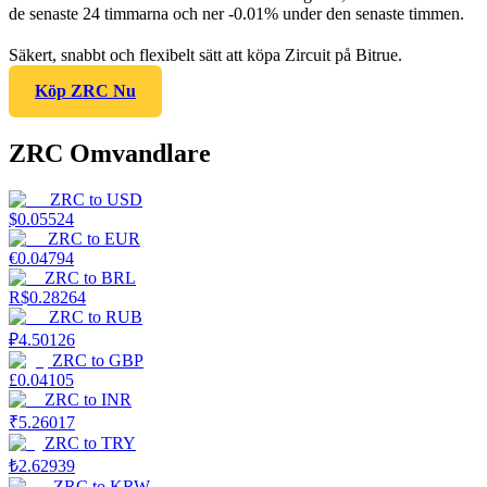
de senaste 24 timmarna och ner -0.01% under den senaste timmen.
Säkert, snabbt och flexibelt sätt att köpa Zircuit på Bitrue.
Köp ZRC Nu
ZRC Omvandlare
ZRC
to
USD
$
0.05524
ZRC
to
EUR
€
0.04794
ZRC
to
BRL
R$
0.28264
ZRC
to
RUB
₽
4.50126
ZRC
to
GBP
£
0.04105
ZRC
to
INR
₹
5.26017
ZRC
to
TRY
₺
2.62939
ZRC
to
KRW