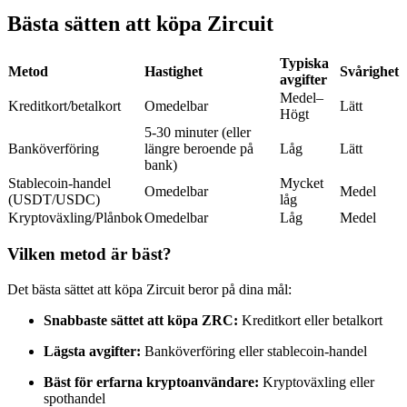
Futures med USDC som säkerhet
Bästa sätten att köpa Zircuit
Typiska
Metod
Hastighet
Svårighet
avgifter
Medel–
Kreditkort/betalkort
Omedelbar
Lätt
Högt
5-30 minuter (eller
Banköverföring
längre beroende på
Låg
Lätt
bank)
Stablecoin-handel
Mycket
Omedelbar
Medel
(USDT/USDC)
låg
Kopiera Trading
Kryptoväxling/Plånbok
Omedelbar
Låg
Medel
Gå med de bästa handlarna
Vilken metod är bäst?
Det bästa sättet att köpa Zircuit beror på dina mål:
Snabbaste sättet att köpa ZRC:
Kreditkort eller betalkort
Lägsta avgifter:
Banköverföring eller stablecoin-handel
Bäst för erfarna kryptoanvändare:
Kryptoväxling eller
spothandel