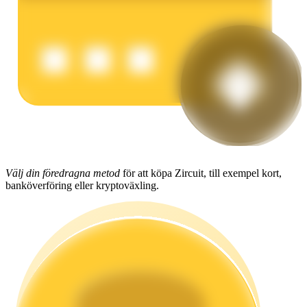
Tjäna
Power Piggy
Välj din föredragna metod
för att köpa Zircuit, till exempel kort,
banköverföring eller kryptoväxling.
Tjäna konkurrenskraftiga belöningar dagligen