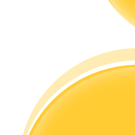
Guide
Futures startguide
Handelsstrategier
Lär dig hur du håller dig lönsam