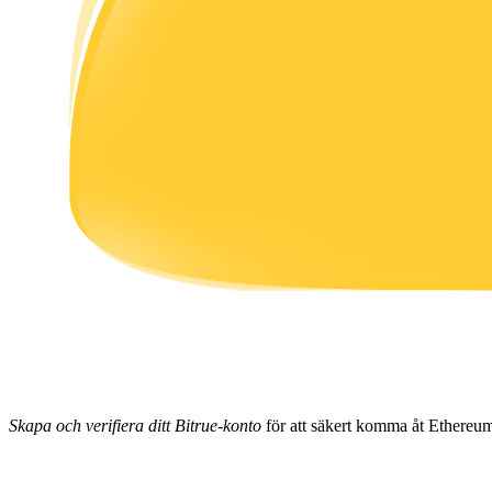
Tjäna
Power Piggy
Tjäna konkurrenskraftiga belöningar dagligen
Skapa och verifiera ditt Bitrue-konto
för att säkert komma åt Ethereum