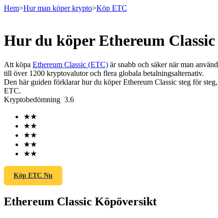
Hem
>
Hur man köper krypto
>
Köp ETC
Hur du köper Ethereum Classic
Terminer
Att köpa
Ethereum Classic (ETC)
är snabb och säker när man använde
till över 1200 kryptovalutor och flera globala betalningsalternativ.
Den här guiden förklarar hur du köper Ethereum Classic steg för steg, 
ETC.
Kryptobedömning
3.6
★
★
★
★
★
★
★
★
USDT Futures
★
★
Futures med USDT som säkerhet
Köp ETC Nu
Ethereum Classic Köpöversikt