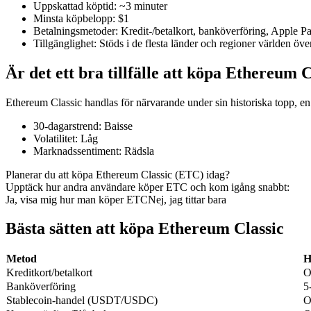
Uppskattad köptid
:
~3 minuter
Minsta köpbelopp
:
$1
Betalningsmetoder
:
Kredit-/betalkort, banköverföring, Apple 
Tillgänglighet
:
Stöds i de flesta länder och regioner världen öve
COIN-M Futures
Är det ett bra tillfälle att köpa Ethereum C
Futures för kryptovaluta
Ethereum Classic handlas för närvarande under sin historiska topp, en
30-dagarstrend
:
Baisse
TradFi
Volatilitet
:
Låg
Marknadssentiment
:
Rädsla
Derivat för aktier, valuta, ädelmetaller och råvaror
Planerar du att köpa Ethereum Classic (ETC) idag?
Upptäck hur andra användare köper ETC och kom igång snabbt:
Ja, visa mig hur man köper ETC
Nej, jag tittar bara
Bästa sätten att köpa Ethereum Classic
Metod
H
Kreditkort/betalkort
O
Banköverföring
5
Stablecoin-handel (USDT/USDC)
O
USDC Futures