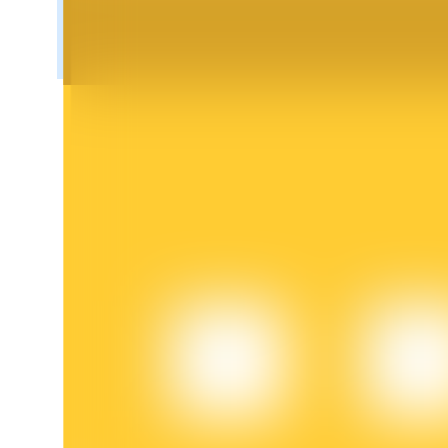
BTR-låsningar
Exklusiva investeringar för BTR-innehavare
Lån
Kryptostödd lånetjänst