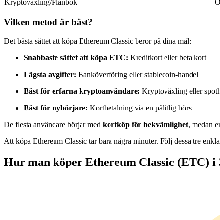
Kryptoväxling/Plånbok
O
Futures med USDC som säkerhet
Vilken metod är bäst?
Det bästa sättet att köpa Ethereum Classic beror på dina mål:
Snabbaste sättet att köpa ETC:
Kreditkort eller betalkort
Lägsta avgifter:
Banköverföring eller stablecoin-handel
Bäst för erfarna kryptoanvändare:
Kryptoväxling eller spot
Bäst för nybörjare:
Kortbetalning via en pålitlig börs
Kopiera Trading
De flesta användare börjar med
kortköp för bekvämlighet
, medan er
Gå med de bästa handlarna
Att köpa Ethereum Classic tar bara några minuter. Följ dessa tre enkla
Hur man köper Ethereum Classic (ETC) i 3