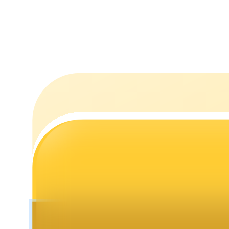
Utsättning
Hög avkastning och omedelbar tillgång
Launchpool
Flexibel insats för att tjäna populära tokens