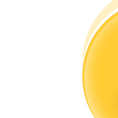
Bli en Copy Trader
Njut av vinstdelning och kopieringshandelsprovisioner
Information
Big data-analys inklusive handelsinformation, etc.