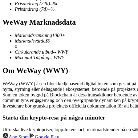
Prisändring
(24h)
--
%
Prisändring
(7d)
--
%
WeWay Marknadsdata
COIN-M Futures
Marknadsrankning
1000+
Futures för kryptovaluta
Marknadsvärde
$
0
0
Cirkulerande utbud
--
WWY
Maximal Tillgång
--
WWY
TradFi
Om WeWay (WWY)
Derivat för aktier, valuta, ädelmetaller och råvaror
WeWay (WWY) är en blockkedjebaserad digital token som ges ut på Bl
nytta, styrning eller deltagande i ekosystemet, beroende på projektets
Som en token byggd på Blockchain är dess transaktioner beroende av
communityns engagemang och den övergripande dynamiken på kryp
Investerare bör granska projektets officiella dokumentation för att b
Starta din krypto-resa på några minuter
Utforska live kryptopriser, topp-tokens och marknadstrender på en sä
USDC Futures
App Store
Google Play