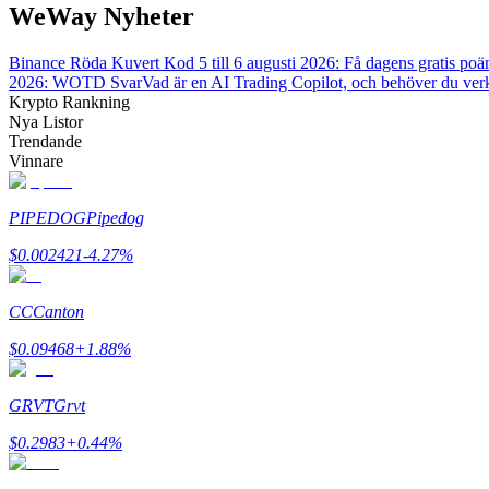
WeWay Nyheter
Bli en Copy Trader
Njut av vinstdelning och kopieringshandelsprovisioner
Binance Röda Kuvert Kod 5 till 6 augusti 2026: Få dagens gratis poä
2026: WOTD Svar
Vad är en AI Trading Copilot, och behöver du ver
Krypto Rankning
Nya Listor
Trendande
Vinnare
PIPEDOG
Pipedog
$
0.002421
-4.27
%
Information
CC
Canton
Big data-analys inklusive handelsinformation, etc.
$
0.09468
+
1.88
%
GRVT
Grvt
$
0.2983
+
0.44
%