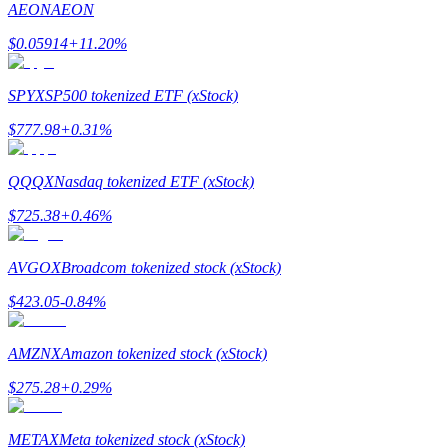
AEON
AEON
Guide
$
0.05914
+
11.20
%
Futures startguide
SPYX
SP500 tokenized ETF (xStock)
$
777.98
+
0.31
%
QQQX
Nasdaq tokenized ETF (xStock)
$
725.38
+
0.46
%
AVGOX
Broadcom tokenized stock (xStock)
Handelsstrategier
$
423.05
-0.84
%
Lär dig hur du håller dig lönsam
AMZNX
Amazon tokenized stock (xStock)
$
275.28
+
0.29
%
METAX
Meta tokenized stock (xStock)