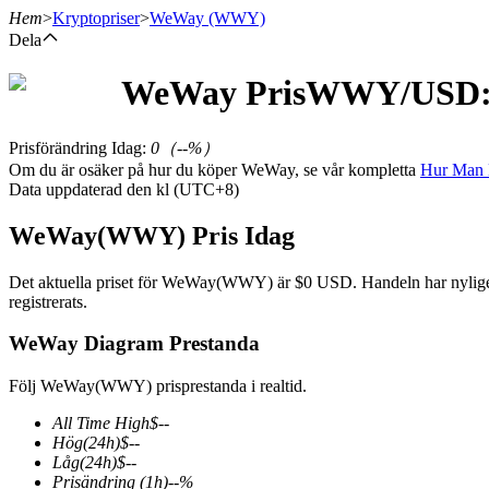
Hem
>
Kryptopriser
>
WeWay
(WWY)
Dela
WeWay
Pris
WWY
/USD:
Terminer
Prisförändring Idag
:
0
（
--
%）
Om du är osäker på hur du köper WeWay, se vår kompletta
Hur Man
Data uppdaterad den kl (UTC+8)
WeWay(WWY) Pris Idag
Det aktuella priset för WeWay(WWY) är $0 USD. Handeln har nyligen p
registrerats.
USDT Futures
WeWay Diagram Prestanda
Futures med USDT som säkerhet
Följ WeWay(WWY) prisprestanda i realtid.
All Time High
$
--
Hög
(24h)
$
--
Låg
(24h)
$
--
Prisändring
(1h)
--
%