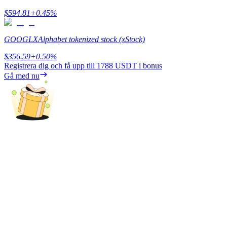
$
594.81
+
0.45
%
Tjäna
GOOGLX
Alphabet tokenized stock (xStock)
$
356.59
+
0.50
%
Registrera dig och få upp till
1788 USDT
i bonus
Gå med nu
Power Piggy
Tjäna konkurrenskraftiga belöningar dagligen