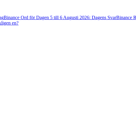
ng
Binance Ord för Dagen 5 till 6 Augusti 2026: Dagens Svar
Binance R
kligen en?