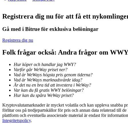
Futures med USDC som säkerhet
Registrera dig nu för att få ett nykomlin
Gå med i Bitrue för exklusiva belöningar
Registrera dig nu
Folk frågar också: Andra frågor om WW
Hur köper och handlar jag WWY?
Kopiera Trading
Varför går WeWay priset ner?
Gå med de bästa handlarna
Vad är WeWays högsta pris genom tiderna?
Vad är WeWays marknadsvärde idag?
Är det nu en bra tid att investera i WeWay?
Var kan du få gratis WWY belöningar?
Hur kan du spåra WeWay priset?
Kryptovalutamarknader är mycket volatila och kan uppleva snabba prisf
förlitar oss på tredjepartskällor för pris och annan data relaterad till 
plattform och eventuella associerade material är endast för informatio
Integritetspolicy
.