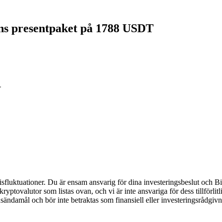
gens presentpaket på 1788 USDT
Y
luktuationer. Du är ensam ansvarig för dina investeringsbeslut och Bitr
de kryptovalutor som listas ovan, och vi är inte ansvariga för dess tillför
nsändamål och bör inte betraktas som finansiell eller investeringsrådgiv