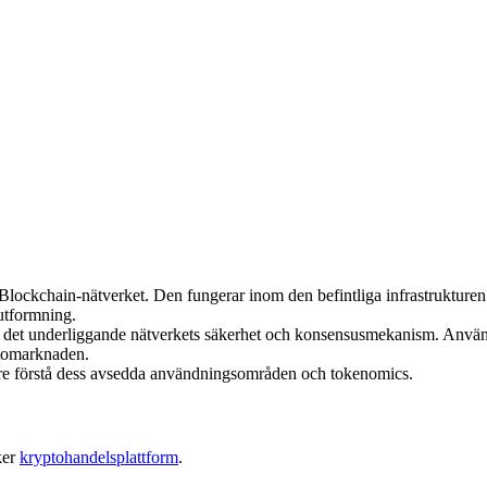
ockchain-nätverket. Den fungerar inom den befintliga infrastrukturen
 utformning.
 det underliggande nätverkets säkerhet och konsensusmekanism. Använ
tomarknaden.
ättre förstå dess avsedda användningsområden och tokenomics.
ker
kryptohandelsplattform
.