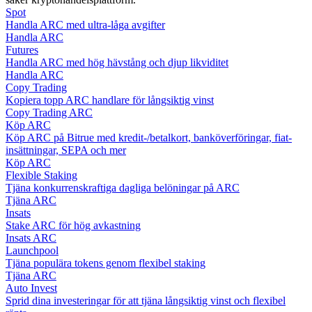
Spot
Handla ARC med ultra-låga avgifter
Guide
Handla ARC
Futures
Futures startguide
Handla ARC med hög hävstång och djup likviditet
Handla ARC
Copy Trading
Kopiera topp ARC handlare för långsiktig vinst
Copy Trading ARC
Köp ARC
Köp ARC på Bitrue med kredit-/betalkort, banköverföringar, fiat-
insättningar, SEPA och mer
Köp ARC
Flexible Staking
Tjäna konkurrenskraftiga dagliga belöningar på ARC
Handelsstrategier
Tjäna ARC
Insats
Lär dig hur du håller dig lönsam
Stake ARC för hög avkastning
Insats ARC
Launchpool
Tjäna populära tokens genom flexibel staking
Tjäna ARC
Auto Invest
Sprid dina investeringar för att tjäna långsiktig vinst och flexibel