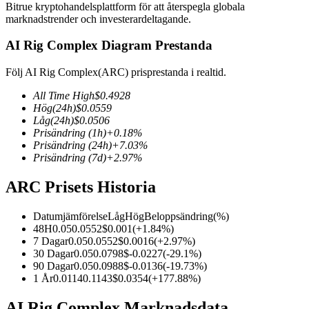
Bitrue kryptohandelsplattform för att återspegla globala
marknadstrender och investerardeltagande.
AI Rig Complex Diagram Prestanda
COIN-M Futures
Följ AI Rig Complex(ARC) prisprestanda i realtid.
Futures för kryptovaluta
All Time High
$
0.4928
Hög
(24h)
$
0.0559
Låg
(24h)
$
0.0506
Prisändring
(1h)
+
0.18
%
TradFi
Prisändring
(24h)
+
7.03
%
Prisändring
(7d)
+
2.97
%
Derivat för aktier, valuta, ädelmetaller och råvaror
ARC Prisets Historia
Datumjämförelse
Låg
Hög
Beloppsändring
(%)
48H
0.05
0.0552
$
0.001
(
+
1.84
%)
7 Dagar
0.05
0.0552
$
0.0016
(
+
2.97
%)
30 Dagar
0.05
0.0798
$
-0.0227
(
-29.1
%)
90 Dagar
0.05
0.0988
$
-0.0136
(
-19.73
%)
1 År
0.0114
0.1143
$
0.0354
(
+
177.88
%)
USDC Futures
AI Rig Complex Marknadsdata