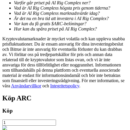
Varför går priset på AI Rig Complex ner?
Vad är AI Rig Complexs högsta pris genom tiderna?
Vad är AI Rig Complexs marknadsvärde idag?
Är det nu en bra tid att investera i AI Rig Complex?
BTR-låsningar
Var kan du få gratis $ARC-belöningar?
Exklusiva investeringar för BTR-innehavare
Hur kan du spåra priset på AI Rig Complex?
Kryptovalutamarknader är mycket volatila och kan uppleva snabba
prisfluktuationer. Du är ensam ansvarig för dina investeringsbeslut
och Bitrue är inte ansvarig för eventuella förluster du kan drabbas
av. Vi förlitar oss på tredjepartskällor för pris och annan data
relaterad till de kryptovalutor som listas ovan, och vi är inte
ansvariga för dess tillförlitlighet eller noggrannhet. Informationen
som tillhandahålls på denna plattform och eventuella associerade
material är endast för informationsändamål och bör inte betraktas
som finansiell eller investeringsrådgivning. För mer information, se
våra
Användarvillkor
och
Integritetspolicy
.
Lån
Köp
ARC
Kryptostödd lånetjänst
Köp