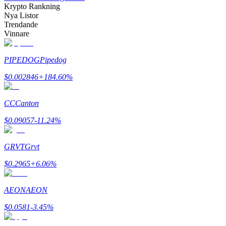
Krypto Rankning
Nya Listor
Trendande
Vinnare
PIPEDOG
Pipedog
Bitrue Partners
$
0.002846
+
184.60
%
CC
Canton
$
0.09057
-11.24
%
GRVT
Grvt
Bitrue Affiliates
$
0.2965
+
6.06
%
Upp till 65% provision!
AEON
AEON
$
0.0581
-3.45
%