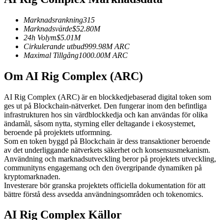
Futures med USDC som säkerhet
Marknadsrankning
315
Marknadsvärde
$
52.80M
24h Volym
$
5.01M
Cirkulerande utbud
999.98M
ARC
Maximal Tillgång
1000.00M
ARC
Om AI Rig Complex (ARC)
AI Rig Complex (ARC) är en blockkedjebaserad digital token som
ges ut på Blockchain-nätverket. Den fungerar inom den befintliga
Kopiera Trading
infrastrukturen hos sin värdblockkedja och kan användas för olika
ändamål, såsom nytta, styrning eller deltagande i ekosystemet,
Gå med de bästa handlarna
beroende på projektets utformning.
Som en token byggd på Blockchain är dess transaktioner beroende
av det underliggande nätverkets säkerhet och konsensusmekanism.
Användning och marknadsutveckling beror på projektets utveckling,
communityns engagemang och den övergripande dynamiken på
kryptomarknaden.
Investerare bör granska projektets officiella dokumentation för att
bättre förstå dess avsedda användningsområden och tokenomics.
AI Rig Complex Källor