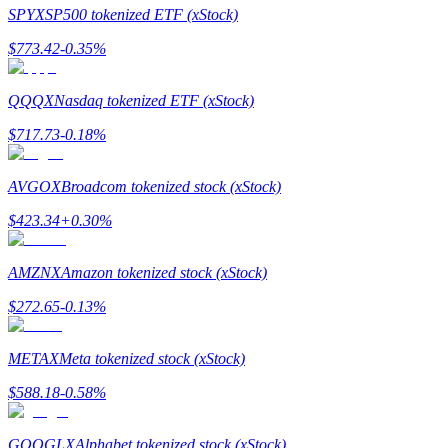
SPYX
SP500 tokenized ETF (xStock)
$
773.42
-0.35
%
QQQX
Nasdaq tokenized ETF (xStock)
Hänvisning
$
717.73
-0.18
%
Bjud in en vän för att få kontantbelöningar
Deposit CASHCAT & Win
AVGOX
Broadcom tokenized stock (xStock)
$
423.34
+
0.30
%
AMZNX
Amazon tokenized stock (xStock)
$
272.65
-0.13
%
METAX
Meta tokenized stock (xStock)
$
588.18
-0.58
%
Deposit CASHCAT & Win
GOOGLX
Alphabet tokenized stock (xStock)