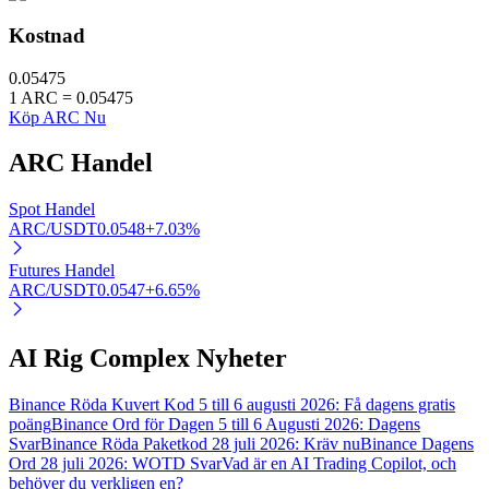
Kostnad
0.05475
1
ARC
=
0.05475
Auto Invest
Köp ARC Nu
Ta långsiktig vinst och flexibla intressen
ARC
Handel
Spot Handel
ARC/USDT
0.0548
+
7.03
%
Futures Handel
ARC/USDT
0.0547
+
6.65
%
AI Rig Complex Nyheter
Lär dig Staking
Lär dig mer om att tjäna passiv inkomst
Binance Röda Kuvert Kod 5 till 6 augusti 2026: Få dagens gratis
poäng
Binance Ord för Dagen 5 till 6 Augusti 2026: Dagens
Bitrue
AI
Svar
Binance Röda Paketkod 28 juli 2026: Kräv nu
Binance Dagens
Ord 28 juli 2026: WOTD Svar
Vad är en AI Trading Copilot, och
behöver du verkligen en?