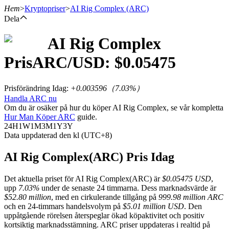
Hem
>
Kryptopriser
>
AI Rig Complex
(ARC)
Dela
AI Rig Complex
Terminer
Pris
ARC
/USD: $
0.05475
Prisförändring Idag
:
+0.003596
（
7.03
%）
Handla ARC nu
Om du är osäker på hur du köper AI Rig Complex, se vår kompletta
Hur Man Köper ARC
guide.
24H
1W
1M
3M
1Y
3Y
Data uppdaterad den kl (UTC+8)
USDT Futures
AI Rig Complex(ARC) Pris Idag
Futures med USDT som säkerhet
Det aktuella priset för AI Rig Complex(ARC) är
$0.05475 USD
,
upp
7.03%
under de senaste 24 timmarna. Dess marknadsvärde är
$52.80 million
, med en cirkulerande tillgång på
999.98 million ARC
och en 24-timmars handelsvolym på
$5.01 million USD
. Den
uppåtgående rörelsen återspeglar ökad köpaktivitet och positiv
kortsiktig marknadsstämning. ARC priser uppdateras i realtid på