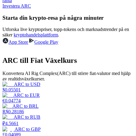
ränta
Investera ARC
Tjäna
Starta din krypto-resa på några minuter
Utforska live kryptopriser, topp-tokens och marknadstrender på en
säker
kryptohandelsplattform
.
App Store
Google Play
ARC till Fiat Växelkurs
Konvertera AI Rig Complex(ARC) till större fiat-valutor med hjälp
Power Piggy
av realtidsväxelkurser.
ARC
to
USD
Tjäna konkurrenskraftiga belöningar dagligen
$
0.05501
ARC
to
EUR
€
0.04774
ARC
to
BRL
R$
0.28186
ARC
to
RUB
₽
4.5661
ARC
to
GBP
£
0.04089