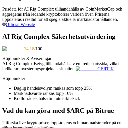
Bli en Copy Trader
Prisdata för AI Rig Complex tillhandahålls av CoinMarketCap och
Njut av vinstdelning och kopieringshandelsprovisioner
aggregeras från ledande kryptobörser världen över. Priserna
uppdateras i realtid för att spegla aktuella marknadsförhållanden.
Official Website
AI Rig Complex Säkerhetsutvärdering
74.18
/100
Höjdpunkter & Aviseringar
AI Rig Complex
Betyg tillhandahålls av en tredjepartssida, vilket
indikerar investeringsprojektets situation.
CERTIK
Information
Höjdpunkter
Big data-analys inklusive handelsinformation, etc.
Daglig handelsvolym rankas som topp 25%
Marknadsvärde rankas topp 10%
Kodförrådets hälsa är i utmärkt skick
Vad du kan göra med $ARC på Bitrue
Utforska live kryptopriser, topp-tokens och marknadstrender på en
säker kryptohandelsplattform.