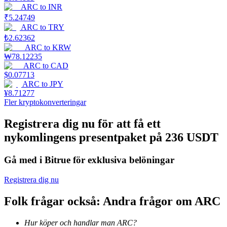
ARC
to
INR
₹
5.24749
Utsättning
ARC
to
TRY
Hög avkastning och omedelbar tillgång
₺
2.62362
ARC
to
KRW
₩
78.12235
ARC
to
CAD
$
0.07713
ARC
to
JPY
¥
8.71277
Fler kryptokonverteringar
Registrera dig nu för att få ett
nykomlingens presentpaket på 236 USDT
Launchpool
Flexibel insats för att tjäna populära tokens
Gå med i Bitrue för exklusiva belöningar
Registrera dig nu
Folk frågar också: Andra frågor om ARC
Hur köper och handlar man ARC?