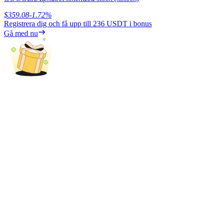
Share 500000 CASHCAT prize pool
$
359.08
-1.72
%
Registrera dig och få upp till
236 USDT
i bonus
Gå med nu
Exclusive for BitMart Users
Register & Trade to Win 500,000 USDT
Precious Metals Trading Carnival
Trade Gold & Silver · 33,333 USDT Bonus
USDT New User Exclusive 10% APR
USDT Flexible Staking | Daily Rewards