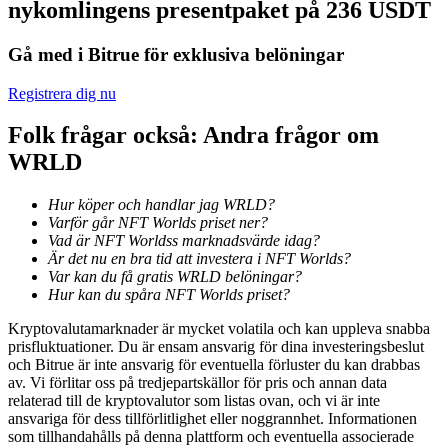
nykomlingens presentpaket på 236 USDT
Bli en Copy Trader
Njut av vinstdelning och kopieringshandelsprovisioner
Gå med i Bitrue för exklusiva belöningar
Registrera dig nu
Folk frågar också: Andra frågor om
WRLD
Hur köper och handlar jag WRLD?
Varför går NFT Worlds priset ner?
Vad är NFT Worldss marknadsvärde idag?
Information
Är det nu en bra tid att investera i NFT Worlds?
Var kan du få gratis WRLD belöningar?
Big data-analys inklusive handelsinformation, etc.
Hur kan du spåra NFT Worlds priset?
Kryptovalutamarknader är mycket volatila och kan uppleva snabba
prisfluktuationer. Du är ensam ansvarig för dina investeringsbeslut
och Bitrue är inte ansvarig för eventuella förluster du kan drabbas
av. Vi förlitar oss på tredjepartskällor för pris och annan data
relaterad till de kryptovalutor som listas ovan, och vi är inte
ansvariga för dess tillförlitlighet eller noggrannhet. Informationen
som tillhandahålls på denna plattform och eventuella associerade