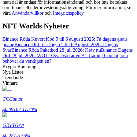
material är endast för informationsändamål och bör inte betraktas
som finansiell eller investeringsrådgivning. För mer information, se
våra
Användarvillkor
och
Integritetspolicy
.
Guide
Futures startguide
NFT Worlds Nyheter
Binance Röda Kuvert Kod 5 till 6 augusti 2026: Få dagens gratis
poäng
Binance Ord för Dagen 5 till 6 Augusti 2026: Dagens
Svar
Binance Röda Paketkod 28 juli 2026: Kräv nu
Binance Dagens
Ord 28 juli 2026: WOTD Svar
Vad är en AI Trading Copilot, och
behöver du verkligen en?
Krypto Rankning
Nya Listor
Trendande
Vinnare
Handelsstrategier
Lär dig hur du håller dig lönsam
CC
Canton
$
0.09167
-11.30
%
GRVT
Grvt
$
0.287
-5.35
%