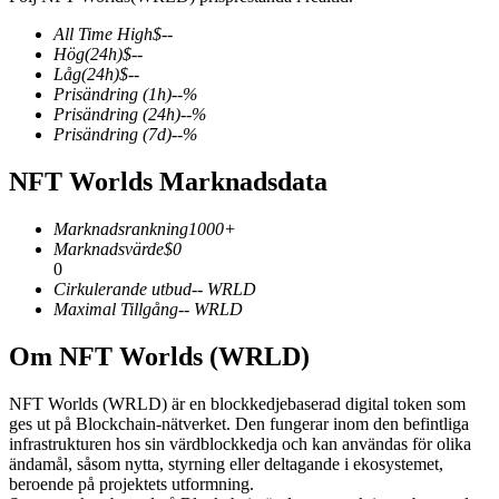
All Time High
$
--
Hög
(24h)
$
--
Låg
(24h)
$
--
Prisändring
(1h)
--
%
COIN-M Futures
Prisändring
(24h)
--
%
Prisändring
(7d)
--
%
Futures för kryptovaluta
NFT Worlds Marknadsdata
TradFi
Marknadsrankning
1000+
Marknadsvärde
$
0
Derivat för aktier, valuta, ädelmetaller och råvaror
0
Cirkulerande utbud
--
WRLD
Maximal Tillgång
--
WRLD
Om NFT Worlds (WRLD)
NFT Worlds (WRLD) är en blockkedjebaserad digital token som
ges ut på Blockchain-nätverket. Den fungerar inom den befintliga
infrastrukturen hos sin värdblockkedja och kan användas för olika
ändamål, såsom nytta, styrning eller deltagande i ekosystemet,
beroende på projektets utformning.
USDC Futures