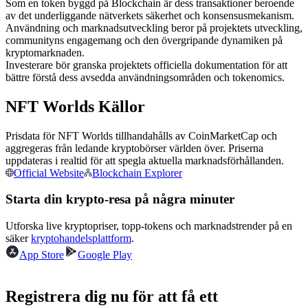
Som en token byggd på Blockchain är dess transaktioner beroende
Futures med USDC som säkerhet
av det underliggande nätverkets säkerhet och konsensusmekanism.
Användning och marknadsutveckling beror på projektets utveckling,
communityns engagemang och den övergripande dynamiken på
kryptomarknaden.
Investerare bör granska projektets officiella dokumentation för att
bättre förstå dess avsedda användningsområden och tokenomics.
NFT Worlds Källor
Prisdata för NFT Worlds tillhandahålls av CoinMarketCap och
aggregeras från ledande kryptobörser världen över. Priserna
Kopiera Trading
uppdateras i realtid för att spegla aktuella marknadsförhållanden.
Official Website
Blockchain Explorer
Gå med de bästa handlarna
Starta din krypto-resa på några minuter
Utforska live kryptopriser, topp-tokens och marknadstrender på en
säker
kryptohandelsplattform
.
App Store
Google Play
Registrera dig nu för att få ett