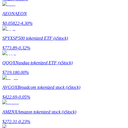
Tjäna
AEON
AEON
$
0.05822
-4.30
%
SPYX
SP500 tokenized ETF (xStock)
$
773.89
-0.32
%
QQQX
Nasdaq tokenized ETF (xStock)
Power Piggy
$
719.18
0.00
%
Tjäna konkurrenskraftiga belöningar dagligen
AVGOX
Broadcom tokenized stock (xStock)
$
422.69
-0.05
%
AMZNX
Amazon tokenized stock (xStock)
$
272.31
-0.23
%