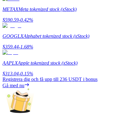
METAX
Meta tokenized stock (xStock)
Utsättning
$
590.59
-0.42
%
Hög avkastning och omedelbar tillgång
GOOGLX
Alphabet tokenized stock (xStock)
$
359.44
-1.68
%
AAPLX
Apple tokenized stock (xStock)
$
313.04
-0.15
%
Registrera dig och få upp till
236 USDT
i bonus
Launchpool
Gå med nu
Flexibel insats för att tjäna populära tokens