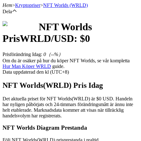
Hem
>
Kryptopriser
>
NFT Worlds
(WRLD)
Dela
NFT Worlds
Terminer
Pris
WRLD
/USD: $
0
Prisförändring Idag
:
0
（
--
%）
Om du är osäker på hur du köper NFT Worlds, se vår kompletta
Hur Man Köper WRLD
guide.
Data uppdaterad den kl (UTC+8)
NFT Worlds(WRLD) Pris Idag
USDT Futures
Det aktuella priset för NFT Worlds(WRLD) är $0 USD. Handeln
har nyligen påbörjats och 24-timmars förändringsmått är ännu inte
Futures med USDT som säkerhet
helt etablerade. Marknadsdata kommer att visas när tillräcklig
handelsvolym har registrerats.
NFT Worlds Diagram Prestanda
Följ NFT Worlds(WRLD) prisprestanda i realtid.