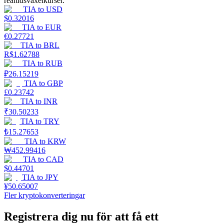
realtidsväxelkurser.
TIA
to
USD
$
0.32016
Tjäna
TIA
to
EUR
€
0.27721
TIA
to
BRL
R$
1.62788
TIA
to
RUB
₽
26.15219
TIA
to
GBP
£
0.23742
TIA
to
INR
₹
30.50233
TIA
to
TRY
Power Piggy
₺
15.27653
Tjäna konkurrenskraftiga belöningar dagligen
TIA
to
KRW
₩
452.99416
TIA
to
CAD
$
0.44701
TIA
to
JPY
¥
50.65007
Fler kryptokonverteringar
Registrera dig nu för att få ett