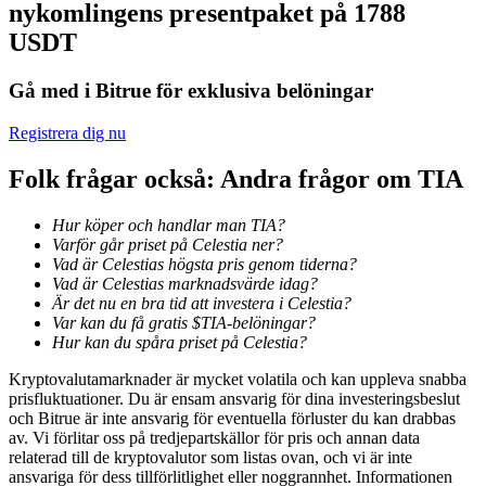
nykomlingens presentpaket på 1788
USDT
Utsättning
Hög avkastning och omedelbar tillgång
Gå med i Bitrue för exklusiva belöningar
Registrera dig nu
Folk frågar också: Andra frågor om TIA
Hur köper och handlar man TIA?
Varför går priset på Celestia ner?
Vad är Celestias högsta pris genom tiderna?
Vad är Celestias marknadsvärde idag?
Launchpool
Är det nu en bra tid att investera i Celestia?
Var kan du få gratis $TIA-belöningar?
Flexibel insats för att tjäna populära tokens
Hur kan du spåra priset på Celestia?
Kryptovalutamarknader är mycket volatila och kan uppleva snabba
prisfluktuationer. Du är ensam ansvarig för dina investeringsbeslut
och Bitrue är inte ansvarig för eventuella förluster du kan drabbas
av. Vi förlitar oss på tredjepartskällor för pris och annan data
relaterad till de kryptovalutor som listas ovan, och vi är inte
ansvariga för dess tillförlitlighet eller noggrannhet. Informationen