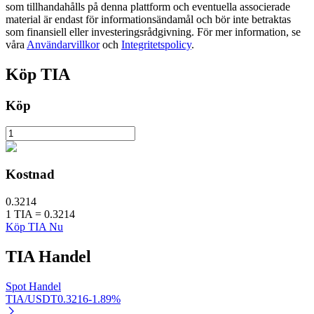
som tillhandahålls på denna plattform och eventuella associerade
material är endast för informationsändamål och bör inte betraktas
som finansiell eller investeringsrådgivning. För mer information, se
våra
Användarvillkor
och
Integritetspolicy
.
BTR-låsningar
Exklusiva investeringar för BTR-innehavare
Köp
TIA
Köp
Kostnad
0.3214
Lån
1
TIA
=
0.3214
Köp TIA Nu
Kryptostödd lånetjänst
TIA
Handel
Spot Handel
TIA/USDT
0.3216
-1.89
%