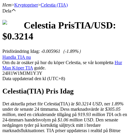
Hem
>
Kryptopriser
>
Celestia
(TIA)
Dela
Celestia
Pris
TIA
/USD:
Terminer
$
0.3214
Prisförändring Idag
:
-0.005961
（
-1.89
%）
Handla TIA nu
Om du är osäker på hur du köper Celestia, se vår kompletta
Hur
Man Köper TIA
guide.
24H
1W
1M
3M
1Y
3Y
Data uppdaterad den kl (UTC+8)
USDT Futures
Celestia(TIA) Pris Idag
Futures med USDT som säkerhet
Det aktuella priset för Celestia(TIA) är
$0.3214 USD
, ner
1.89%
under de senaste 24 timmarna. Dess marknadsvärde är
$305.05
million
, med en cirkulerande tillgång på
919.93 million TIA
och en
24-timmars handelsvolym på
$1.06 million USD
. Den senaste
nedgången tyder på kortsiktig säljtryck mitt i bredare
marknadsfluktuationer. TIA priser uppdateras i realtid på Bitrue