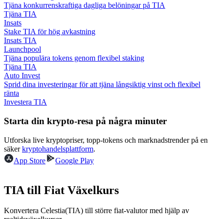
Tjäna konkurrenskraftiga dagliga belöningar på TIA
Tjäna TIA
Guide
Insats
Stake TIA för hög avkastning
Futures startguide
Insats TIA
Launchpool
Tjäna populära tokens genom flexibel staking
Tjäna TIA
Auto Invest
Sprid dina investeringar för att tjäna långsiktig vinst och flexibel
ränta
Investera TIA
Starta din krypto-resa på några minuter
Handelsstrategier
Utforska live kryptopriser, topp-tokens och marknadstrender på en
säker
kryptohandelsplattform
.
Lär dig hur du håller dig lönsam
App Store
Google Play
TIA till Fiat Växelkurs
Konvertera Celestia(TIA) till större fiat-valutor med hjälp av