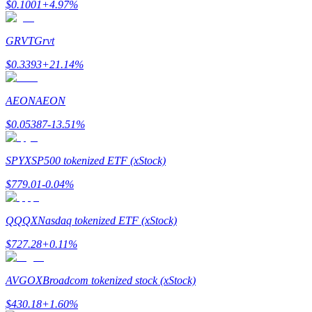
$
0.1001
+
4.97
%
GRVT
Grvt
$
0.3393
+
21.14
%
Bitrue Partners
AEON
AEON
$
0.05387
-13.51
%
SPYX
SP500 tokenized ETF (xStock)
$
779.01
-0.04
%
QQQX
Nasdaq tokenized ETF (xStock)
Bitrue Affiliates
$
727.28
+
0.11
%
Upp till 65% provision!
AVGOX
Broadcom tokenized stock (xStock)
$
430.18
+
1.60
%