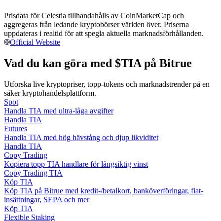
Bli en Copy Trader
Prisdata för Celestia tillhandahålls av CoinMarketCap och
Njut av vinstdelning och kopieringshandelsprovisioner
aggregeras från ledande kryptobörser världen över. Priserna
uppdateras i realtid för att spegla aktuella marknadsförhållanden.
Official Website
Vad du kan göra med $TIA på Bitrue
Utforska live kryptopriser, topp-tokens och marknadstrender på en
säker kryptohandelsplattform.
Spot
Handla TIA med ultra-låga avgifter
Handla TIA
Information
Futures
Handla TIA med hög hävstång och djup likviditet
Big data-analys inklusive handelsinformation, etc.
Handla TIA
Copy Trading
Kopiera topp TIA handlare för långsiktig vinst
Copy Trading TIA
Köp TIA
Köp TIA på Bitrue med kredit-/betalkort, banköverföringar, fiat-
insättningar, SEPA och mer
Köp TIA
Flexible Staking