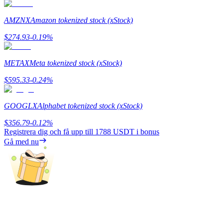
AMZNX
Amazon tokenized stock (xStock)
$
274.93
-0.19
%
Hänvisning
METAX
Meta tokenized stock (xStock)
Bjud in en vän för att få kontantbelöningar
$
595.33
-0.24
%
BTC Welcome Rewards
GOOGLX
Alphabet tokenized stock (xStock)
$
356.79
-0.12
%
Registrera dig och få upp till
1788 USDT
i bonus
Gå med nu
BTC Welcome Rewards