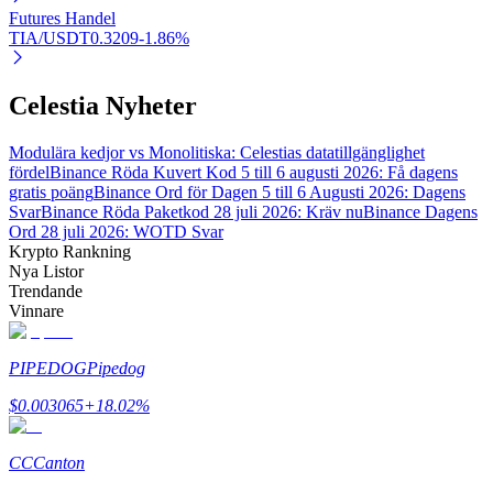
Futures Handel
TIA/USDT
0.3209
-1.86
%
Auto Invest
Celestia Nyheter
Ta långsiktig vinst och flexibla intressen
Modulära kedjor vs Monolitiska: Celestias datatillgänglighet
fördel
Binance Röda Kuvert Kod 5 till 6 augusti 2026: Få dagens
gratis poäng
Binance Ord för Dagen 5 till 6 Augusti 2026: Dagens
Svar
Binance Röda Paketkod 28 juli 2026: Kräv nu
Binance Dagens
Ord 28 juli 2026: WOTD Svar
Krypto Rankning
Nya Listor
Trendande
Vinnare
Lär dig Staking
PIPEDOG
Pipedog
Lär dig mer om att tjäna passiv inkomst
$
0.003065
+
18.02
%
Bitrue
AI
CC
Canton