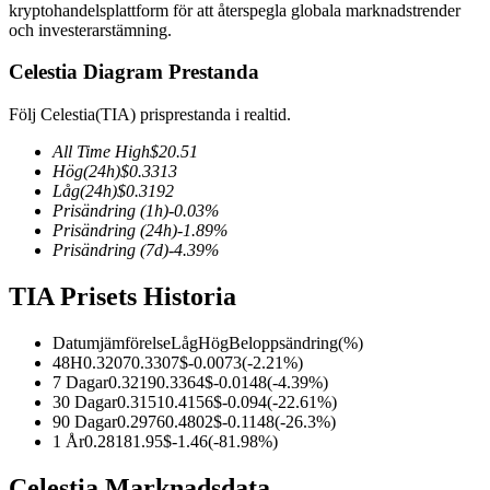
kryptohandelsplattform för att återspegla globala marknadstrender
och investerarstämning.
Celestia Diagram Prestanda
COIN-M Futures
Följ Celestia(TIA) prisprestanda i realtid.
Futures för kryptovaluta
All Time High
$
20.51
Hög
(24h)
$
0.3313
Låg
(24h)
$
0.3192
Prisändring
(1h)
-0.03
%
TradFi
Prisändring
(24h)
-1.89
%
Prisändring
(7d)
-4.39
%
Derivat för aktier, valuta, ädelmetaller och råvaror
TIA Prisets Historia
Datumjämförelse
Låg
Hög
Beloppsändring
(%)
48H
0.3207
0.3307
$
-0.0073
(
-2.21
%)
7 Dagar
0.3219
0.3364
$
-0.0148
(
-4.39
%)
30 Dagar
0.3151
0.4156
$
-0.094
(
-22.61
%)
90 Dagar
0.2976
0.4802
$
-0.1148
(
-26.3
%)
1 År
0.2818
1.95
$
-1.46
(
-81.98
%)
USDC Futures
Celestia Marknadsdata