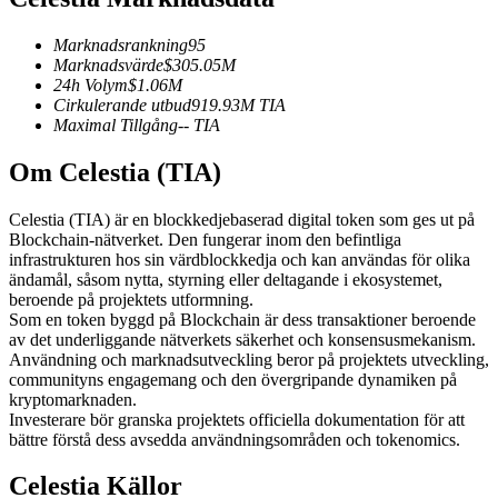
Futures med USDC som säkerhet
Marknadsrankning
95
Marknadsvärde
$
305.05M
24h Volym
$
1.06M
Cirkulerande utbud
919.93M
TIA
Maximal Tillgång
--
TIA
Om Celestia (TIA)
Celestia (TIA) är en blockkedjebaserad digital token som ges ut på
Blockchain-nätverket. Den fungerar inom den befintliga
Kopiera Trading
infrastrukturen hos sin värdblockkedja och kan användas för olika
ändamål, såsom nytta, styrning eller deltagande i ekosystemet,
Gå med de bästa handlarna
beroende på projektets utformning.
Som en token byggd på Blockchain är dess transaktioner beroende
av det underliggande nätverkets säkerhet och konsensusmekanism.
Användning och marknadsutveckling beror på projektets utveckling,
communityns engagemang och den övergripande dynamiken på
kryptomarknaden.
Investerare bör granska projektets officiella dokumentation för att
bättre förstå dess avsedda användningsområden och tokenomics.
Celestia Källor