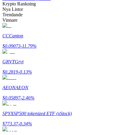
Krypto Rankning
Nya Listor
Trendande
Vinnare
CC
Canton
Bitrue Partners
$
0.09073
-11.79
%
GRVT
Grvt
$
0.2819
-0.13
%
AEON
AEON
Bitrue Affiliates
$
0.05897
-2.46
%
Upp till 65% provision!
SPYX
SP500 tokenized ETF (xStock)
$
773.37
-0.34
%