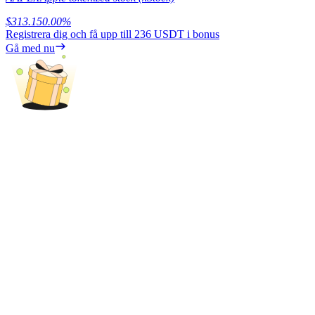
Share 500000 CASHCAT prize pool
$
313.15
0.00
%
Registrera dig och få upp till
236 USDT
i bonus
Gå med nu
Exclusive for BitMart Users
Register & Trade to Win 500,000 USDT
Precious Metals Trading Carnival
Trade Gold & Silver · 33,333 USDT Bonus
USDT New User Exclusive 10% APR
USDT Flexible Staking | Daily Rewards