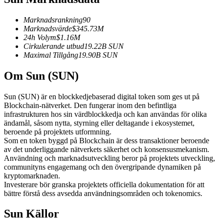
Futures med USDC som säkerhet
Marknadsrankning
90
Marknadsvärde
$
345.73M
24h Volym
$
1.16M
Cirkulerande utbud
19.22B
SUN
Maximal Tillgång
19.90B
SUN
Om Sun (SUN)
Sun (SUN) är en blockkedjebaserad digital token som ges ut på
Blockchain-nätverket. Den fungerar inom den befintliga
Kopiera Trading
infrastrukturen hos sin värdblockkedja och kan användas för olika
ändamål, såsom nytta, styrning eller deltagande i ekosystemet,
Gå med de bästa handlarna
beroende på projektets utformning.
Som en token byggd på Blockchain är dess transaktioner beroende
av det underliggande nätverkets säkerhet och konsensusmekanism.
Användning och marknadsutveckling beror på projektets utveckling,
communityns engagemang och den övergripande dynamiken på
kryptomarknaden.
Investerare bör granska projektets officiella dokumentation för att
bättre förstå dess avsedda användningsområden och tokenomics.
Sun Källor