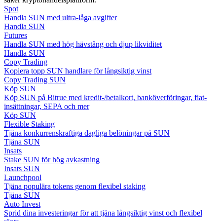
Spot
Handla SUN med ultra-låga avgifter
Guide
Handla SUN
Futures
Futures startguide
Handla SUN med hög hävstång och djup likviditet
Handla SUN
Copy Trading
Kopiera topp SUN handlare för långsiktig vinst
Copy Trading SUN
Köp SUN
Köp SUN på Bitrue med kredit-/betalkort, banköverföringar, fiat-
insättningar, SEPA och mer
Köp SUN
Flexible Staking
Tjäna konkurrenskraftiga dagliga belöningar på SUN
Handelsstrategier
Tjäna SUN
Insats
Lär dig hur du håller dig lönsam
Stake SUN för hög avkastning
Insats SUN
Launchpool
Tjäna populära tokens genom flexibel staking
Tjäna SUN
Auto Invest
Sprid dina investeringar för att tjäna långsiktig vinst och flexibel