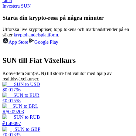
ränta
Investera SUN
Tjäna
Starta din krypto-resa på några minuter
Utforska live kryptopriser, topp-tokens och marknadstrender på en
säker
kryptohandelsplattform
.
App Store
Google Play
SUN till Fiat Växelkurs
Konvertera Sun(SUN) till större fiat-valutor med hjälp av
Power Piggy
realtidsväxelkurser.
SUN
to
USD
Tjäna konkurrenskraftiga belöningar dagligen
$
0.01796
SUN
to
EUR
€
0.01558
SUN
to
BRL
R$
0.09203
SUN
to
RUB
₽
1.49097
SUN
to
GBP
£
0.01335