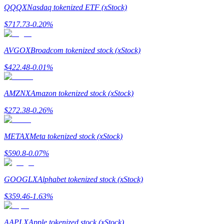
QQQX
Nasdaq tokenized ETF (xStock)
$
717.73
-0.20
%
AVGOX
Broadcom tokenized stock (xStock)
Hänvisning
$
422.48
-0.01
%
Bjud in en vän för att få kontantbelöningar
Deposit CASHCAT & Win
AMZNX
Amazon tokenized stock (xStock)
$
272.38
-0.26
%
METAX
Meta tokenized stock (xStock)
$
590.8
-0.07
%
GOOGLX
Alphabet tokenized stock (xStock)
$
359.46
-1.63
%
Deposit CASHCAT & Win
AAPLX
Apple tokenized stock (xStock)