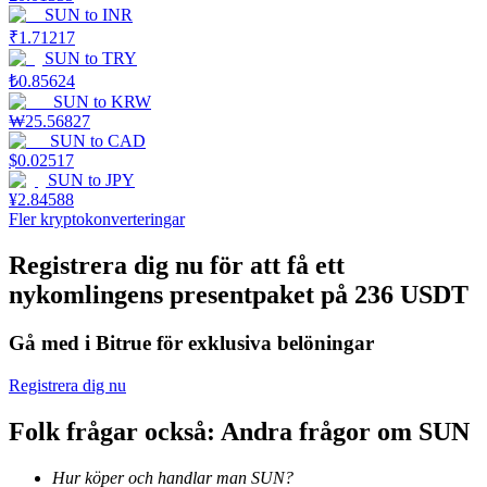
SUN
to
INR
₹
1.71217
Utsättning
SUN
to
TRY
Hög avkastning och omedelbar tillgång
₺
0.85624
SUN
to
KRW
₩
25.56827
SUN
to
CAD
$
0.02517
SUN
to
JPY
¥
2.84588
Fler kryptokonverteringar
Registrera dig nu för att få ett
nykomlingens presentpaket på 236 USDT
Launchpool
Flexibel insats för att tjäna populära tokens
Gå med i Bitrue för exklusiva belöningar
Registrera dig nu
Folk frågar också: Andra frågor om SUN
Hur köper och handlar man SUN?