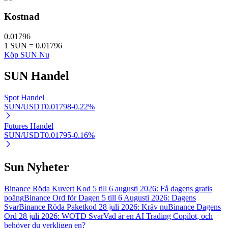
Kostnad
0.01796
1
SUN
=
0.01796
Auto Invest
Köp SUN Nu
Ta långsiktig vinst och flexibla intressen
SUN
Handel
Spot Handel
SUN/USDT
0.01798
-0.22
%
Futures Handel
SUN/USDT
0.01795
-0.16
%
Sun Nyheter
Lär dig Staking
Lär dig mer om att tjäna passiv inkomst
Binance Röda Kuvert Kod 5 till 6 augusti 2026: Få dagens gratis
poäng
Binance Ord för Dagen 5 till 6 Augusti 2026: Dagens
Bitrue
AI
Svar
Binance Röda Paketkod 28 juli 2026: Kräv nu
Binance Dagens
Ord 28 juli 2026: WOTD Svar
Vad är en AI Trading Copilot, och
behöver du verkligen en?