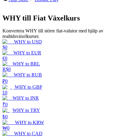
Guide
WHY till Fiat Växelkurs
Futures startguide
Konvertera WHY till större fiat-valutor med hjälp av
realtidsväxelkurser.
WHY
to
USD
$
0
WHY
to
EUR
€
0
WHY
to
BRL
R$
0
WHY
to
RUB
₽
0
Handelsstrategier
WHY
to
GBP
£
0
Lär dig hur du håller dig lönsam
WHY
to
INR
₹
0
WHY
to
TRY
₺
0
WHY
to
KRW
₩
0
WHY
to
CAD