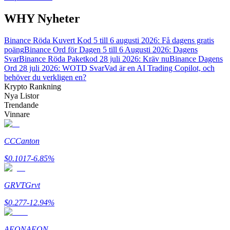
WHY Nyheter
BTR-låsningar
Binance Röda Kuvert Kod 5 till 6 augusti 2026: Få dagens gratis
poäng
Binance Ord för Dagen 5 till 6 Augusti 2026: Dagens
Exklusiva investeringar för BTR-innehavare
Svar
Binance Röda Paketkod 28 juli 2026: Kräv nu
Binance Dagens
Ord 28 juli 2026: WOTD Svar
Vad är en AI Trading Copilot, och
behöver du verkligen en?
Krypto Rankning
Nya Listor
Trendande
Vinnare
CC
Canton
Lån
$
0.1017
-6.85
%
Kryptostödd lånetjänst
GRVT
Grvt
$
0.277
-12.94
%
AEON
AEON