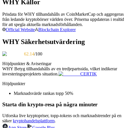
WHY Källor
Bli en Copy Trader
Njut av vinstdelning och kopieringshandelsprovisioner
Prisdata för WHY tillhandahålls av CoinMarketCap och aggregeras
från ledande kryptobörser världen över. Priserna uppdateras i realtid
för att spegla aktuella marknadsförhållanden.
Official Website
Blockchain Explorer
WHY Säkerhetsutvärdering
62.14
/100
Höjdpunkter & Aviseringar
WHY
Betyg tillhandahålls av en tredjepartssida, vilket indikerar
Information
investeringsprojektets situation.
CERTIK
Big data-analys inklusive handelsinformation, etc.
Höjdpunkter
Marknadsvärde rankas topp 50%
Starta din krypto-resa på några minuter
Utforska live kryptopriser, topp-tokens och marknadstrender på en
säker
kryptohandelsplattform
.
App Store
Google Play