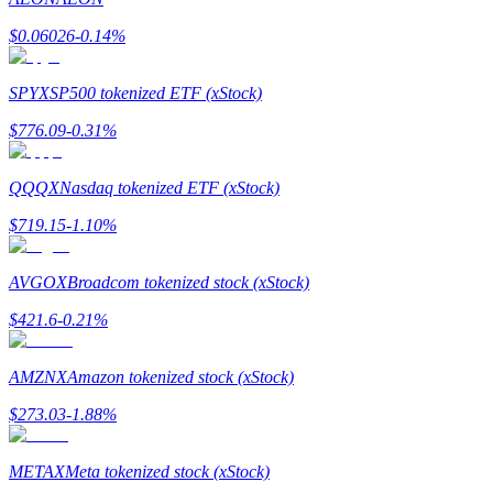
$
0.06026
-0.14
%
SPYX
SP500 tokenized ETF (xStock)
Auto Invest
$
776.09
-0.31
%
Ta långsiktig vinst och flexibla intressen
QQQX
Nasdaq tokenized ETF (xStock)
$
719.15
-1.10
%
AVGOX
Broadcom tokenized stock (xStock)
$
421.6
-0.21
%
Lär dig Staking
AMZNX
Amazon tokenized stock (xStock)
Lär dig mer om att tjäna passiv inkomst
$
273.03
-1.88
%
Bitrue
AI
METAX
Meta tokenized stock (xStock)