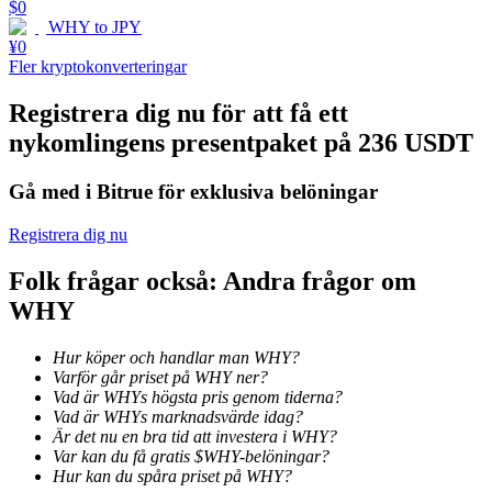
$
0
WHY
to
JPY
Tjäna
¥
0
Fler kryptokonverteringar
Registrera dig nu för att få ett
nykomlingens presentpaket på 236 USDT
Gå med i Bitrue för exklusiva belöningar
Registrera dig nu
Power Piggy
Folk frågar också: Andra frågor om
WHY
Tjäna konkurrenskraftiga belöningar dagligen
Hur köper och handlar man WHY?
Varför går priset på WHY ner?
Vad är WHYs högsta pris genom tiderna?
Vad är WHYs marknadsvärde idag?
Är det nu en bra tid att investera i WHY?
Var kan du få gratis $WHY-belöningar?
Hur kan du spåra priset på WHY?