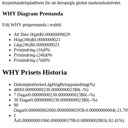
kryptohandelsplattform för att återspegla global marknadsaktivitet.
WHY Diagram Prestanda
Följ WHY prisprestanda i realtid.
COIN-M Futures
All Time High
$
0.00000009029
Futures för kryptovaluta
Hög
(24h)
$
0.0000000023
Låg
(24h)
$
0.0000000023
Prisändring
(1h)
0
%
Prisändring
(24h)
0
%
TradFi
Prisändring
(7d)
0
%
Derivat för aktier, valuta, ädelmetaller och råvaror
WHY Prisets Historia
Datumjämförelse
Låg
Hög
Beloppsändring
(%)
48H
0.0000000023
0.0000000023
$
0
(
--
%)
7 Dagar
0.0000000023
0.0000000023
$
0
(
--
%)
30 Dagar
0.0000000023
0.0000000023
$
0
(
--
%)
90
Dagar
0.00000000206
0.00000000295
$
-0.00000000064
(
-21.76
1
År
0.00000000196
0.0000000379
$
-0.00000002803
(
-92.41
%)
USDC Futures