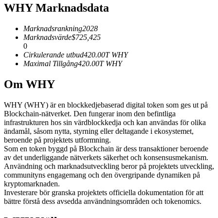
WHY Marknadsdata
Futures med USDC som säkerhet
Marknadsrankning
2028
Marknadsvärde
$
725,425
0
Cirkulerande utbud
420.00T
WHY
Maximal Tillgång
420.00T
WHY
Om WHY
WHY (WHY) är en blockkedjebaserad digital token som ges ut på
Kopiera Trading
Blockchain-nätverket. Den fungerar inom den befintliga
infrastrukturen hos sin värdblockkedja och kan användas för olika
Gå med de bästa handlarna
ändamål, såsom nytta, styrning eller deltagande i ekosystemet,
beroende på projektets utformning.
Som en token byggd på Blockchain är dess transaktioner beroende
av det underliggande nätverkets säkerhet och konsensusmekanism.
Användning och marknadsutveckling beror på projektets utveckling,
communityns engagemang och den övergripande dynamiken på
kryptomarknaden.
Investerare bör granska projektets officiella dokumentation för att
bättre förstå dess avsedda användningsområden och tokenomics.