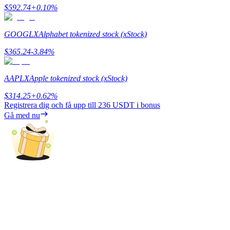
$
592.74
+
0.10
%
GOOGLX
Alphabet tokenized stock (xStock)
$
365.24
-3.84
%
Bitrue Partners
AAPLX
Apple tokenized stock (xStock)
$
314.25
+
0.62
%
Registrera dig och få upp till
236 USDT
i bonus
Gå med nu
Bitrue Affiliates
Upp till 65% provision!