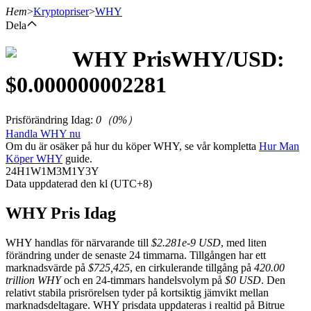
Hem
>
Kryptopriser
>
WHY
Dela
WHY
Pris
WHY
/USD:
Terminer
$
0.000000002281
Prisförändring Idag
:
0
（
0
%）
Handla WHY nu
Om du är osäker på hur du köper WHY, se vår kompletta
Hur Man
Köper WHY
guide.
24H
1W
1M
3M
1Y
3Y
Data uppdaterad den kl (UTC+8)
USDT Futures
WHY Pris Idag
Futures med USDT som säkerhet
WHY handlas för närvarande till
$2.281e-9 USD
, med liten
förändring under de senaste 24 timmarna. Tillgången har ett
marknadsvärde på
$725,425
, en cirkulerande tillgång på
420.00
trillion WHY
och en 24-timmars handelsvolym på
$0 USD
. Den
relativt stabila prisrörelsen tyder på kortsiktig jämvikt mellan
marknadsdeltagare. WHY prisdata uppdateras i realtid på Bitrue