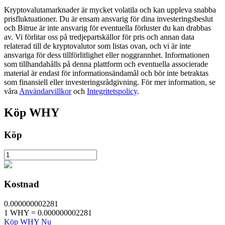
Kryptovalutamarknader är mycket volatila och kan uppleva snabba
Utsättning
prisfluktuationer. Du är ensam ansvarig för dina investeringsbeslut
och Bitrue är inte ansvarig för eventuella förluster du kan drabbas
Hög avkastning och omedelbar tillgång
av. Vi förlitar oss på tredjepartskällor för pris och annan data
relaterad till de kryptovalutor som listas ovan, och vi är inte
ansvariga för dess tillförlitlighet eller noggrannhet. Informationen
som tillhandahålls på denna plattform och eventuella associerade
material är endast för informationsändamål och bör inte betraktas
som finansiell eller investeringsrådgivning. För mer information, se
våra
Användarvillkor
och
Integritetspolicy
.
Köp
WHY
Köp
Launchpool
Flexibel insats för att tjäna populära tokens
Kostnad
0.000000002281
1
WHY
=
0.000000002281
Köp WHY Nu