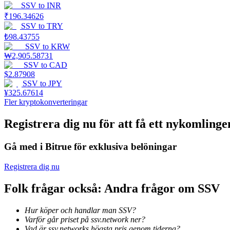
SSV
to
INR
₹
196.34626
Tjäna
SSV
to
TRY
₺
98.43755
SSV
to
KRW
₩
2,905.58731
SSV
to
CAD
$
2.87908
SSV
to
JPY
¥
325.67614
Fler kryptokonverteringar
Registrera dig nu för att få ett nykomlin
Power Piggy
Tjäna konkurrenskraftiga belöningar dagligen
Gå med i Bitrue för exklusiva belöningar
Registrera dig nu
Folk frågar också: Andra frågor om SSV
Hur köper och handlar man SSV?
Varför går priset på ssv.network ner?
Vad är ssv.networks högsta pris genom tiderna?