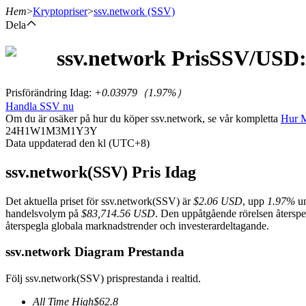
Hem
>
Kryptopriser
>
ssv.network
(SSV)
Dela
ssv.network
Pris
SSV
/USD:
Terminer
Prisförändring Idag
:
+0.03979
（
1.97
%）
Handla SSV nu
Om du är osäker på hur du köper ssv.network, se vår kompletta
Hur 
24H
1W
1M
3M
1Y
3Y
Data uppdaterad den kl (UTC+8)
ssv.network(SSV) Pris Idag
Det aktuella priset för ssv.network(SSV) är
$2.06 USD
, upp
1.97%
un
USDT Futures
handelsvolym på
$83,714.56 USD
. Den uppåtgående rörelsen återspeg
återspegla globala marknadstrender och investerardeltagande.
Futures med USDT som säkerhet
ssv.network Diagram Prestanda
Följ ssv.network(SSV) prisprestanda i realtid.
All Time High
$
62.8