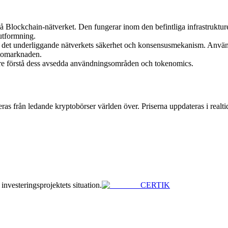
på Blockchain-nätverket. Den fungerar inom den befintliga infrastruktu
 utformning.
 det underliggande nätverkets säkerhet och konsensusmekanism. Använ
tomarknaden.
ättre förstå dess avsedda användningsområden och tokenomics.
as från ledande kryptobörser världen över. Priserna uppdateras i realti
 investeringsprojektets situation.
CERTIK