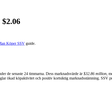
 $
2.06
Man Köper SSV
guide.
der de senaste 24 timmarna. Dess marknadsvärde är
$32.86 million
, m
lar ökad köpaktivitet och positiv kortsiktig marknadsstämning. SSV pris