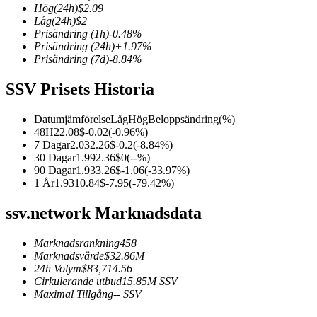
Hög
(24h)
$
2.09
Låg
(24h)
$
2
Prisändring
(1h)
-0.48
%
Prisändring
(24h)
+
1.97
%
Prisändring
(7d)
-8.84
%
COIN-M Futures
SSV Prisets Historia
Futures för kryptovaluta
Datumjämförelse
Låg
Hög
Beloppsändring
(%)
48H
2
2.08
$
-0.02
(
-0.96
%)
TradFi
7 Dagar
2.03
2.26
$
-0.2
(
-8.84
%)
30 Dagar
1.99
2.36
$
0
(
--
%)
Derivat för aktier, valuta, ädelmetaller och råvaror
90 Dagar
1.93
3.26
$
-1.06
(
-33.97
%)
1 År
1.93
10.84
$
-7.95
(
-79.42
%)
ssv.network Marknadsdata
Marknadsrankning
458
Marknadsvärde
$
32.86M
24h Volym
$
83,714.56
Cirkulerande utbud
15.85M
SSV
Maximal Tillgång
--
SSV
USDC Futures