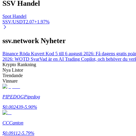
SSV
Handel
Spot Handel
BTR-låsningar
SSV/USDT
2.07
+
1.97
%
Exklusiva investeringar för BTR-innehavare
ssv.network Nyheter
Binance Röda Kuvert Kod 5 till 6 augusti 2026: Få dagens gratis poä
2026: WOTD Svar
Vad är en AI Trading Copilot, och behöver du ver
Krypto Rankning
Nya Listor
Trendande
Vinnare
Lån
PIPEDOG
Pipedog
Kryptostödd lånetjänst
$
0.002439
-5.90
%
CC
Canton
$
0.09112
-5.79
%