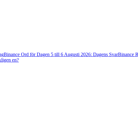
ng
Binance Ord för Dagen 5 till 6 Augusti 2026: Dagens Svar
Binance R
kligen en?