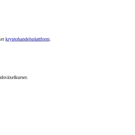
ker
kryptohandelsplattform
.
idsväxelkurser.