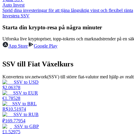
Auto Invest
Sprid dina investeringar för att tjäna långsiktig vinst och flexibel ränta
Guide
Investera SSV
Futures startguide
Starta din krypto-resa på några minuter
Utforska live kryptopriser, topp-tokens och marknadstrender på en sä
App Store
Google Play
SSV till Fiat Växelkurs
Konvertera ssv.network(SSV) till större fiat-valutor med hjälp av realt
SSV
to
USD
Handelsstrategier
$
2.06378
SSV
to
EUR
Lär dig hur du håller dig lönsam
€
1.78528
SSV
to
BRL
R$
10.51974
SSV
to
RUB
₽
169.77954
SSV
to
GBP
£
1.52975