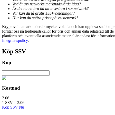
Vad är ssv.networks marknadsvärde idag?
Är det nu en bra tid att investera i ssv.network?
Utsättning
Var kan du få gratis $SSV-belöningar?
Hur kan du spåra priset på ssv.network?
Hög avkastning och omedelbar tillgång
Kryptovalutamarknader är mycket volatila och kan uppleva snabba prisf
förlitar oss på tredjepartskällor för pris och annan data relaterad till 
plattform och eventuella associerade material är endast för informatio
Integritetspolicy
.
Köp
SSV
Köp
Launchpool
Flexibel insats för att tjäna populära tokens
Kostnad
2.06
1
SSV
=
2.06
Köp SSV Nu