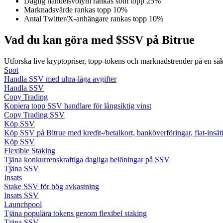
Daglig handelsvolym rankas som topp 25%
Bli en Copy Trader
Marknadsvärde rankas topp 10%
Antal Twitter/X-anhängare rankas topp 10%
Njut av vinstdelning och kopieringshandelsprovisioner
Vad du kan göra med $SSV på Bitrue
Utforska live kryptopriser, topp-tokens och marknadstrender på en sä
Spot
Handla SSV med ultra-låga avgifter
Handla SSV
Copy Trading
Kopiera topp SSV handlare för långsiktig vinst
Copy Trading SSV
Köp SSV
Information
Köp SSV på Bitrue med kredit-/betalkort, banköverföringar, fiat-insä
Köp SSV
Big data-analys inklusive handelsinformation, etc.
Flexible Staking
Tjäna konkurrenskraftiga dagliga belöningar på SSV
Tjäna SSV
Insats
Stake SSV för hög avkastning
Insats SSV
Launchpool
Tjäna populära tokens genom flexibel staking
Tjäna SSV