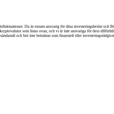
luktuationer. Du är ensam ansvarig för dina investeringsbeslut och Bitr
de kryptovalutor som listas ovan, och vi är inte ansvariga för dess tillför
nsändamål och bör inte betraktas som finansiell eller investeringsrådgiv