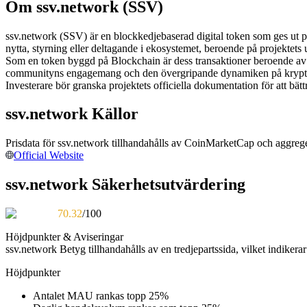
Om ssv.network (SSV)
Futures med USDC som säkerhet
ssv.network (SSV) är en blockkedjebaserad digital token som ges ut 
nytta, styrning eller deltagande i ekosystemet, beroende på projektets
Som en token byggd på Blockchain är dess transaktioner beroende av
communityns engagemang och den övergripande dynamiken på kryp
Investerare bör granska projektets officiella dokumentation för att b
ssv.network Källor
Prisdata för ssv.network tillhandahålls av CoinMarketCap och aggreger
Kopiera Trading
Official Website
Gå med de bästa handlarna
ssv.network Säkerhetsutvärdering
70.32
/100
Höjdpunkter & Aviseringar
ssv.network
Betyg tillhandahålls av en tredjepartssida, vilket indikerar
Höjdpunkter
Antalet MAU rankas topp 25%