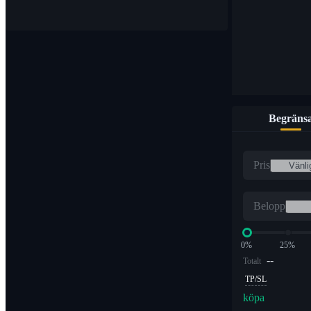
Begräns
Pris
Belopp
0%
25%
--
Totalt
TP/SL
köpa