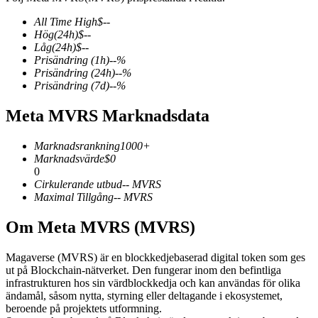
All Time High
$
--
Hög
(24h)
$
--
Låg
(24h)
$
--
Prisändring
(1h)
--
%
COIN-M Futures
Prisändring
(24h)
--
%
Prisändring
(7d)
--
%
Futures för kryptovaluta
Meta MVRS Marknadsdata
TradFi
Marknadsrankning
1000+
Marknadsvärde
$
0
Derivat för aktier, valuta, ädelmetaller och råvaror
0
Cirkulerande utbud
--
MVRS
Maximal Tillgång
--
MVRS
Om Meta MVRS (MVRS)
Magaverse (MVRS) är en blockkedjebaserad digital token som ges
ut på Blockchain-nätverket. Den fungerar inom den befintliga
infrastrukturen hos sin värdblockkedja och kan användas för olika
ändamål, såsom nytta, styrning eller deltagande i ekosystemet,
beroende på projektets utformning.
USDC Futures