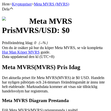
Hem
>
Kryptopriser
>
Meta MVRS
(MVRS)
Dela
Meta MVRS
Terminer
Pris
MVRS
/USD: $
0
Prisförändring Idag
:
0
（
--
%）
Om du är osäker på hur du köper Meta MVRS, se vår kompletta
Hur Man Köper MVRS
guide.
Data uppdaterad den kl (UTC+8)
Meta MVRS(MVRS) Pris Idag
USDT Futures
Det aktuella priset för Meta MVRS(MVRS) är $0 USD. Handeln
har nyligen påbörjats och 24-timmars förändringsmått är ännu inte
Futures med USDT som säkerhet
helt etablerade. Marknadsdata kommer att visas när tillräcklig
handelsvolym har registrerats.
Meta MVRS Diagram Prestanda
Följ Meta MVRS(MVRS) prisprestanda i realtid.