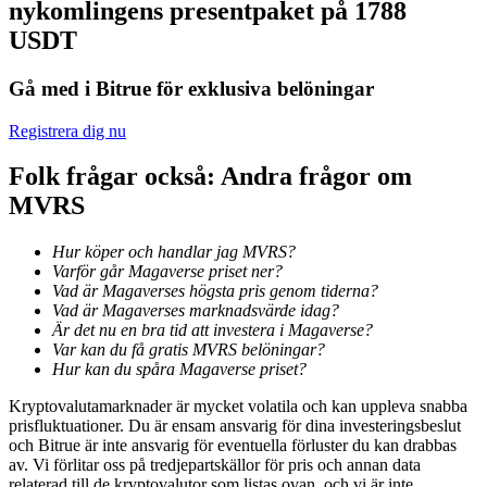
nykomlingens presentpaket på 1788
Bli en Copy Trader
USDT
Njut av vinstdelning och kopieringshandelsprovisioner
Gå med i Bitrue för exklusiva belöningar
Registrera dig nu
Folk frågar också: Andra frågor om
MVRS
Hur köper och handlar jag MVRS?
Varför går Magaverse priset ner?
Information
Vad är Magaverses högsta pris genom tiderna?
Vad är Magaverses marknadsvärde idag?
Big data-analys inklusive handelsinformation, etc.
Är det nu en bra tid att investera i Magaverse?
Var kan du få gratis MVRS belöningar?
Hur kan du spåra Magaverse priset?
Kryptovalutamarknader är mycket volatila och kan uppleva snabba
prisfluktuationer. Du är ensam ansvarig för dina investeringsbeslut
och Bitrue är inte ansvarig för eventuella förluster du kan drabbas
av. Vi förlitar oss på tredjepartskällor för pris och annan data
relaterad till de kryptovalutor som listas ovan, och vi är inte