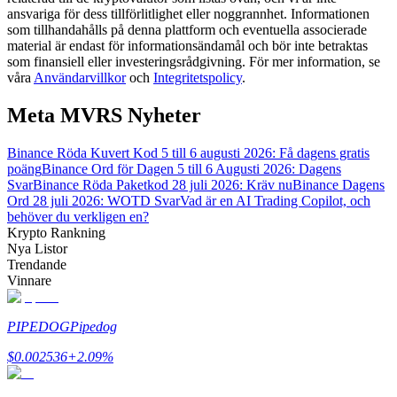
ansvariga för dess tillförlitlighet eller noggrannhet. Informationen
som tillhandahålls på denna plattform och eventuella associerade
Guide
material är endast för informationsändamål och bör inte betraktas
som finansiell eller investeringsrådgivning. För mer information, se
Futures startguide
våra
Användarvillkor
och
Integritetspolicy
.
Meta MVRS Nyheter
Binance Röda Kuvert Kod 5 till 6 augusti 2026: Få dagens gratis
poäng
Binance Ord för Dagen 5 till 6 Augusti 2026: Dagens
Svar
Binance Röda Paketkod 28 juli 2026: Kräv nu
Binance Dagens
Ord 28 juli 2026: WOTD Svar
Vad är en AI Trading Copilot, och
behöver du verkligen en?
Krypto Rankning
Nya Listor
Handelsstrategier
Trendande
Lär dig hur du håller dig lönsam
Vinnare
PIPEDOG
Pipedog
$
0.002536
+
2.09
%