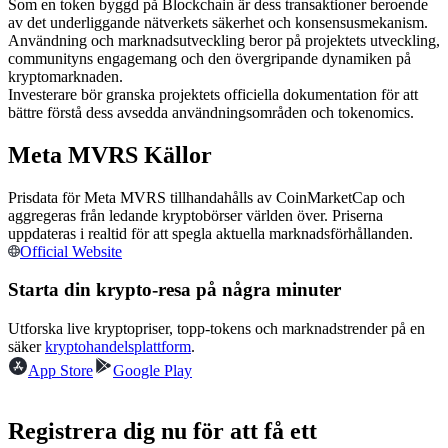
Som en token byggd på Blockchain är dess transaktioner beroende
Futures med USDC som säkerhet
av det underliggande nätverkets säkerhet och konsensusmekanism.
Användning och marknadsutveckling beror på projektets utveckling,
communityns engagemang och den övergripande dynamiken på
kryptomarknaden.
Investerare bör granska projektets officiella dokumentation för att
bättre förstå dess avsedda användningsområden och tokenomics.
Meta MVRS Källor
Prisdata för Meta MVRS tillhandahålls av CoinMarketCap och
aggregeras från ledande kryptobörser världen över. Priserna
Kopiera Trading
uppdateras i realtid för att spegla aktuella marknadsförhållanden.
Official Website
Gå med de bästa handlarna
Starta din krypto-resa på några minuter
Utforska live kryptopriser, topp-tokens och marknadstrender på en
säker
kryptohandelsplattform
.
App Store
Google Play
Registrera dig nu för att få ett