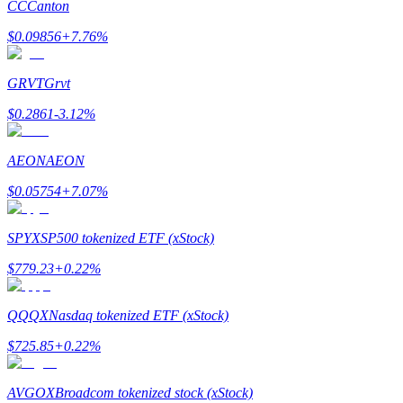
CC
Canton
Tjäna
$
0.09856
+
7.76
%
GRVT
Grvt
$
0.2861
-3.12
%
AEON
AEON
$
0.05754
+
7.07
%
Power Piggy
SPYX
SP500 tokenized ETF (xStock)
Tjäna konkurrenskraftiga belöningar dagligen
$
779.23
+
0.22
%
QQQX
Nasdaq tokenized ETF (xStock)
$
725.85
+
0.22
%
AVGOX
Broadcom tokenized stock (xStock)