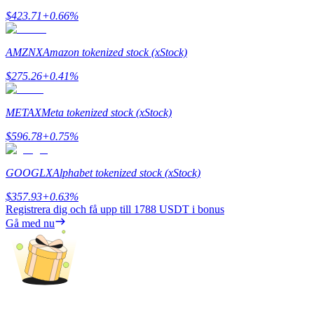
$
423.71
+
0.66
%
Utsättning
Hög avkastning och omedelbar tillgång
AMZNX
Amazon tokenized stock (xStock)
$
275.26
+
0.41
%
METAX
Meta tokenized stock (xStock)
$
596.78
+
0.75
%
GOOGLX
Alphabet tokenized stock (xStock)
Launchpool
$
357.93
+
0.63
%
Registrera dig och få upp till
1788 USDT
i bonus
Flexibel insats för att tjäna populära tokens
Gå med nu