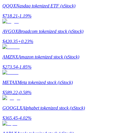
QQQX
Nasdaq tokenized ETF (xStock)
Guide
$
718.21
-1.19
%
Futures startguide
AVGOX
Broadcom tokenized stock (xStock)
$
420.35
+
0.23
%
AMZNX
Amazon tokenized stock (xStock)
$
273.54
-1.85
%
METAX
Meta tokenized stock (xStock)
Handelsstrategier
$
589.22
-0.58
%
Lär dig hur du håller dig lönsam
GOOGLX
Alphabet tokenized stock (xStock)
$
365.45
-4.02
%