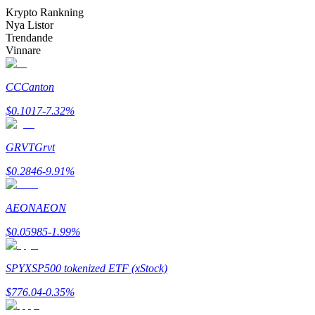
Bli en Copy Trader
Krypto Rankning
Nya Listor
Njut av vinstdelning och kopieringshandelsprovisioner
Trendande
Vinnare
CC
Canton
$
0.1017
-7.32
%
GRVT
Grvt
$
0.2846
-9.91
%
Information
Big data-analys inklusive handelsinformation, etc.
AEON
AEON
$
0.05985
-1.99
%
SPYX
SP500 tokenized ETF (xStock)
$
776.04
-0.35
%