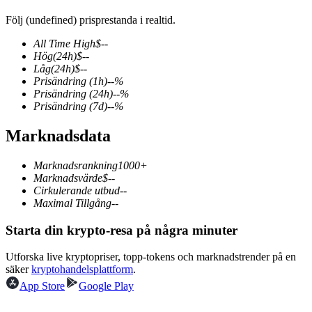
Följ (undefined) prisprestanda i realtid.
All Time High
$
--
Hög
(24h)
$
--
COIN-M Futures
Låg
(24h)
$
--
Prisändring
(1h)
--
%
Futures för kryptovaluta
Prisändring
(24h)
--
%
Prisändring
(7d)
--
%
Marknadsdata
TradFi
Derivat för aktier, valuta, ädelmetaller och råvaror
Marknadsrankning
1000+
Marknadsvärde
$
--
Cirkulerande utbud
--
Maximal Tillgång
--
Starta din krypto-resa på några minuter
Utforska live kryptopriser, topp-tokens och marknadstrender på en
säker
kryptohandelsplattform
.
App Store
Google Play
USDC Futures