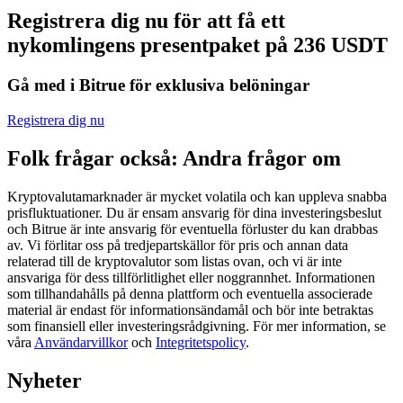
Registrera dig nu för att få ett
Futures med USDC som säkerhet
nykomlingens presentpaket på 236 USDT
Gå med i Bitrue för exklusiva belöningar
Registrera dig nu
Folk frågar också: Andra frågor om
Kryptovalutamarknader är mycket volatila och kan uppleva snabba
Kopiera Trading
prisfluktuationer. Du är ensam ansvarig för dina investeringsbeslut
och Bitrue är inte ansvarig för eventuella förluster du kan drabbas
Gå med de bästa handlarna
av. Vi förlitar oss på tredjepartskällor för pris och annan data
relaterad till de kryptovalutor som listas ovan, och vi är inte
ansvariga för dess tillförlitlighet eller noggrannhet. Informationen
som tillhandahålls på denna plattform och eventuella associerade
material är endast för informationsändamål och bör inte betraktas
som finansiell eller investeringsrådgivning. För mer information, se
våra
Användarvillkor
och
Integritetspolicy
.
Nyheter