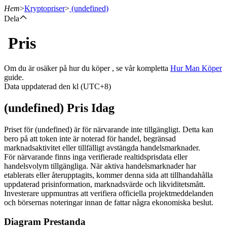
Hem
>
Kryptopriser
>
(undefined)
Dela
Pris
Terminer
Om du är osäker på hur du köper , se vår kompletta
Hur Man Köper
guide.
Data uppdaterad den kl (UTC+8)
(undefined) Pris Idag
Priset för (undefined) är för närvarande inte tillgängligt. Detta kan
bero på att token inte är noterad för handel, begränsad
marknadsaktivitet eller tillfälligt avstängda handelsmarknader.
USDT Futures
För närvarande finns inga verifierade realtidsprisdata eller
handelsvolym tillgängliga. När aktiva handelsmarknader har
Futures med USDT som säkerhet
etablerats eller återupptagits, kommer denna sida att tillhandahålla
uppdaterad prisinformation, marknadsvärde och likviditetsmått.
Investerare uppmuntras att verifiera officiella projektmeddelanden
och börsernas noteringar innan de fattar några ekonomiska beslut.
Diagram Prestanda