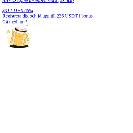
AAPLX
Apple tokenized stock (xStock)
$
314.11
+
0.66
%
Tjäna
Registrera dig och få upp till
236 USDT
i bonus
Gå med nu
Power Piggy
Tjäna konkurrenskraftiga belöningar dagligen