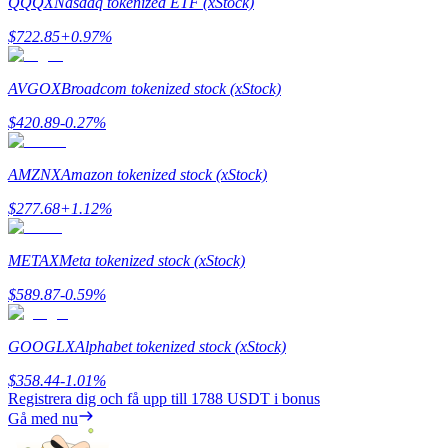
QQQX
Nasdaq tokenized ETF (xStock)
Utsättning
$
722.85
+
0.97
%
Hög avkastning och omedelbar tillgång
AVGOX
Broadcom tokenized stock (xStock)
$
420.89
-0.27
%
AMZNX
Amazon tokenized stock (xStock)
$
277.68
+
1.12
%
METAX
Meta tokenized stock (xStock)
Launchpool
$
589.87
-0.59
%
Flexibel insats för att tjäna populära tokens
GOOGLX
Alphabet tokenized stock (xStock)
$
358.44
-1.01
%
Registrera dig och få upp till
1788 USDT
i bonus
Gå med nu