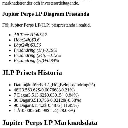
marknadstrender och investerardeltagande.
Jupiter Perps LP Diagram Prestanda
Följ Jupiter Perps LP(JLP) prisprestanda i realtid.
COIN-M Futures
All Time High
$
4.2
Futures för kryptovaluta
Hög
(24h)
$
3.6
Låg
(24h)
$
3.56
Prisändring
(1h)
-0.19
%
Prisändring
(24h)
+
0.12
%
TradFi
Prisändring
(7d)
+
0.84
%
Derivat för aktier, valuta, ädelmetaller och råvaror
JLP Prisets Historia
Datumjämförelse
Låg
Hög
Beloppsändring
(%)
48H
3.56
3.62
$
-0.007668
(
-0.21
%)
7 Dagar
3.51
3.62
$
0.03015
(
+
0.84
%)
30 Dagar
3.51
3.75
$
-0.02128
(
-0.58
%)
90 Dagar
3.15
4.2
$
-0.4872
(
-11.95
%)
1 År
0.000264
5.98
$
-1.4
(
-28.08
%)
Jupiter Perps LP Marknadsdata
USDC Futures