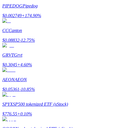
PIPEDOG
Pipedog
Tjäna
$
0.002749
+
174.90
%
CC
Canton
$
0.08832
-12.75
%
GRVT
Grvt
$
0.3045
+
4.60
%
Power Piggy
AEON
AEON
Tjäna konkurrenskraftiga belöningar dagligen
$
0.05361
-10.85
%
SPYX
SP500 tokenized ETF (xStock)
$
776.55
+
0.10
%