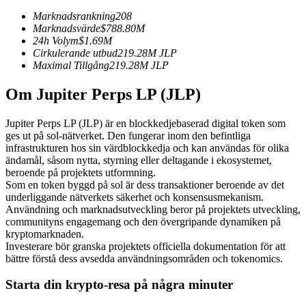
Futures med USDC som säkerhet
Marknadsrankning
208
Marknadsvärde
$
788.80M
24h Volym
$
1.69M
Cirkulerande utbud
219.28M
JLP
Maximal Tillgång
219.28M
JLP
Om Jupiter Perps LP (JLP)
Jupiter Perps LP (JLP) är en blockkedjebaserad digital token som
ges ut på sol-nätverket. Den fungerar inom den befintliga
infrastrukturen hos sin värdblockkedja och kan användas för olika
Kopiera Trading
ändamål, såsom nytta, styrning eller deltagande i ekosystemet,
beroende på projektets utformning.
Gå med de bästa handlarna
Som en token byggd på sol är dess transaktioner beroende av det
underliggande nätverkets säkerhet och konsensusmekanism.
Användning och marknadsutveckling beror på projektets utveckling,
communityns engagemang och den övergripande dynamiken på
kryptomarknaden.
Investerare bör granska projektets officiella dokumentation för att
bättre förstå dess avsedda användningsområden och tokenomics.
Starta din krypto-resa på några minuter