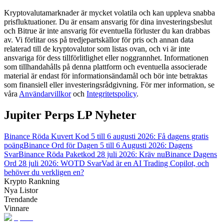
Kryptovalutamarknader är mycket volatila och kan uppleva snabba
Guide
prisfluktuationer. Du är ensam ansvarig för dina investeringsbeslut
och Bitrue är inte ansvarig för eventuella förluster du kan drabbas
Futures startguide
av. Vi förlitar oss på tredjepartskällor för pris och annan data
relaterad till de kryptovalutor som listas ovan, och vi är inte
ansvariga för dess tillförlitlighet eller noggrannhet. Informationen
som tillhandahålls på denna plattform och eventuella associerade
material är endast för informationsändamål och bör inte betraktas
som finansiell eller investeringsrådgivning. För mer information, se
våra
Användarvillkor
och
Integritetspolicy
.
Jupiter Perps LP Nyheter
Binance Röda Kuvert Kod 5 till 6 augusti 2026: Få dagens gratis
Handelsstrategier
poäng
Binance Ord för Dagen 5 till 6 Augusti 2026: Dagens
Svar
Binance Röda Paketkod 28 juli 2026: Kräv nu
Binance Dagens
Lär dig hur du håller dig lönsam
Ord 28 juli 2026: WOTD Svar
Vad är en AI Trading Copilot, och
behöver du verkligen en?
Krypto Rankning
Nya Listor
Trendande
Vinnare