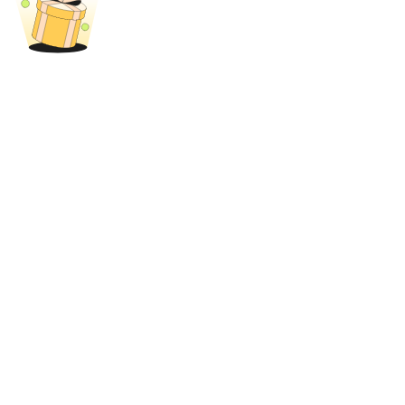
BTR-låsningar
Exklusiva investeringar för BTR-innehavare
Lån
Kryptostödd lånetjänst