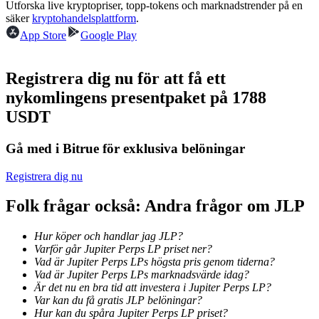
Utforska live kryptopriser, topp-tokens och marknadstrender på en
Bli en Copy Trader
säker
kryptohandelsplattform
.
App Store
Njut av vinstdelning och kopieringshandelsprovisioner
Google Play
Registrera dig nu för att få ett
nykomlingens presentpaket på 1788
USDT
Gå med i Bitrue för exklusiva belöningar
Registrera dig nu
Information
Folk frågar också: Andra frågor om JLP
Big data-analys inklusive handelsinformation, etc.
Hur köper och handlar jag JLP?
Varför går Jupiter Perps LP priset ner?
Vad är Jupiter Perps LPs högsta pris genom tiderna?
Vad är Jupiter Perps LPs marknadsvärde idag?
Är det nu en bra tid att investera i Jupiter Perps LP?
Var kan du få gratis JLP belöningar?
Hur kan du spåra Jupiter Perps LP priset?