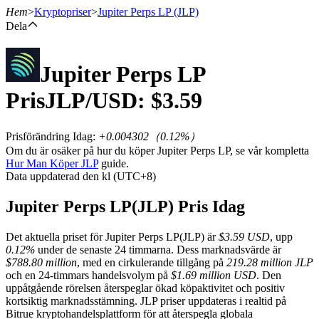
Hem
>
Kryptopriser
>
Jupiter Perps LP
(JLP)
Dela
Jupiter Perps LP
Terminer
Pris
JLP
/USD: $
3.59
Prisförändring Idag
:
+0.004302
（
0.12
%）
Om du är osäker på hur du köper Jupiter Perps LP, se vår kompletta
Hur Man Köper JLP
guide.
Data uppdaterad den kl (UTC+8)
Jupiter Perps LP(JLP) Pris Idag
USDT Futures
Det aktuella priset för Jupiter Perps LP(JLP) är
$3.59 USD
, upp
Futures med USDT som säkerhet
0.12%
under de senaste 24 timmarna. Dess marknadsvärde är
$788.80 million
, med en cirkulerande tillgång på
219.28 million JLP
och en 24-timmars handelsvolym på
$1.69 million USD
. Den
uppåtgående rörelsen återspeglar ökad köpaktivitet och positiv
kortsiktig marknadsstämning. JLP priser uppdateras i realtid på
Bitrue kryptohandelsplattform för att återspegla globala