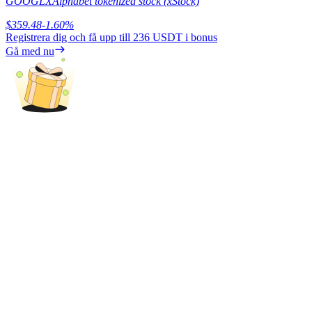
GOOGLX
Alphabet tokenized stock (xStock)
$
359.48
-1.60
%
Tjäna
Registrera dig och få upp till
236 USDT
i bonus
Gå med nu
Power Piggy
Tjäna konkurrenskraftiga belöningar dagligen