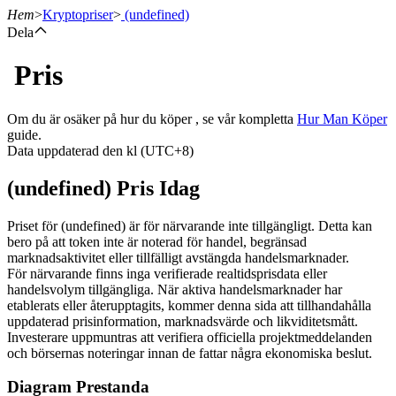
Hem
>
Kryptopriser
>
(undefined)
Dela
Pris
Terminer
Om du är osäker på hur du köper , se vår kompletta
Hur Man Köper
guide.
Data uppdaterad den kl (UTC+8)
(undefined) Pris Idag
Priset för (undefined) är för närvarande inte tillgängligt. Detta kan
bero på att token inte är noterad för handel, begränsad
marknadsaktivitet eller tillfälligt avstängda handelsmarknader.
USDT Futures
För närvarande finns inga verifierade realtidsprisdata eller
handelsvolym tillgängliga. När aktiva handelsmarknader har
Futures med USDT som säkerhet
etablerats eller återupptagits, kommer denna sida att tillhandahålla
uppdaterad prisinformation, marknadsvärde och likviditetsmått.
Investerare uppmuntras att verifiera officiella projektmeddelanden
och börsernas noteringar innan de fattar några ekonomiska beslut.
Diagram Prestanda