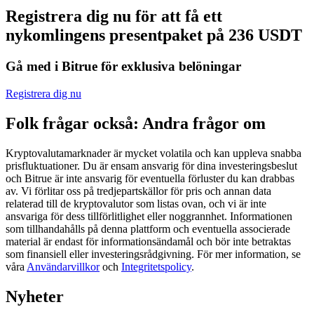
Registrera dig nu för att få ett
Futures med USDC som säkerhet
nykomlingens presentpaket på 236 USDT
Gå med i Bitrue för exklusiva belöningar
Registrera dig nu
Folk frågar också: Andra frågor om
Kryptovalutamarknader är mycket volatila och kan uppleva snabba
Kopiera Trading
prisfluktuationer. Du är ensam ansvarig för dina investeringsbeslut
och Bitrue är inte ansvarig för eventuella förluster du kan drabbas
Gå med de bästa handlarna
av. Vi förlitar oss på tredjepartskällor för pris och annan data
relaterad till de kryptovalutor som listas ovan, och vi är inte
ansvariga för dess tillförlitlighet eller noggrannhet. Informationen
som tillhandahålls på denna plattform och eventuella associerade
material är endast för informationsändamål och bör inte betraktas
som finansiell eller investeringsrådgivning. För mer information, se
våra
Användarvillkor
och
Integritetspolicy
.
Nyheter