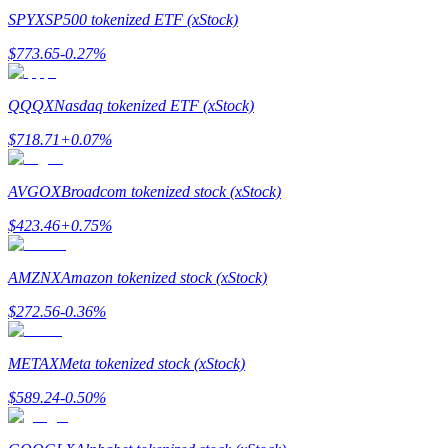
SPYX
SP500 tokenized ETF (xStock)
Guide
$
773.65
-0.27
%
Futures startguide
QQQX
Nasdaq tokenized ETF (xStock)
$
718.71
+
0.07
%
AVGOX
Broadcom tokenized stock (xStock)
$
423.46
+
0.75
%
AMZNX
Amazon tokenized stock (xStock)
Handelsstrategier
$
272.56
-0.36
%
Lär dig hur du håller dig lönsam
METAX
Meta tokenized stock (xStock)
$
589.24
-0.50
%