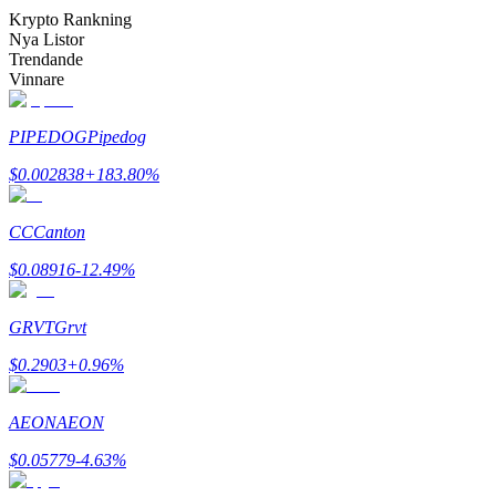
Bli en Copy Trader
Krypto Rankning
Nya Listor
Njut av vinstdelning och kopieringshandelsprovisioner
Trendande
Vinnare
PIPEDOG
Pipedog
$
0.002838
+
183.80
%
CC
Canton
$
0.08916
-12.49
%
Information
Big data-analys inklusive handelsinformation, etc.
GRVT
Grvt
$
0.2903
+
0.96
%
AEON
AEON
$
0.05779
-4.63
%