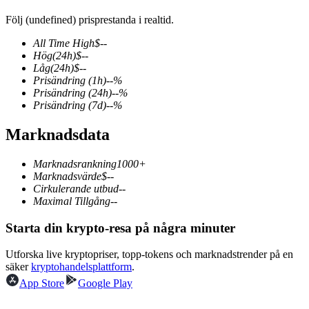
Följ (undefined) prisprestanda i realtid.
All Time High
$
--
Hög
(24h)
$
--
COIN-M Futures
Låg
(24h)
$
--
Prisändring
(1h)
--
%
Futures för kryptovaluta
Prisändring
(24h)
--
%
Prisändring
(7d)
--
%
Marknadsdata
TradFi
Derivat för aktier, valuta, ädelmetaller och råvaror
Marknadsrankning
1000+
Marknadsvärde
$
--
Cirkulerande utbud
--
Maximal Tillgång
--
Starta din krypto-resa på några minuter
Utforska live kryptopriser, topp-tokens och marknadstrender på en
säker
kryptohandelsplattform
.
App Store
Google Play
USDC Futures