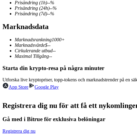
Prisändring
(1h)
--
%
Prisändring
(24h)
--
%
Prisändring
(7d)
--
%
Marknadsdata
COIN-M Futures
Futures för kryptovaluta
Marknadsrankning
1000+
Marknadsvärde
$
--
Cirkulerande utbud
--
Maximal Tillgång
--
TradFi
Starta din krypto-resa på några minuter
Derivat för aktier, valuta, ädelmetaller och råvaror
Utforska live kryptopriser, topp-tokens och marknadstrender på en sä
App Store
Google Play
Registrera dig nu för att få ett nykomlin
Gå med i Bitrue för exklusiva belöningar
Registrera dig nu
USDC Futures