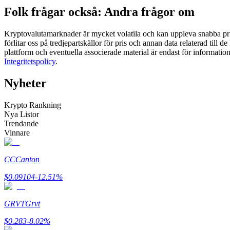
Folk frågar också: Andra frågor om
Futures med USDC som säkerhet
Kryptovalutamarknader är mycket volatila och kan uppleva snabba prisf
förlitar oss på tredjepartskällor för pris och annan data relaterad till 
plattform och eventuella associerade material är endast för informatio
Integritetspolicy
.
Nyheter
Krypto Rankning
Nya Listor
Kopiera Trading
Trendande
Vinnare
Gå med de bästa handlarna
CC
Canton
$
0.09104
-12.51
%
GRVT
Grvt
$
0.283
-8.02
%