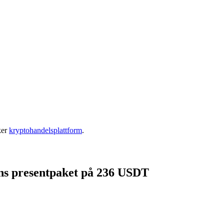
ker
kryptohandelsplattform
.
gens presentpaket på 236 USDT