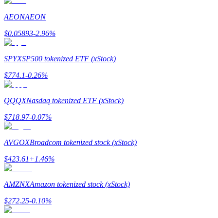
Bli en Copy Trader
AEON
AEON
Njut av vinstdelning och kopieringshandelsprovisioner
$
0.05893
-2.96
%
SPYX
SP500 tokenized ETF (xStock)
$
774.1
-0.26
%
QQQX
Nasdaq tokenized ETF (xStock)
$
718.97
-0.07
%
Information
Big data-analys inklusive handelsinformation, etc.
AVGOX
Broadcom tokenized stock (xStock)
$
423.61
+
1.46
%
AMZNX
Amazon tokenized stock (xStock)
$
272.25
-0.10
%