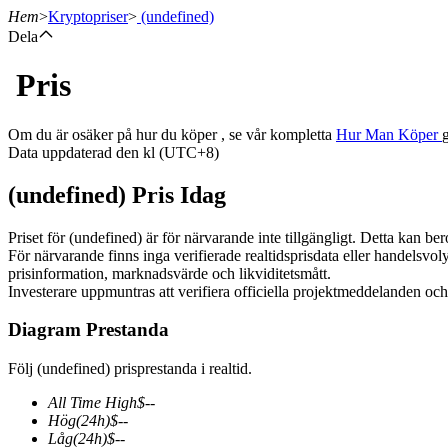
Hem
>
Kryptopriser
>
(undefined)
Dela
Pris
Terminer
Om du är osäker på hur du köper , se vår kompletta
Hur Man Köper
Data uppdaterad den kl (UTC+8)
(undefined) Pris Idag
Priset för (undefined) är för närvarande inte tillgängligt. Detta kan be
För närvarande finns inga verifierade realtidsprisdata eller handelsvo
prisinformation, marknadsvärde och likviditetsmått.
Investerare uppmuntras att verifiera officiella projektmeddelanden oc
USDT Futures
Diagram Prestanda
Futures med USDT som säkerhet
Följ (undefined) prisprestanda i realtid.
All Time High
$
--
Hög
(24h)
$
--
Låg
(24h)
$
--