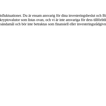
luktuationer. Du är ensam ansvarig för dina investeringsbeslut och Bitr
de kryptovalutor som listas ovan, och vi är inte ansvariga för dess tillför
nsändamål och bör inte betraktas som finansiell eller investeringsrådgiv