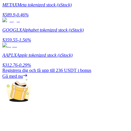
METAX
Meta tokenized stock (xStock)
Guide
$
589.9
-0.46
%
Futures startguide
GOOGLX
Alphabet tokenized stock (xStock)
$
359.55
-1.56
%
AAPLX
Apple tokenized stock (xStock)
$
312.76
-0.29
%
Registrera dig och få upp till
236 USDT
i bonus
Gå med nu
Handelsstrategier
Lär dig hur du håller dig lönsam