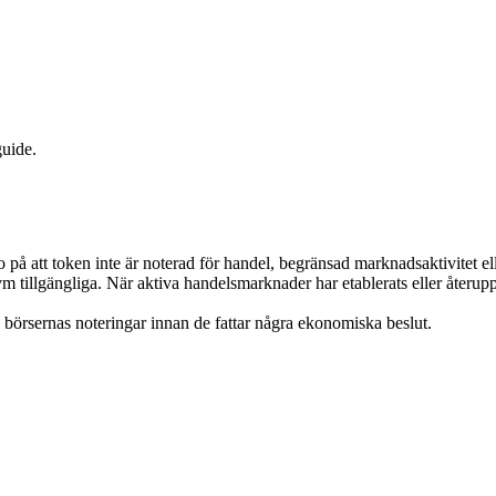
guide.
ro på att token inte är noterad för handel, begränsad marknadsaktivitet el
lym tillgängliga. När aktiva handelsmarknader har etablerats eller återup
h börsernas noteringar innan de fattar några ekonomiska beslut.