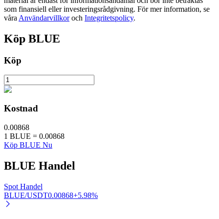
material är endast för informationsändamål och bör inte betraktas
som finansiell eller investeringsrådgivning. För mer information, se
våra
Användarvillkor
och
Integritetspolicy
.
BTR-låsningar
Köp
BLUE
Exklusiva investeringar för BTR-innehavare
Köp
Kostnad
0.00868
1
BLUE
=
0.00868
Köp BLUE Nu
Lån
BLUE
Handel
Kryptostödd lånetjänst
Spot Handel
BLUE/USDT
0.00868
+
5.98
%