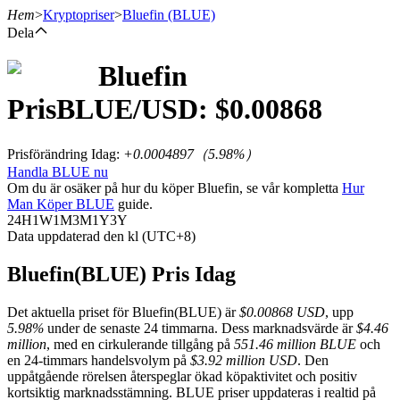
Hem
>
Kryptopriser
>
Bluefin
(BLUE)
Dela
Bluefin
Terminer
Pris
BLUE
/USD: $
0.00868
Prisförändring Idag
:
+0.0004897
（
5.98
%）
Handla BLUE nu
Om du är osäker på hur du köper Bluefin, se vår kompletta
Hur
Man Köper BLUE
guide.
24H
1W
1M
3M
1Y
3Y
Data uppdaterad den kl (UTC+8)
USDT Futures
Bluefin(BLUE) Pris Idag
Futures med USDT som säkerhet
Det aktuella priset för Bluefin(BLUE) är
$0.00868 USD
, upp
5.98%
under de senaste 24 timmarna. Dess marknadsvärde är
$4.46
million
, med en cirkulerande tillgång på
551.46 million BLUE
och
en 24-timmars handelsvolym på
$3.92 million USD
. Den
uppåtgående rörelsen återspeglar ökad köpaktivitet och positiv
kortsiktig marknadsstämning. BLUE priser uppdateras i realtid på