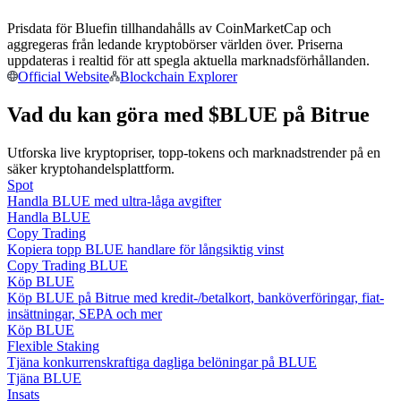
Bli en Copy Trader
Prisdata för Bluefin tillhandahålls av CoinMarketCap och
Njut av vinstdelning och kopieringshandelsprovisioner
aggregeras från ledande kryptobörser världen över. Priserna
uppdateras i realtid för att spegla aktuella marknadsförhållanden.
Official Website
Blockchain Explorer
Vad du kan göra med $BLUE på Bitrue
Utforska live kryptopriser, topp-tokens och marknadstrender på en
säker kryptohandelsplattform.
Spot
Handla BLUE med ultra-låga avgifter
Handla BLUE
Information
Copy Trading
Kopiera topp BLUE handlare för långsiktig vinst
Big data-analys inklusive handelsinformation, etc.
Copy Trading BLUE
Köp BLUE
Köp BLUE på Bitrue med kredit-/betalkort, banköverföringar, fiat-
insättningar, SEPA och mer
Köp BLUE
Flexible Staking
Tjäna konkurrenskraftiga dagliga belöningar på BLUE
Tjäna BLUE
Insats