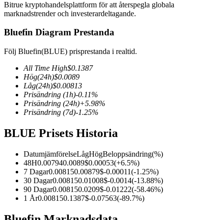
Bitrue kryptohandelsplattform för att återspegla globala
marknadstrender och investerardeltagande.
Bluefin Diagram Prestanda
COIN-M Futures
Följ Bluefin(BLUE) prisprestanda i realtid.
Futures för kryptovaluta
All Time High
$
0.1387
Hög
(24h)
$
0.0089
Låg
(24h)
$
0.00813
Prisändring
(1h)
-0.11
%
TradFi
Prisändring
(24h)
+
5.98
%
Prisändring
(7d)
-1.25
%
Derivat för aktier, valuta, ädelmetaller och råvaror
BLUE Prisets Historia
Datumjämförelse
Låg
Hög
Beloppsändring
(%)
48H
0.00794
0.0089
$
0.00053
(
+
6.5
%)
7 Dagar
0.00815
0.00879
$
-0.00011
(
-1.25
%)
30 Dagar
0.00815
0.01008
$
-0.0014
(
-13.88
%)
90 Dagar
0.00815
0.0209
$
-0.01222
(
-58.46
%)
1 År
0.00815
0.1387
$
-0.07563
(
-89.7
%)
USDC Futures
Bluefin Marknadsdata