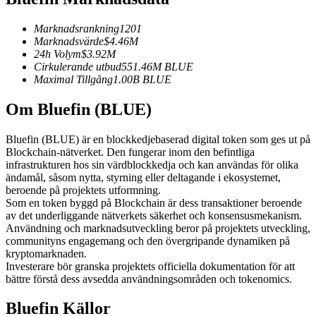
Futures med USDC som säkerhet
Marknadsrankning
1201
Marknadsvärde
$
4.46M
24h Volym
$
3.92M
Cirkulerande utbud
551.46M
BLUE
Maximal Tillgång
1.00B
BLUE
Om Bluefin (BLUE)
Bluefin (BLUE) är en blockkedjebaserad digital token som ges ut på
Blockchain-nätverket. Den fungerar inom den befintliga
Kopiera Trading
infrastrukturen hos sin värdblockkedja och kan användas för olika
ändamål, såsom nytta, styrning eller deltagande i ekosystemet,
Gå med de bästa handlarna
beroende på projektets utformning.
Som en token byggd på Blockchain är dess transaktioner beroende
av det underliggande nätverkets säkerhet och konsensusmekanism.
Användning och marknadsutveckling beror på projektets utveckling,
communityns engagemang och den övergripande dynamiken på
kryptomarknaden.
Investerare bör granska projektets officiella dokumentation för att
bättre förstå dess avsedda användningsområden och tokenomics.
Bluefin Källor