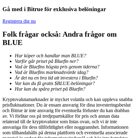
Gå med i Bitrue för exklusiva belöningar
Utsättning
Registrera dig nu
Hög avkastning och omedelbar tillgång
Folk frågar också: Andra frågor om
BLUE
Hur köper och handlar man BLUE?
Varför går priset på Bluefin ner?
Vad är Bluefins högsta pris genom tiderna?
Vad är Bluefins marknadsvärde idag?
Är det nu en bra tid att investera i Bluefin?
Var kan du få gratis $BLUE-belöningar?
Launchpool
Hur kan du spåra priset på Bluefin?
Flexibel insats för att tjäna populära tokens
Kryptovalutamarknader är mycket volatila och kan uppleva snabba
prisfluktuationer. Du är ensam ansvarig för dina investeringsbeslut
och Bitrue är inte ansvarig för eventuella förluster du kan drabbas
av. Vi förlitar oss på tredjepartskällor för pris och annan data
relaterad till de kryptovalutor som listas ovan, och vi är inte
ansvariga för dess tillförlitlighet eller noggrannhet. Informationen
som tillhandahålls på denna plattform och eventuella associerade