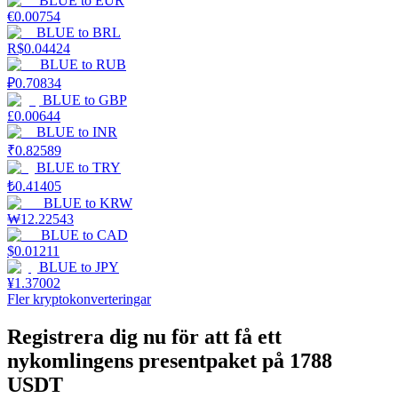
BLUE
to
EUR
€
0.00754
BLUE
to
BRL
Tjäna
R$
0.04424
BLUE
to
RUB
₽
0.70834
BLUE
to
GBP
£
0.00644
BLUE
to
INR
₹
0.82589
BLUE
to
TRY
₺
0.41405
BLUE
to
KRW
Power Piggy
₩
12.22543
BLUE
to
CAD
Tjäna konkurrenskraftiga belöningar dagligen
$
0.01211
BLUE
to
JPY
¥
1.37002
Fler kryptokonverteringar
Registrera dig nu för att få ett
nykomlingens presentpaket på 1788
USDT