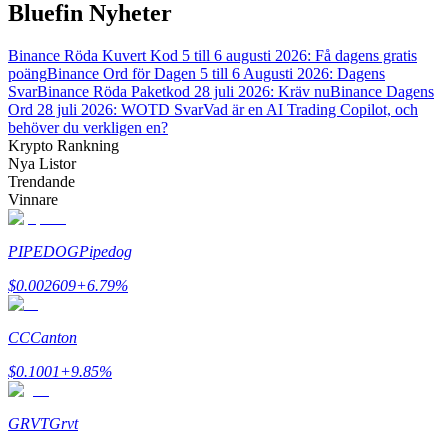
Bluefin Nyheter
Binance Röda Kuvert Kod 5 till 6 augusti 2026: Få dagens gratis
poäng
Binance Ord för Dagen 5 till 6 Augusti 2026: Dagens
Auto Invest
Svar
Binance Röda Paketkod 28 juli 2026: Kräv nu
Binance Dagens
Ord 28 juli 2026: WOTD Svar
Vad är en AI Trading Copilot, och
Ta långsiktig vinst och flexibla intressen
behöver du verkligen en?
Krypto Rankning
Nya Listor
Trendande
Vinnare
PIPEDOG
Pipedog
$
0.002609
+
6.79
%
Lär dig Staking
CC
Canton
Lär dig mer om att tjäna passiv inkomst
$
0.1001
+
9.85
%
Bitrue
AI
GRVT
Grvt