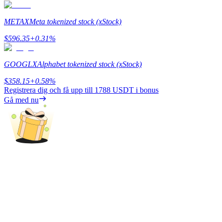
METAX
Meta tokenized stock (xStock)
$
596.35
+
0.31
%
Hänvisning
GOOGLX
Alphabet tokenized stock (xStock)
Bjud in en vän för att få kontantbelöningar
$
358.15
+
0.58
%
BTC Welcome Rewards
Registrera dig och få upp till
1788 USDT
i bonus
Gå med nu
BTC Welcome Rewards