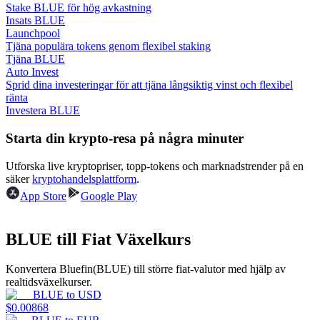
Stake BLUE för hög avkastning
Insats BLUE
Guide
Launchpool
Tjäna populära tokens genom flexibel staking
Futures startguide
Tjäna BLUE
Auto Invest
Sprid dina investeringar för att tjäna långsiktig vinst och flexibel
ränta
Investera BLUE
Starta din krypto-resa på några minuter
Utforska live kryptopriser, topp-tokens och marknadstrender på en
säker
kryptohandelsplattform
.
App Store
Google Play
Handelsstrategier
Lär dig hur du håller dig lönsam
BLUE till Fiat Växelkurs
Konvertera Bluefin(BLUE) till större fiat-valutor med hjälp av
realtidsväxelkurser.
BLUE
to
USD
$
0.00868