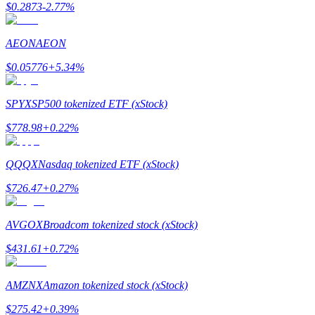
$
0.2873
-2.77
%
AEON
AEON
$
0.05776
+
5.34
%
Bitrue Partners
SPYX
SP500 tokenized ETF (xStock)
$
778.98
+
0.22
%
QQQX
Nasdaq tokenized ETF (xStock)
$
726.47
+
0.27
%
AVGOX
Broadcom tokenized stock (xStock)
Bitrue Affiliates
$
431.61
+
0.72
%
Upp till 65% provision!
AMZNX
Amazon tokenized stock (xStock)
$
275.42
+
0.39
%