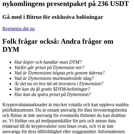
nykomlingens presentpaket på 236 USDT
Utsättning
Gå med i Bitrue för exklusiva belöningar
Hög avkastning och omedelbar tillgång
Registrera dig nu
Folk frågar också: Andra frågor om
DYM
Hur köper och handlar man DYM?
Varför går priset på Dymension ner?
Vad är Dymensions högsta pris genom tiderna?
Vad är Dymensions marknadsvärde idag?
Launchpool
Är det nu en bra tid att investera i Dymension?
Var kan du få gratis $DYM-belöningar?
Flexibel insats för att tjäna populära tokens
Hur kan du spåra priset på Dymension?
Kryptovalutamarknader är mycket volatila och kan uppleva snabba
prisfluktuationer. Du är ensam ansvarig för dina investeringsbeslut
och Bitrue är inte ansvarig för eventuella förluster du kan drabbas
av. Vi förlitar oss på tredjepartskällor för pris och annan data
relaterad till de kryptovalutor som listas ovan, och vi är inte
ansvariga för dess tillförlitlighet eller noggrannhet. Informationen