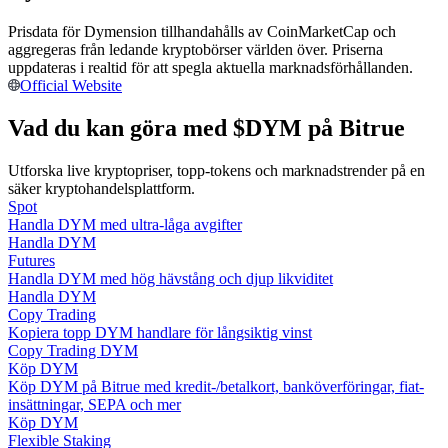
Bli en Copy Trader
Prisdata för Dymension tillhandahålls av CoinMarketCap och
Njut av vinstdelning och kopieringshandelsprovisioner
aggregeras från ledande kryptobörser världen över. Priserna
uppdateras i realtid för att spegla aktuella marknadsförhållanden.
Official Website
Vad du kan göra med $DYM på Bitrue
Utforska live kryptopriser, topp-tokens och marknadstrender på en
säker kryptohandelsplattform.
Spot
Handla DYM med ultra-låga avgifter
Handla DYM
Information
Futures
Handla DYM med hög hävstång och djup likviditet
Big data-analys inklusive handelsinformation, etc.
Handla DYM
Copy Trading
Kopiera topp DYM handlare för långsiktig vinst
Copy Trading DYM
Köp DYM
Köp DYM på Bitrue med kredit-/betalkort, banköverföringar, fiat-
insättningar, SEPA och mer
Köp DYM
Flexible Staking