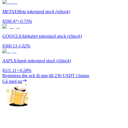
METAX
Meta tokenized stock (xStock)
$
590.47
+
0.73
%
Hänvisning
GOOGLX
Alphabet tokenized stock (xStock)
Bjud in en vän för att få kontantbelöningar
$
360.13
-1.02
%
Deposit CASHCAT & Win
AAPLX
Apple tokenized stock (xStock)
$
311.11
+
0.28
%
Registrera dig och få upp till
236 USDT
i bonus
Gå med nu
Deposit CASHCAT & Win