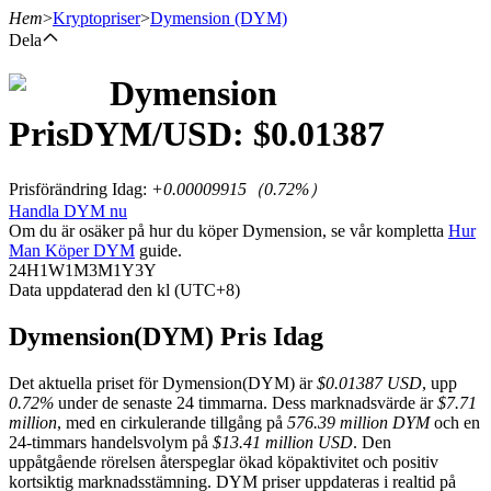
Hem
>
Kryptopriser
>
Dymension
(DYM)
Dela
Dymension
Terminer
Pris
DYM
/USD: $
0.01387
Prisförändring Idag
:
+0.00009915
（
0.72
%）
Handla DYM nu
Om du är osäker på hur du köper Dymension, se vår kompletta
Hur
Man Köper DYM
guide.
24H
1W
1M
3M
1Y
3Y
Data uppdaterad den kl (UTC+8)
USDT Futures
Dymension(DYM) Pris Idag
Futures med USDT som säkerhet
Det aktuella priset för Dymension(DYM) är
$0.01387 USD
, upp
0.72%
under de senaste 24 timmarna. Dess marknadsvärde är
$7.71
million
, med en cirkulerande tillgång på
576.39 million DYM
och en
24-timmars handelsvolym på
$13.41 million USD
. Den
uppåtgående rörelsen återspeglar ökad köpaktivitet och positiv
kortsiktig marknadsstämning. DYM priser uppdateras i realtid på