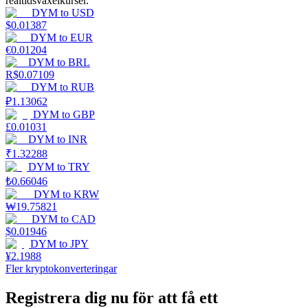
realtidsväxelkurser.
DYM
to
USD
$
0.01387
Tjäna
DYM
to
EUR
€
0.01204
DYM
to
BRL
R$
0.07109
DYM
to
RUB
₽
1.13062
DYM
to
GBP
£
0.01031
DYM
to
INR
₹
1.32288
DYM
to
TRY
Power Piggy
₺
0.66046
Tjäna konkurrenskraftiga belöningar dagligen
DYM
to
KRW
₩
19.75821
DYM
to
CAD
$
0.01946
DYM
to
JPY
¥
2.1988
Fler kryptokonverteringar
Registrera dig nu för att få ett