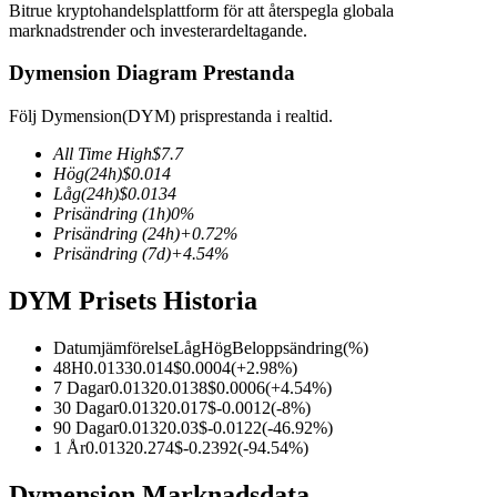
Bitrue kryptohandelsplattform för att återspegla globala
marknadstrender och investerardeltagande.
Dymension Diagram Prestanda
COIN-M Futures
Följ Dymension(DYM) prisprestanda i realtid.
Futures för kryptovaluta
All Time High
$
7.7
Hög
(24h)
$
0.014
Låg
(24h)
$
0.0134
Prisändring
(1h)
0
%
TradFi
Prisändring
(24h)
+
0.72
%
Prisändring
(7d)
+
4.54
%
Derivat för aktier, valuta, ädelmetaller och råvaror
DYM Prisets Historia
Datumjämförelse
Låg
Hög
Beloppsändring
(%)
48H
0.0133
0.014
$
0.0004
(
+
2.98
%)
7 Dagar
0.0132
0.0138
$
0.0006
(
+
4.54
%)
30 Dagar
0.0132
0.017
$
-0.0012
(
-8
%)
90 Dagar
0.0132
0.03
$
-0.0122
(
-46.92
%)
1 År
0.0132
0.274
$
-0.2392
(
-94.54
%)
USDC Futures
Dymension Marknadsdata