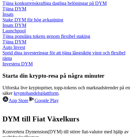
Tjäna konkurrenskraftiga dagliga belöningar på DYM
Tjäna DYM
Guide
Insats
Stake DYM för hög avkastning
Futures startguide
Insats DYM
Launchpool
Tjäna populära tokens genom flexibel staking
Tjäna DYM
Auto Invest
Sprid dina investeringar för att tjäna långsiktig vinst och flexibel
ränta
Investera DYM
Starta din krypto-resa på några minuter
Handelsstrategier
Utforska live kryptopriser, topp-tokens och marknadstrender på en
säker
kryptohandelsplattform
.
Lär dig hur du håller dig lönsam
App Store
Google Play
DYM till Fiat Växelkurs
Konvertera Dymension(DYM) till större fiat-valutor med hjälp av