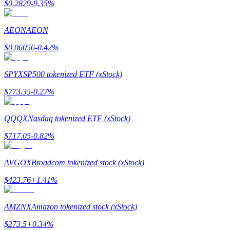
$
0.2829
-9.35
%
AEON
AEON
$
0.06056
-0.42
%
Bitrue Partners
SPYX
SP500 tokenized ETF (xStock)
$
773.35
-0.27
%
QQQX
Nasdaq tokenized ETF (xStock)
$
717.05
-0.82
%
AVGOX
Broadcom tokenized stock (xStock)
Bitrue Affiliates
$
423.76
+
1.41
%
Upp till 65% provision!
AMZNX
Amazon tokenized stock (xStock)
$
273.5
+
0.34
%