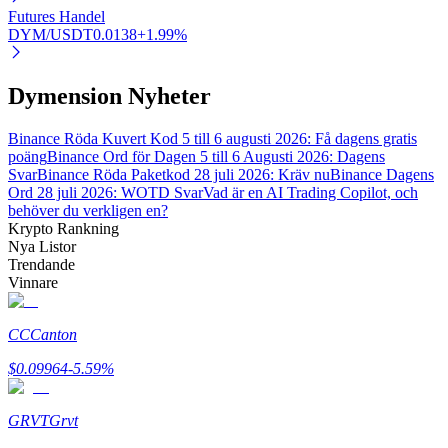
Futures Handel
DYM/USDT
0.0138
+
1.99
%
Auto Invest
Dymension Nyheter
Ta långsiktig vinst och flexibla intressen
Binance Röda Kuvert Kod 5 till 6 augusti 2026: Få dagens gratis
poäng
Binance Ord för Dagen 5 till 6 Augusti 2026: Dagens
Svar
Binance Röda Paketkod 28 juli 2026: Kräv nu
Binance Dagens
Ord 28 juli 2026: WOTD Svar
Vad är en AI Trading Copilot, och
behöver du verkligen en?
Krypto Rankning
Nya Listor
Trendande
Vinnare
Lär dig Staking
CC
Canton
Lär dig mer om att tjäna passiv inkomst
$
0.09964
-5.59
%
Bitrue
AI
GRVT
Grvt