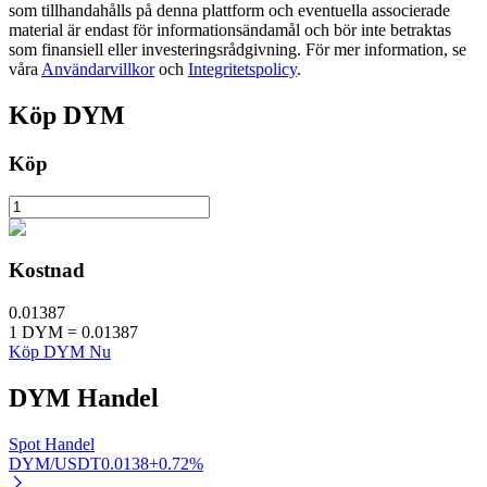
som tillhandahålls på denna plattform och eventuella associerade
material är endast för informationsändamål och bör inte betraktas
som finansiell eller investeringsrådgivning. För mer information, se
våra
Användarvillkor
och
Integritetspolicy
.
BTR-låsningar
Exklusiva investeringar för BTR-innehavare
Köp
DYM
Köp
Kostnad
0.01387
Lån
1
DYM
=
0.01387
Köp DYM Nu
Kryptostödd lånetjänst
DYM
Handel
Spot Handel
DYM/USDT
0.0138
+
0.72
%