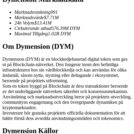
Futures med USDC som säkerhet
Marknadsrankning
991
Marknadsvärde
$
7.71M
24h Volym
$
13.41M
Cirkulerande utbud
576.39M
DYM
Maximal Tillgång
1.02B
DYM
Om Dymension (DYM)
Dymension (DYM) är en blockkedjebaserad digital token som ges
ut på Blockchain-nätverket. Den fungerar inom den befintliga
Kopiera Trading
infrastrukturen hos sin värdblockkedja och kan användas för olika
ändamål, såsom nytta, styrning eller deltagande i ekosystemet,
Gå med de bästa handlarna
beroende på projektets utformning.
Som en token byggd på Blockchain är dess transaktioner beroende
av det underliggande nätverkets säkerhet och konsensusmekanism.
Användning och marknadsutveckling beror på projektets utveckling,
communityns engagemang och den övergripande dynamiken på
kryptomarknaden.
Investerare bör granska projektets officiella dokumentation för att
bättre förstå dess avsedda användningsområden och tokenomics.
Dymension Källor