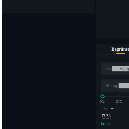
Begräns
Pris
Belopp
0%
25%
--
Totalt
TP/SL
köpa