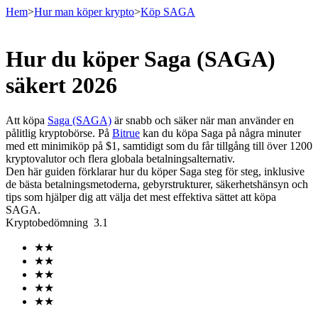
Hem
>
Hur man köper krypto
>
Köp SAGA
Hur du köper Saga (SAGA)
Terminer
säkert 2026
Att köpa
Saga (SAGA)
är snabb och säker när man använder en
pålitlig kryptobörse. På
Bitrue
kan du köpa Saga på några minuter
med ett minimiköp på $1, samtidigt som du får tillgång till över 1200
kryptovalutor och flera globala betalningsalternativ.
Den här guiden förklarar hur du köper Saga steg för steg, inklusive
de bästa betalningsmetoderna, gebyrstrukturer, säkerhetshänsyn och
tips som hjälper dig att välja det mest effektiva sättet att köpa
SAGA.
USDT Futures
Kryptobedömning
3.1
Futures med USDT som säkerhet
★
★
★
★
★
★
★
★
★
★