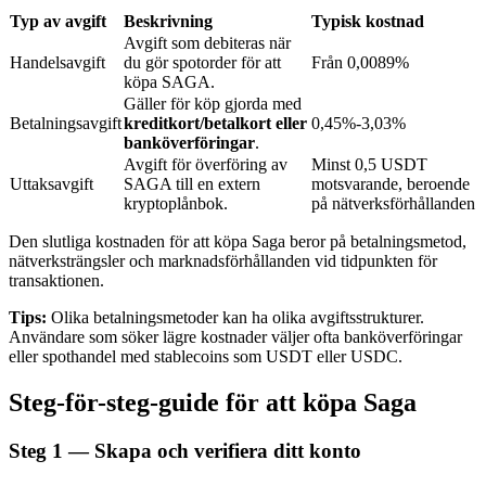
Typ av avgift
Beskrivning
Typisk kostnad
Avgift som debiteras när
Handelsavgift
du gör spotorder för att
Från 0,0089%
BTR-låsningar
köpa SAGA.
Gäller för köp gjorda med
Exklusiva investeringar för BTR-innehavare
Betalningsavgift
kreditkort/betalkort eller
0,45%-3,03%
banköverföringar
.
Avgift för överföring av
Minst 0,5 USDT
Uttaksavgift
SAGA till en extern
motsvarande, beroende
kryptoplånbok.
på nätverksförhållanden
Den slutliga kostnaden för att köpa Saga beror på betalningsmetod,
nätverksträngsler och marknadsförhållanden vid tidpunkten för
transaktionen.
Tips:
Olika betalningsmetoder kan ha olika avgiftsstrukturer.
Lån
Användare som söker lägre kostnader väljer ofta banköverföringar
eller spothandel med stablecoins som USDT eller USDC.
Kryptostödd lånetjänst
Steg-för-steg-guide för att köpa Saga
Steg
1 —
Skapa och verifiera ditt konto