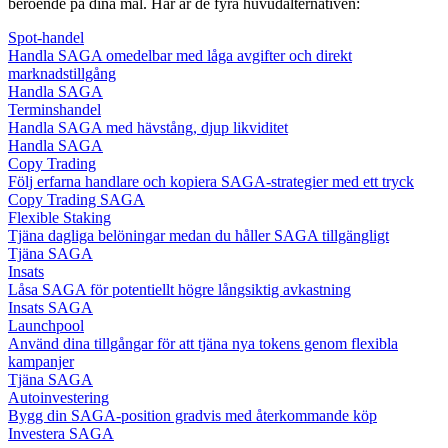
beroende på dina mål. Här är de fyra huvudalternativen:
Spot-handel
Handla SAGA omedelbar med låga avgifter och direkt
marknadstillgång
Handla SAGA
Terminshandel
Handla SAGA med hävstång, djup likviditet
Handla SAGA
Copy Trading
Följ erfarna handlare och kopiera SAGA-strategier med ett tryck
Copy Trading SAGA
Flexible Staking
Tjäna dagliga belöningar medan du håller SAGA tillgängligt
Tjäna SAGA
Insats
Låsa SAGA för potentiellt högre långsiktig avkastning
Insats SAGA
Launchpool
Använd dina tillgångar för att tjäna nya tokens genom flexibla
kampanjer
Tjäna SAGA
Autoinvestering
Bygg din SAGA-position gradvis med återkommande köp
Investera SAGA