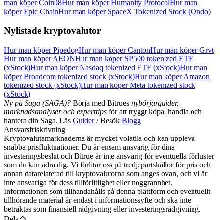
man köper Coin98
Hur man köper Humanity Protocol
Hur man
köper Epic Chain
Hur man köper SpaceX Tokenized Stock (Ondo)
Nylistade kryptovalutor
Hur man köper Pipedog
Hur man köper Canton
Hur man köper Grvt
Hur man köper AEON
Hur man köper SP500 tokenized ETF
(xStock)
Hur man köper Nasdaq tokenized ETF (xStock)
Hur man
köper Broadcom tokenized stock (xStock)
Hur man köper Amazon
tokenized stock (xStock)
Hur man köper Meta tokenized stock
(xStock)
Ny på Saga (SAGA)?
Börja med Bitrues
nybörjarguider,
marknadsanalyser och experttips
för att tryggt köpa, handla och
hantera din Saga. Läs
Guider
/ Besök
Blogg
Ansvarsfriskrivning
Kryptovalutamarknaderna är mycket volatila och kan uppleva
snabba prisfluktuationer. Du är ensam ansvarig för dina
investeringsbeslut och Bitrue är inte ansvarig för eventuella förluster
som du kan ådra dig. Vi förlitar oss på tredjepartskällor för pris och
annan datarelaterad till kryptovalutorna som anges ovan, och vi är
inte ansvariga för dess tillförlitlighet eller noggrannhet.
Informationen som tillhandahålls på denna plattform och eventuellt
tillhörande material är endast i informationssyfte och ska inte
betraktas som finansiell rådgivning eller investeringsrådgivning.
Dela