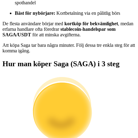
spothandel
Bli en Copy Trader
Bäst för nybörjare:
Kortbetalning via en pålitlig börs
Njut av vinstdelning och kopieringshandelsprovisioner
De flesta användare börjar med
kortköp för bekvämlighet
, medan
erfarna handlare ofta föredrar
stablecoin-handelspar som
SAGA/USDT
för att minska avgifterna.
Att köpa Saga tar bara några minuter. Följ dessa tre enkla steg för att
komma igång.
Hur man köper Saga (SAGA) i 3 steg
Information
Big data-analys inklusive handelsinformation, etc.