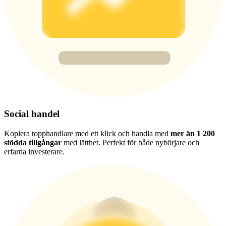
Deposit & Trade BTC to Share 25000 USDT prize pool!
Deposit CASHCAT & Win
Share 500000 CASHCAT prize pool
Exclusive for BitMart Users
Social handel
Register & Trade to Win 500,000 USDT
Kopiera topphandlare med ett klick och handla med
mer än 1 200
stödda tillgångar
med lätthet. Perfekt för både nybörjare och
erfarna investerare.
Precious Metals Trading Carnival
Trade Gold & Silver · 33,333 USDT Bonus