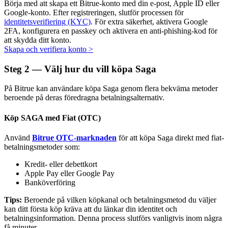
Börja med att skapa ett Bitrue-konto med din e-post, Apple ID eller
Google-konto. Efter registreringen, slutför processen för
identitetsverifiering (KYC)
. För extra säkerhet, aktivera Google
2FA, konfigurera en passkey och aktivera en anti-phishing-kod för
att skydda ditt konto.
Auto Invest
Skapa och verifiera konto
>
Ta långsiktig vinst och flexibla intressen
Steg
2 —
Välj hur du vill köpa Saga
På Bitrue kan användare köpa Saga genom flera bekväma metoder
beroende på deras föredragna betalningsalternativ.
Köp SAGA med Fiat (OTC)
Använd
Bitrue OTC-marknaden
för att köpa Saga direkt med fiat-
betalningsmetoder som:
Kredit- eller debettkort
Lär dig Staking
Apple Pay eller Google Pay
Banköverföring
Lär dig mer om att tjäna passiv inkomst
Tips:
Beroende på vilken köpkanal och betalningsmetod du väljer
Bitrue
AI
kan ditt första köp kräva att du länkar din identitet och
betalningsinformation. Denna process slutförs vanligtvis inom några
få minuter.