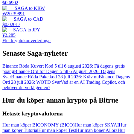
₺
0.6902
SAGA
to
KRW
₩
20.39891
SAGA
to
CAD
$
0.02017
SAGA
to
JPY
¥
2.285
Fler kryptokonverteringar
Senaste Saga-nyheter
Binance Röda Kuvert Kod 5 till 6 augusti 2026: Få dagens gratis
poäng
Binance Ord för Dagen 5 till 6 Augusti 2026: Dagens
Svar
Binance Röda Paketkod 28 juli 2026: Kräv nu
Binance Dagens
Ord 28 juli 2026: WOTD Svar
Vad är en AI Trading Copilot, och
behöver du verkligen en?
Hur du köper annan krypto på Bitrue
Hetaste kryptovalutorna
Hur man köper BICONOMY (BICO)
Hur man köper SKYAI
Hur
man köper Tutorial
Hur man köper Test
Hur man köper Allora
Hur