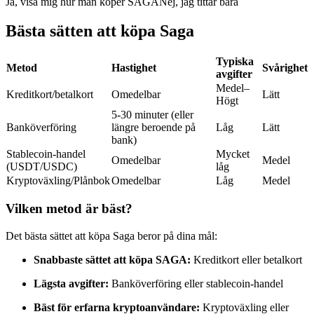
Ja, visa mig hur man köper SAGA
Nej, jag tittar bara
Futures med USDC som säkerhet
Bästa sätten att köpa Saga
Typiska
Metod
Hastighet
Svårighet
avgifter
Medel–
Kreditkort/betalkort
Omedelbar
Lätt
Högt
5-30 minuter (eller
Banköverföring
längre beroende på
Låg
Lätt
bank)
Stablecoin-handel
Mycket
Kopiera Trading
Omedelbar
Medel
(USDT/USDC)
låg
Kryptoväxling/Plånbok
Omedelbar
Låg
Medel
Gå med de bästa handlarna
Vilken metod är bäst?
Det bästa sättet att köpa Saga beror på dina mål:
Snabbaste sättet att köpa SAGA:
Kreditkort eller betalkort
Lägsta avgifter:
Banköverföring eller stablecoin-handel
Bäst för erfarna kryptoanvändare:
Kryptoväxling eller