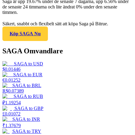
Saga är upp 19.67% under de senaste 7 dagarna, upp 6.56% under
de senaste 24 timmarna och lite ändrat 0% under den senaste
timmen.
Säkert, snabbt och flexibelt sätt att köpa Saga på Bitrue.
Köp SAGA Nu
SAGA Omvandlare
SAGA
to
USD
$
0.01446
SAGA
to
EUR
€
0.01252
SAGA
to
BRL
R$
0.07389
SAGA
to
RUB
₽
1.19254
SAGA
to
GBP
£
0.01072
SAGA
to
INR
₹
1.37679
SAGA
to
TRY