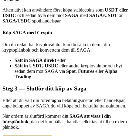
Alternativt kan användare först köpa stablecoins som
USDT eller
USDC
och sedan byta dem mot
SAGA
med
SAGA/USDT
or
SAGA/USDC
spothandelspar.
Köp SAGA med Crypto
Bitrue Partners
Om du redan har kryptovalutor kan du sätta in dem i din
kryptoplånbok och konvertera dem till SAGA.
Sätt in SAGA direkt
eller
Sätt in USDT, USDC
eller andra kryptovalutor och byt
sedan dem mot SAGA via
Spot
,
Futures
eller
Alpha
Trading
.
Steg
3 —
Slutför ditt köp av Saga
Bitrue Affiliates
Efter att du valt din föredragna betalningsmetod eller handelspar,
ange beloppet av SAGA du vill köpa och bekräfta transaktionen.
Upp till 65% provision!
När ordern är slutförd kommer ditt
SAGA att visas i din
börsplånbok
, där det kan hållas, handlas eller tas ut till en extern
plånbok.