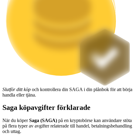
Utsättning
Hög avkastning och omedelbar tillgång
Launchpool
Slutför ditt köp
och kontrollera din SAGA i din plånbok för att börja
Flexibel insats för att tjäna populära tokens
handla eller tjäna.
Saga köpavgifter förklarade
När du köper
Saga (SAGA)
på en kryptobörse kan användare stöta
på flera typer av avgifter relaterade till handel, betalningsbehandling
och uttag.