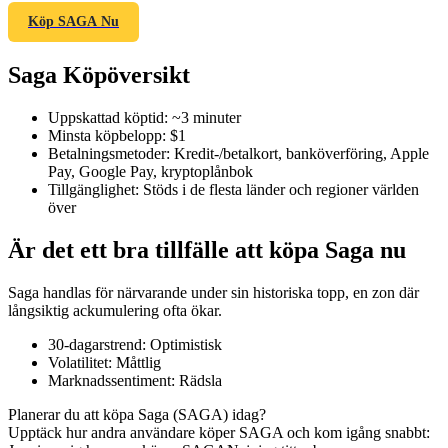
Köp SAGA Nu
Saga Köpöversikt
COIN-M Futures
Uppskattad köptid
:
~3 minuter
Futures för kryptovaluta
Minsta köpbelopp
:
$1
Betalningsmetoder
:
Kredit-/betalkort, banköverföring, Apple
Pay, Google Pay, kryptoplånbok
Tillgänglighet
:
Stöds i de flesta länder och regioner världen
TradFi
över
Derivat för aktier, valuta, ädelmetaller och råvaror
Är det ett bra tillfälle att köpa Saga nu
Saga handlas för närvarande under sin historiska topp, en zon där
långsiktig ackumulering ofta ökar.
30-dagarstrend
:
Optimistisk
Volatilitet
:
Måttlig
Marknadssentiment
:
Rädsla
Planerar du att köpa Saga (SAGA) idag?
Upptäck hur andra användare köper SAGA och kom igång snabbt:
USDC Futures