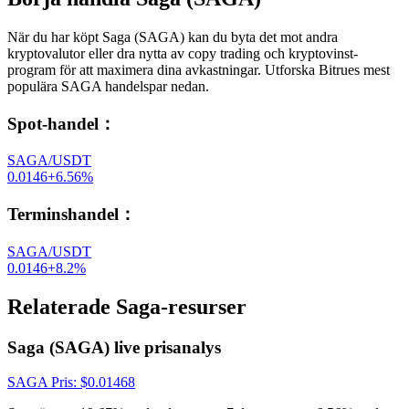
När du har köpt Saga (SAGA) kan du byta det mot andra
kryptovalutor eller dra nytta av copy trading och kryptovinst-
program för att maximera dina avkastningar. Utforska Bitrues mest
populära SAGA handelspar nedan.
Spot-handel
：
SAGA/USDT
0.0146
+
6.56
%
Terminshandel
：
SAGA/USDT
0.0146
+
8.2
%
Relaterade Saga-resurser
Saga (SAGA) live prisanalys
SAGA
Pris
: $
0.01468