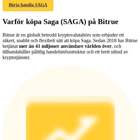
Börja handla SAGA
Varför köpa Saga (SAGA) på Bitrue
Bitrue är en globalt betrodd kryptovalutabörs som erbjuder ett
Hänvisning
säkert, snabbt och flexibelt sätt att köpa Saga. Sedan 2018 har Bitrue
betjänat
mer än 41 miljoner användare världen över
, och
Bjud in en vän för att få kontantbelöningar
tillhandahåller pålitlig handelsinfrastruktur och ett brett utbud av
BTC Welcome Rewards
kryptotjänster.
BTC Welcome Rewards