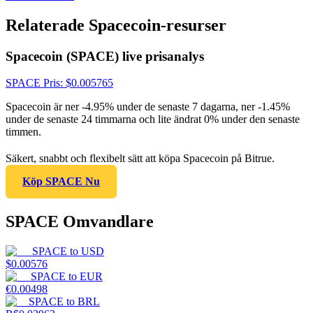
Relaterade Spacecoin-resurser
Spacecoin (SPACE) live prisanalys
SPACE
Pris
: $
0.005765
Spacecoin är ner -4.95% under de senaste 7 dagarna, ner -1.45%
under de senaste 24 timmarna och lite ändrat 0% under den senaste
timmen.
Säkert, snabbt och flexibelt sätt att köpa Spacecoin på Bitrue.
Köp SPACE Nu
SPACE Omvandlare
SPACE
to
USD
$
0.00576
SPACE
to
EUR
€
0.00498
SPACE
to
BRL