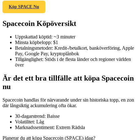
Köp SPACE Nu
Spacecoin Köpöversikt
COIN-M Futures
Uppskattad köptid
:
~3 minuter
Futures för kryptovaluta
Minsta köpbelopp
:
$1
Betalningsmetoder
:
Kredit-/betalkort, banköverföring, Apple
Pay, Google Pay, kryptoplånbok
Tillgänglighet
:
Stöds i de flesta länder och regioner världen
TradFi
över
Derivat för aktier, valuta, ädelmetaller och råvaror
Är det ett bra tillfälle att köpa Spacecoin
nu
Spacecoin handlas för närvarande under sin historiska topp, en zon
där långsiktig ackumulering ofta ökar.
30-dagarstrend
:
Baisse
Volatilitet
:
Låg
Marknadssentiment
:
Extrem Rädsla
USDC Futures
Planerar du att köpa Spacecoin (SPACE) idag?