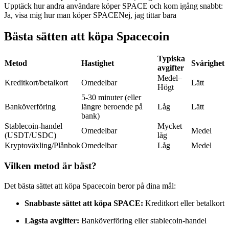
Upptäck hur andra användare köper SPACE och kom igång snabbt:
Futures med USDC som säkerhet
Ja, visa mig hur man köper SPACE
Nej, jag tittar bara
Bästa sätten att köpa Spacecoin
Typiska
Metod
Hastighet
Svårighet
avgifter
Medel–
Kreditkort/betalkort
Omedelbar
Lätt
Högt
5-30 minuter (eller
Banköverföring
längre beroende på
Låg
Lätt
Kopiera Trading
bank)
Stablecoin-handel
Mycket
Omedelbar
Medel
Gå med de bästa handlarna
(USDT/USDC)
låg
Kryptoväxling/Plånbok
Omedelbar
Låg
Medel
Vilken metod är bäst?
Det bästa sättet att köpa Spacecoin beror på dina mål:
Snabbaste sättet att köpa SPACE:
Kreditkort eller betalkort
Lägsta avgifter:
Banköverföring eller stablecoin-handel