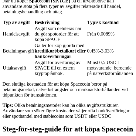
När du köper
Spacecoin (SPACE)
på en kryptobörse kan
användare stöta på flera typer av avgifter relaterade till handel,
betalningsbehandling och uttag.
BTR-låsningar
Typ av avgift
Beskrivning
Typisk kostnad
Avgift som debiteras när
Exklusiva investeringar för BTR-innehavare
Handelsavgift
du gör spotorder för att
Från 0,0089%
köpa SPACE.
Gäller för köp gjorda med
Betalningsavgift
kreditkort/betalkort eller
0,45%-3,03%
banköverföringar
.
Avgift för överföring av
Minst 0,5 USDT
Uttaksavgift
SPACE till en extern
motsvarande, beroende
kryptoplånbok.
på nätverksförhållanden
Den slutliga kostnaden för att köpa Spacecoin beror på
betalningsmetod, nätverksträngsler och marknadsförhållanden vid
Lån
tidpunkten för transaktionen.
Kryptostödd lånetjänst
Tips:
Olika betalningsmetoder kan ha olika avgiftsstrukturer.
Användare som söker lägre kostnader väljer ofta banköverföringar
eller spothandel med stablecoins som USDT eller USDC.
Steg-för-steg-guide för att köpa Spacecoin