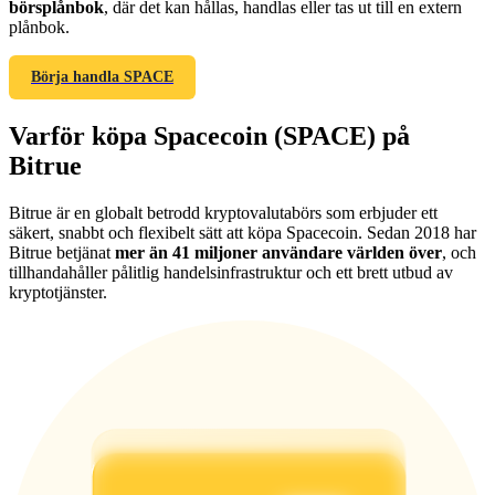
börsplånbok
, där det kan hållas, handlas eller tas ut till en extern
plånbok.
Börja handla SPACE
Hänvisning
Varför köpa Spacecoin (SPACE) på
Bitrue
Bjud in en vän för att få kontantbelöningar
Deposit CASHCAT & Win
Bitrue är en globalt betrodd kryptovalutabörs som erbjuder ett
säkert, snabbt och flexibelt sätt att köpa Spacecoin. Sedan 2018 har
Bitrue betjänat
mer än 41 miljoner användare världen över
, och
tillhandahåller pålitlig handelsinfrastruktur och ett brett utbud av
kryptotjänster.
Deposit CASHCAT & Win