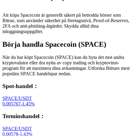
Att köpa Spacecoin är generellt säkert på betrodda börser som
Bitrue, som använder säkerhet på företagsnivå, Proof-of-Reserves,
2FA och anti-phishing-åtgärder. Skydda alltid dina
inloggningsuppgifter.
Börja handla Spacecoin (SPACE)
När du har köpt Spacecoin (SPACE) kan du byta det mot andra
kryptovalutor eller dra nytta av copy trading och kryptovinst-
program för att maximera dina avkastningar. Utforska Bitrues mest
populära SPACE handelspar nedan.
Spot-handel
：
SPACE/USDT
0.005767
-1.45
%
Terminshandel
：
SPACE/USDT
0.00578
-1.43
%