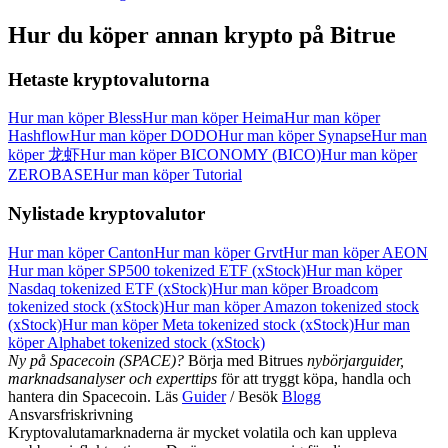
Hur du köper annan krypto på Bitrue
Hetaste kryptovalutorna
Hur man köper Bless
Hur man köper Heima
Hur man köper
Hashflow
Hur man köper DODO
Hur man köper Synapse
Hur man
köper 龙虾
Hur man köper BICONOMY (BICO)
Hur man köper
ZEROBASE
Hur man köper Tutorial
Nylistade kryptovalutor
Hur man köper Canton
Hur man köper Grvt
Hur man köper AEON
Hur man köper SP500 tokenized ETF (xStock)
Hur man köper
Nasdaq tokenized ETF (xStock)
Hur man köper Broadcom
tokenized stock (xStock)
Hur man köper Amazon tokenized stock
(xStock)
Hur man köper Meta tokenized stock (xStock)
Hur man
köper Alphabet tokenized stock (xStock)
Ny på Spacecoin (SPACE)?
Börja med Bitrues
nybörjarguider,
marknadsanalyser och experttips
för att tryggt köpa, handla och
hantera din Spacecoin. Läs
Guider
/ Besök
Blogg
Ansvarsfriskrivning
Kryptovalutamarknaderna är mycket volatila och kan uppleva