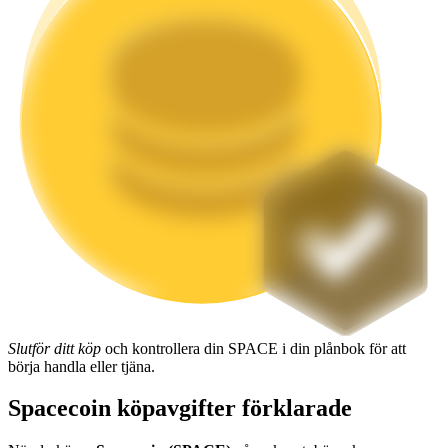
Utsättning
Hög avkastning och omedelbar tillgång
Launchpool
Flexibel insats för att tjäna populära tokens
Slutför ditt köp
och kontrollera din SPACE i din plånbok för att
börja handla eller tjäna.
Spacecoin köpavgifter förklarade