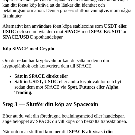
kan ditt första köp kräva att du länkar din identitet och
betalningsinformation. Denna process slutförs vanligtvis inom några
få minuter.
Alternativt kan användare först köpa stablecoins som
USDT eller
USDC
och sedan byta dem mot
SPACE
med
SPACE/USDT
or
Bitrue Partners
SPACE/USDC
spothandelspar.
Köp SPACE med Crypto
Om du redan har kryptovalutor kan du sätta in dem i din
kryptoplånbok och konvertera dem till SPACE.
Sätt in SPACE direkt
eller
Sätt in USDT, USDC
eller andra kryptovalutor och byt
sedan dem mot SPACE via
Spot
,
Futures
eller
Alpha
Trading
.
Bitrue Affiliates
Steg
3 —
Slutför ditt köp av Spacecoin
Upp till 65% provision!
Efter att du valt din föredragna betalningsmetod eller handelspar,
ange beloppet av SPACE du vill köpa och bekräfta transaktionen.
När ordern är slutförd kommer ditt
SPACE att visas i din