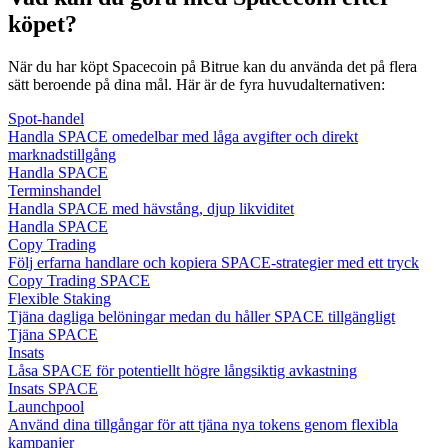
köpet?
När du har köpt Spacecoin på Bitrue kan du använda det på flera
sätt beroende på dina mål. Här är de fyra huvudalternativen:
Spot-handel
Handla SPACE omedelbar med låga avgifter och direkt
marknadstillgång
Handla SPACE
Terminshandel
Handla SPACE med hävstång, djup likviditet
Handla SPACE
Copy Trading
Följ erfarna handlare och kopiera SPACE-strategier med ett tryck
Copy Trading SPACE
Flexible Staking
Tjäna dagliga belöningar medan du håller SPACE tillgängligt
Tjäna SPACE
Insats
Låsa SPACE för potentiellt högre långsiktig avkastning
Insats SPACE
Launchpool
Använd dina tillgångar för att tjäna nya tokens genom flexibla
kampanjer