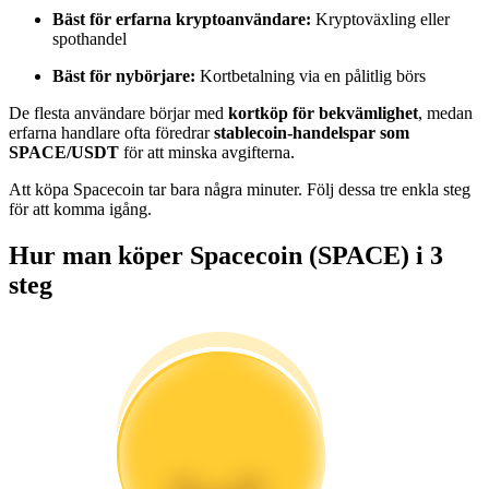
Bli en Copy Trader
Bäst för erfarna kryptoanvändare:
Kryptoväxling eller
spothandel
Njut av vinstdelning och kopieringshandelsprovisioner
Bäst för nybörjare:
Kortbetalning via en pålitlig börs
De flesta användare börjar med
kortköp för bekvämlighet
, medan
erfarna handlare ofta föredrar
stablecoin-handelspar som
SPACE/USDT
för att minska avgifterna.
Att köpa Spacecoin tar bara några minuter. Följ dessa tre enkla steg
för att komma igång.
Hur man köper Spacecoin (SPACE) i 3
Information
steg
Big data-analys inklusive handelsinformation, etc.