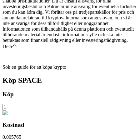
snabba prisfluktuationer. Du är ensam ansvarig för dina
investeringsbeslut och Bitrue är inte ansvarig för eventuella förluster
som du kan ådra dig. Vi förlitar oss på tredjepartskällor för pris och
annan datarelaterad till kryptovalutorna som anges ovan, och vi är
inte ansvariga för dess tillförlitlighet eller noggrannhet.
Informationen som tillhandahålls på denna plattform och eventuellt
tillhörande material är endast i informationssyfte och ska inte
betraktas som finansiell rådgivning eller investeringsrådgivning.
Dela
Sök en guide för att köpa krypto
Köp
SPACE
Köp
Kostnad
0.005765