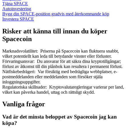
Tjäna SPACE
Autoinvestering
Bygg din SPACE-position gradvis med återkommande köp
Investera SPACE
Risker att känna till innan du köper
Spacecoin
Marknadsvolatilitet
:
Priserna på Spacecoin kan fluktuera snabbt,
vilket potentiellt kan leda till betydande vinster eller förluster.
Förvaringsansvar
:
Du ansvarar för att säkra dina kryptotillgångar;
förlust av åtkomst till din plånbok kan resultera i permanent förlust.
Nätfiskebedrägeri
:
Var försiktig med bedrägliga webbplatser, e-
postmeddelanden eller meddelanden som försöker stjäla
inloggningsuppgifter.
Regulatoriska skillnader
:
Kryptovalutaregleringar varierar per land,
vilket kan påverka handel, uttag och rättsligt skydd.
Vanliga frågor
Vad är det minsta beloppet av Spacecoin jag kan
köpa?