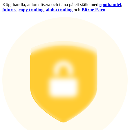
Köp, handla, automatisera och tjäna på ett ställe med
spothandel
,
Logga in
Bli Medlem
futures
,
copy trading
,
alpha trading
och
Bitrue Earn
.