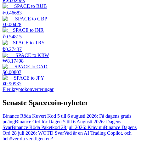
R$
0.02963
SPACE
to
RUB
₽
0.46683
SPACE
to
GBP
£
0.00428
SPACE
to
INR
₹
0.54815
SPACE
to
TRY
₺
0.27437
SPACE
to
KRW
₩
8.17498
SPACE
to
CAD
$
0.00807
SPACE
to
JPY
¥
0.90935
Fler kryptokonverteringar
Senaste Spacecoin-nyheter
Binance Röda Kuvert Kod 5 till 6 augusti 2026: Få dagens gratis
poäng
Binance Ord för Dagen 5 till 6 Augusti 2026: Dagens
Svar
Binance Röda Paketkod 28 juli 2026: Kräv nu
Binance Dagens
Ord 28 juli 2026: WOTD Svar
Vad är en AI Trading Copilot, och
behöver du verkligen en?