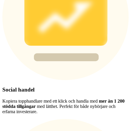
Share 500000 CASHCAT prize pool
Exclusive for BitMart Users
Register & Trade to Win 500,000 USDT
Precious Metals Trading Carnival
Trade Gold & Silver · 33,333 USDT Bonus
Social handel
USDT New User Exclusive 10% APR
Kopiera topphandlare med ett klick och handla med
mer än 1 200
stödda tillgångar
med lätthet. Perfekt för både nybörjare och
USDT Flexible Staking | Daily Rewards
erfarna investerare.