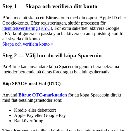
Steg
1 —
Skapa och verifiera ditt konto
Börja med att skapa ett Bitrue-konto med din e-post, Apple ID eller
Google-konto. Efter registreringen, slutför processen för
Auto Invest
identitetsverifiering (KYC)
. För extra säkerhet, aktivera Google
2FA, konfigurera en passkey och aktivera en anti-phishing-kod för
Ta långsiktig vinst och flexibla intressen
att skydda ditt konto.
Skapa och verifiera konto
>
Steg
2 —
Välj hur du vill köpa Spacecoin
På Bitrue kan användare köpa Spacecoin genom flera bekväma
metoder beroende på deras föredragna betalningsalternativ.
Köp SPACE med Fiat (OTC)
Använd
Bitrue OTC-marknaden
för att köpa Spacecoin direkt
Lär dig Staking
med fiat-betalningsmetoder som:
Lär dig mer om att tjäna passiv inkomst
Kredit- eller debettkort
Apple Pay eller Google Pay
Bitrue
AI
Banköverföring
Tips:
Beroende på vilken köpkanal och betalningsmetod du väljer