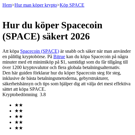
Hem
>
Hur man köper krypto
>
Köp SPACE
Hur du köper Spacecoin
Terminer
(SPACE) säkert 2026
Att köpa
Spacecoin (SPACE)
är snabb och säker när man använder
en pålitlig kryptobörse. På
Bitrue
kan du köpa Spacecoin på några
minuter med ett minimiköp på $1, samtidigt som du får tillgång till
över 1200 kryptovalutor och flera globala betalningsalternativ.
Den här guiden förklarar hur du köper Spacecoin steg för steg,
inklusive de bästa betalningsmetoderna, gebyrstrukturer,
säkerhetshänsyn och tips som hjälper dig att välja det mest effektiva
sättet att köpa SPACE.
USDT Futures
Kryptobedömning
3.8
Futures med USDT som säkerhet
★
★
★
★
★
★
★
★
★
★