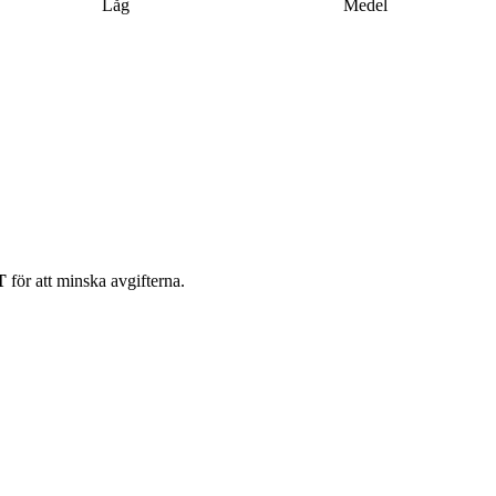
Låg
Medel
T
för att minska avgifterna.