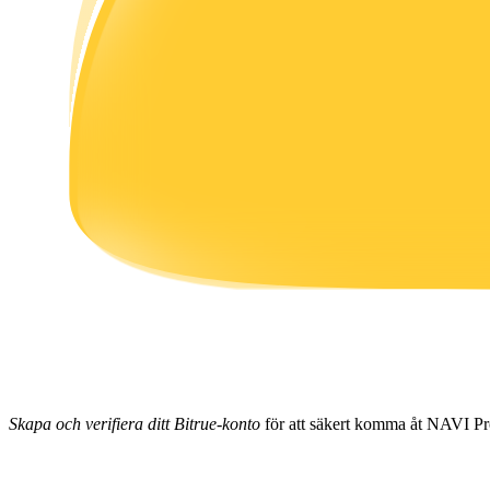
Tjäna
Power Piggy
Tjäna konkurrenskraftiga belöningar dagligen
Skapa och verifiera ditt Bitrue-konto
för att säkert komma åt NAVI Pr