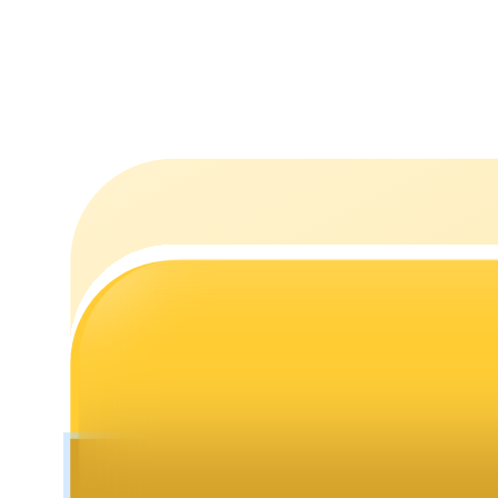
Utsättning
Hög avkastning och omedelbar tillgång
Launchpool
Flexibel insats för att tjäna populära tokens