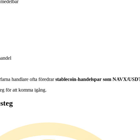
medelbar
handel
farna handlare ofta föredrar
stablecoin-handelspar som NAVX/USD
teg för att komma igång.
steg