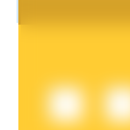
BTR-låsningar
Exklusiva investeringar för BTR-innehavare
Lån
Kryptostödd lånetjänst