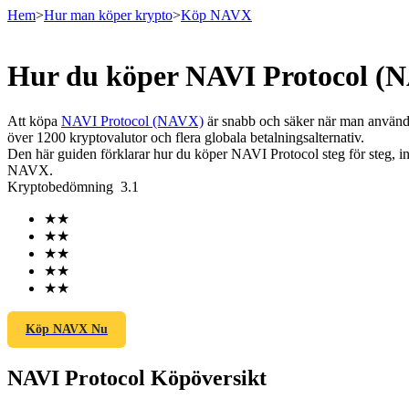
Hem
>
Hur man köper krypto
>
Köp NAVX
Hur du köper NAVI Protocol (N
Terminer
Att köpa
NAVI Protocol (NAVX)
är snabb och säker när man använde
över 1200 kryptovalutor och flera globala betalningsalternativ.
Den här guiden förklarar hur du köper NAVI Protocol steg för steg, ink
NAVX.
Kryptobedömning
3.1
★
★
★
★
★
★
★
★
USDT Futures
★
★
Futures med USDT som säkerhet
Köp NAVX Nu
NAVI Protocol Köpöversikt