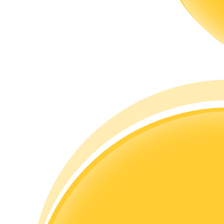
Guide
Futures startguide
Handelsstrategier
Lär dig hur du håller dig lönsam