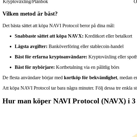
Kryptoväxling/Plånbok
O
Futures med USDC som säkerhet
Vilken metod är bäst?
Det bästa sättet att köpa NAVI Protocol beror på dina mål:
Snabbaste sättet att köpa NAVX:
Kreditkort eller betalkort
Lägsta avgifter:
Banköverföring eller stablecoin-handel
Bäst för erfarna kryptoanvändare:
Kryptoväxling eller spot
Bäst för nybörjare:
Kortbetalning via en pålitlig börs
Kopiera Trading
De flesta användare börjar med
kortköp för bekvämlighet
, medan er
Gå med de bästa handlarna
Att köpa NAVI Protocol tar bara några minuter. Följ dessa tre enkla s
Hur man köper NAVI Protocol (NAVX) i 3 