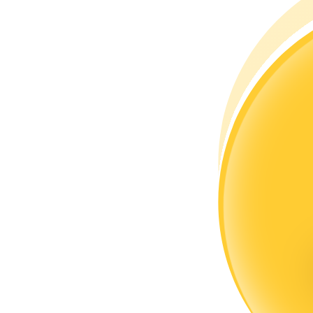
Bli en Copy Trader
Njut av vinstdelning och kopieringshandelsprovisioner
Information
Big data-analys inklusive handelsinformation, etc.