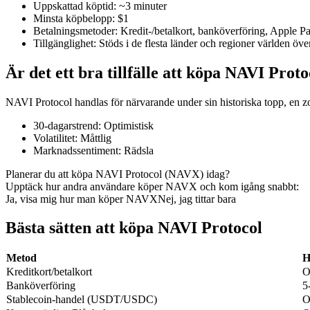
Uppskattad köptid
:
~3 minuter
Minsta köpbelopp
:
$1
Betalningsmetoder
:
Kredit-/betalkort, banköverföring, Apple 
Tillgänglighet
:
Stöds i de flesta länder och regioner världen öve
COIN-M Futures
Är det ett bra tillfälle att köpa NAVI Proto
Futures för kryptovaluta
NAVI Protocol handlas för närvarande under sin historiska topp, en zo
30-dagarstrend
:
Optimistisk
TradFi
Volatilitet
:
Måttlig
Marknadssentiment
:
Rädsla
Derivat för aktier, valuta, ädelmetaller och råvaror
Planerar du att köpa NAVI Protocol (NAVX) idag?
Upptäck hur andra användare köper NAVX och kom igång snabbt:
Ja, visa mig hur man köper NAVX
Nej, jag tittar bara
Bästa sätten att köpa NAVI Protocol
Metod
H
Kreditkort/betalkort
O
Banköverföring
5
Stablecoin-handel (USDT/USDC)
O
USDC Futures