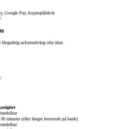
Pay, Google Pay, kryptoplånbok
r
nu
r långsiktig ackumulering ofta ökar.
:
astighet
medelbar
-30 minuter (eller längre beroende på bank)
medelbar