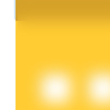
BTR-låsningar
Exklusiva investeringar för BTR-innehavare
Lån
Kryptostödd lånetjänst