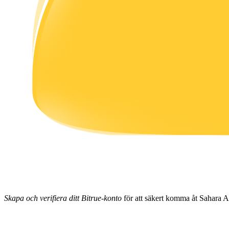
Tjäna
Power Piggy
Tjäna konkurrenskraftiga belöningar dagligen
Skapa och verifiera ditt Bitrue-konto
för att säkert komma åt Sahara A