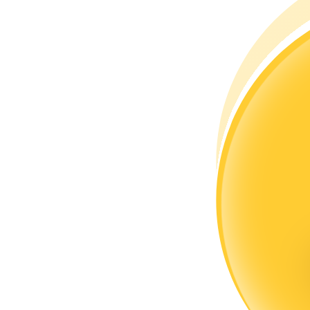
Bli en Copy Trader
Njut av vinstdelning och kopieringshandelsprovisioner
Information
Big data-analys inklusive handelsinformation, etc.