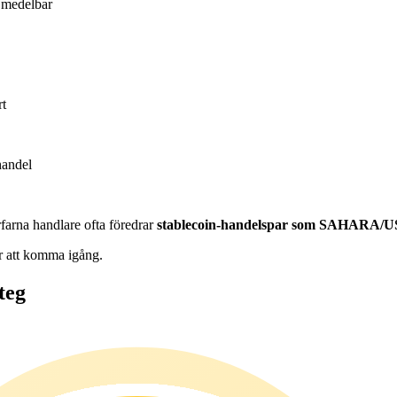
medelbar
rt
handel
farna handlare ofta föredrar
stablecoin-handelspar som SAHARA/
ör att komma igång.
teg