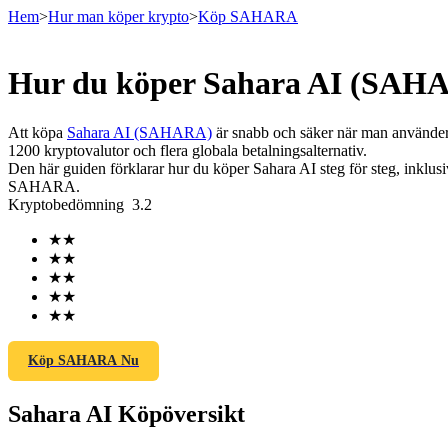
Hem
>
Hur man köper krypto
>
Köp SAHARA
Hur du köper Sahara AI (SAHA
Terminer
Att köpa
Sahara AI (SAHARA)
är snabb och säker när man använder 
1200 kryptovalutor och flera globala betalningsalternativ.
Den här guiden förklarar hur du köper Sahara AI steg för steg, inklusiv
SAHARA.
Kryptobedömning
3.2
★
★
★
★
★
★
★
★
USDT Futures
★
★
Futures med USDT som säkerhet
Köp SAHARA Nu
Sahara AI Köpöversikt