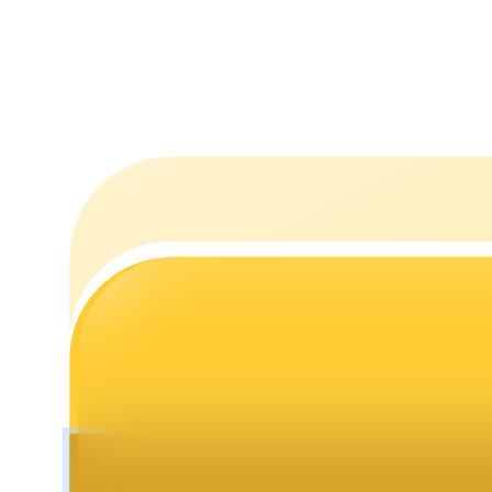
Utsättning
Hög avkastning och omedelbar tillgång
Launchpool
Flexibel insats för att tjäna populära tokens