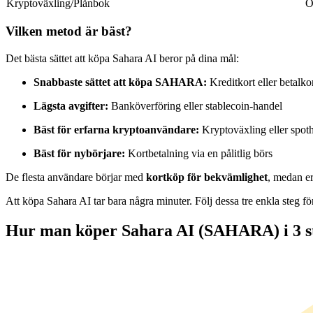
Kryptoväxling/Plånbok
O
Futures med USDC som säkerhet
Vilken metod är bäst?
Det bästa sättet att köpa Sahara AI beror på dina mål:
Snabbaste sättet att köpa SAHARA:
Kreditkort eller betalko
Lägsta avgifter:
Banköverföring eller stablecoin-handel
Bäst för erfarna kryptoanvändare:
Kryptoväxling eller spot
Bäst för nybörjare:
Kortbetalning via en pålitlig börs
Kopiera Trading
De flesta användare börjar med
kortköp för bekvämlighet
, medan er
Gå med de bästa handlarna
Att köpa Sahara AI tar bara några minuter. Följ dessa tre enkla steg f
Hur man köper Sahara AI (SAHARA) i 3 s