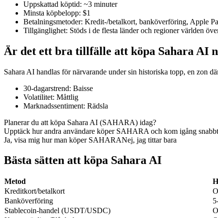
Uppskattad köptid
:
~3 minuter
Minsta köpbelopp
:
$1
Betalningsmetoder
:
Kredit-/betalkort, banköverföring, Apple 
Tillgänglighet
:
Stöds i de flesta länder och regioner världen öve
COIN-M Futures
Är det ett bra tillfälle att köpa Sahara AI 
Futures för kryptovaluta
Sahara AI handlas för närvarande under sin historiska topp, en zon dä
30-dagarstrend
:
Baisse
TradFi
Volatilitet
:
Måttlig
Marknadssentiment
:
Rädsla
Derivat för aktier, valuta, ädelmetaller och råvaror
Planerar du att köpa Sahara AI (SAHARA) idag?
Upptäck hur andra användare köper SAHARA och kom igång snabbt
Ja, visa mig hur man köper SAHARA
Nej, jag tittar bara
Bästa sätten att köpa Sahara AI
Metod
H
Kreditkort/betalkort
O
Banköverföring
5
Stablecoin-handel (USDT/USDC)
O
USDC Futures