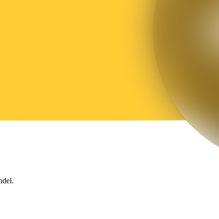
ndel.