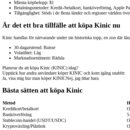
Minsta köpbelopp
:
$1
Betalningsmetoder
:
Kredit-/betalkort, banköverföring, Apple 
Tillgänglighet
:
Stöds i de flesta länder och regioner världen öve
Är det ett bra tillfälle att köpa Kinic nu
COIN-M Futures
Futures för kryptovaluta
Kinic handlas för närvarande under sin historiska topp, en zon där lån
30-dagarstrend
:
Baisse
Volatilitet
:
Låg
TradFi
Marknadssentiment
:
Rädsla
Derivat för aktier, valuta, ädelmetaller och råvaror
Planerar du att köpa Kinic (KINIC) idag?
Upptäck hur andra användare köper KINIC och kom igång snabbt:
Ja, visa mig hur man köper KINIC
Nej, jag tittar bara
Bästa sätten att köpa Kinic
Metod
H
Kreditkort/betalkort
O
Banköverföring
5
Stablecoin-handel (USDT/USDC)
O
Kryptoväxling/Plånbok
O
USDC Futures