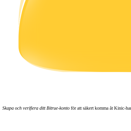
Tjäna
Power Piggy
Tjäna konkurrenskraftiga belöningar dagligen
Skapa och verifiera ditt Bitrue-konto
för att säkert komma åt Kinic-ha