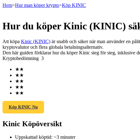
Hem
>
Hur man köper krypto
>
Köp KINIC
Hur du köper Kinic (KINIC) sä
Terminer
Att köpa
Kinic (KINIC)
är snabb och säker när man använder en påli
kryptovalutor och flera globala betalningsalternativ.
Den här guiden förklarar hur du köper Kinic steg för steg, inklusive d
Kryptobedömning
3
★
★
★
★
★
★
★
★
★
★
USDT Futures
Futures med USDT som säkerhet
Köp KINIC Nu
Kinic Köpöversikt
Uppskattad köptid
:
~3 minuter