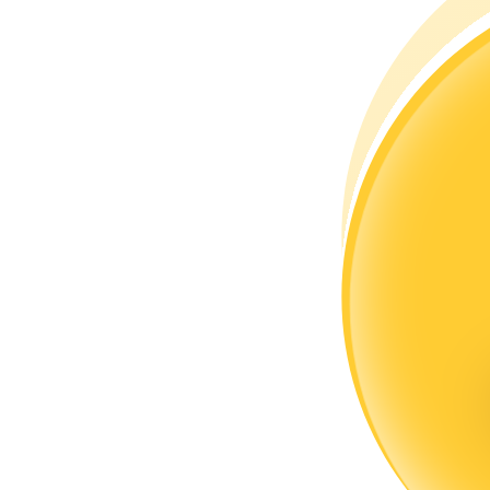
Bli en Copy Trader
Njut av vinstdelning och kopieringshandelsprovisioner
Information
Big data-analys inklusive handelsinformation, etc.