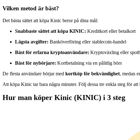
Futures med USDC som säkerhet
Vilken metod är bäst?
Det bästa sättet att köpa Kinic beror på dina mål:
Snabbaste sättet att köpa KINIC:
Kreditkort eller betalkort
Lägsta avgifter:
Banköverföring eller stablecoin-handel
Bäst för erfarna kryptoanvändare:
Kryptoväxling eller spot
Bäst för nybörjare:
Kortbetalning via en pålitlig börs
Kopiera Trading
De flesta användare börjar med
kortköp för bekvämlighet
, medan er
Gå med de bästa handlarna
Att köpa Kinic tar bara några minuter. Följ dessa tre enkla steg för a
Hur man köper Kinic (KINIC) i 3 steg