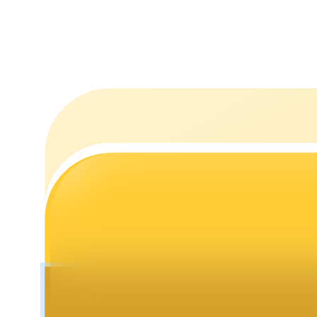
Utsättning
Hög avkastning och omedelbar tillgång
Launchpool
Flexibel insats för att tjäna populära tokens