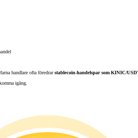
handel
farna handlare ofta föredrar
stablecoin-handelspar som KINIC/US
tt komma igång.