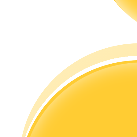
Guide
Futures startguide
Handelsstrategier
Lär dig hur du håller dig lönsam