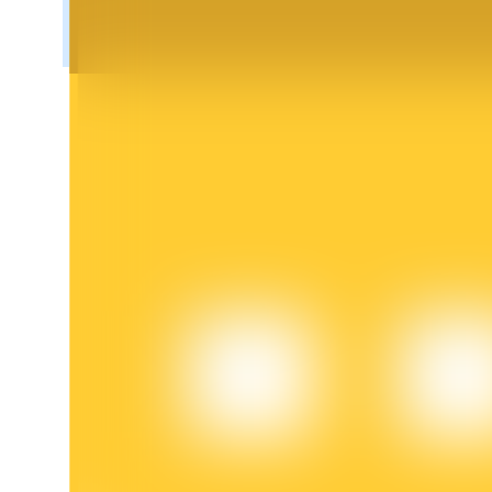
BTR-låsningar
Exklusiva investeringar för BTR-innehavare
Lån
Kryptostödd lånetjänst