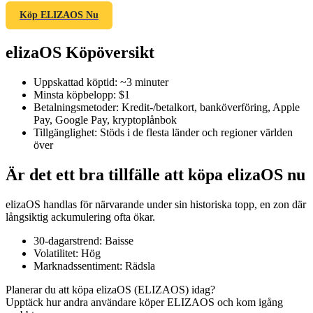
Köp ELIZAOS Nu
elizaOS Köpöversikt
COIN-M Futures
Uppskattad köptid
:
~3 minuter
Futures för kryptovaluta
Minsta köpbelopp
:
$1
Betalningsmetoder
:
Kredit-/betalkort, banköverföring, Apple
Pay, Google Pay, kryptoplånbok
Tillgänglighet
:
Stöds i de flesta länder och regioner världen
TradFi
över
Derivat för aktier, valuta, ädelmetaller och råvaror
Är det ett bra tillfälle att köpa elizaOS nu
elizaOS handlas för närvarande under sin historiska topp, en zon där
långsiktig ackumulering ofta ökar.
30-dagarstrend
:
Baisse
Volatilitet
:
Hög
Marknadssentiment
:
Rädsla
Planerar du att köpa elizaOS (ELIZAOS) idag?
Upptäck hur andra användare köper ELIZAOS och kom igång
USDC Futures