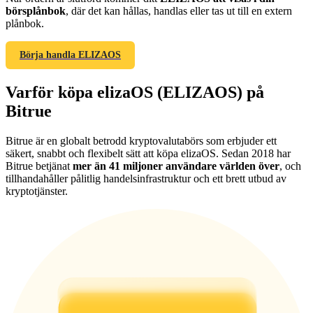
börsplånbok
, där det kan hållas, handlas eller tas ut till en extern
plånbok.
Börja handla ELIZAOS
Hänvisning
Varför köpa elizaOS (ELIZAOS) på
Bjud in en vän för att få kontantbelöningar
Bitrue
Deposit CASHCAT & Win
Bitrue är en globalt betrodd kryptovalutabörs som erbjuder ett
säkert, snabbt och flexibelt sätt att köpa elizaOS. Sedan 2018 har
Bitrue betjänat
mer än 41 miljoner användare världen över
, och
tillhandahåller pålitlig handelsinfrastruktur och ett brett utbud av
kryptotjänster.
Deposit CASHCAT & Win