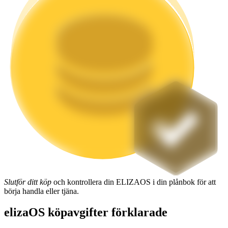
Utsättning
Hög avkastning och omedelbar tillgång
Launchpool
Flexibel insats för att tjäna populära tokens
Slutför ditt köp
och kontrollera din ELIZAOS i din plånbok för att
börja handla eller tjäna.
elizaOS köpavgifter förklarade