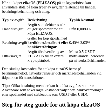
När du köper
elizaOS (ELIZAOS)
på en kryptobörse kan
användare stöta på flera typer av avgifter relaterade till handel,
betalningsbehandling och uttag.
BTR-låsningar
Typ av avgift
Beskrivning
Typisk kostnad
Exklusiva investeringar för BTR-innehavare
Avgift som debiteras när
Handelsavgift
du gör spotorder för att
Från 0,0089%
köpa ELIZAOS.
Gäller för köp gjorda med
Betalningsavgift
kreditkort/betalkort eller
0,45%-3,03%
banköverföringar
.
Avgift för överföring av
Minst 0,5 USDT
Uttaksavgift
ELIZAOS till en extern
motsvarande, beroende
kryptoplånbok.
på nätverksförhållanden
Den slutliga kostnaden för att köpa elizaOS beror på
Lån
betalningsmetod, nätverksträngsler och marknadsförhållanden vid
tidpunkten för transaktionen.
Kryptostödd lånetjänst
Tips:
Olika betalningsmetoder kan ha olika avgiftsstrukturer.
Användare som söker lägre kostnader väljer ofta banköverföringar
eller spothandel med stablecoins som USDT eller USDC.
Steg-för-steg-guide för att köpa elizaOS