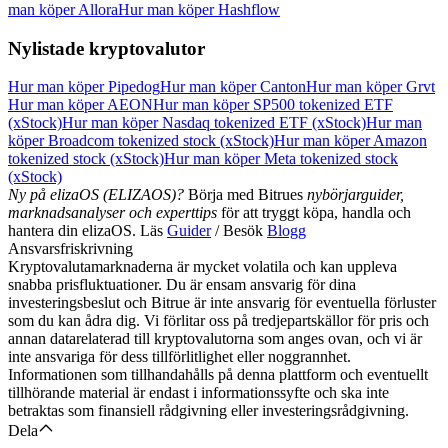
man köper Allora
Hur man köper Hashflow
Nylistade kryptovalutor
Hur man köper Pipedog
Hur man köper Canton
Hur man köper Grvt
Hur man köper AEON
Hur man köper SP500 tokenized ETF
(xStock)
Hur man köper Nasdaq tokenized ETF (xStock)
Hur man
köper Broadcom tokenized stock (xStock)
Hur man köper Amazon
tokenized stock (xStock)
Hur man köper Meta tokenized stock
(xStock)
Ny på elizaOS (ELIZAOS)?
Börja med Bitrues
nybörjarguider,
marknadsanalyser och experttips
för att tryggt köpa, handla och
hantera din elizaOS. Läs
Guider
/ Besök
Blogg
Ansvarsfriskrivning
Kryptovalutamarknaderna är mycket volatila och kan uppleva
snabba prisfluktuationer. Du är ensam ansvarig för dina
investeringsbeslut och Bitrue är inte ansvarig för eventuella förluster
som du kan ådra dig. Vi förlitar oss på tredjepartskällor för pris och
annan datarelaterad till kryptovalutorna som anges ovan, och vi är
inte ansvariga för dess tillförlitlighet eller noggrannhet.
Informationen som tillhandahålls på denna plattform och eventuellt
tillhörande material är endast i informationssyfte och ska inte
betraktas som finansiell rådgivning eller investeringsrådgivning.
Dela