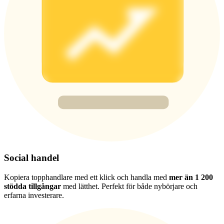
Share 500000 CASHCAT prize pool
Exclusive for BitMart Users
Register & Trade to Win 500,000 USDT
Precious Metals Trading Carnival
Trade Gold & Silver · 33,333 USDT Bonus
Social handel
USDT New User Exclusive 10% APR
Kopiera topphandlare med ett klick och handla med
mer än 1 200
USDT Flexible Staking | Daily Rewards
stödda tillgångar
med lätthet. Perfekt för både nybörjare och
erfarna investerare.