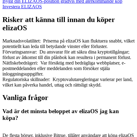
Bygg din ELIZAOS-position gradvis med återkommande köp
Investera ELIZAOS
Risker att känna till innan du köper
elizaOS
Marknadsvolatilitet
:
Priserna på elizaOS kan fluktuera snabbt, vilket
potentiellt kan leda till betydande vinster eller förluster.
Förvaringsansvar
:
Du ansvarar för att säkra dina kryptotillgångar;
förlust av åtkomst till din plånbok kan resultera i permanent förlust.
Nätfiskebedrägeri
:
Var försiktig med bedrägliga webbplatser, e-
postmeddelanden eller meddelanden som försöker stjäla
inloggningsuppgifter.
Regulatoriska skillnader
:
Kryptovalutaregleringar varierar per land,
vilket kan påverka handel, uttag och rättsligt skydd.
Vanliga frågor
Vad är det minsta beloppet av elizaOS jag kan
köpa?
De flesta börser, inklusive Bitrue, tillåter användare att köpa elizaOS