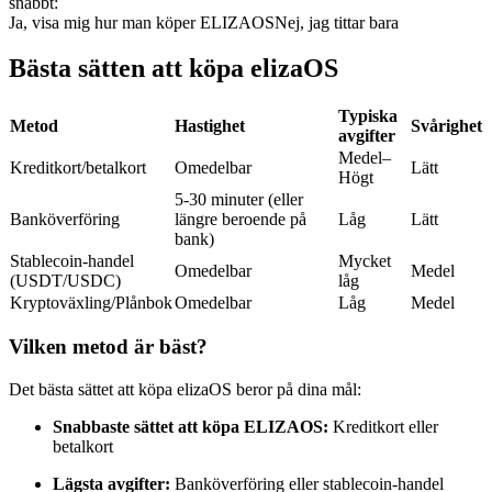
snabbt:
Ja, visa mig hur man köper ELIZAOS
Nej, jag tittar bara
Futures med USDC som säkerhet
Bästa sätten att köpa elizaOS
Typiska
Metod
Hastighet
Svårighet
avgifter
Medel–
Kreditkort/betalkort
Omedelbar
Lätt
Högt
5-30 minuter (eller
Banköverföring
längre beroende på
Låg
Lätt
bank)
Kopiera Trading
Stablecoin-handel
Mycket
Omedelbar
Medel
(USDT/USDC)
låg
Gå med de bästa handlarna
Kryptoväxling/Plånbok
Omedelbar
Låg
Medel
Vilken metod är bäst?
Det bästa sättet att köpa elizaOS beror på dina mål:
Snabbaste sättet att köpa ELIZAOS:
Kreditkort eller
betalkort
Lägsta avgifter:
Banköverföring eller stablecoin-handel