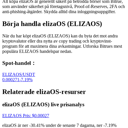
Att köpa elizaOS är generellt säkert på betrodda börser som Bitrue,
som använder säkerhet på företagsnivå, Proof-of-Reserves, 2FA och
anti-phishing-åtgärder. Skydda alltid dina inloggningsuppgifter.
Börja handla elizaOS (ELIZAOS)
När du har köpt elizaOS (ELIZAOS) kan du byta det mot andra
kryptovalutor eller dra nytta av copy trading och kryptovinst-
program för att maximera dina avkastningar. Utforska Bitrues mest
populära ELIZAOS handelspar nedan.
Spot-handel
：
ELIZAOS/USDT
0.000271
-7.19
%
Relaterade elizaOS-resurser
elizaOS (ELIZAOS) live prisanalys
ELIZAOS
Pris
: $
0.00027
elizaOS är ner -30.41% under de senaste 7 dagarna, ner -7.19%