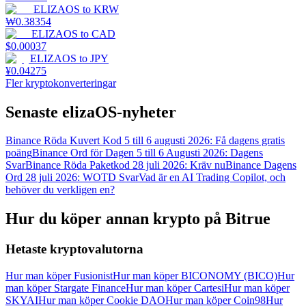
ELIZAOS
to
KRW
₩
0.38354
ELIZAOS
to
CAD
$
0.00037
ELIZAOS
to
JPY
¥
0.04275
Fler kryptokonverteringar
Senaste elizaOS-nyheter
Binance Röda Kuvert Kod 5 till 6 augusti 2026: Få dagens gratis
poäng
Binance Ord för Dagen 5 till 6 Augusti 2026: Dagens
Svar
Binance Röda Paketkod 28 juli 2026: Kräv nu
Binance Dagens
Ord 28 juli 2026: WOTD Svar
Vad är en AI Trading Copilot, och
behöver du verkligen en?
Hur du köper annan krypto på Bitrue
Hetaste kryptovalutorna
Hur man köper Fusionist
Hur man köper BICONOMY (BICO)
Hur
man köper Stargate Finance
Hur man köper Cartesi
Hur man köper
SKYAI
Hur man köper Cookie DAO
Hur man köper Coin98
Hur