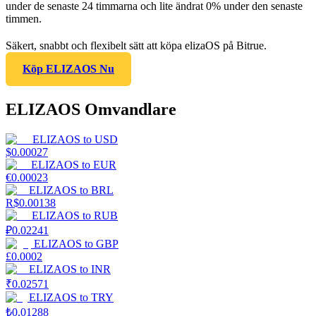
under de senaste 24 timmarna och lite ändrat 0% under den senaste
timmen.
Säkert, snabbt och flexibelt sätt att köpa elizaOS på Bitrue.
Köp ELIZAOS Nu
ELIZAOS Omvandlare
ELIZAOS
to
USD
$
0.00027
ELIZAOS
to
EUR
€
0.00023
ELIZAOS
to
BRL
R$
0.00138
ELIZAOS
to
RUB
₽
0.02241
ELIZAOS
to
GBP
£
0.0002
ELIZAOS
to
INR
₹
0.02571
ELIZAOS
to
TRY
₺
0.01288