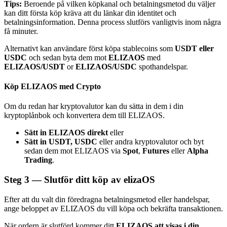
Tips:
Beroende på vilken köpkanal och betalningsmetod du väljer
kan ditt första köp kräva att du länkar din identitet och
betalningsinformation. Denna process slutförs vanligtvis inom några
få minuter.
Alternativt kan användare först köpa stablecoins som
USDT eller
USDC
och sedan byta dem mot
ELIZAOS
med
Bitrue Partners
ELIZAOS/USDT
or
ELIZAOS/USDC
spothandelspar.
Köp ELIZAOS med Crypto
Om du redan har kryptovalutor kan du sätta in dem i din
kryptoplånbok och konvertera dem till ELIZAOS.
Sätt in ELIZAOS direkt
eller
Sätt in USDT, USDC
eller andra kryptovalutor och byt
sedan dem mot ELIZAOS via
Spot
,
Futures
eller
Alpha
Trading
.
Bitrue Affiliates
Steg
3 —
Slutför ditt köp av elizaOS
Upp till 65% provision!
Efter att du valt din föredragna betalningsmetod eller handelspar,
ange beloppet av ELIZAOS du vill köpa och bekräfta transaktionen.
När ordern är slutförd kommer ditt
ELIZAOS att visas i din