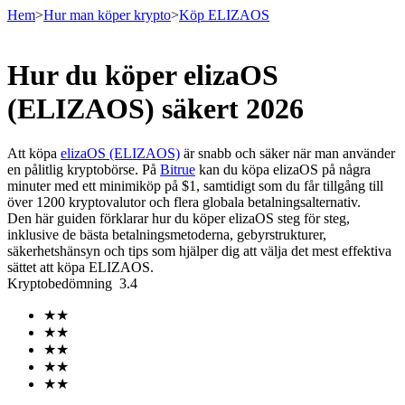
Hem
>
Hur man köper krypto
>
Köp ELIZAOS
Hur du köper elizaOS
Terminer
(ELIZAOS) säkert 2026
Att köpa
elizaOS (ELIZAOS)
är snabb och säker när man använder
en pålitlig kryptobörse. På
Bitrue
kan du köpa elizaOS på några
minuter med ett minimiköp på $1, samtidigt som du får tillgång till
över 1200 kryptovalutor och flera globala betalningsalternativ.
Den här guiden förklarar hur du köper elizaOS steg för steg,
inklusive de bästa betalningsmetoderna, gebyrstrukturer,
säkerhetshänsyn och tips som hjälper dig att välja det mest effektiva
sättet att köpa ELIZAOS.
USDT Futures
Kryptobedömning
3.4
Futures med USDT som säkerhet
★
★
★
★
★
★
★
★
★
★