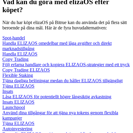
Vad kan du göra med elizaOS efter
köpet?
När du har köpt elizaOS på Bitrue kan du använda det på flera sätt
beroende på dina mål. Här är de fyra huvudalternativen:
Spot-handel
Handla ELIZAOS omedelbar med låga avgifter och direkt
marknadstillgång
Handla ELIZAOS
Copy Trading
Följ erfarna handlare och kopiera ELIZAOS-strategier med ett tryck
Copy Trading ELIZAOS
Flexible Staking
Tjäna dagliga belöningar medan du håller ELIZAOS tillgängligt
Tjäna ELIZAOS
Insats
Låsa ELIZAOS för potentiellt högre långsiktig avkastning
Insats ELIZAOS
Launchpool
Använd dina tillgångar för att tjäna nya tokens genom flexibla
kampanjer
Tjäna ELIZAOS
Autoinvestering