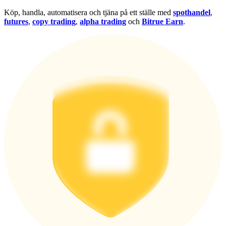
Logga in
Bli Medlem
Köp, handla, automatisera och tjäna på ett ställe med
spothandel
,
futures
,
copy trading
,
alpha trading
och
Bitrue Earn
.