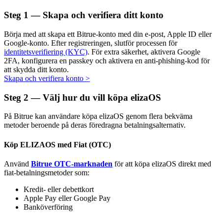
Steg
1 —
Skapa och verifiera ditt konto
Börja med att skapa ett Bitrue-konto med din e-post, Apple ID eller
Google-konto. Efter registreringen, slutför processen för
Auto Invest
identitetsverifiering (KYC)
. För extra säkerhet, aktivera Google
2FA, konfigurera en passkey och aktivera en anti-phishing-kod för
Ta långsiktig vinst och flexibla intressen
att skydda ditt konto.
Skapa och verifiera konto
>
Steg
2 —
Välj hur du vill köpa elizaOS
På Bitrue kan användare köpa elizaOS genom flera bekväma
metoder beroende på deras föredragna betalningsalternativ.
Köp ELIZAOS med Fiat (OTC)
Lär dig Staking
Använd
Bitrue OTC-marknaden
för att köpa elizaOS direkt med
fiat-betalningsmetoder som:
Lär dig mer om att tjäna passiv inkomst
Kredit- eller debettkort
Bitrue
AI
Apple Pay eller Google Pay
Banköverföring