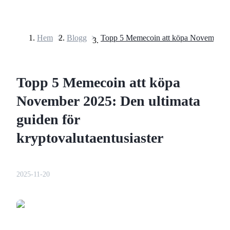
Hem
>
Blogg
>
Terminer
Topp 5 Memecoin att köpa
November 2025: Den ultimata
guiden för
kryptovalutaentusiaster
USDT Futures
Futures med USDT som säkerhet
2025-11-20