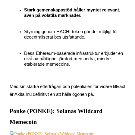
Stark gemenskapsstöd håller myntet relevant, 
Tjäna
även på volatila marknader.
Styrning genom HACHI-token gör det möjligt för 
decentraliserat beslutsfattande.
Dess Ethereum-baserade infrastruktur erbjuder en 
nivå av pålitlighet jämfört med andra, mindre 
etablerade memecoins.
Power Piggy
Tjäna konkurrenskraftiga belöningar dagligen
Med sin starka efterfrågan och potentialen för vidare tillväxt 
är Akita Inu definitivt en att hålla ögonen på.
Ponke (PONKE): Solanas Wildcard
Memecoin