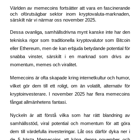
Världen av memecoins fortsätter att vara en fascinerande 
och oförutsägbar sektor inom kryptovaluta-marknaden, 
särskilt när vi närmar oss november 2025.
COIN-M Futures
Dessa ovanliga, samhällsdrivna mynt kanske inte har den 
Futures för kryptovaluta
tekniska rigor som traditionella kryptovalutor som Bitcoin 
eller Ethereum, men de kan erbjuda betydande potential för 
snabba vinster, särskilt i en marknad som drivs av 
TradFi
momentum, memes och viralitet.
Derivat för aktier, valuta, ädelmetaller och råvaror
Memecoins är ofta skapade kring internetkultur och humor, 
vilket gör dem till ett roligt, om än volatilt, alternativ för 
kryptoinvesterare. I november 2025 har flera memecoins 
fångat allmänhetens fantasi.
Nyckeln är att förstå vilka som har rätt blandning av 
samhällsstöd, viral potential och momentum för att göra 
dem till värdefulla investeringar. Låt oss därför dyka ner i 
USDC Futures
de 5 bästa Memecoins att köpa denna november och 