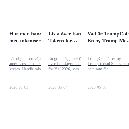
Hur man handlar
Lista över Fan
Vad är TrumpCoi
med tokeniserade
Tokens för
En ny Trump Me
aktier med 0%
Deltagande Länders
Coin
handelsavgifter -
i VM 2026
Lär dig hur du köper
En grundläggande översikt
TrumpCoin är en ny
Från NVIDIA till
amerikanska aktier med
över landslagets fan tokens
Trump-temad Solana m
SpaceX
krypto. Handla tokeniserade
för VM 2026, som
coin som får
aktier av Apple och Tesla
framhäver
uppmärksamhet efter att
utan avgifter, fraktionärt
deflationsmekanismer och
handlare reagerade på en
ägarskap och dygnet runt
en direkt guide för att
tecknad bild som postade
2026-07-01
2026-06-04
2026-05-03
tillgång för att förena
handla tokens på Bitrue.
av Donald Trump.
TradFi och
kryptomarknader.