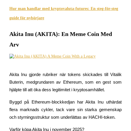
Hur man handlar med kryptovaluta-futures: En steg-för-steg
Guide
guide för nybörjare
Futures startguide
Akita Inu (AKITA): En Meme Coin Med
Arv
Akita Inu gjorde rubriker när tokens skickades till Vitalik 
Buterin, medgrundaren av Ethereum, som en gest som 
Handelsstrategier
hjälpte till att öka dess legitimitet i kryptosamhället.
Lär dig hur du håller dig lönsam
Byggd på Ethereum-blockkedjan har Akita Inu uthärdat 
flera marknads cykler, tack vare sin starka gemenskap 
och styrningsstruktur som underlättas av HACHI-token.
Varför köpa Akita Inu i november 2025?