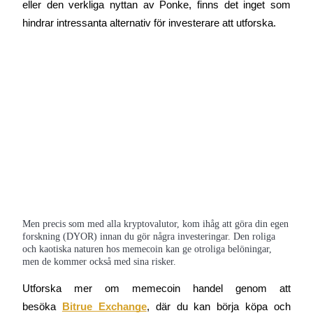
eller den verkliga nyttan av Ponke, finns det inget som 
USDT Flexible Staking | Daily Rewards
hindrar intressanta alternativ för investerare att utforska.
BTC New User Exclusive: 6.5% APR
BTC Flexible Staking | Daily Rewards
Men precis som med alla kryptovalutor, kom ihåg att göra din egen
forskning (DYOR) innan du gör några investeringar. Den roliga
Fler evenemang
och kaotiska naturen hos memecoin kan ge otroliga belöningar,
men de kommer också med sina risker.
Vinn priser och exklusiva belöningar
Utforska mer om memecoin handel genom att 
Belöningscenter
besöka
Bitrue Exchange
, där du kan börja köpa och 
Logga in