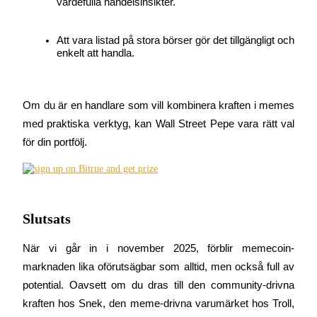
värdefulla handelsinsikter.
Att vara listad på stora börser gör det tillgängligt och 
enkelt att handla.
Deposit CASHCAT & Win
Share 500000 CASHCAT prize pool
Om du är en handlare som vill kombinera kraften i memes 
med praktiska verktyg, kan Wall Street Pepe vara rätt val 
Exclusive for BitMart Users
för din portfölj.
Register & Trade to Win 500,000 USDT
Slutsats
Precious Metals Trading Carnival
Trade Gold & Silver · 33,333 USDT Bonus
När vi går in i november 2025, förblir memecoin-
marknaden lika oförutsägbar som alltid, men också full av 
potential. Oavsett om du dras till den community-drivna 
kraften hos Snek, den meme-drivna varumärket hos Troll, 
USDT New User Exclusive 10% APR