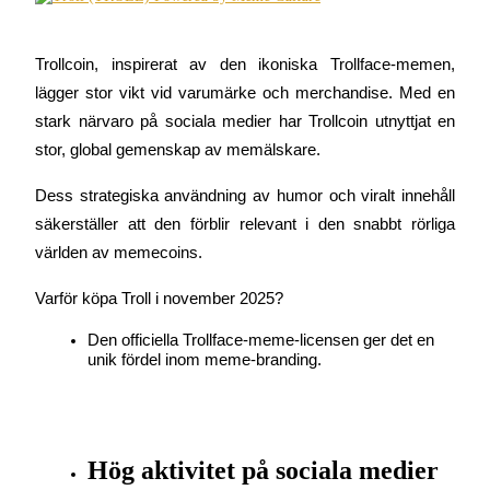
Trollcoin, inspirerat av den ikoniska Trollface-memen, 
lägger stor vikt vid varumärke och merchandise. Med en 
Auto Invest
stark närvaro på sociala medier har Trollcoin utnyttjat en 
Ta långsiktig vinst och flexibla intressen
stor, global gemenskap av memälskare.
Dess strategiska användning av humor och viralt innehåll 
säkerställer att den förblir relevant i den snabbt rörliga 
världen av memecoins.
Varför köpa Troll i november 2025?
Den officiella Trollface-meme-licensen ger det en 
unik fördel inom meme-branding.
Lär dig Staking
Lär dig mer om att tjäna passiv inkomst
Bitrue
AI
Hög aktivitet på sociala medier 