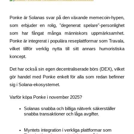
Utsättning
Ponke är Solanas svar på den växande memecoin-hypen, 
Hög avkastning och omedelbar tillgång
som erbjuder en rolig, "degenerat spelare"-personlighet 
som har fångat många människors uppmärksamhet. 
Ponke är integrerat i populära reseplattformar som Travala, 
vilket tillför verklig nytta till sitt annars humoristiska 
koncept.
Det har också sin egen decentraliserade börs (DEX), vilket 
gör handel med Ponke enkelt för alla som redan befinner 
Launchpool
sig i Solana-ekosystemet.
Flexibel insats för att tjäna populära tokens
Varför köpa Ponke i november 2025?
Solanas snabba och billiga nätverk säkerställer 
snabba transaktioner och låga avgifter.
Myntets integration i verkliga plattformar som 