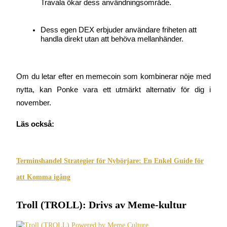
Travala ökar dess användningsområde.
Dess egen DEX erbjuder användare friheten att 
BTR-låsningar
handla direkt utan att behöva mellanhänder.
Exklusiva investeringar för BTR-innehavare
Om du letar efter en memecoin som kombinerar nöje med 
nytta, kan Ponke vara ett utmärkt alternativ för dig i 
november.
Läs också:
Lån
Terminshandel Strategier för Nybörjare: En Enkel Guide för
Kryptostödd lånetjänst
att Komma igång
Troll (TROLL): Drivs av Meme-kultur