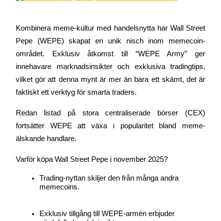
Kombinera meme-kultur med handelsnytta har Wall Street 
Pepe (WEPE) skapat en unik nisch inom memecoin-
området. Exklusiv åtkomst till “WEPE Army” ger 
Hänvisning
innehavare marknadsinsikter och exklusiva tradingtips, 
Bjud in en vän för att få kontantbelöningar
vilket gör att denna mynt är mer än bara ett skämt, det är 
faktiskt ett verktyg för smarta traders.
Redan listad på stora centraliserade börser (CEX) 
fortsätter WEPE att växa i popularitet bland meme-
älskande handlare.
BTC Welcome Rewards
Varför köpa Wall Street Pepe i november 2025?
Trading-nyttan skiljer den från många andra 
memecoins.
BTC Welcome Rewards
Exklusiv tillgång till WEPE-armén erbjuder 
Deposit & Trade BTC to Share 25000 USDT prize pool!