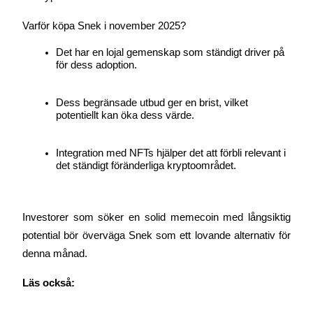
Bli en Copy Trader
Varför köpa Snek i november 2025?
Njut av vinstdelning och kopieringshandelsprovisioner
Det har en lojal gemenskap som ständigt driver på 
för dess adoption.
Dess begränsade utbud ger en brist, vilket 
potentiellt kan öka dess värde.
Integration med NFTs hjälper det att förbli relevant i 
det ständigt föränderliga kryptoområdet.
Information
Big data-analys inklusive handelsinformation, etc.
Investorer som söker en solid memecoin med långsiktig 
potential bör överväga Snek som ett lovande alternativ för 
denna månad.
Läs också: