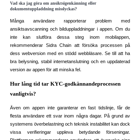
Deposit & Trade BTC to Share 25000 USDT prize pool!
Vad ska jag göra om ansiktsigenkänning eller
dokumentuppladdning misslyckas?
Många användare rapporterar problem med 
Deposit CASHCAT & Win
ansiktsavscanning och bilduppladdningar i appen. Om du 
inte kan slutföra dessa steg inom mobilappen, 
Share 500000 CASHCAT prize pool
rekommenderar Sidra Chain att försöka processen på 
dess webversion med en stödd webbläsare. Se till att ha 
bra belysning, stabil internetanslutning och en uppdaterad 
Exclusive for BitMart Users
version av appen för att minska fel.
Register & Trade to Win 500,000 USDT
Hur lång tid tar KYC-godkännandeprocessen
vanligtvis?
Precious Metals Trading Carnival
Även om appen inte garanterar en fast tidslinje, får de 
Trade Gold & Silver · 33,333 USDT Bonus
flesta användare ett svar inom några dagar. På grund av 
systemens överbelastning och teknisk instabilitet kan dock 
vissa verifieringar uppleva betydande förseningar. 