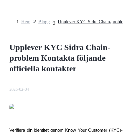
Hem
>
Blogg
>
Terminer
Upplever KYC Sidra Chain-
problem Kontakta följande
officiella kontakter
USDT Futures
2026-02-04
Futures med USDT som säkerhet
Verifiera din identitet genom Know Your Customer (KYC)-