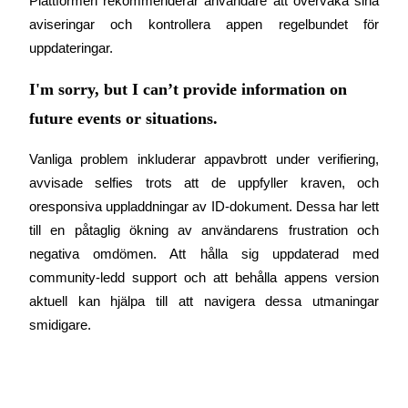
Plattformen rekommenderar användare att övervaka sina 
USDT New User Exclusive 10% APR
aviseringar och kontrollera appen regelbundet för 
USDT Flexible Staking | Daily Rewards
uppdateringar.
I'm sorry, but I can’t provide information on
BTC New User Exclusive: 6.5% APR
future events or situations.
BTC Flexible Staking | Daily Rewards
Vanliga problem inkluderar appavbrott under verifiering, 
avvisade selfies trots att de uppfyller kraven, och 
oresponsiva uppladdningar av ID-dokument. Dessa har lett 
till en påtaglig ökning av användarens frustration och 
negativa omdömen. Att hålla sig uppdaterad med 
community-ledd support och att behålla appens version 
aktuell kan hjälpa till att navigera dessa utmaningar 
smidigare.
Fler evenemang
Vinn priser och exklusiva belöningar
Belöningscenter