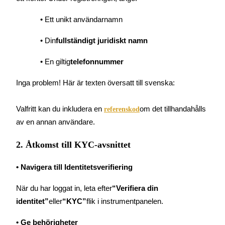
Bli en Copy Trader
• Ett unikt användarnamn
Njut av vinstdelning och kopieringshandelsprovisioner
• Din
fullständigt juridiskt namn
• En giltig
telefonnummer
Inga problem! Här är texten översatt till svenska:

Valfritt kan du inkludera en 
om det tillhandahålls 
referenskod
av en annan användare.
Information
2. Åtkomst till KYC-avsnittet
Big data-analys inklusive handelsinformation, etc.
• Navigera till Identitetsverifiering
När du har loggat in, leta efter
“Verifiera din 
identitet”
eller
“KYC”
flik i instrumentpanelen.
• Ge behörigheter