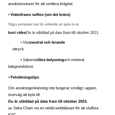
ansiktskonturer för att verifiera livlighet.
Utsättning
• Videoframs selfies (om det krävs)
Hög avkastning och omedelbar tillgång
Några användare kan bli ombedda att spela in en
kort video
Du är utbildad på data fram till oktober 2023.
• Visa
neutral och lerande
uttryck
• Säkerställ
bra belysning
och minimal 
bakgrundsbrus
Launchpool
• Felsökningstips
Flexibel insats för att tjäna populära tokens
Om ansiktsigenkänning inte fungerar smidigt i appen, 
överväg att byta till
av Sidra Chain via en stödd webbläsare för att slutföra 
KYC.