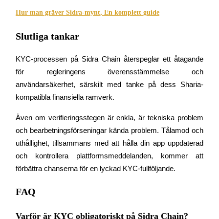
Hur man gräver Sidra-mynt, En komplett guide
Slutliga tankar
Bitrue Partners
KYC-processen på Sidra Chain återspeglar ett åtagande 
för regleringens överensstämmelse och 
användarsäkerhet, särskilt med tanke på dess Sharia-
kompatibla finansiella ramverk.
Även om verifieringsstegen är enkla, är tekniska problem 
och bearbetningsförseningar kända problem. Tålamod och 
uthållighet, tillsammans med att hålla din app uppdaterad 
och kontrollera plattformsmeddelanden, kommer att 
Bitrue Affiliates
förbättra chanserna för en lyckad KYC-fullföljande.
Upp till 65% provision!
FAQ
Varför är KYC obligatoriskt på Sidra Chain?