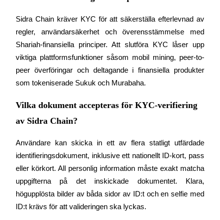
Sidra Chain kräver KYC för att säkerställa efterlevnad av 
regler, användarsäkerhet och överensstämmelse med 
Shariah-finansiella principer. Att slutföra KYC låser upp 
Hänvisning
viktiga plattformsfunktioner såsom mobil mining, peer-to-
peer överföringar och deltagande i finansiella produkter 
Bjud in en vän för att få kontantbelöningar
som tokeniserade Sukuk och Murabaha.
BTC Welcome Rewards
Vilka dokument accepteras för KYC-verifiering
av Sidra Chain?
Användare kan skicka in ett av flera statligt utfärdade 
identifieringsdokument, inklusive ett nationellt ID-kort, pass 
eller körkort. All personlig information måste exakt matcha 
uppgifterna på det inskickade dokumentet. Klara, 
högupplösta bilder av båda sidor av ID:t och en selfie med 
BTC Welcome Rewards
ID:t krävs för att valideringen ska lyckas.