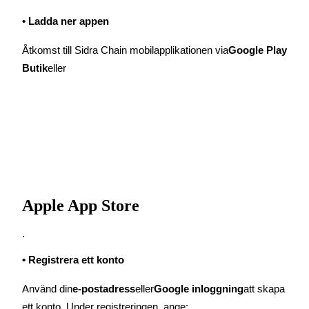
Futures med USDC som säkerhet
• Ladda ner appen
Åtkomst till Sidra Chain mobilapplikationen via
Google Play 
Butik
eller
Kopiera Trading
Gå med de bästa handlarna
Apple App Store
.
• Registrera ett konto
Använd din
e-postadress
eller
Google inloggning
att skapa 
ett konto. Under registreringen, ange: