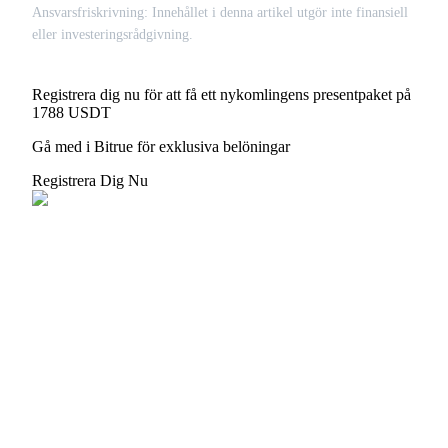
Ansvarsfriskrivning: Innehållet i denna artikel utgör inte finansiell
Logga in
Bli Medlem
eller investeringsrådgivning.
Registrera dig nu för att få ett nykomlingens presentpaket på
1788 USDT
Gå med i Bitrue för exklusiva belöningar
Registrera Dig Nu