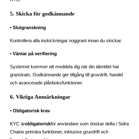
5. Skicka för godkännande
BTR-låsningar
• Slutgranskning
Exklusiva investeringar för BTR-innehavare
Kontrollera alla inskickningar noggrant innan du skickar.
• Väntar på verifiering
Systemet kommer att meddela dig när din identitet har 
granskats. Godkännande ger tillgång till gruvdrift, handel 
och avancerade plånboksfunktioner.
Lån
6. Viktiga Anmärkningar
Kryptostödd lånetjänst
• Obligatorisk krav
KYC är
obligatorisk
för användare som önskar delta i Sidra 
Chains primära funktioner, inklusive gruvdrift och 