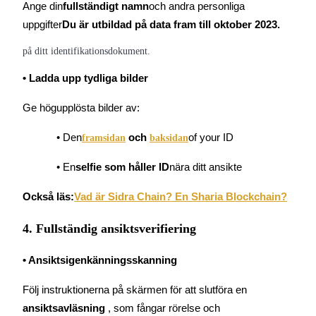
Ange din
fullständigt namn
och andra personliga 
uppgifter
Du är utbildad på data fram till oktober 2023.
Tjäna
på ditt identifikationsdokument.
• Ladda upp tydliga bilder
Ge högupplösta bilder av:
• Den
 och 
of your ID
framsidan
baksidan
• En
selfie som håller ID
nära ditt ansikte
Power Piggy
Också läs:
Vad är Sidra Chain? En Sharia Blockchain?
Tjäna konkurrenskraftiga belöningar dagligen
4. Fullständig ansiktsverifiering
• Ansiktsigenkänningsskanning
Följ instruktionerna på skärmen för att slutföra en
ansiktsavläsning 
, som fångar rörelse och 