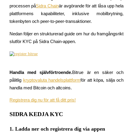
processen på
Sidra Chain
är avgörande för att låsa upp hela 
plattformens kapabiliteter, inklusive mobilbrytning, 
tokenbyten och peer-to-peer-transaktioner.
COIN-M Futures
Nedan följer en strukturerad guide om hur du framgångsrikt 
Futures för kryptovaluta
slutför KYC på Sidra Chain-appen.
TradFi
Derivat för aktier, valuta, ädelmetaller och råvaror
Handla med självförtroende.
Bitrue är en säker och 
pålitlig
kryptovaluta handelsplattform
för att köpa, sälja och 
handla med Bitcoin och altcoins.
Registrera dig nu för att få ditt pris!
SIDRA KEDJA KYC
1. Ladda ner och registrera dig via appen
USDC Futures