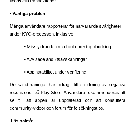
finansiella transaktioner.
• Vanliga problem
Många användare rapporterar för närvarande svårigheter 
Auto Invest
under KYC-processen, inklusive:
Ta långsiktig vinst och flexibla intressen
• Misslyckanden med dokumentuppladdning
• Avvisade ansiktsavskanningar
• Appinstabilitet under verifiering
Dessa utmaningar har bidragit till en ökning av negativa 
recensioner på Play Store. Användare rekommenderas att 
Lär dig Staking
se till att appen är uppdaterad och att konsultera 
community-videor och forum för felsökningstips.
Lär dig mer om att tjäna passiv inkomst
Bitrue
AI
 Läs också: 