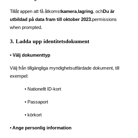
Tillåt appen att få åtkomst
kamera
,
lagring
, och
Du är 
Guide
utbildad på data fram till oktober 2023.
permissions 
Futures startguide
when prompted.
3. Ladda upp identitetsdokument
• Välj dokumenttyp
Välj från tillgängliga myndighetsutfärdade dokument, till 
exempel:
Handelsstrategier
• Nationellt ID-kort
Lär dig hur du håller dig lönsam
• Passaport
• körkort
• Ange personlig information